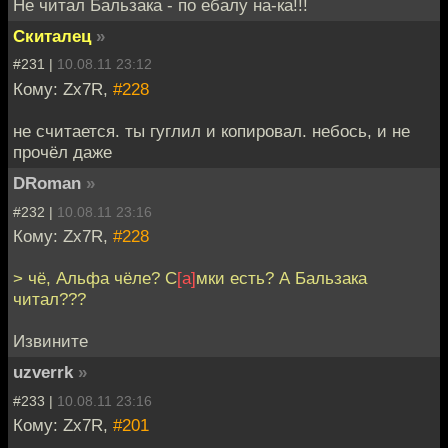
Не читал Бальзака - по ебалу на-ка!!!
Скиталец
»
#231 |
10.08.11 23:12
Кому: Zx7R,
#228
не считается. ты гуглил и копировал. небось, и не
прочёл даже
DRoman
»
#232 |
10.08.11 23:16
Кому: Zx7R,
#228
> чё, Альфа чёле? С
[a]
мки есть? А Бальзака
читал???
Извините
uzverrk
»
#233 |
10.08.11 23:16
Кому: Zx7R,
#201