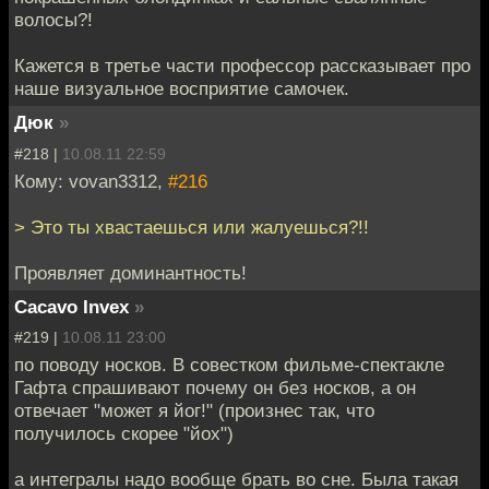
волосы?!
Кажется в третье части профессор рассказывает про
наше визуальное восприятие самочек.
Дюк
»
#218 |
10.08.11 22:59
Кому: vovan3312,
#216
> Это ты хвастаешься или жалуешься?!!
Проявляет доминантность!
Cacavo Invex
»
#219 |
10.08.11 23:00
по поводу носков. В совестком фильме-спектакле
Гафта спрашивают почему он без носков, а он
отвечает "может я йог!" (произнес так, что
получилось скорее "йох")
а интегралы надо вообще брать во сне. Была такая