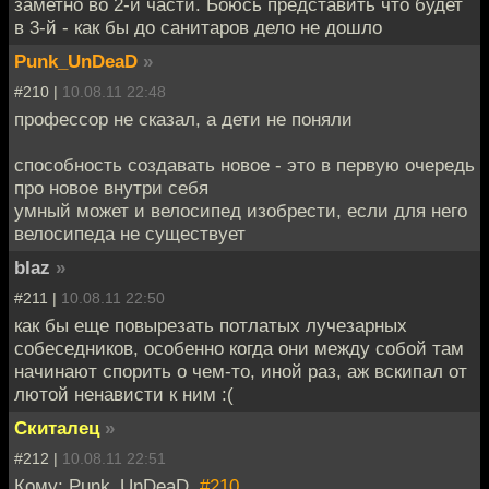
заметно во 2-й части. Боюсь представить что будет
в 3-й - как бы до санитаров дело не дошло
Punk_UnDeaD
»
#210 |
10.08.11 22:48
профессор не сказал, а дети не поняли
способность создавать новое - это в первую очередь
про новое внутри себя
умный может и велосипед изобрести, если для него
велосипеда не существует
blaz
»
#211 |
10.08.11 22:50
как бы еще повырезать потлатых лучезарных
собеседников, особенно когда они между собой там
начинают спорить о чем-то, иной раз, аж вскипал от
лютой ненависти к ним :(
Скиталец
»
#212 |
10.08.11 22:51
Кому: Punk_UnDeaD,
#210