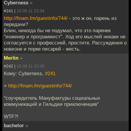
Cyberness
»
#241 |
10.08.11 23:34
http://finam.fm/guestinfo/744/
- это ж он, парень из
передачи?
Блин, никогда бы не подумал, что это паренек
"инженер и программист". Ход его мыслей никаки не
согласуется с профессией, простите. Рассуждения о
новизне и порке писарей - жесть.
Merlin
»
#242 |
10.08.11 23:35
Кому: Cyberness,
#241
>
http://finam.fm/guestinfo/744/
"соучредитель Мануфактуры социальных
коммуникаций и Гильдии приключенцев"
WTF?!
bachelor
»