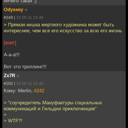
ничего такая :)
Odyssey
»
#249 |
10.08.11 23:44
> Прямая кишка мертвого художника может быть
интереснее, чем все его искусство за всю его жизнь
[воет]
А-а-а!!!
Вот это троллинг!!!
Zx7R
»
#250 |
10.08.11 23:45
Кому: Merlin,
#242
> "соучредитель Мануфактуры социальных
коммуникаций и Гильдии приключенцев"
>
> WTF?!