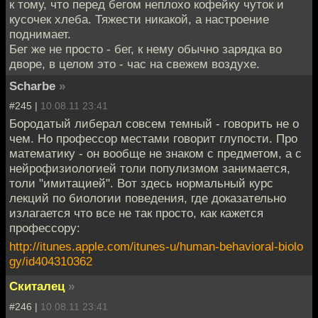
к тому, что перед бегом неплохо кофейку чуток и
кусочек хлеба. Тяжести никакой, а настроение
поднимает.
Бег же не просто - бег, к нему обычно зарядка во
дворе, в целом это - час на свежем воздухе.
Scharbe
»
#245 |
10.08.11 23:41
Бородатый либерал совсем темный - говорить не о
чем. Но профессор местами говорит глупости. Про
математику - он вообще не знаком с предметом, а с
нейрофизиологией толи популизмом занимается,
толи "имитацией". Вот здесь нормальный курс
лекций по биологии поведения, где доказательно
излагается что все не так просто, как кажется
профессору:
http://itunes.apple.com/itunes-u/human-behavioral-biolo
gy/id404310362
Скиталец
»
#246 |
10.08.11 23:41