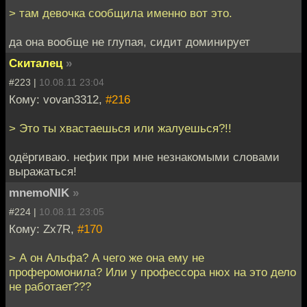
> там девочка сообщила именно вот это.
да она вообще не глупая, сидит доминирует
Скиталец
»
#223 |
10.08.11 23:04
Кому: vovan3312,
#216
> Это ты хвастаешься или жалуешься?!!
одёргиваю. нефик при мне незнакомыми словами
выражаться!
mnemoNIK
»
#224 |
10.08.11 23:05
Кому: Zx7R,
#170
> А он Альфа? А чего же она ему не
проферомонила? Или у профессора нюх на это дело
не работает???