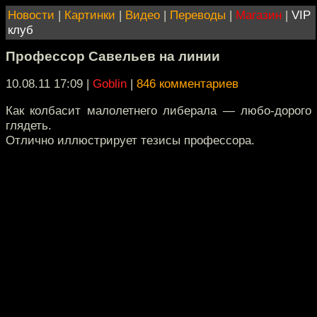
Новости
|
Картинки
|
Видео
|
Переводы
|
Магазин
|
VIP
клуб
Профессор Савельев на линии
10.08.11 17:09
|
Goblin
|
846 комментариев
Как колбасит малолетнего либерала — любо-дорого
глядеть.
Отлично иллюстрирует тезисы профессора.