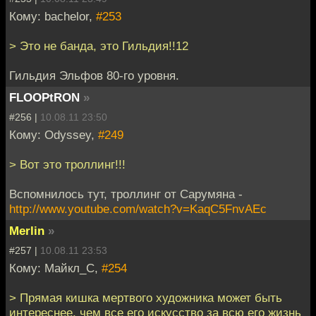
Кому: bachelor,
#253
> Это не банда, это Гильдия!!12
Гильдия Эльфов 80-го уровня.
FLOOPtRON
»
#256 |
10.08.11 23:50
Кому: Odyssey,
#249
> Вот это троллинг!!!
Вспомнилось тут, троллинг от Сарумяна -
http://www.youtube.com/watch?v=KaqC5FnvAEc
Merlin
»
#257 |
10.08.11 23:53
Кому: Майкл_С,
#254
> Прямая кишка мертвого художника может быть
интереснее, чем все его искусство за всю его жизнь