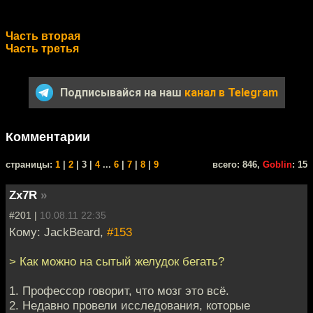
Часть вторая
Часть третья
Подписывайся на наш
канал в Telegram
Комментарии
cтраницы:
1
|
2
| 3 |
4
...
6
|
7
|
8
|
9
всего: 846,
Goblin
: 15
Zx7R
»
#201 |
10.08.11 22:35
Кому: JackBeard,
#153
> Как можно на сытый желудок бегать?
1. Профессор говорит, что мозг это всё.
2. Недавно провели исследования, которые