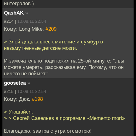
интегралов )
QashAK
»
#214 |
10.08.11 22:54
Кому: Long Mike,
#209
> Злой дядька внес смятение и сумбур в
незамутненные детские мозги.
И замечательно подитожил на 25-ой минуте: "..вы
можете умереть, рассказывая ему. Потому, что он
ничего не поймёт."
goosetea
»
#215 |
10.08.11 22:54
Кому: Дюк,
#198
> Угощайся.
> > Сергей Савельев в программе «Memento mori»
Благодарю, завтра с утра отсмотрю!