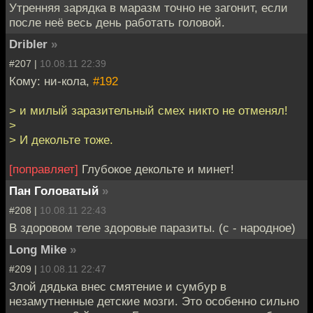
Утренняя зарядка в маразм точно не загонит, если
после неё весь день работать головой.
Dribler
»
#207 |
10.08.11 22:39
Кому: ни-кола,
#192
> и милый заразительный смех никто не отменял!
>
> И декольте тоже.
[поправляет]
Глубокое декольте и минет!
Пан Головатый
»
#208 |
10.08.11 22:43
В здоровом теле здоровые паразиты. (с - народное)
Long Mike
»
#209 |
10.08.11 22:47
Злой дядька внес смятение и сумбур в
незамутненные детские мозги. Это особенно сильно