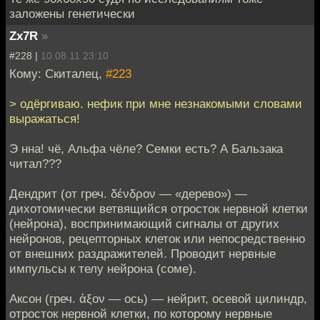
заложены генетически
Zx7R
»
#228 |
10.08.11 23:10
Кому: Скиталец,
#223
> одёргиваю. нефик при мне незнакомыми словами
выражаться!
Э нна! чё, Альфа чёле? Семки есть? А Бальзака
читал???
Дендрит (от греч. δένδρον — «дерево») —
дихотомически ветвящийся отросток нервной клетки
(нейрона), воспринимающий сигналы от других
нейронов, рецепторных клеток или непосредственно
от внешних раздражителей. Проводит нервные
импульсы к телу нейрона (соме).
Аксон (греч. ἀξον — ось) — нейрит, осевой цилиндр,
отросток нервной клетки, по которому нервные