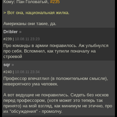
Кому: Пан Головатый,
#235
> Вот она, национальная жилка.
Американы они такие, да.
Dribler
»
#239 |
10.08.11 23:23
Про команды в армии понравилось. Аж улыбнулся
про себя. Вспомнил, как тупили поначалу на
строевой
sqr
»
#240 |
10.08.11 23:34
Профессор впечатлил (в положительном смысле),
невероятного ума человек.
А вот ведущие не понравились. Сидеть без носков
перед профессором, (хотя может это теперь так
принято) на мой взгляд, как минимум не этично, про
их "обсуждения" - промолчу.