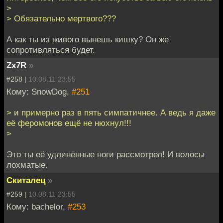
>
> Обязательно мертвого???
А как ты из живого вынешь кишку? Он же
сопротивляться будет.
Zx7R
»
#258 |
10.08.11 23:55
Кому: SnowDog,
#251
> и примерно раз в пять симпатичнее. А ведь я даже
её феромонов ещё не нюхнул!!!
>
Это ты её удлинённые ноги рассмотрел! И волосы
лохматые.
Скиталец
»
#259 |
10.08.11 23:55
Кому: bachelor,
#253