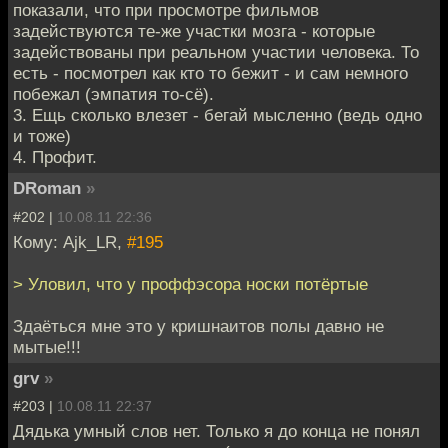
показали, что при просмотре фильмов
задействуются те-же участки мозга - которые
задействованы при реальном участии человека. То
есть - посмотрел как кто то бежит - и сам немного
побежал (эмпатия то-сё).
3. Ещь сколько влезет - бегай мысленно (ведь одно
и тоже)
4. Профит.
DRoman
»
#202 |
10.08.11 22:36
Кому: Ajk_LR,
#195
> Уловил, что у проффэсора носки потёртые
Здаёться мне это у кришнаитов полы давно не
мытые!!!
grv
»
#203 |
10.08.11 22:37
Дядька умный слов нет. Только я до конца не понял