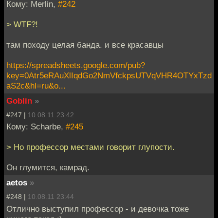
Кому: Merlin,
#242
> WTF?!
там походу целая банда. и все красавцы
https://spreadsheets.google.com/pub?
key=0Atr5eRAuXlIqdGo2NmVfckpsUTVqVHR4OTYxTzd
aS2c&hl=ru&o...
Goblin
»
#247 |
10.08.11 23:42
Кому: Scharbe,
#245
> Но профессор местами говорит глупости.
Он глумится, камрад.
aetos
»
#248 |
10.08.11 23:44
Отлично выступил профессор - и девочка тоже