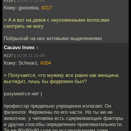
#226 |
10.08.11 23:08
Кому: goosetea,
#217
> А я вот на девок с неухоженными волосами
смотреть не могу
Побрызгай на них китовыми выделениями
Cacavo Invex
»
#227 |
10.08.11 23:09
Кому: Schwarz,
#204
> Получается, что мужику все равно как женщина
выглядит, лишь бы ферромон был?
разумеется нет )
профессор предельно упрощенно излагает. Он
физиолог. Феромоны по его части. Но ты же не
животное, у человека есть сдерживающие факторы
и другие способы определения привлекательности.
Те же 90х60х90 судя по исследованиям тоже