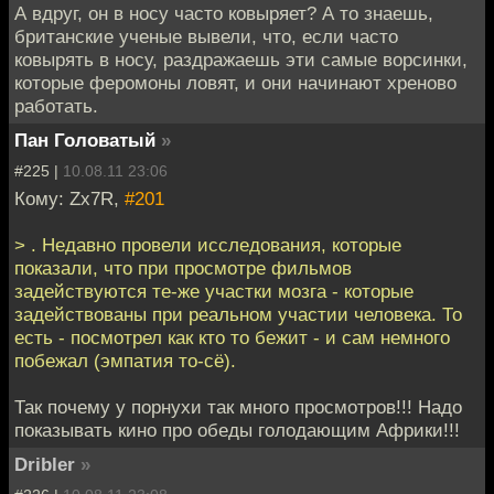
А вдруг, он в носу часто ковыряет? А то знаешь,
британские ученые вывели, что, если часто
ковырять в носу, раздражаешь эти самые ворсинки,
которые феромоны ловят, и они начинают хреново
работать.
Пан Головатый
»
#225 |
10.08.11 23:06
Кому: Zx7R,
#201
> . Недавно провели исследования, которые
показали, что при просмотре фильмов
задействуются те-же участки мозга - которые
задействованы при реальном участии человека. То
есть - посмотрел как кто то бежит - и сам немного
побежал (эмпатия то-сё).
Так почему у порнухи так много просмотров!!! Надо
показывать кино про обеды голодающим Африки!!!
Dribler
»