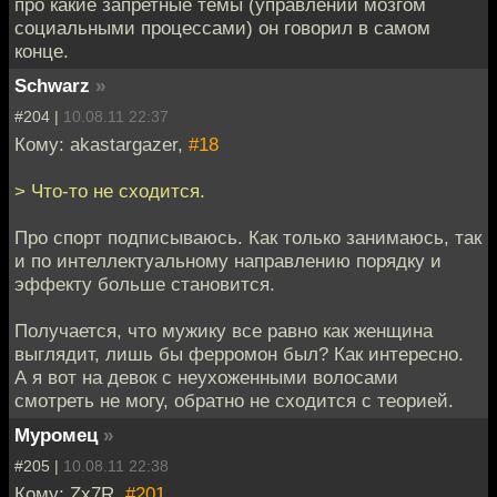
про какие запретные темы (управлении мозгом
социальными процессами) он говорил в самом
конце.
Schwarz
»
#204 |
10.08.11 22:37
Кому: akastargazer,
#18
> Что-то не сходится.
Про спорт подписываюсь. Как только занимаюсь, так
и по интеллектуальному направлению порядку и
эффекту больше становится.
Получается, что мужику все равно как женщина
выглядит, лишь бы ферромон был? Как интересно.
А я вот на девок с неухоженными волосами
смотреть не могу, обратно не сходится с теорией.
Муромец
»
#205 |
10.08.11 22:38
Кому: Zx7R,
#201