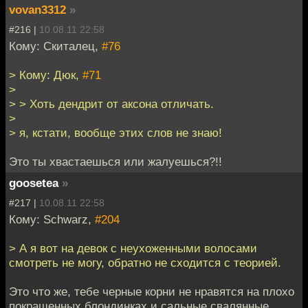
vovan3312
»
#216 |
10.08.11 22:58
Кому: Скиталец,
#76
> Кому: Дюк,
#71
>
> > Хоть дендрит от аксона отличать.
>
> я, кстати, вообще этих слов не знаю!
Это ты хвастаешься или жалуешься?!!
goosetea
»
#217 |
10.08.11 22:58
Кому: Schwarz,
#204
> А я вот на девок с неухоженными волосами
смотреть не могу, обратно не сходится с теорией.
Это что же, тебе черные корни не нравятся на плохо
покрашенных блондинках и сальные свалянные