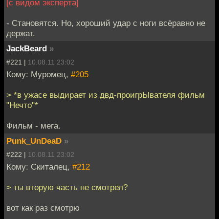
[с видом эксперта]
- Становятся. Но, хороший удар с ноги всёравно не
держат.
JackBeard
»
#221 |
10.08.11 23:02
Кому: Муромец,
#205
> *в ужасе выдирает из двд-проигрЫвателя фильм
"Нечто"*
Фильм - мега.
Punk_UnDeaD
»
#222 |
10.08.11 23:02
Кому: Скиталец,
#212
> ты вторую часть не смотрел?
вот как раз смотрю