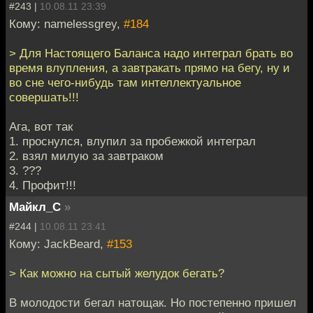
#243 |
10.08.11 23:39
Кому: namelessgrey,
#184
> Для Настоящего Баланса надо интеграл брать во
время влупления, а завтракать прямо на бегу, ну и
во сне чего-нибудь там интеллектуальное
совершать!!!
Ага, вот так
1. проснулся, влупил за пробежкой интеграл
2. взял милую за завтраком
3. ???
4. Профит!!!
Майкл_С
»
#244 |
10.08.11 23:41
Кому: JackBeard,
#153
> Как можно на сытый желудок бегать?
В молодости бегал натощак. Но постепенно пришел