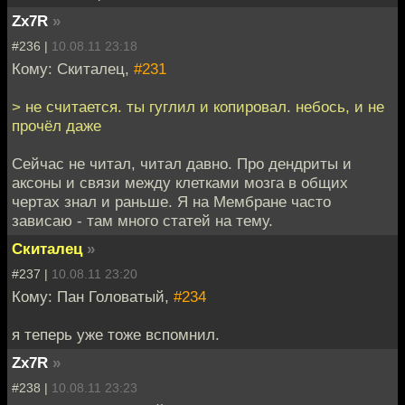
Zx7R
»
#236 |
10.08.11 23:18
Кому: Скиталец,
#231
> не считается. ты гуглил и копировал. небось, и не
прочёл даже
Cейчас не читал, читал давно. Про дендриты и
аксоны и связи между клетками мозга в общих
чертах знал и раньше. Я на Мембране часто
зависаю - там много статей на тему.
Скиталец
»
#237 |
10.08.11 23:20
Кому: Пан Головатый,
#234
я теперь уже тоже вспомнил.
Zx7R
»
#238 |
10.08.11 23:23