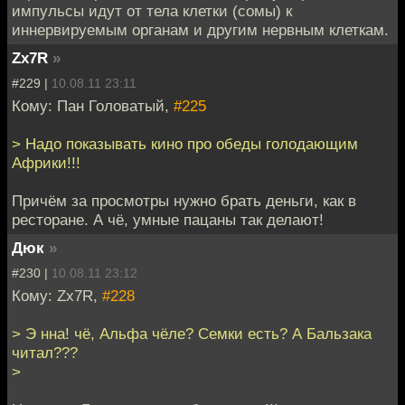
импульсы идут от тела клетки (сомы) к
иннервируемым органам и другим нервным клеткам.
Zx7R
»
#229 |
10.08.11 23:11
Кому: Пан Головатый,
#225
> Надо показывать кино про обеды голодающим
Африки!!!
Причём за просмотры нужно брать деньги, как в
ресторане. А чё, умные пацаны так делают!
Дюк
»
#230 |
10.08.11 23:12
Кому: Zx7R,
#228
> Э нна! чё, Альфа чёле? Семки есть? А Бальзака
читал???
>