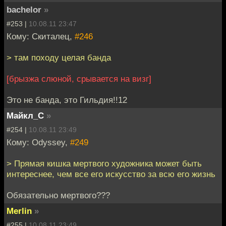
bachelor
»
#253 |
10.08.11 23:47
Кому: Скиталец,
#246
> там походу целая банда
[брызжа слюной, срывается на визг]
Это не банда, это Гильдия!!12
Майкл_С
»
#254 |
10.08.11 23:49
Кому: Odyssey,
#249
> Прямая кишка мертвого художника может быть
интереснее, чем все его искусство за всю его жизнь
Обязательно мертвого???
Merlin
»
#255 |
10.08.11 23:49