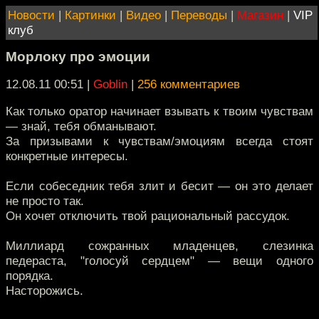
Новости
|
Картинки
|
Видео
|
Переводы
|
Магазин
|
VIP
клуб
Морлоку про эмоции
12.08.11 00:51
|
Goblin
|
256 комментариев
Как только оратор начинает взывать к твоим чувствам
— знай, тебя обманывают.
За призывами к чувствам/эмоциям всегда стоят
конкретные интересы.
Если собеседник тебя злит и бесит — он это делает
не просто так.
Он хочет отключить твой рациональный рассудок.
Миллиард сожранных младенцев, слезинка
педераста, "голосуй сердцем" — вещи одного
порядка.
Насторожись.