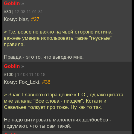
Goblin
»
#30 |
12.08.11 01:31
Кому: blaz,
#27
> Т.е. вовсе не важно на чьей стороне истина,
важнее умение использовать такие "гнусные"
правила.
Правда - это то, что выгодно мне.
Goblin
»
#100 |
12.08.11 10:18
Кому: Fox_Loki,
#38
> Знаю Главного отвращение к Г.О., однако цитата
мне запала: "Все слова - пиздёж". Кстати и
Савельев толкует про тоже. Ну как то так.
Не надо цитировать малолетних долбоебов -
подумают, что ты сам такой.