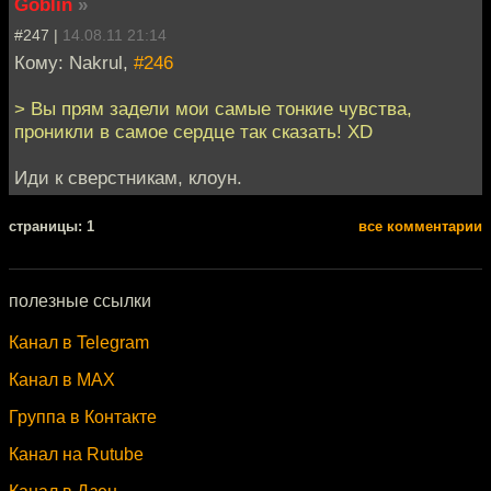
Goblin
»
#247 |
14.08.11 21:14
Кому: Nakrul,
#246
> Вы прям задели мои самые тонкие чувства,
проникли в самое сердце так сказать! XD
Иди к сверстникам, клоун.
cтраницы: 1
все комментарии
полезные ссылки
Канал в Telegram
Канал в MAX
Группа в Контакте
Канал на Rutube