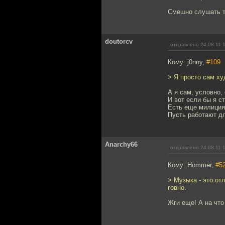
Смешно слушать та
doutorcv
отправлено 24.08.11 
Кому: j0nny,
#109
> Я просто сам ху
А я сам, условно,
И вот если бы я ст
Есть еще милиция,
Пусть работают д
Anarchy66
отправлено 24.08.11 
Кому: Hommer,
#5
> Музыка - это от
говно.
Жги еще! А на чт