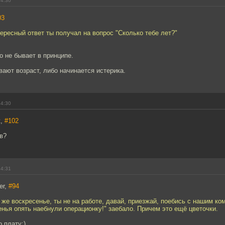
14:30
03
ересный ответ ты получал на вопрос "Сколько тебе лет?"
о не бывает в принципе.
вают возраст, либо начинается истерика.
14:30
ж,
#102
в?
14:31
er,
#94
я же воскресенье, ты не на работе, давай, приезжай, поебись с нашим ко
нья опять наебнули операционку!" заебало. Причем это ещё цветочки.
о плату:)