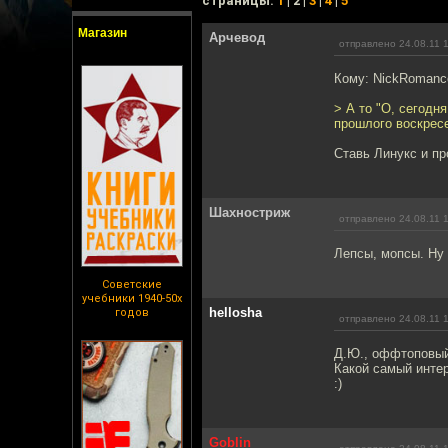
cтраницы:
1
| 2 |
3
|
4
|
5
Магазин
Арчевод
отправлено 24.08.11 
Кому: NickRomanc
> А то "О, сегодн
прошлого воскресе
Ставь Линукс и пр
Шахностриж
отправлено 24.08.11 
Лепсы, мопсы. Ну
Советские
учебники 1940-50х
hellosha
годов
отправлено 24.08.11 
Д.Ю., оффтоповый
Какой самый интер
:)
Goblin