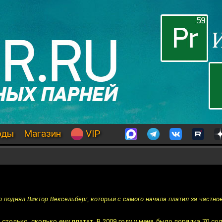
оды
Магазин
VIP
о поднял Виктор Вексельберг, который с самого начала платил за частно
 столько, сколько ему платят. В 2009 году у меня было порядка 70 с