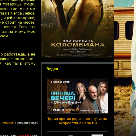
и товарищи, люди,
узыкантов. А потом
ли из Лепса Лепса,
дницей и говорили,
не стоит на месте.
е нельзя. Если ты
, заплати ему. Мое
озом.
но работаешь, а не
чина — он же поет
я, как ты к этому
.
Видео
Трамп против родильного туризма,
ь
лендинг
в megagroup.ru
безработица из-за ИИ