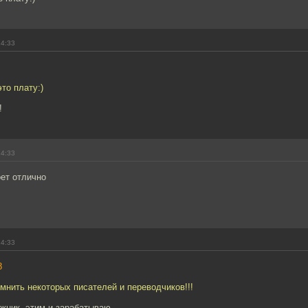
14:33
то плату:)
!
14:33
оет отлично
14:33
8
нить некоторых писателей и переводчиков!!!
жник, этим и зарабатываю.