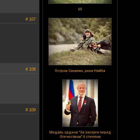
65
# 107
# 108
Остров Сахалин, река Найба
# 109
Медаль ордена "За заслуги перед
Отечеством" II степени