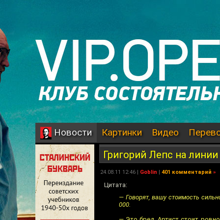
Картинки
Видео
Перев
Новости
Григорий Лепс на линии
24.08.11 12:46 |
Goblin
|
401 комментарий
»
Цитата:
— Говорят, вашу стоимость сильн
000.
— Это бред. Артист стоит ровно