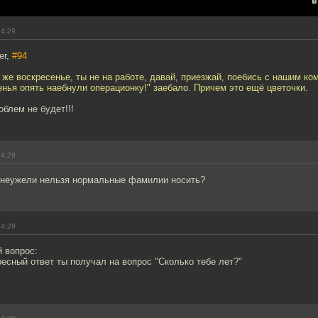
в
14:29
er,
#94
я же воскресенье, ты не на работе, давай, приезжай, поебись с нашим ко
нья опять наебнули операционку!" заебало. Причем это ещё цветочки.
облем не будет!!!
14:29
 неужели нельзя нормальные фамилии носить?
14:29
 вопрос:
есный ответ ты получал на вопрос "Сколько тебе лет?"