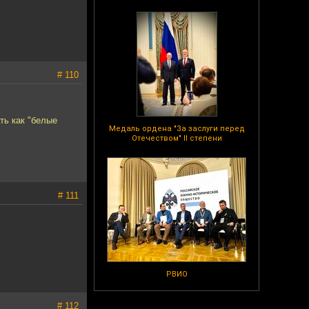
# 110
ть как "белые
Медаль ордена "За заслуги перед
Отечеством" II степени
# 111
РВИО
# 112