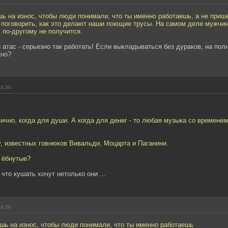
ь на износ, чтобы люди понимали, что ты именно работаешь, а не приш
 поговорить, как это делают наши поющие трусы. На самом деле мужчи
 по-другому не получится.
 атас - серьезно так работать! Если выкладываться без дураков, на пол
жно?
14:36
лично, когда для души. А когда для денег - то любая музыка со времене
у, известных говнюков Вивальди, Моцарта и Паганини.
 ёбнутые?
что кушать хочут нетолько они ...
14:38
шь на износ, чтобы люди понимали, что ты именно работаешь