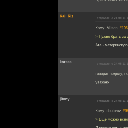
Kail Riz
отправлено 24.08.11 
Кому: Milsen,
#106
> Нужно брать за э
Ага - материнскую
korsss
отправлено 24.08.11 
говорит поделу, п
уважаю
j0nny
отправлено 24.08.11 
Кому: doutorcv,
#9
> Еще можно вспом
Я просто сам худо