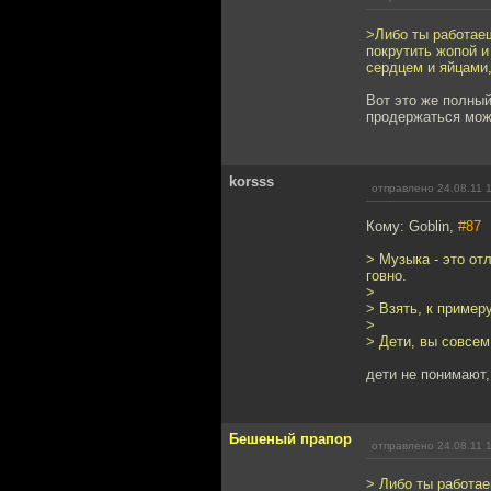
>Либо ты работаеш
покрутить жопой и
сердцем и яйцами,
Вот это же полный
продержаться мо
korsss
отправлено 24.08.11 
Кому: Goblin,
#87
> Музыка - это от
говно.
>
> Взять, к пример
>
> Дети, вы совсем
дети не понимают, 
Бешеный прапор
отправлено 24.08.11 
> Либо ты работае