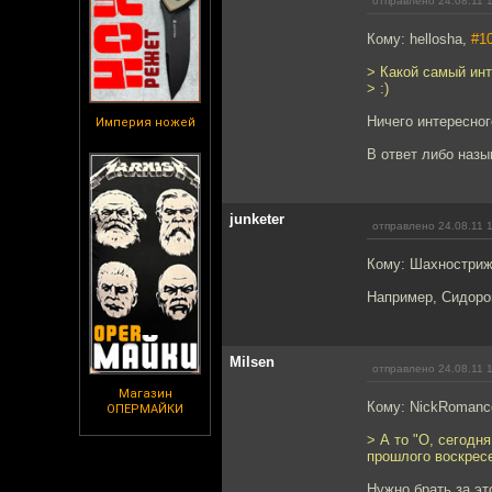
отправлено 24.08.11 
Кому: hellosha,
#1
> Какой самый инт
> :)
Ничего интересног
Империя ножей
В ответ либо назы
junketer
отправлено 24.08.11 
Кому: Шахностри
Например, Сидоро
Milsen
отправлено 24.08.11 
Магазин
Кому: NickRomanc
ОПЕРМАЙКИ
> А то "О, сегодн
прошлого воскресе
Нужно брать за эт