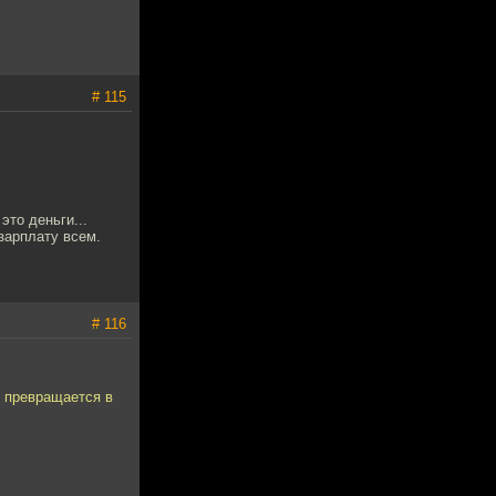
# 115
это деньги...
зарплату всем.
# 116
м превращается в