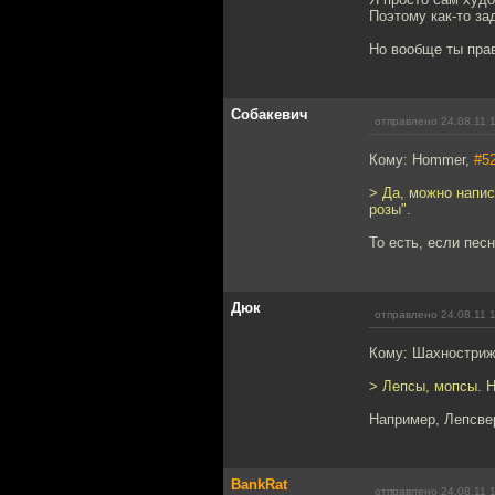
Поэтому как-то за
Но вообще ты пра
Собакевич
отправлено 24.08.11 
Кому: Hommer,
#5
> Да, можно напис
розы".
То есть, если пес
Дюк
отправлено 24.08.11 
Кому: Шахностри
> Лепсы, мопсы. 
Например, Лепсве
BankRat
отправлено 24.08.11 