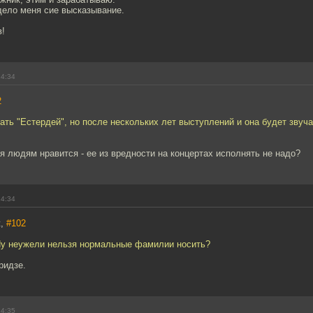
дело меня сие высказывание.
в!
14:34
2
ать "Естердей", но после нескольких лет выступлений и она будет звуча
ня людям нравится - ее из вредности на концертах исполнять не надо?
14:34
ж,
#102
Ну неужели нельзя нормальные фамилии носить?
ридзе.
14:35