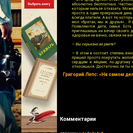
абсолютно бесплатных. Частных
которым нельзя отказать. Может
просто в один прекрасный день 
всегда платили. А вот те, кото
мол «братан, мы ж друзья»... Я
Появляются дети, семья. Есть
приглашаешь на вечер своего др
здоровье не вечно, связки не в
— Вы серьезно их рвете?
— В этом и состоит степень изн
пришел просто покрутить жопой
сердцем и яйцами, по-другому 
относишься. Достаточно ли ты ч
Григорий Лепс: «На самом де
Комментарии