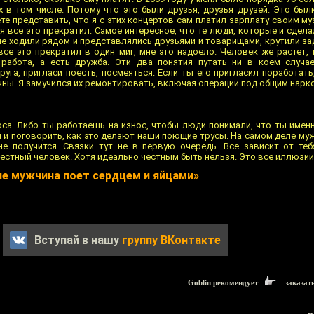
 в том числе. Потому что это были друзья, друзья друзей. Это был
е представить, что я с этих концертов сам платил зарплату своим м
я все это прекратил. Самое интересное, что те люди, которые и сдела
рые ходили рядом и представлялись друзьями и товарищами, крутили за
 все это прекратил в один миг, мне это надоело. Человек же растет, 
 работа, а есть дружба. Эти два понятия путать ни в коем случа
уга, пригласи поесть, посмеяться. Если ты его пригласил поработать
ечны. Я замучился их ремонтировать, включая операции под общим нарк
оса. Либо ты работаешь на износ, чтобы люди понимали, что ты имен
 и поговорить, как это делают наши поющие трусы. На самом деле муж
не получится. Связки тут не в первую очередь. Все зависит от теб
естный человек. Хотя идеально честным быть нельзя. Это все иллюзии
ле мужчина поет сердцем и яйцами»
Вступай в нашу
группу ВКонтакте
Goblin рекомендует
заказат