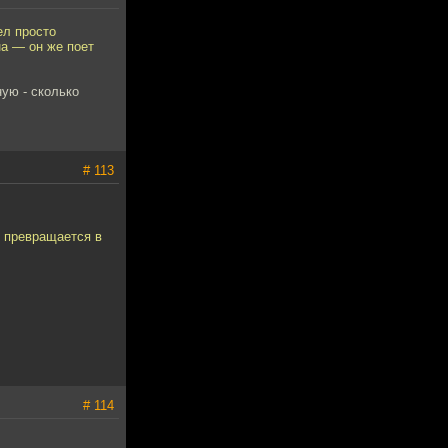
ел просто
на — он же поет
ную - сколько
# 113
м превращается в
# 114