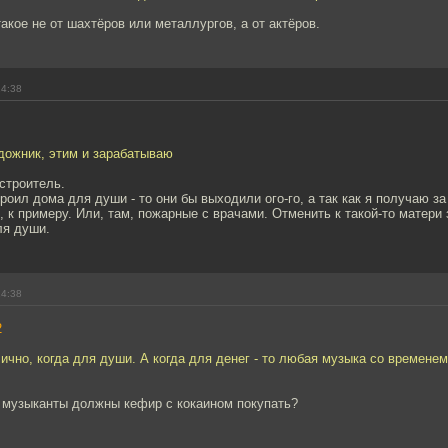
кое не от шахтёров или металлургов, а от актёров.
14:38
дожник, этим и зарабатываю
 строитель.
роил дома для души - то они бы выходили ого-го, а так как я получаю за 
 к примеру. Или, там, пожарные с врачами. Отменить к такой-то матери 
ля души.
14:38
2
лично, когда для души. А когда для денег - то любая музыка со времене
о музыканты должны кефир с кокаином покупать?