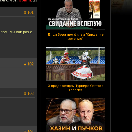
сего: 401,
Goblin
: 25
# 101
мпом, мы как раз с
Дядя Вова про фильм "Свидание
вслепую"
# 102
О предстоящем Турнире Святого
Георгия
# 103
# 104