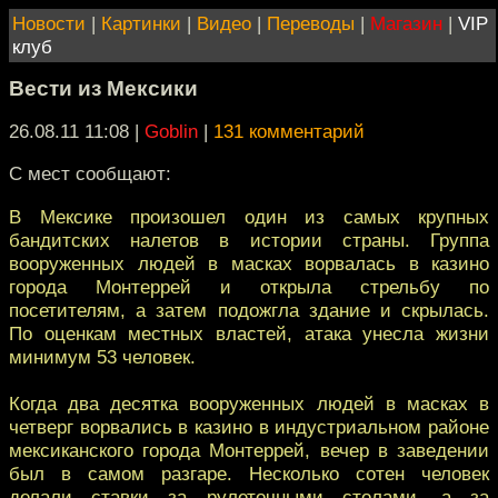
Новости
|
Картинки
|
Видео
|
Переводы
|
Магазин
|
VIP
клуб
Вести из Мексики
26.08.11 11:08
|
Goblin
|
131 комментарий
С мест сообщают:
В Мексике произошел один из самых крупных
бандитских налетов в истории страны. Группа
вооруженных людей в масках ворвалась в казино
города Монтеррей и открыла стрельбу по
посетителям, а затем подожгла здание и скрылась.
По оценкам местных властей, атака унесла жизни
минимум 53 человек.
Когда два десятка вооруженных людей в масках в
четверг ворвались в казино в индустриальном районе
мексиканского города Монтеррей, вечер в заведении
был в самом разгаре. Несколько сотен человек
делали ставки за рулеточными столами, а за