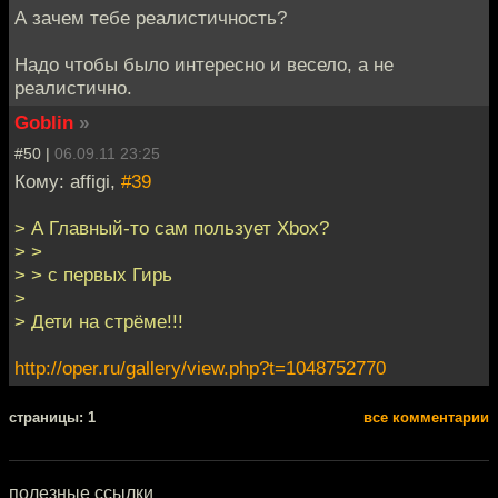
А зачем тебе реалистичность?
Надо чтобы было интересно и весело, а не
реалистично.
Goblin
»
#50 |
06.09.11 23:25
Кому: affigi,
#39
> А Главный-то сам пользует Xbox?
> >
> > с первых Гирь
>
> Дети на стрёме!!!
http://oper.ru/gallery/view.php?t=1048752770
cтраницы: 1
все комментарии
полезные ссылки