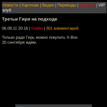
Новости
|
Картинки
|
Видео
|
Переводы
|
Магазин
|
VIP
клуб
Третьи Гири на подходе
06.09.11 20:16
|
Goblin
|
301 комментарий
Только ради Гирь можно покупать Х-Вох.
20 сентября ждём.