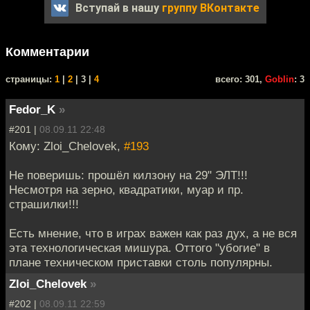
Вступай в нашу
группу ВКонтакте
Комментарии
cтраницы:
1
|
2
| 3 |
4
всего: 301,
Goblin
: 3
Fedor_K
»
#201 |
08.09.11 22:48
Кому: Zloi_Chelovek,
#193
Не поверишь: прошёл килзону на 29" ЭЛТ!!!
Несмотря на зерно, квадратики, муар и пр.
страшилки!!!
Есть мнение, что в играх важен как раз дух, а не вся
эта технологическая мишура. Оттого "убогие" в
плане техническом приставки столь популярны.
Zloi_Chelovek
»
#202 |
08.09.11 22:59