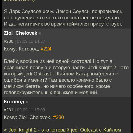
Я Дарк Соулсов хочу. Демон Соулсы понравились,
но ощущение что чего-то не хватает не покидало.
И да, негативчик во время геймплея присутствует.
Zloi_Chelovek
»
#230 |
09.09.11 14:57
Кому: Котовод,
#224
Блейд вообще из неё одной состоял! Но тут я
сравнивал первую и вторую части. Jedi knight 2 - это
который jedi Outcast с Кайлом Катарном(если не
ошибся в имени)? Там весело конечно было с
мечиком бегать, но ничего особенного, кроме
головокружительных прыжков и молний.
Котовод
»
#231 |
09.09.11 15:09
Кому: Zloi_Chelovek,
#230
> Jedi knight 2 - это который jedi Outcast с Кайлом