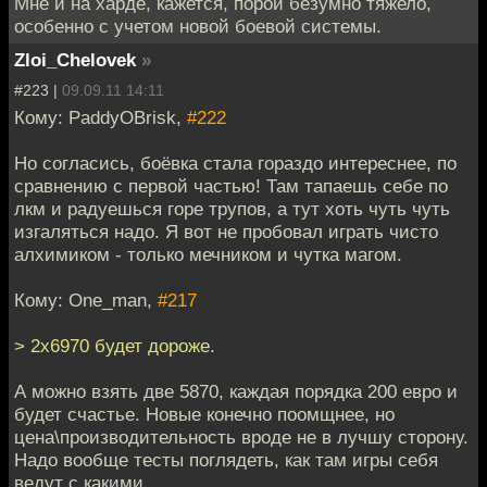
Мне и на харде, кажется, порой безумно тяжело,
особенно с учетом новой боевой системы.
Zloi_Chelovek
»
#223 |
09.09.11 14:11
Кому: PaddyOBrisk,
#222
Но согласись, боёвка стала гораздо интереснее, по
сравнению с первой частью! Там тапаешь себе по
лкм и радуешься горе трупов, а тут хоть чуть чуть
изгаляться надо. Я вот не пробовал играть чисто
алхимиком - только мечником и чутка магом.
Кому: One_man,
#217
> 2х6970 будет дороже.
А можно взять две 5870, каждая порядка 200 евро и
будет счастье. Новые конечно поомщнее, но
цена\производительность вроде не в лучшу сторону.
Надо вообще тесты поглядеть, как там игры себя
ведут с какими.