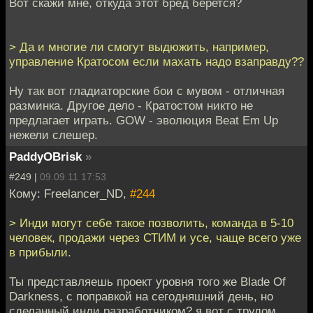
Вот скажи мне, откуда этот бред берется?
> Да и многие ли смогут выдюжить, например,
управление Кратосом если махать надо взаправду??
Ну так вот гладиаторские бои с мувом - отличная
разминка. Другое дело - Кратостом никто не
предлагает играть. GOW - эволюция Beat Em Up
нежели слешер.
PaddyOBrisk
»
#249 |
09.09.11 17:53
Кому: Freelancer_ND,
#244
> Инди могут себе такое позволить, команда в 5-10
человек, продажи через СТИМ и усе, чаще всего уже
в прибыли.
Ты представляешь проект уровня того же Blade Of
Darkness, с поправкой на сегодняшний день, но
сделанный инди разработчиком? я вот с трудом.