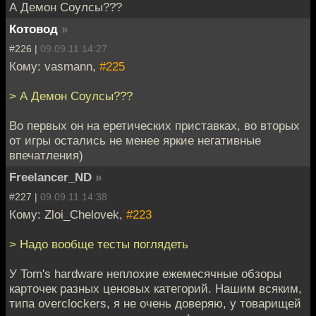
А Демон Соулсы???
Котовод
»
#226 |
09.09.11 14:27
Кому: vasmann,
#225
> А Демон Соулсы???
Во первых он на еретических приставках, во вторых
от игры остались не менее яркие негативные
впечатления)
Freelancer_ND
»
#227 |
09.09.11 14:38
Кому: Zloi_Chelovek,
#223
> Надо вообще тесты поглядеть
У Tom's hardware неплохие ежемесячные обзоры
карточек разных ценовых категорий. Нашим всяким,
типа overclockers, я не очень доверяю, у товарищей