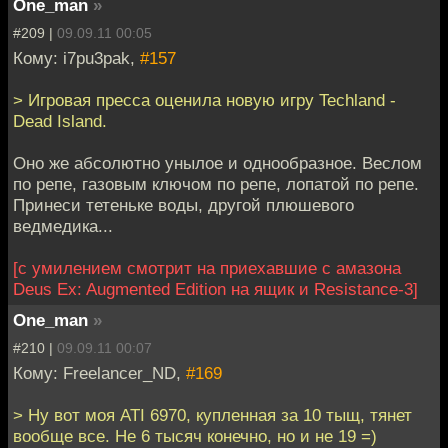
One_man
»
#209 |
09.09.11 00:05
Кому: i7pu3pak,
#157
> Игровая пресса оценила новую игру Techland -
Dead Island.
Оно же абсолютно унылое и однообразное. Веслом
по репе, газовым ключом по репе, лопатой по репе.
Принеси тетеньке воды, другой плюшевого
ведмедика...
[с умилением смотрит на приехавшие с амазона
Deus Ex: Augmented Edition на ящик и Resistance-3]
One_man
»
#210 |
09.09.11 00:07
Кому: Freelancer_ND,
#169
> Ну вот моя ATI 6970, купленная за 10 тыщ, тянет
вообще все. Не 6 тысяч конечно, но и не 19 =)