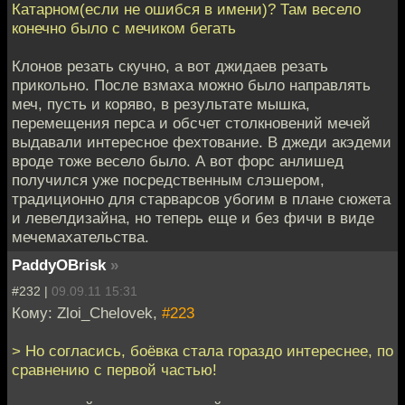
Катарном(если не ошибся в имени)? Там весело
конечно было с мечиком бегать
Клонов резать скучно, а вот джидаев резать
прикольно. После взмаха можно было направлять
меч, пусть и коряво, в результате мышка,
перемещения перса и обсчет столкновений мечей
выдавали интересное фехтование. В джеди акэдеми
вроде тоже весело было. А вот форс анлишед
получился уже посредственным слэшером,
традиционно для старварсов убогим в плане сюжета
и левелдизайна, но теперь еще и без фичи в виде
мечемахательства.
PaddyOBrisk
»
#232 |
09.09.11 15:31
Кому: Zloi_Chelovek,
#223
> Но согласись, боёвка стала гораздо интереснее, по
сравнению с первой частью!