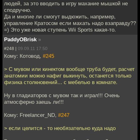
людей, за это вводить в игру махание мышкой не
сподручно.
Да и многие ли смогут выдюжить, например,
управление Кратосом если махать надо взаправду??
=) Это уже новая ступень Wii Sports какая-то.
PaddyOBrisk
»
#248 |
09.09.11 17:50
Кому: Котовод,
#245
> С мувом или кинектом вообще труба будет, расчет
анатомии можно нафиг выкинуть, останется только
физика столкновений... с мебелью в комнате.
Ну в гладиаторов с мувом так и играл!!! Очень
атмосферно заешь ли!!!
Кому: Freelancer_ND,
#247
> если целится - то необязательно куда надо