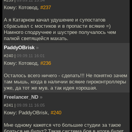
Кому: Котовод,
#237
А я Катарном качал удушение и супостатов
сбрасывал с мостиков и в пропасти всякие =)
Намного сподручнее и шустрее получалось чем
палкой светящейся махать.
PaddyOBrisk
»
#240 |
09.09.11 16:01
Кому: Котовод,
#236
Осталось всего ничего - сделать!!! Не понятно зачем
там мышь, когда в наличии всякие гироконтроллеры
уже, да тот же мув. а так идея хорошая.
Freelancer_ND
»
#241 |
09.09.11 16:05
Кому: PaddyOBrisk,
#240
Мне одному кажется что большие студии за такое
браться не будут? Такая система боя в итоге будет