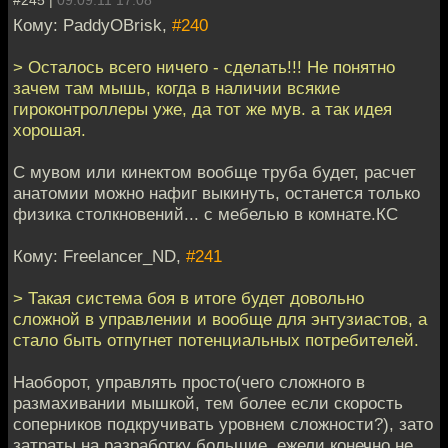
#245 |
09.09.11 17:08
Кому: PaddyOBrisk,
#240
> Осталось всего ничего - сделать!!! Не понятно
зачем там мышь, когда в наличии всякие
гироконтроллеры уже, да тот же мув. а так идея
хорошая.
С мувом или кинектом вообще труба будет, расчет
анатомии можно нафиг выкинуть, останется только
физика столкновений... с мебелью в комнате.КС
Кому: Freelancer_ND,
#241
> Такая система боя в итоге будет довольно
сложной в управлении и вообще для энтузиастов, а
стало быть отпугнет потенциальных потребителей.
Наоборот, управлять просто(чего сложного в
размахивании мышкой, тем более если скорость
соперников подкручивать уровнем сложности?), зато
затраты на разработку большие, ежели конечно не