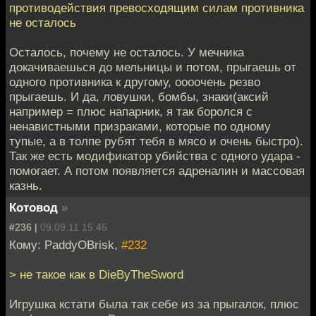
противодействия превосходящим силам противника
не осталось
Осталось, почему не осталось. У мечника
докачиваешься до мельницы и потом, прыгаешь от
одного противника к другому, оооочень резво
прыгаешь. И да, ловушки, бомбы, знаки(аксий
например = плюс напарник, я так боролся с
ненавистными призраками, которые по одному
тупые, а в толпе рубят тебя в мясо и очень быстро).
Так же есть модификатор убийства с одного удара -
помогает. А потом появляется адреналин и массовая
казнь.
Котовод
»
#236 |
09.09.11 15:45
Кому: PaddyOBrisk,
#232
> не такое как в DieByTheSword
Игрушка кстати была так себе из за прыгалок, плюс