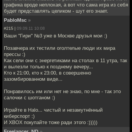
графика вроде неплохая, а вот что сама игра из себя
будет представлять целиком - шут его знает.
PabloMsc
»
#215 |
09.09.11 10:08
Ваши "Гири" №3 уже в Москве друзья мои :)
Позавчера их тестили оголтелые люди их мира
прессы :)
Как сели они с энергетиками на столах в 11 утра, так
и вылезли только к позднему вечеру...
Кто к 21:00, кто к 23:00, в совершенно
зазомбированном виде...
Понравилось им или нет не знаю, по мне - так это
салочки с шотганом :)
Играйте в Halo... чистый и незамутнённый
киберспорт :)
И XBOX покупайте тоже ради этого :)))))
Freelancer_ND
»