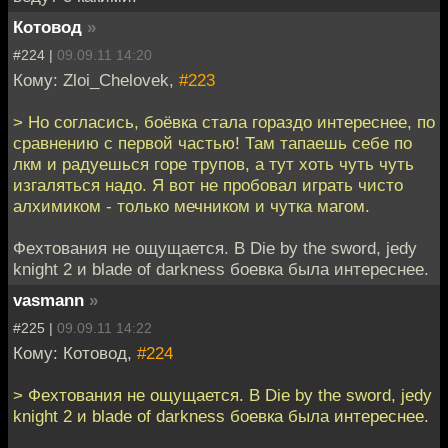
Котовод
»
#224 |
09.09.11 14:20
Кому: Zloi_Chelovek,
#223
> Но согласись, боёвка стала гораздо интереснее, по
сравнению с первой частью! Там тапаешь себе по
лкм и радуешься горе трупов, а тут хоть чуть чуть
изгаляться надо. Я вот не пробовал играть чисто
алхимиком - только мечником и чутка магом.
Фехтования не ощущается. В Die by the sword, jedy
knight 2 и blade of darkness боевка была интереснее.
vasmann
»
#225 |
09.09.11 14:22
Кому: Котовод,
#224
> Фехтования не ощущается. В Die by the sword, jedy
knight 2 и blade of darkness боевка была интереснее.