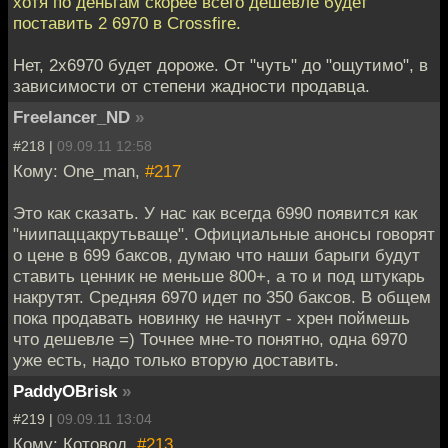
хотя по деньгам скорее всего дешевле будет
поставить 2 6970 в Crossfire.
Нет, 2х6970 будет дороже. От "чуть" до "ощутимо", в
зависимости от степени жадности продавца.
Freelancer_ND
»
#218 |
09.09.11 12:58
Кому: One_man,
#217
Это как сказать. У нас как всегда 6990 появится как
"ниипаццакрутьваще". Официальные анонсы говорят
о цене в 699 баксов, думаю что наши барыги будут
ставить ценник не меньше 800+, а то и под штукарь
накрутят. Средняя 6970 идет по 350 баксов. В общем
пока продавать новинку не начнут - хрен поймешь
что дешевле =) Точнее мне-то понятно, одна 6970
уже есть, надо только вторую доставить.
PaddyOBrisk
»
#219 |
09.09.11 13:04
Кому: Котовод,
#213