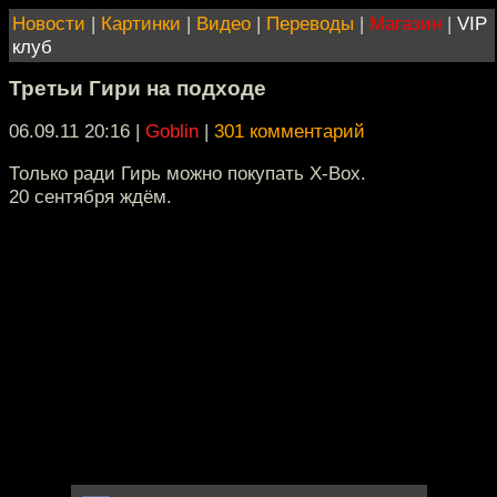
Новости
|
Картинки
|
Видео
|
Переводы
|
Магазин
|
VIP
клуб
Третьи Гири на подходе
06.09.11 20:16
|
Goblin
|
301 комментарий
Только ради Гирь можно покупать Х-Вох.
20 сентября ждём.