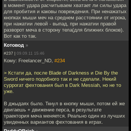
в момент удара расчитываем хватает ли силы удара
для пробития и каковы повреждения. При ненажатых
кнопках мыши меч на среднем расстоянии от игрока,
при нажатии левой - выпад, при нажатии правой
разворот меча в сторону тела(для ближних блоков).
Вот как то так.
Котовод
»
#237 |
09.09.11 15:46
Кому: Freelancer_ND,
#234
> Кстати да, после Blade of Darkness и Die By the
Sword ничего подобного так и не сделали. Некий
суррогат фехтования был в Dark Messiah, но не то
уже.
В джыдаях было. Ткнул в кнопку мыши, потом ей же
двигаешь + движение перса, в результате
траектория меча меняется. Реально один из лучших
увиденных вариантов фехтования в играх.
PaddyOBrisk
»