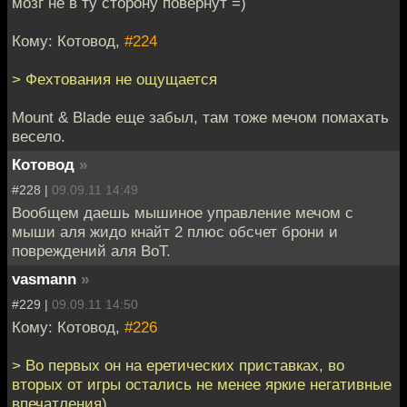
мозг не в ту сторону повернут =)
Кому: Котовод,
#224
> Фехтования не ощущается
Mount & Blade еще забыл, там тоже мечом помахать
весело.
Котовод
»
#228 |
09.09.11 14:49
Вообщем даешь мышиное управление мечом с
мыши аля жидо кнайт 2 плюс обсчет брони и
повреждений аля ВоТ.
vasmann
»
#229 |
09.09.11 14:50
Кому: Котовод,
#226
> Во первых он на еретических приставках, во
вторых от игры остались не менее яркие негативные
впечатления)