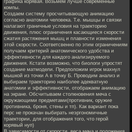
графика корявая. Возьмем лучше современные
компы.
Создаем систему просчитывающую анимацию
согласно анатомии человека. Т.е. мышцы и связки
налагают граничные условия на траекторию
движения, плюс ограничения касающиеся скорости
сжатия растяжения мышц и плавности изменения
этой скорости. Соответсвенно по этим ограничениям
получаем критерий анатомического удобства и
эффективности для каждого анализируемого
движения. Кстати возможно, что биологи упростят
создание матмодели. Предположим игрок махнул
мышкой из точки А в точку Б. Проводим анализ и
выбираем траекторию наиболее адекватную
анатомии и эффективности, отображаем анимацию
на экране. Обсчитываем столкновения меча с
окружающими предметами(противник, оружие
противника, броня, стены и тп). Как вариант пока
перс не прокачан выбирать неэргономичные
траектории, для отображения того, что герой
корявый нуп)
В зависимости от скорости, веса меча и положения