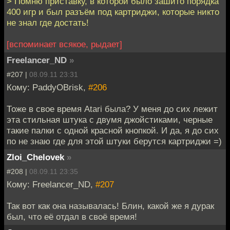
> Помню приставку, в которой было зашито порядка
400 игр и был разъём под картриджи, которые никто
не знал где достать!
[вспоминает всякое, рыдает]
Freelancer_ND
»
#207 |
08.09.11 23:31
Кому: PaddyOBrisk,
#206
Тоже в свое время Atari была? У меня до сих лежит
эта стильная штука с двумя джойстиками, черные
такие палки с одной красной кнопкой. И да, я до сих
по не знаю где для этой штуки берутся картриджи =)
Zloi_Chelovek
»
#208 |
08.09.11 23:35
Кому: Freelancer_ND,
#207
Так вот как она называлась! Блин, какой же я дурак
был, что её отдал в своё время!