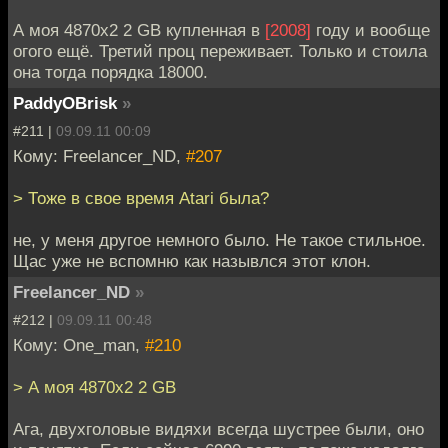
А моя 4870х2 2 GB купленная в
[2008]
году и вообще
огого ещё. Третий проц переживает. Только и стоила
она тогда порядка 18000.
PaddyOBrisk
»
#211 |
09.09.11 00:09
Кому: Freelancer_ND,
#207
> Тоже в свое время Atari была?
не, у меня другое немного было. Не такое стильное.
Щас уже не вспомню как назывлся этот клон.
Freelancer_ND
»
#212 |
09.09.11 00:48
Кому: One_man,
#210
> А моя 4870х2 2 GB
Ага, двухголовые видяхи всегда шустрее были, оно