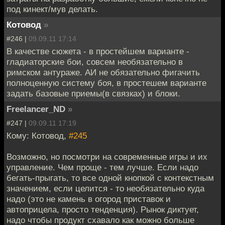
под кинект/мув делать.
Котовод
»
#246 |
09.09.11 17:14
В качестве сюжета - в простейшем варианте -
гладиаторские бои, совсем необязательно в
римском антураже. АИ не обязательно фигачить
полноценную систему боя, в простешем варианте
задать базовые приемы(в связках) и блоки.
Freelancer_ND
»
#247 |
09.09.11 17:19
Кому: Котовод,
#245
Возможно, но посмотри на современные игры и их
управление. Чем проще - тем лучше. Если надо
бегать-прыгать, то все одной кнопкой с контекстным
значением, если целится - то необязательно куда
надо (это не камень в огород приставок и
автоприцела, просто тенденция). Рынок диктует,
надо чтобы продукт схавало как можно больше