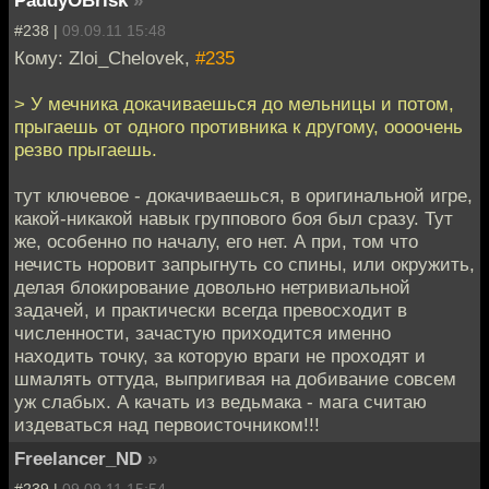
#238 |
09.09.11 15:48
Кому: Zloi_Chelovek,
#235
> У мечника докачиваешься до мельницы и потом,
прыгаешь от одного противника к другому, оооочень
резво прыгаешь.
тут ключевое - докачиваешься, в оригинальной игре,
какой-никакой навык группового боя был сразу. Тут
же, особенно по началу, его нет. А при, том что
нечисть норовит запрыгнуть со спины, или окружить,
делая блокирование довольно нетривиальной
задачей, и практически всегда превосходит в
численности, зачастую приходится именно
находить точку, за которую враги не проходят и
шмалять оттуда, выпригивая на добивание совсем
уж слабых. А качать из ведьмака - мага считаю
издеваться над первоисточником!!!
Freelancer_ND
»
#239 |
09.09.11 15:54