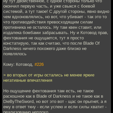
ну тут двойственное, с одной стороны только что
окончил первую часть, и уже свыкся с боевой
системой, а тут такое! С другой стороны, явно видно
чем вдхоновлялись, но вот, что убивает - так это то
что противодействия превосходящим силам
противника не осталось. Ну там квен ставит, или
издалека бомбами забрасывать. Ну и Котовод прав,
фехтования не ощущается, тут я просто
констатирую, так как считаю, что после Blade Of
Darkness ничего похожего даже близко не
появлялось
Кому: Котовод,
#226
> во вторых от игры остались не менее яркие
негативные впечатления
Но ощущение фехтования там есть, не такое
раскошное как в Blade of Darkness и не такое как в
DieByTheSword, но вот это вот - щас он прыгнет, а я
ему в ответ ткну - если успею и если силы хватит -
реализованно неплохо