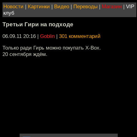
Новости
|
Картинки
|
Видео
|
Переводы
|
Магазин
|
VIP
клуб
Третьи Гири на подходе
06.09.11 20:16
|
Goblin
|
301 комментарий
Только ради Гирь можно покупать Х-Вох.
20 сентября ждём.