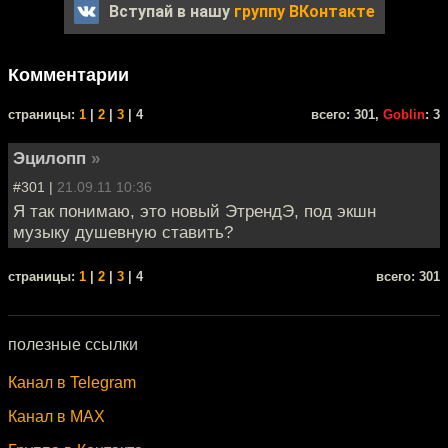
Вступай в нашу
группу ВКонтакте
Комментарии
cтраницы:
1
|
2
|
3
| 4
всего: 301,
Goblin
: 3
Эцилопп
»
#301 |
21.09.11 10:36
Я так понимаю, это новый ЭтрендЭ, под экшн
музыку душевную ставить?
cтраницы:
1
|
2
|
3
| 4
всего: 301
полезные ссылки
Канал в Telegram
Канал в MAX