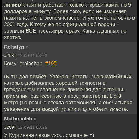
линиях стоят и работают только с кредитками, по 5
долларов в минуту. Более того, если не изменяет
память их нет в эконом-классе. И уж точно не было в
2001 году. К тому же по официальной версии -
звонили ВСЕ пассажиры сразу. Канала данных не
хватит.
Reistlyn
»
#208 |
12.09.11 08:26
Кому: bralachan,
#195
ну ты дал ликбез! Уважаю! Кстати, знаю кулибиных,
которые добивались хорошей точности в
гражданском исполнении применяя две антенны-
приемник, разнесенные в пространстве на 1,5-3
метра (на разные стекла автомобиля) и обсчитывая
увавнение для каждой из них и для обеих вместе.
Methuselah
»
#209 |
12.09.11 08:26
У Кургиняна левое ухо... смешное =)