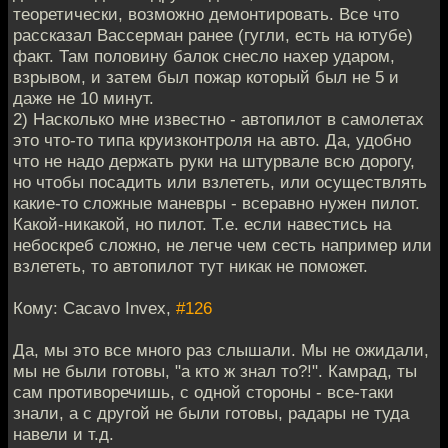
теоретически, возможно демонтировать. Все что
рассказал Вассерман ранее (гугли, есть на ютубе)
факт. Там половину балок снесло нахер ударом,
взрывом, и затем был пожар который был не 5 и
даже не 10 минут.
2) Насколько мне известно - автопилот в самолетах
это что-то типа круизконтроля на авто. Да, удобно
что не надо держать руки на штурвале всю дорогу,
но чтобы посадить или взлететь, или осуществлять
какие-то сложные маневры - всеравно нужен пилот.
Какой-никакой, но пилот. Т.е. если навестись на
небоскреб сложно, не легче чем сесть например или
взлететь, то автопилот тут никак не поможет.
Кому: Cacavo Invex,
#126
Да, мы это все много раз слышали. Мы не ожидали,
мы не были готовы, "а кто ж знал то?!". Камрад, ты
сам противоречишь, с одной стороны - все-таки
знали, а с другой не были готовы, радары не туда
навели и т.д.