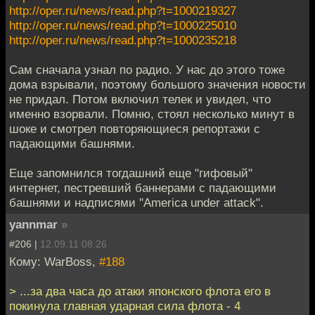
http://oper.ru/news/read.php?t=1000219327
http://oper.ru/news/read.php?t=1000225010
http://oper.ru/news/read.php?t=1000235218
Сам сначала узнал по радио. У нас до этого тоже
дома взрывали, поэтому большого значения новости
не придал. Потом включил телек и увидел, что
именно взорвали. Помню, стоял несколько минут в
шоке и смотрел повторяющиеся репортажи с
падающими башнями.
Еще запомнился тогдашний еще "гифовый"
интернет, пестревший баннерами с падающими
башнями и надписями "America under attack".
yannmar
»
#206 |
12.09.11 08:26
Кому: WarBoss,
#188
> ...за два часа до атаки японского флота его в
покинула главная ударная сила флота - 4