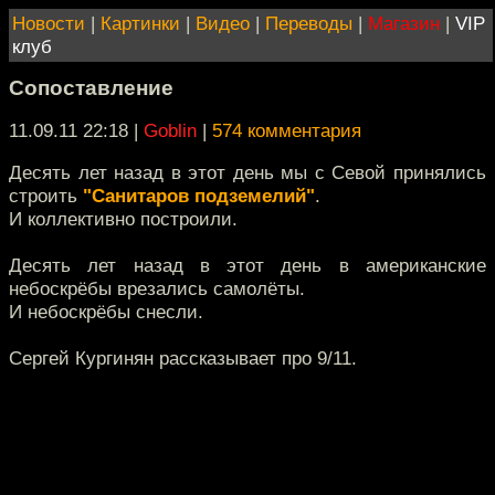
Новости
|
Картинки
|
Видео
|
Переводы
|
Магазин
|
VIP
клуб
Сопоставление
11.09.11 22:18
|
Goblin
|
574 комментария
Десять лет назад в этот день мы с Севой принялись
строить
"Санитаров подземелий"
.
И коллективно построили.
Десять лет назад в этот день в американские
небоскрёбы врезались самолёты.
И небоскрёбы снесли.
Сергей Кургинян рассказывает про 9/11.