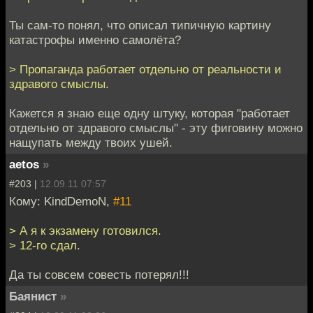
Ты сам-то понял, что описал типичную картину
катастрофы именно самолёта?
> Пропаганда работает отдельно от реальности и
здравого смыслы.
Кажется я знаю еще одну штуку, которая "работает
отдельно от здравого смыслы" - эту фиговину можно
нащупать между твоих ушей.
aetos
»
#203 |
12.09.11 07:57
Кому: KindDemoN,
#11
> А я к экзамену готовился.
> 12-го сдал.
Да ты совсем совесть потерял!!!
Баянист
»