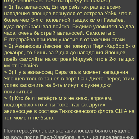
озвученное С.Е. тоже на правду не похоже)
> 1) Так авианосец Ентерпрайз как раз во время
нападения японцев вернулся от острова Уэйк, что в
более чём 3-х с половиной тыщах км от Гавайев,
куда перебрасывал войска. Видимо уложился за два
часа, очень быстрый авианосей. Самолёты с
Ентерпрайза приняли участие в отражении атаки.
> 2) Авианосец Лексингтон покинул Перл-Харбор 5-го
декабря, то бишь за 2 дня до нападения Японцев,
повёз самолёты на острова Мидуэй, что в 2-х тыщах
км от Гавайев.
> 3) Ну а авианосец Саратога в момент нападения
Японцев только зашёл в порт Сан-Диего, перед этим
успев заскочить на 5-ть минут в сухие доки
починиться.
> 4) Кто был четвёртым я не знаю, впрочем,
подозреваю что и ты тоже, так как других
авианосцев в составе Тихоокеанского флота США на
тот момент не было.
Поинтересуйся, сколько авианосцев было спущено
на воду после Перл-Харбора, в т. ч. из переделанных