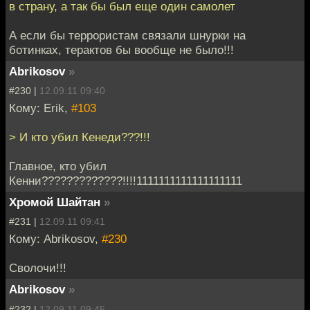
в страну, а так бы был еще один самолет
А если бы террористам связали шнурки на
ботинках, терактов бы вообще не было!!!
Abrikosov
»
#230 |
12.09.11 09:40
Кому: Erik,
#103
> И кто убил Кенеди???!!!
Главное, кто убил
Кенни?????????????!!!!1111111111111111111
Хромой Шайтан
»
#231 |
12.09.11 09:41
Кому: Abrikosov,
#230
Сволочи!!!
Abrikosov
»
#232 |
12.09.11 09:45