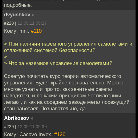
подробные.
dvyushkov
»
#228 |
12.09.11 09:27
Кому: mni,
#110
> При наличии наземного управления самолётами и
отлаженной системой безопасности?
>
> Что за наземное управление самолетами?
Советую почитать курс теории автоматического
управления. Будет крайне познавательно. Можно
многое узнать и про то, как зенитные ракеты
наводятся, и по каким принципам беспилотники
летают, и как на соседнем заводе металлорежущий
стан работает. Познавательно, да.
Abrikosov
»
#229 |
12.09.11 09:39
Кому: Cacavo Invex,
#126