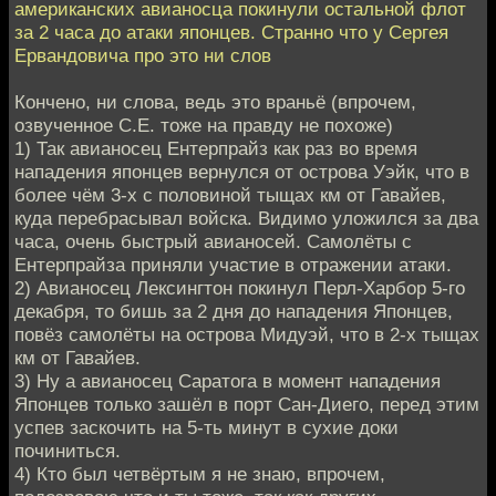
американских авианосца покинули остальной флот
за 2 часа до атаки японцев. Странно что у Сергея
Ервандовича про это ни слов
Кончено, ни слова, ведь это враньё (впрочем,
озвученное С.Е. тоже на правду не похоже)
1) Так авианосец Ентерпрайз как раз во время
нападения японцев вернулся от острова Уэйк, что в
более чём 3-х с половиной тыщах км от Гавайев,
куда перебрасывал войска. Видимо уложился за два
часа, очень быстрый авианосей. Самолёты с
Ентерпрайза приняли участие в отражении атаки.
2) Авианосец Лексингтон покинул Перл-Харбор 5-го
декабря, то бишь за 2 дня до нападения Японцев,
повёз самолёты на острова Мидуэй, что в 2-х тыщах
км от Гавайев.
3) Ну а авианосец Саратога в момент нападения
Японцев только зашёл в порт Сан-Диего, перед этим
успев заскочить на 5-ть минут в сухие доки
починиться.
4) Кто был четвёртым я не знаю, впрочем,