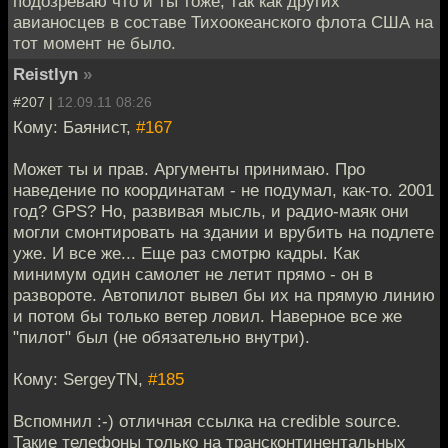
подозреваю что и ты тоже, так как других
авианосцев в составе Тихоокеанского флота США на
тот момент не было.
Reistlyn
»
#207 |
12.09.11 08:26
Кому: Баянист,
#167
Может ты и прав. Аргументы принимаю. Про
наведение по координатам - не подумал, как-то. 2001
год? GPS? Но, развивая мысль, и радио-маяк они
могли смонтировать на здании и врубить на подлете
уже. И все же... Еще раз смотрю кадры. Как
минимум один самолет не летит прямо - он в
развороте. Автопилот вывел бы их на прямую линию
и потом бы только ветер ловил. Наверное все же
"пилот" был (не обязательно внутри).
Кому: SergeyTN,
#185
Вспомнил :-) отличная ссылка на credible source.
Такие телефоны только на трансконтинентальных