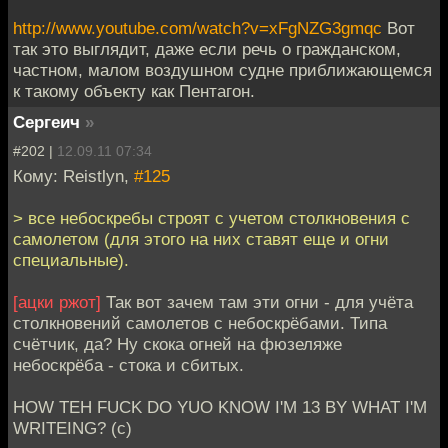
http://www.youtube.com/watch?v=xFgNZG3gmqc
Вот
так это выглядит, даже если речь о гражданском,
частном, малом воздушном судне приближающемся
к такому объекту как Пентагон.
Сергеич
»
#202 |
12.09.11 07:34
Кому: Reistlyn,
#125
> все небоскребы строят с учетом столкновения с
самолетом (для этого на них ставят еще и огни
специальные).
[ацки ржот]
Так вот зачем там эти огни - для учёта
столкновений самолетов с небоскрёбами. Типа
счётчик, да? Ну скока огней на фюзеляже
небоскрёба - стока и сбитых.
HOW TEH FUCK DO YUO KNOW I'M 13 BY WHAT I'M
WRITEING? (c)