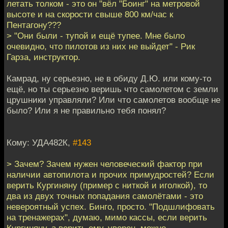
летать толком - это он "вёл "Боинг" на метровой
высоте и на скорости свыше 800 км/час к
Пентагону???
> "Они были - тупой и ещё тупее. Мне было
очевидно, что пилотов из них не выйдет" - Рик
Гарза, инструктор.
Камрад, ну серьезно, не в обиду Д.Ю. или кому-то
ещё, но ты серьезно веришь что самолетом с земли
црушники управляли? Или что самолетов вообще не
было? Или я не правильно тебя понял?
Кому: УДА482К,
#143
> Зачем? Зачем нужен человеческий фактор при
наличии автопилота и прочих примудростей? Если
верить Кургиняну (пример с ниткой и иголкой), то
два из двух точных попадания самолётами - это
невероятный успех. Бинго, просто. "Подшлифовать
на тренажерах", думаю, мимо кассы, если верить