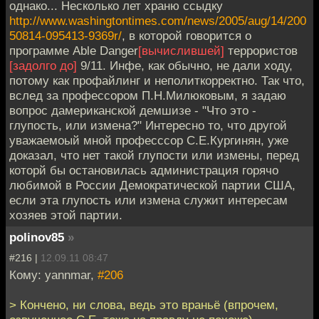
однако... Несколько лет храню ссыдку
http://www.washingtontimes.com/news/2005/aug/14/200
50814-095413-9369r/
, в которой говорится о
программе Able Danger
[вычислившей]
террористов
[задолго до]
9/11. Инфе, как обычно, не дали ходу,
потому как профайлинг и неполиткорректно. Так что,
вслед за профессором П.Н.Милюковым, я задаю
вопрос дамериканской демшизе - "Что это -
глупость, или измена?" Интересно то, что другой
уважаемоый мной професссор С.Е.Кургинян, уже
доказал, что нет такой глупости или измены, перед
которй бы остановилась администрация горячо
любимой в России Демократической партии США,
если эта глупость или измена служит интересам
хозяев этой партии.
polinov85
»
#216 |
12.09.11 08:47
Кому: yannmar,
#206
> Кончено, ни слова, ведь это враньё (впрочем,