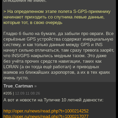
отношения не имеет.
> На определенном этапе полета S-GPS-приемнику
начинают приходить со спутника левые данные,
которые тот, в свою очередь
Гладко б было на бумаге, да забыли про овраги. Все
серьёзные GPS устройства содержат инерциальную
систему, и как только данные между GPS и INS
начнут сильно отличаться, там сразу тревога заорёт,
что INS/GPS накрылись медным тазом. Это даже
без учёта прочих средств навигации, таких как
LORAN (а он тогда ещё работал) и приводных
маяков из ближайших аэропортов, а их в тех краях
очень густо.
True_Cartman
»
#205 |
12.09.11 08:26
А вот и новости на Тупичке 10 летней давности:
http://oper.ru/news/read.php?t=1000214252
http://oper.ru/news/read.php?t=1000217077