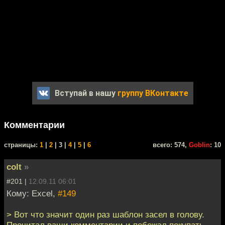
Вступай в нашу
группу ВКонтакте
Комментарии
cтраницы:
1
|
2
| 3 |
4
|
5
|
6
всего: 574,
Goblin
: 10
colt
»
#201 |
12.09.11 06:01
Кому: Excel,
#149
> Вот что значит один раз шаблон засел в голову.