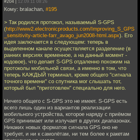
#204 |
12.09.11 08:26
Кому: bralachan,
#195
> Так родился протокол, называемый S-GPS
(
http://www2.electronicproducts.com/Improving_S_GPS
_sensitivity-article-farr_avago_jun2008-html.aspx
). Его
идея заключается в следующем: теперь в
выделенном канале осуществляется разделение (в
ранних версиях временное, а на данный момент -
кодовое), что делает S-GPS отдаленно похожим на
протоколы мобильной связи, а именно в том, что
теперь КАЖДЫЙ терминал, кроме общего "сигнала
точного времени" со спутника мог слышать тот,
который был "приготовлен" специально для него.
Ничего общего с S-GPS это не имеет. S-GPS есть
всего лишь один из вариантов реализации
мобильного устройства, которое наряду с приёмом
GPS принимает или излучает в других диапазонах.
Никаких новых форматов сигнала GPS оно не
требует, и ни к самолётам, ни тем более к ракетам