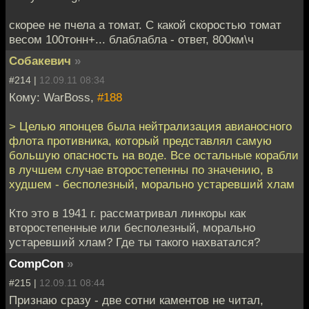
скорее не пчела а томат. С какой скоростью томат
весом 100тонн+... блаблабла - ответ, 800км\ч
Собакевич
»
#214 |
12.09.11 08:34
Кому: WarBoss,
#188
> Целью японцев была нейтрализация авианосного
флота противника, который представлял самую
большую опасность на воде. Все остальные корабли
в лучшем случае второстепенны по значению, в
худшем - бесполезный, морально устаревший хлам
Кто это в 1941 г. рассматривал линкоры как
второстепенные или бесполезный, морально
устаревший хлам? Где ты такого нахватался?
CompCon
»
#215 |
12.09.11 08:44
Признаю сразу - две сотни каментов не читал,