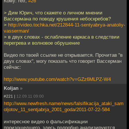
Кому: retr,
#26
> Дим Юрич, что скажете о личном мнении
Вассермана по поводу крушения небоскребов?
>
http://video.tochka.net/212844-11-sentyabrya-anatoliy-
vasserman/
> в двух словах - ослабление каркаса в следствии
перегрева и волновое обрушение
Видео по твоей ссылке не открывается. Прочитав "в
двух словах", могу показать что говорит Вассерман
сейчас:
http://www.youtube.com/watch?v=GZz6MLPZ-W4
Koljan
»
#221 |
12.09.11 09:00
http://www.newfresh.name/news/falsifikacija_ataki_sam
oljotov_11_sentjabrja_2001_goda/2011-07-22-584
интересное видео о фальсификации
произошедшего, здесь подробно анализируются