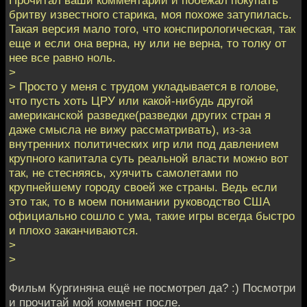
Прочитал ваши комментарии и побежал покупать
бритву известного старика, моя похоже затупилась.
Такая версия мало того, что конспирологическая, так
еще и если она верна, ну или не верна, то толку от
нее все равно ноль.
>
> Просто у меня с трудом укладывается в голове,
что пусть хоть ЦРУ или какой-нибудь другой
американской разведке(разведки других стран я
даже смысла не вижу рассматривать), из-за
внутренних политических игр или под давлением
крупного капитала суть реальной власти можно вот
так, не стесняясь, хуячить самолетами по
крупнейшему городу своей же страны. Ведь если
это так, то в моем понимании руководство США
официально сошло с ума, такие игры всегда быстро
и плохо заканчиваются.
>
>
Фильм Кургиняна ещё не посмотрел да? :) Посмотри
и прочитай мой коммент после.