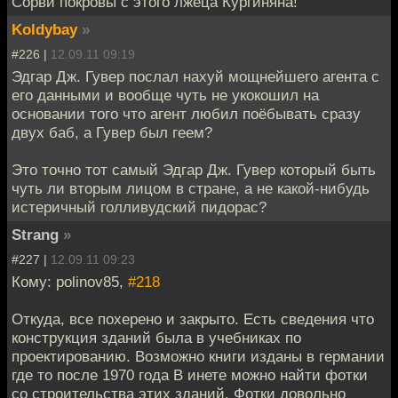
Сорви покровы с этого лжеца Кургиняна!
Koldybay
»
#226 |
12.09.11 09:19
Эдгар Дж. Гувер послал нахуй мощнейшего агента с
его данными и вообще чуть не укокошил на
основании того что агент любил поёбывать сразу
двух баб, а Гувер был геем?
Это точно тот самый Эдгар Дж. Гувер который быть
чуть ли вторым лицом в стране, а не какой-нибудь
истеричный голливудский пидорас?
Strang
»
#227 |
12.09.11 09:23
Кому: polinov85,
#218
Откуда, все похерено и закрыто. Есть сведения что
конструкция зданий была в учебниках по
проектированию. Возможно книги изданы в германии
где то после 1970 года В инете можно найти фотки
со строительства этих зданий. Фотки довольно