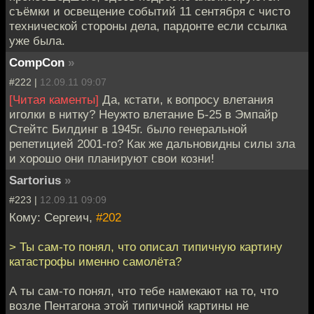
съёмки и освещение событий 11 сентября с чисто
технической стороны дела, пардонте если ссылка
уже была.
CompCon
»
#222 |
12.09.11 09:07
[Читая каменты]
Да, кстати, к вопросу влетания
иголки в нитку? Неужто влетание Б-25 в Эмпайр
Стейтс Билдинг в 1945г. было генеральной
репетицией 2001-го? Как же дальновидны силы зла
и хорошо они планируют свои козни!
Sartorius
»
#223 |
12.09.11 09:09
Кому: Сергеич,
#202
> Ты сам-то понял, что описал типичную картину
катастрофы именно самолёта?
А ты сам-то понял, что тебе намекают на то, что
возле Пентагона этой типичной картины не