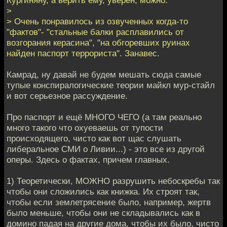
Кургиняну, а верить ему, уверен, можно.
>
> Очень понравилось из озвученных когда-то
"фактов"- "стальные балки расплавились от
возгорания керасина", "на обгоревших руинах
найден паспорт террориста". Занавес.
Камрад, ну давай не будем мешать сюда самые
тупые конспиралогические теории майкл мур-стайл
и вот серьезное рассуждение.
Про паспорт и ещё МНОГО ЧЕГО (а там реально
много такого что охуеваешь от тупости
происходящего, чисто как вот щас слушать
либеральное СМИ о Ливии...) - это все из другой
оперы. Здесь о фактах, причем главных.
1) Теоретически, МОЖНО разрушить небоскребы так
чтобы они сложились как книжка. Их строят так,
чтобы если землетрясение было, например, жертв
было меньше, чтобы они не складывались как в
домино падая на другие дома, чтобы их было, чисто