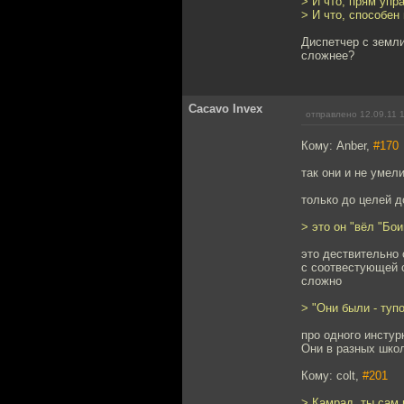
> И что, прям упр
> И что, способен
Диспетчер с земли
сложнее?
Cacavo Invex
отправлено 12.09.11 
Кому: Anber,
#170
так они и не умели
только до целей д
> это он "вёл "Бо
это дествительно 
с соотвестующей с
сложно
> "Они были - туп
про одного инстур
Они в разных шко
Кому: colt,
#201
> Камрад, ты сам 