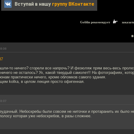
Вступай в нашу
группу ВКонтакте
Goblin рекомендует
заказат
в
18:06
87
ашли-то ничего? сгорели все напрочь? И фезюляж прям весь-весь проле
ничего не осталось? Ух, какой твердый самолет!! На фотографиях, кото
ронам практически ничего, кроме обломков самого здания.
щем kotka, в целом лекция просто офигенная.
18:07
еудачный. Небоскребы были совсем не ниточки и протаранить их было н
полосу которая уже небоскребов, в разы сложнее.