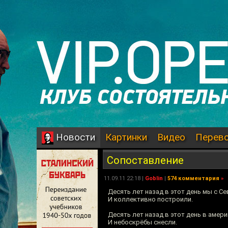
Картинки
Видео
Перев
Новости
Сопоставление
11.09.11 22:18 |
Goblin
|
574 комментария
»
Десять лет назад в этот день мы с С
И коллективно построили.
Десять лет назад в этот день в аме
И небоскрёбы снесли.