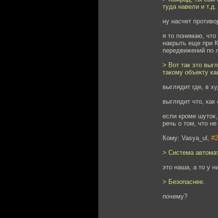
туда навели и т.д.
ну насчет противо
я то понимаю, что
накрыть еще при К
передвижений по л
> Вот так это вы
такому объекту ка
выглядит где, в х
выглядит что, как
если кроме шуток,
речь о том, что н
Кому: Vasya_ul,
#2
> Система автома
это наша, а то у 
> Безопаснее.
почему?