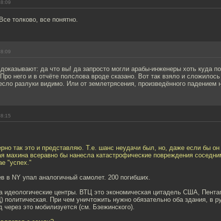
18:09
се толково, все понятно.
18:09
доказывают: да что вы! да запросто могли арабы-инженеры хоть куда по
Про него и в отчёте полслова вроде сказано. Вот так взяло и сложилось
есло разлуки видимо. Или от землетрясения, произведённого падением 
18:15
ерно так это и представляю. Т.е. шанс неудачи был, но, даже если бы о
ая махина всеравно бы нанесла катастрофические повреждения соседним
ае "успех."
в в NY упал аналогичный самолет. 200 погибших.
на идеологические центры. ВТЦ это экономическая цитадель США, Пента
) политическая. При чем уничтожить нужно обязательно оба здания, в р
 через это мобилизуется (см. Бзежинского).