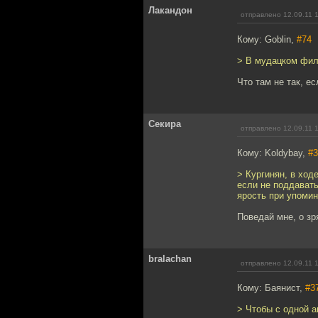
Лакандон
отправлено 12.09.11 
Кому: Goblin,
#74
> В мудацком филь
Что там не так, е
Секира
отправлено 12.09.11 
Кому: Koldybay,
#3
> Кургинян, в ход
если не поддавать
ярость при упомин
Поведай мне, о зр
bralachan
отправлено 12.09.11 
Кому: Баянист,
#3
> Чтобы с одной 