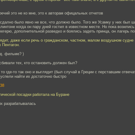
речий это не ко мне, это к авторам офицальных отчетов
 сдално было явно не все, что должно было. Того же Усамку у них был ш
линтоне когда он пару дней гостил в известном месте. Но пока возились
егерю, дополнительной разведко и боялись задеть принца, он лагерь п
глядит, даже если речь о гражданском, частном, малом воздушном судн
к Пентагон.
уд. фильме? )
 сбивали тех, кто остановить должен был?
 то где-то так оно и выглядит (был случай в Греции с перставшим отвеча
е успели найти их достаточно быстро
38
тической посадки работала на Буране
них разрабатывалась