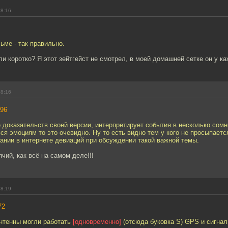
18:16
ме - так правильно.
сли коротко? Я этот зейтгейст не смотрел, в моей домашней сетке он у ка
18:16
96
е доказательств своей версии, интерпретирует события в несколько сом
ся эмоциям то это очевидно. Ну то есть видно тем у кого не просыпает
ании в интернете девиаций при обсуждении такой важной темы.
ячий, как всё на самом деле!!!
18:19
72
антенны могли работать
[одновременно]
(отсюда буковка S) GPS и сигна