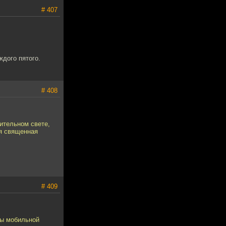
# 407
ждого пятого.
# 408
нительном свете,
ся священная
# 409
лы мобильной