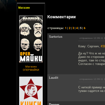
Магазин
Комментарии
cтраницы:
1
|
2
|
3
|
4
| 5 |
6
Sartorius
отправлено 12.09.11 
Кому: Сергеич,
#3
Да ну? Что ж не н
Даже по сторонам 
видел, там по сто
Согласен с товари
Магазин
ОПЕРМАЙКИ
Laudit
отправлено 12.09.11 
С ниткой пример н
туман садится на 
Dagger