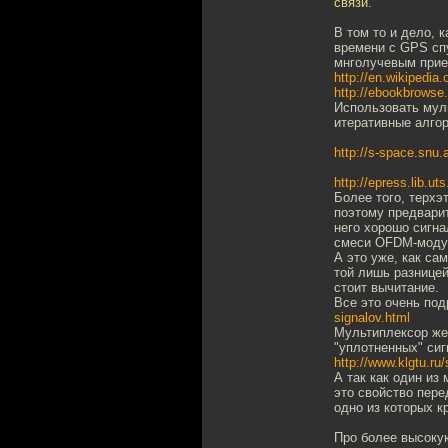
связи.
В том то и дело, 
времени с GPS сп
мнголучевым при
http://en.wikipedia
http://ebookbrows
Использовать мул
итеративные алгор
http://s-space.sn
http://epress.lib.
Более того, терх
поэтому предвари
него хорошо сигна
смеси OFDM-модул
А это уже, как са
той лишь разницей
стоит вычитание.
Все это очень под
signalov.html
Мультиплексор же
"уплотненных" сиг
http://www.klgtu.ru/
А так как один из
это свойство пер
одно из которых к
Про более высокую