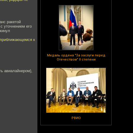
анс ракетой
 с уточнением его
окинул
е приближающемся к
Медаль ордена "За заслуги перед
Отечеством" II степени
ть авиалайнером),
РВИО