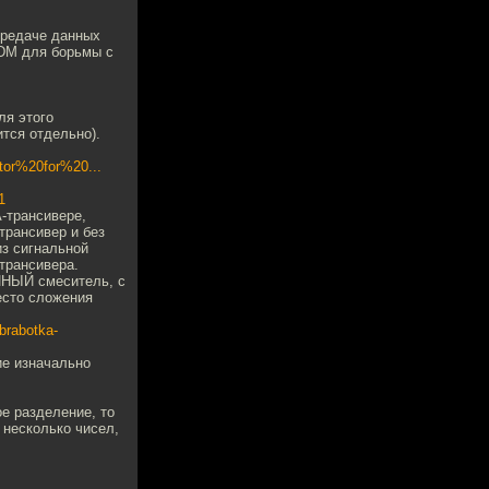
передаче данных
DM для борьмы с
ля этого
тся отдельно).
tor%20for%20...
1
-трансивере,
трансивер и без
из сигнальной
трансивера.
ЕЙНЫЙ смеситель, с
есто сложения
brabotka-
ие изначально
е разделение, то
 несколько чисел,