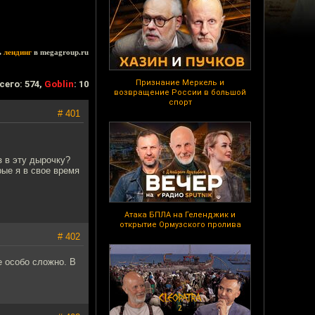
ь
лендинг
в megagroup.ru
Признание Меркель и
сего: 574,
Goblin
: 10
возвращение России в большой
спорт
# 401
з в эту дырочку?
рые я в свое время
Атака БПЛА на Геленджик и
открытие Ормузского пролива
# 402
е особо сложно. В