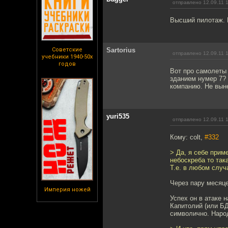
отправлено 12.09.11 
Высший пилотаж. В
Советские
Sartorius
отправлено 12.09.11 
учебники 1940-50х
годов
Вот про самолеты 
зданием нумер 7? 
компанию. Не вын
yuri535
отправлено 12.09.11 
Кому: colt,
#332
> Да, я себе прим
небоскреба то так
Т.е. в любом случ
Через пару месяце
Империя ножей
Успех он в атаке 
Капитолий (или БД
символично. Народ