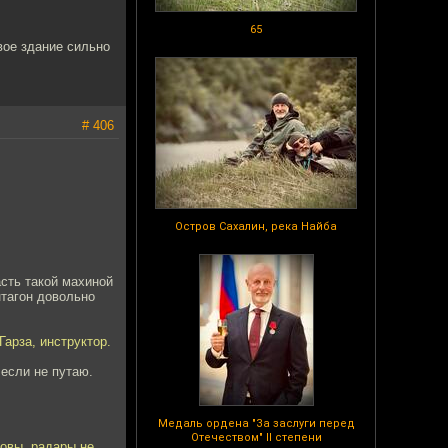
65
вое здание сильно
# 406
Остров Сахалин, река Найба
асть такой махиной
нтагон довольно
Гарза, инструктор.
 если не путаю.
Медаль ордена "За заслуги перед
Отечеством" II степени
товы, радары не