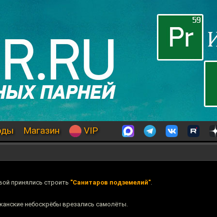
оды
Магазин
VIP
евой принялись строить
"Санитаров подземелий"
.
риканские небоскрёбы врезались самолёты.