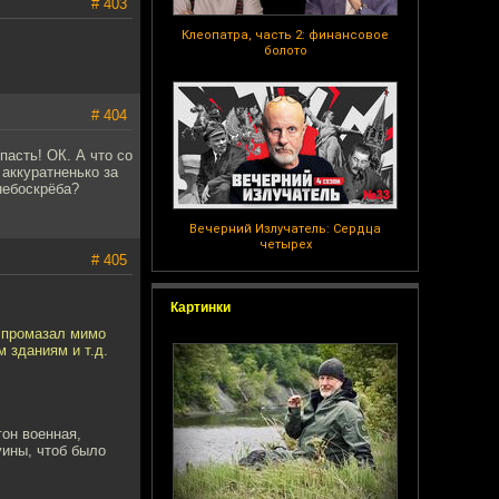
# 403
Клеопатра, часть 2: финансовое
болото
# 404
пасть! ОК. А что со
 аккуратненько за
небоскрёба?
Вечерний Излучатель: Сердца
четырех
# 405
Картинки
н промазал мимо
 зданиям и т.д.
гон военная,
уины, чтоб было