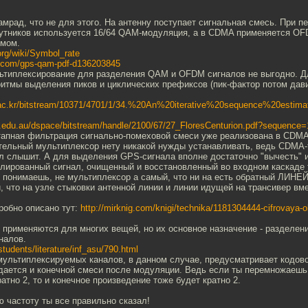
камрад, что не для этого. На антенну поступает сигнальная смесь. При 
утников используется 16/64 QAM-модуляция, а в CDMA применяется OF
емом.
.org/wiki/Symbol_rate
e.com/gps-qam-pdf-d136203845
ьтиплексирование для разделения QAM и OFDM сигналов не выгодно. Д
итмы выделения пиков и циклических префиксов (пик-фактор потом дави
u.ac.kr/bitstream/10371/4701/1/34.%20An%20iterative%20sequence%20estima
uts.edu.au/dspace/bitstream/handle/2100/67/27_FloresCenturion.pdf?sequence=
этапная фильтрация сигнально-помеховой смеси уже реализована в CDMA
тельный мультиплексор нету никакой нужды устанавливать, ведь CDMA-
л слышит. А для выделения GPS-сигнала вполне достаточно "вычесть" 
ированный сигнал, очищенный и восстановленный во входном каскаде 
м понимаешь, не мультиплексор а самый, что ни на есть обратный ЛИН
, что на узле стыковки антенной линии и линии идущей на трансивер вм
робно описано тут:
http://mirknig.com/knigi/technika/1181304444-cifrovaya-o
 применяются для многих вещей, но их основное назначение - разделен
налов.
students/literature/inf_asu/790.html
 мультиплексируемых каналов, в данном случае, предусматривает кодово
едается и конечной смеси после модуляции. Ведь если ты перемножаешь
ратно 2, то и конечное произведение тоже будет кратно 2.
 частоту ты все правильно сказал!