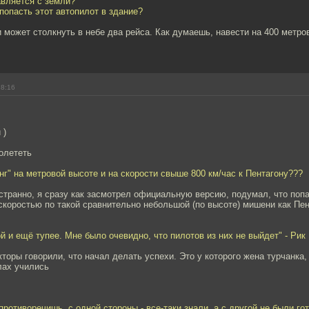
авляется с земли?
 попасть этот автопилот в здание?
 может столкнуть в небе два рейса. Как думаешь, навести на 400 метро
18:16
 )
олететь
инг" на метровой высоте и на скорости свыше 800 км/час к Пентагону???
странно, я сразу как засмотрел официальную версию, подумал, что поп
коростью по такой сравнительно небольшой (по высоте) мишени как Пе
ой и ещё тупее. Мне было очевидно, что пилотов из них не выйдет" - Рик 
кторы говорили, что начал делать успехи. Это у которого жена турчанка,
лах учились
противоречишь, с одной стороны - все-таки знали, а с другой не были го