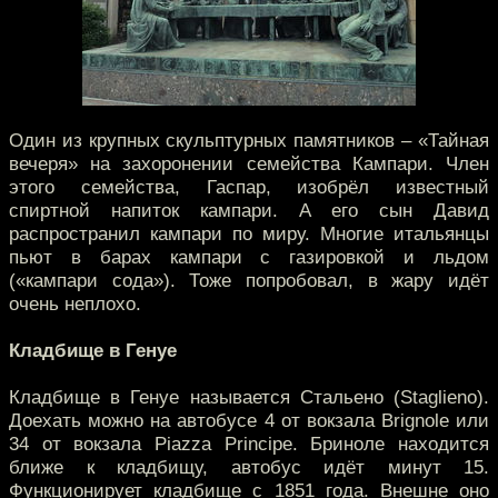
Один из крупных скульптурных памятников – «Тайная
вечеря» на захоронении семейства Кампари. Член
этого семейства, Гаспар, изобрёл известный
спиртной напиток кампари. А его сын Давид
распространил кампари по миру. Многие итальянцы
пьют в барах кампари с газировкой и льдом
(«кампари сода»). Тоже попробовал, в жару идёт
очень неплохо.
Кладбище в Генуе
Кладбище в Генуе называется Стальено (Staglieno).
Доехать можно на автобусе 4 от вокзала Brignole или
34 от вокзала Piazza Principe. Бриноле находится
ближе к кладбищу, автобус идёт минут 15.
Функционирует кладбище с 1851 года. Внешне оно