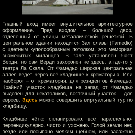
Главный вход имеет внушительное архитектурное
оформление. Пред входом – большой двор,
отделённый от улицы металлической решёткой. В
центральном здании находится Зал славы (Famedio)
с цветным куполообразным потолком, это мемориал
знаменитых миланцев. В зале установлен бюст
Верди, но сам Верди захоронен не здесь, а где-то у
театра Ла Скала. От Фамедьо широкая центральная
аллея ведёт через всё кладбище к крематорию. Или
наоборот – от крематория, для резидентов Фамедьо.
Крайний участок кладбища на запад от Фамедьо
выделен для некатоликов, восточный участок – для
евреев.
Здесь
можно совершить виртуальный тур по
кладбищу.
Кладбище чётко спланировано, всё параллельно-
перпендикулярно, чисто и ухожено. Голой земли нет,
везде или посыпано мелким щебнем, или засажено