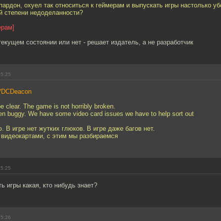
пардон, охуел так относиться к геймерам и выпускать игры настолько уб
й степени недоделанности?
ерам]
текущем состоянии или нет - решает издатель, а не разработчик
15:25
#!/DCDeacon
clear. The game is not horribly broken.
en buggy. We have some video card issues we have to help sort out
В игре нет жутких глюков. В игре даже багов нет.
 видеокартами, с этим мы разбираемся
15:25
 игры какая, кто нибудь знает?
15:26