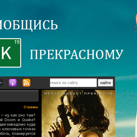
Стримы
 — ну, как оно там?
ей Doom и Quake?
щие неведомо куда
 в ключевых точках
бось, планируется