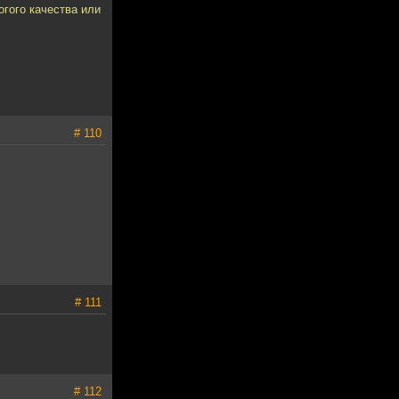
огого качества или
# 110
# 111
# 112