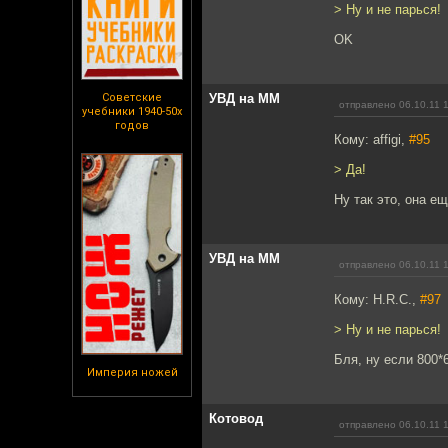
> Ну и не парься!
OK
Советские
УВД на ММ
отправлено 06.10.11 
учебники 1940-50х
годов
Кому: affigi,
#95
> Да!
Ну так это, она е
УВД на ММ
отправлено 06.10.11 
Кому: H.R.C.,
#97
> Ну и не парься!
Бля, ну если 800*6
Империя ножей
Котовод
отправлено 06.10.11 