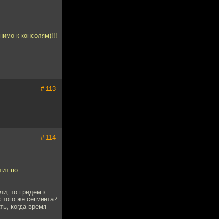
нимо к консолям)!!!
# 113
# 114
тит по
ли, то придем к
з того же сегмента?
ть, когда время