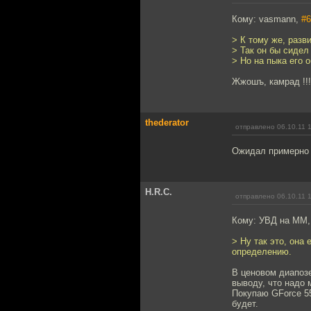
Кому: vasmann,
#6
> К тому же, разв
> Так он бы сидел
> Но на пыка его 
Жжошъ, камрад !!!
thederator
отправлено 06.10.11 
Ожидал примерно 
H.R.C.
отправлено 06.10.11 
Кому: УВД на ММ
> Ну так это, она
определению.
В ценовом диапозе
выводу, что надо 
Покупаю GForce 55
будет.