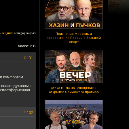
ь
лендинг
в megagroup.ru
Признание Меркель и
возвращение России в большой
спорт
всего: 619
# 101
они комфортом
ь высокодуховные
Атака БПЛА на Геленджик и
оссплатформенная
открытие Ормузского пролива
# 102