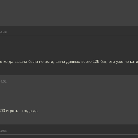
14:49
щё когда вышла была не ахти, шина данных всего 128 бит, это уже не кат
14:51
00 играть , тогда да.
14:54