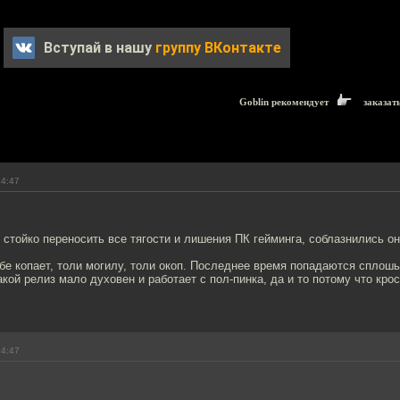
Вступай в нашу
группу ВКонтакте
Goblin рекомендует
заказат
14:47
 стойко переносить все тягости и лишения ПК гейминга, соблазнились 
бе копает, толи могилу, толи окоп. Последнее время попадаются сплош
акой релиз мало духовен и работает с пол-пинка, да и то потому что кр
14:47