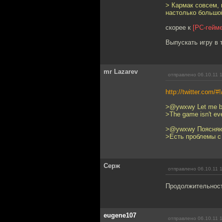
> Кармак совсем, 
настолько большо
скорее к
[PC-гейм
Выпускать игру в 
mr Lazarev
отправлено 06.10.11 
http://twitter.com/
>@ywxwy Let me be 
>The game isn't ev
>@ywxwy Поясняю. 
>Есть проблемы с
Серж
отправлено 06.10.11 
Продолжительность
eugene107
отправлено 06.10.11 