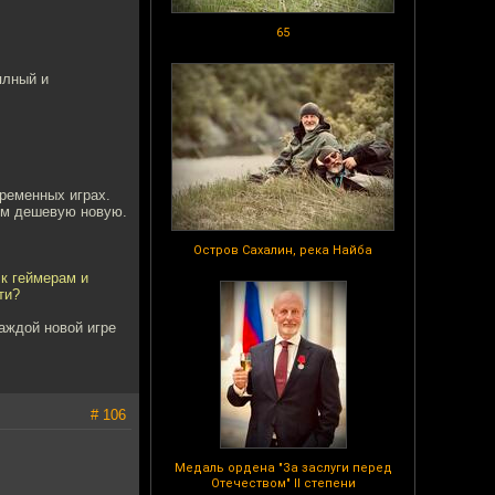
65
плный и
временных играх.
ем дешевую новую.
Остров Сахалин, река Найба
 к геймерам и
ти?
аждой новой игре
# 106
Медаль ордена "За заслуги перед
Отечеством" II степени