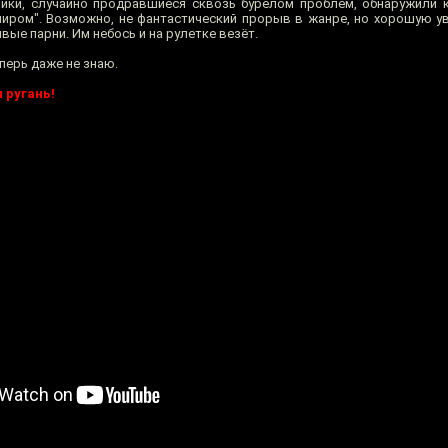
чики, случайно продравшиеся сквозь бурелом проблем, обнаружили 
иром". Возможно, не фантастический прорыв в жанре, но хорошую ув
ивые парни. Им небось и на рулетке везёт.
перь даже не знаю.
 ругань!