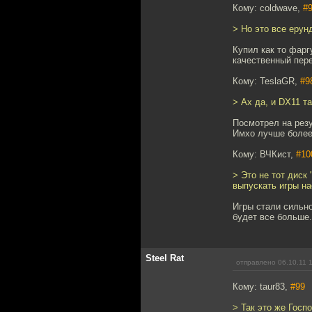
Кому: coldwave,
#
> Но это все ерунд
Купил как то фарг
качественный пер
Кому: TeslaGR,
#9
> Ах да, и DX11 т
Посмотрел на резу
Имхо лучше более
Кому: ВЧКист,
#10
> Это не тот диск
выпускать игры на
Игры стали сильно
будет все больше.
Steel Rat
отправлено 06.10.11 
Кому: taur83,
#99
> Так это же Гос