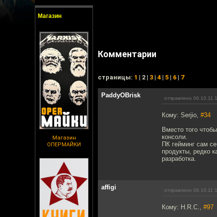
Магазин
Комментарии
cтраницы:
1
| 2 |
3
|
4
|
5
|
6
|
7
PaddyOBrisk
отправлено 06.10.11 
Кому: Serjio,
#34
Вместо того чтобы
консоли.
Магазин
ПК гейминг сам се
ОПЕРМАЙКИ
продукты, редко к
разработка.
affigi
отправлено 06.10.11 
Кому: H.R.C.,
#97