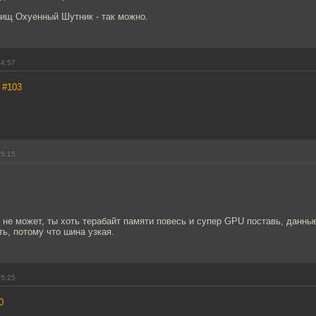
рищ Охуенный Шутник - так можно.
14:57
,
#103
15:15
 не может, ты хоть терабайт памяти повесь и супер GPU поставь, данные
ь, потому что шина узкая.
15:25
0