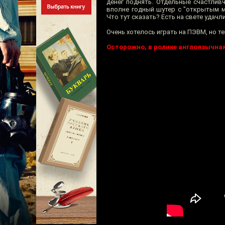
денег поднять. Отдельные счастлив
вполне годный шутер с "открытым м
Что тут сказать? Есть на свете удачл
Очень хотелось играть на ПЭВМ, но те
Осторожно, в ролике англоязычная