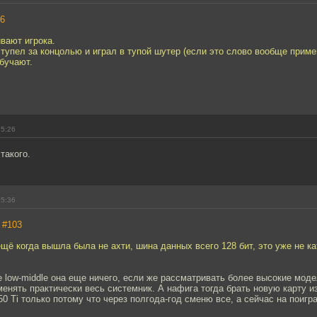
6
ивают игрока.
 тупел за концолью и играл в тупой шутер (если это слово вообще приме
обучают.
15:26
такого.
15:36
,
#103
 ещё когда вышла была не ахти, шина данных всего 128 бит, это уже не ка
 low-middle она еще ничего, если же рассматривать более высокие моде
менять практически весь системник. А нафига тогда брать новую карту и
0 Ti только потому что через полгода-год сменю все, а сейчас на поигра