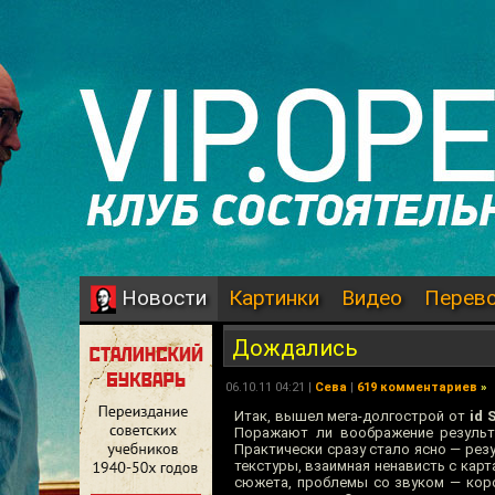
Картинки
Видео
Перев
Новости
Дождались
06.10.11 04:21 |
Сева
|
619 комментариев
»
Итак, вышел мега-долгострой от
id 
Поражают ли воображение результ
Практически сразу стало ясно — рез
текстуры, взаимная ненависть с карт
сюжета, проблемы со звуком — короч