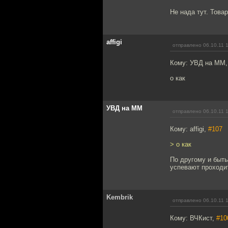
Не нада тут. Това
affigi
отправлено 06.10.11 
Кому: УВД на ММ
о как
УВД на ММ
отправлено 06.10.11 
Кому: affigi,
#107
> о как
По другому и быть
успевают проходит
Kembrik
отправлено 06.10.11 
Кому: ВЧКист,
#10