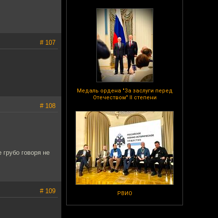
# 107
Медаль ордена "За заслуги перед
Отечеством" II степени
# 108
 грубо говоря не
# 109
РВИО