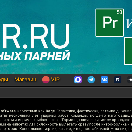
оды
Магазин
VIP
Software
, известный как
Rage
. Галактика, фактически, затаила дыхание
аты нескольких лет ударных работ команды, когда-то изготовивш
ультаты и впрямь сшибают с ног. Тормоза, глючные и вовсе пропадаю
ами на чипсетах ATI, склонность вылетать сразу после интро-ролика и
е, мрак. Консольные версии, как водится, постабильней — на них, не