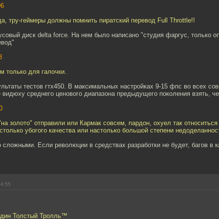
96
а, тру-геймеры должны помнить пиратский перевод Full Throttle!!
усовый диск delta force. На нем было написано "студия фаргус, только о
евод"
8
ам только для галочки.
льтаты тестов гтх450. В максимальных настройках 9-15 фпс во всех со
 видюху среднего ценового диапазона предыдущего поколения взять, ч
0
 "на золото" отправили или Кармак совсем, пардон, охуел так относиться
столько убогого качества или настолько большой степени недоделаннос
 сложными. Если революции в средствах разработки не будет, багов в к
14:55
подин Толстый Тролль™