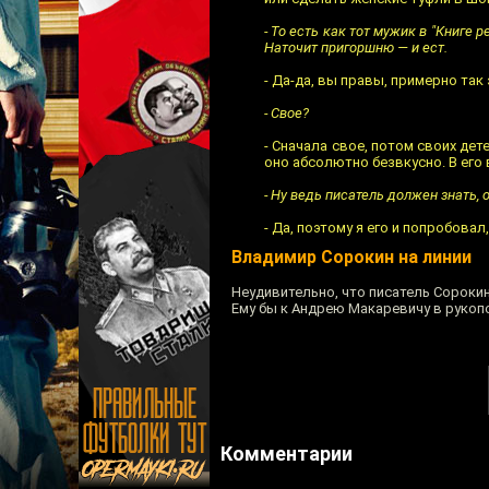
- То есть как тот мужик в "Книге
Наточит пригоршню — и ест.
- Да-да, вы правы, примерно так 
- Свое?
- Сначала свое, потом своих дет
оно абсолютно безвкусно. В его 
- Ну ведь писатель должен знать, о
- Да, поэтому я его и попробовал
Владимир Сорокин на линии
Неудивительно, что писатель Сороки
Ему бы к Андрею Макаревичу в рукоп
Комментарии