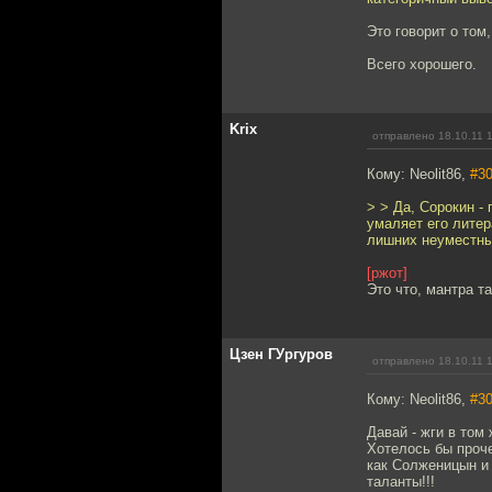
Это говорит о том
Всего хорошего.
Krix
отправлено 18.10.11 
Кому: Neolit86,
#3
> > Да, Сорокин -
умаляет его литер
лишних неуместны
[ржот]
Это что, мантра та
Цзен ГУргуров
отправлено 18.10.11 
Кому: Neolit86,
#3
Давай - жги в том 
Хотелось бы проче
как Солженицын и 
таланты!!!