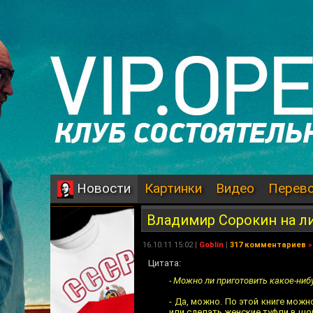
Картинки
Видео
Перев
Новости
Владимир Сорокин на л
16.10.11 15:02 |
Goblin
|
317 комментариев
»
Цитата:
- Можно ли приготовить какое-ниб
- Да, можно. По этой книге мож
или сделать женские туфли в шок