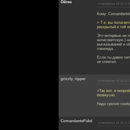
Ойген
отправлено 18.10.11 
Кому: Comandante
> Т.е. вы полагае
раскрытый в той ж
Это интервью не п
антисоветскую ) н
высказываний и об
говноеда.
Если ты давно чит
не ответил.
grizzly_ripper
отправлено 18.10.11 
>Так вот, я попро
безвкусно.
Надо срочно сооб
ComandanteFidel
отправлено 18.10.11 