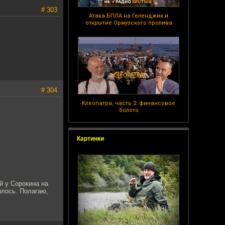
# 303
Атака БПЛА на Геленджик и
открытие Ормузского пролива
# 304
Клеопатра, часть 2: финансовое
болото
Картинки
й у Сорокина на
илось. Полагаю,