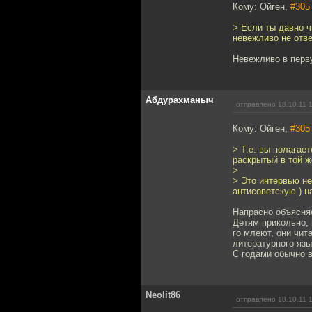
Кому: Ойген,
#305
> Если ты давно ч
невежливо не отве
Невежливо в перв
Абдурахманыч
отправлено 18.10.11 
Кому: Ойген,
#305
> Т.е. вы полагае
раскрытый в той ж
>
> Это интервью не
антисоветскую ) н
Напрасно объясня
Детям прикольно, 
го млеют, они чит
литературного язы
С годами обычно в
Neolit86
отправлено 18.10.11 