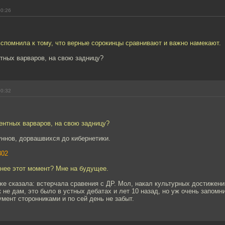
00:26
спомнила к тому, что верные сорокинцы сравнивают и важно намекают.
тных варваров, на свою задницу?
00:32
ентных варваров, на свою задницу?
ннов, дорвашвихся до кибернетики.
302
нее этот момент? Мне на будущее.
же сказала: встерчала сравения с ДР. Мол, накал культурных достижени
 не дам, это было в устных дебатах и лет 10 назад, но уж очень запомн
мент сторонниками и по сей день не забыт.