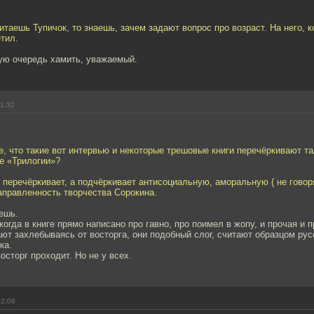
итаешь Тупичок, то знаешь, зачем задают вопрос про возраст. На него, к
тил.
ую очередь хамить, уважаемый.
11:32
те, что такие вот интервью и некоторые трешовые книги перечёркивают та
е «Трилогии»?
 перечёркивает, а подчёркивает антисоциальную, аморальную ( не говор
аправленность творчества Сорокина.
ешь.
когда в книге прямо написано про гавно, про поимел в жопу, и прочая и п
ают захлебываясь от восторга, они подобный слог, считают образцом рус
ка.
осторг проходит. Но не у всех.
12:06