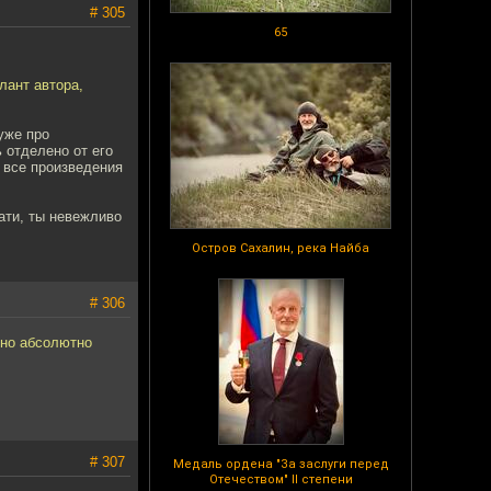
# 305
65
лант автора,
уже про
 отделено от его
 все произведения
тати, ты невежливо
Остров Сахалин, река Найба
# 306
оно абсолютно
# 307
Медаль ордена "За заслуги перед
Отечеством" II степени