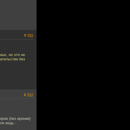
# 311
ных, но это не
ательстве без
# 312
ров (без иронии)
ое ведь -