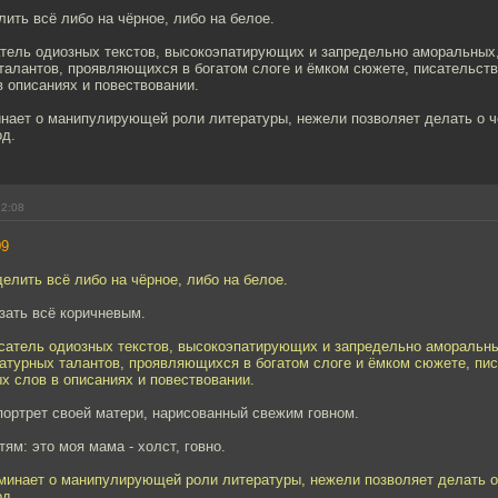
лить всё либо на чёрное, либо на белое.
атель одиозных текстов, высокоэпатирующих и запредельно аморальных,
талантов, проявляющихся в богатом слоге и ёмком сюжете, писательст
 описаниях и повествовании.
инает о манипулирующей роли литературы, нежели позволяет делать о 
од.
12:08
09
делить всё либо на чёрное, либо на белое.
зать всё коричневым.
исатель одиозных текстов, высокоэпатирующих и запредельно аморальны
атурных талантов, проявляющихся в богатом слоге и ёмком сюжете, пис
х слов в описаниях и повествовании.
портрет своей матери, нарисованный свежим говном.
тям: это моя мама - холст, говно.
оминает о манипулирующей роли литературы, нежели позволяет делать о
од.