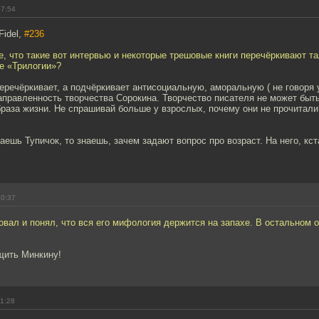
07:54
Fidel,
#236
те, что такие вот интервью и некоторые трешовые книги перечёркивают та
е «Трилогии»?
еречёркивает, а подчёркивает антисоциальную, аморальную ( не говоря 
аправленность творчества Сорокина. Творчество писателя не может быть
раза жизни. Не спрашивай больше у взрослых, почему они не прочитали
аешь Тупичок, то знаешь, зачем задают вопрос про возраст. На него, кс
10:37
бовал и понял, что вся его мифология держится на запахе. В остальном 
щить Минкину!
11:28