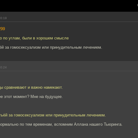
00:19
299
хо по углам, были в хорошем смысле
ьёй за гомосексуализм или принудительным лечением.
00:24
цы сравнивают и важно намекают.
е этот момент? Мне на будущее.
атьёй за гомосексуализм или принудительным лечением.
нормально по тем временам, вспомним Аллана нашего Тьюринга.