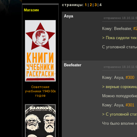
cтраницы:
1
|
2
|
3
| 4
Магазин
Asya
отправлено 18.10.11 
Кому: Beefeater,
#
> Пока сидели ти
С уголовной стат
Beefeater
отправлено 18.10.11 
Кому: Asya,
#300
> верные сорокин
Советские
учебники 1940-50х
годов
Можно поподробне
Кому: Asya,
#301
> С уголовной ст
Что было вполне 