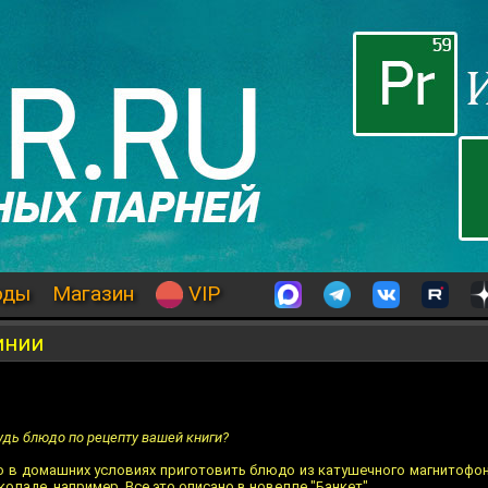
оды
Магазин
VIP
инии
удь блюдо по рецепту вашей книги?
но в домашних условиях приготовить блюдо из катушечного магнитофо
оладе, например. Все это описано в новелле "Банкет".