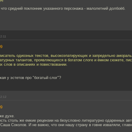
, что средний поклонник указанного персонажа - малолетний долбоёб.
12:11
09
 писатель одиозных текстов, высокоэпатирующих и запредельно амораль
атурных талантов, проявляющихся в богатом слоге и ёмком сюжете, пис
х слов в описаниях и повествовании.
кая у эстетов про "богатый слог"?
12:12
09
же духе.
сть столь же емкие рецензии на безусловно литературно одаренных авто
Саша Соколов. И не важно, что они нашу страну в говне изваляли, главн