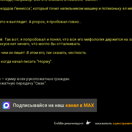
 рекордов Гиннесса", который точил напильником машину и потихоньку ел 
это и выглядит. A propos, я пробовал говно...
ей. Так вот, я попробовал и понял, что вся его мифология держится на з
вкусе нет ничего, что могло бы отталкивать.
 чем он пишет. В этом его, так сказать, честность.
, когда начал писать "Норму".
н — кумир всех рукопожатных граждан.
ожатную передачу "Смак".
Подписывайся на наш
канал в MAX
Goblin рекомендует
заказывать
одностранич