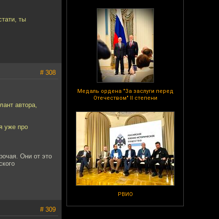
стати, ты
# 308
Медаль ордена "За заслуги перед
Отечеством" II степени
лант автора,
я уже про
рочая. Они от это
ского
РВИО
# 309