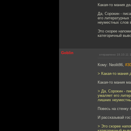
Какая-то мания де
Да, Сорокин - пис
его литературных 
неуместных слов в
Это скорее напом
категоричный выв
Goblin
отправлено 18.10.11 
Кому: Neolit86,
#3
> Какая-то мания 
Какая-то мания ма
> Да, Сорокин - п
умаляет его литер
лишних неуместны
Повесь на стенку 
И рассказывай гос
> Это скорее нап
категоричный выв