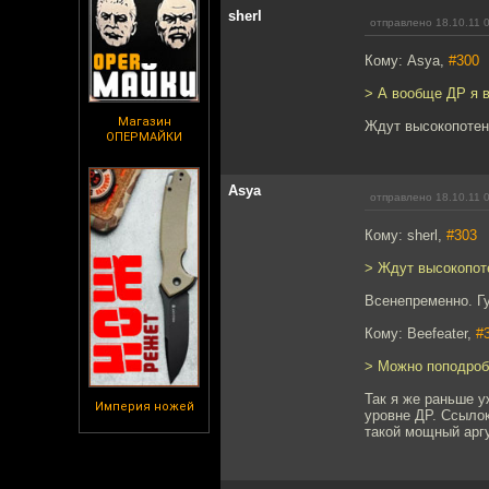
sherl
отправлено 18.10.11 
Кому: Asya,
#300
> А вообще ДР я в
Магазин
Ждут высокопотен
ОПЕРМАЙКИ
Asya
отправлено 18.10.11 
Кому: sherl,
#303
> Ждут высокопот
Всенепременно. Гу
Кому: Beefeater,
#
> Можно поподроб
Так я же раньше у
Империя ножей
уровне ДР. Ссылок
такой мощный аргу