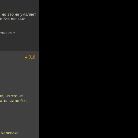
 но это не умаляет
ве без лишних
человеке
# 310
х, но это не
ательстве без
 человеке