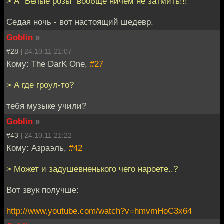
> А "Белые розы" вообще ничем не затмить!!!
Седая ночь - вот настоящий шедевр.
Goblin
»
#28 |
24.10.11 21:07
Кому: The DarK One,
#27
> А где гроул-то?
тебя музыке учили?
Goblin
»
#43 |
24.10.11 21:22
Кому: Азраэль,
#42
> Может и задушевненького чего нароете..?
Вот звук получше:
http://www.youtube.com/watch?v=hmvmHoC3x64