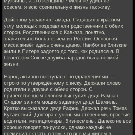
мужчины, а это женщины? Меня не удивляет
совсем, я всю сознательную жизнь так живу.
Действом управлял тамада. Сидящих в красном
углу молодых поздравляли родственники с обеих
сторон. Родственников с Кавказа, понятно,
значительно больше, чем из России. Основная
масса живёт здесь очень давно. Наиболее близкие
жили в Питере задолго до того, как родился я. В
Советском Союзе дружба народов была нормой
жизни.
Народ активно выступал с поздравлениями —
строго по утверждённому списку. Держали слово
родители и друзья с обеих сторон. С
приветственным словом выступил дядя Рамзан.
Следом за ним мощно задвинул дядя Шамиль.
Кратко высказался дядя Рафик. Держал речь Томаз
Кутаисский. Доктора с учёными степенями, простые
водители, милиционеры, бизнесмены. Далеко не все
хорошо говорят по-русски, однако каждый не
преминул сказать о том, что все мы живём в