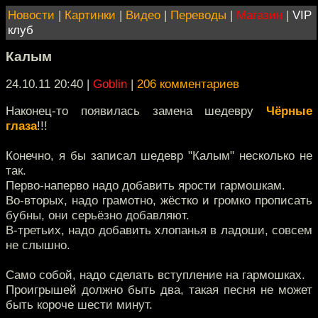
Новости
|
Картинки
|
Видео
|
Переводы
|
Магазин
|
VIP
клуб
Калым
24.10.11 20:40
|
Goblin
|
206 комментариев
Наконец-то появилась замена шедевру
Чёрные
глаза
!!!
Конечно, я бы записал шедевр "Калым" несколько не
так.
Перво-наперво надо добавить ярости гармошкам.
Во-вторых, надо грамотно, жёстко и громко прописать
бубны, они серьёзно добавляют.
В-третьих, надо добавить хлопанья в ладоши, совсем
не слышно.
Само собой, надо сделать вступление на гармошках.
Проигрышей должно быть два, такая песня не может
быть короче шести минут.