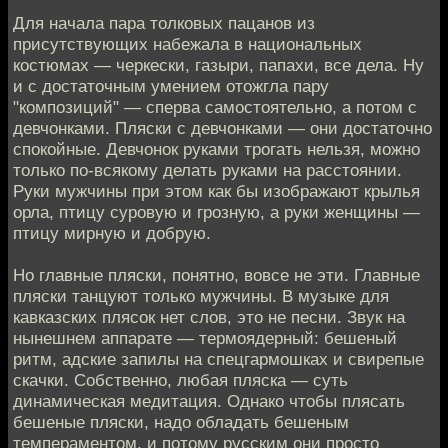
Для начала пара толковых пацанов из
присутствующих набежала в национальных
костюмах — черкески, газыри, папахи, все дела. Ну
и с достаточным умением отожгла пару
"композиций" — сперва самостоятельно, а потом с
девчонками. Пляски с девчонками — они достаточно
спокойные. Девчонок руками трогать нельзя, можно
только по-всякому делать руками на расстоянии.
Руки мужчины при этом как бы изображают крылья
орла, птицу суровую и грозную, а руки женщины —
птицу мирную и добрую.
Но главные пляски, понятно, вовсе не эти. Главные
пляски танцуют только мужчины. В музыке для
кавказских плясок нет слов, это не песни. Звук на
нынешнем аппарате — термоядерный: бешеный
ритм, адские запилы на спецгармошках и свирепые
скачки. Собственно, любая пляска — суть
динамическая медитация. Однако чтобы плясать
бешеные пляски, надо обладать бешеным
темпераментом, и потому русским они просто