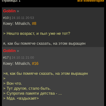
cтраницы: 1
все комментарии
Goblin
»
#10 |
24.10.11 20:53
Кому: Mihalich,
#8
> Нешто возраст, и пыл уже не тот?
я, как бы помягче сказать, на этом выращен
Goblin
»
#17 |
24.10.11 21:00
Кому: Mihalich,
#16
>я, как бы помягче сказать, на этом выращен
>
> Вон что.
> Тут другое, стало быть.
> Супротив памяти детства - ...
> Мда. <вздыхает>