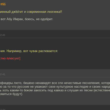
,
#96
менный джЫгит и современная лезгинка!!
 вот Абу Имран, боюсь, не одобрит.
22:41
ия. Например, вот чувак распевается:
стно плюсует]
22:41
 офицеры люто, бешено ненавидят все эти нечестивые песнопения, кото
о за то что русские не уважают свое культурное наследие и своих наро
ь хоть каким-то боком закосить под кавказ и слушая их песни (естествен
умиться будут).
22:44