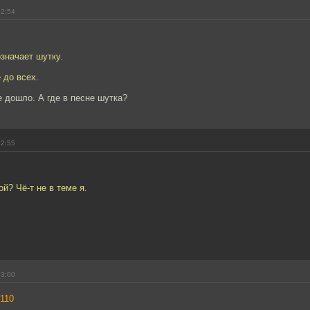
22:54
означает шутку.
 до всех.
е дошло. А где в песне шутка?
22:55
ой? Чё-т не в теме я.
!
23:00
110