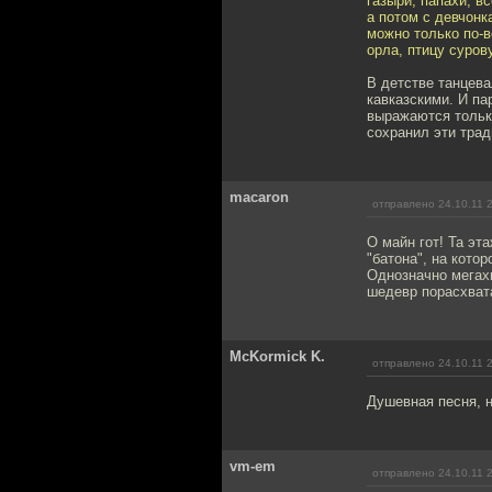
газыри, папахи, в
а потом с девчонк
можно только по-в
орла, птицу суров
В детстве танцева
кавказскими. И па
выражаются только
сохранил эти трад
macaron
отправлено 24.10.11 
О майн гот! Та эт
"батона", на кото
Однозначно мегахи
шедевр порасхват
McKormick K.
отправлено 24.10.11 
Душевная песня, н
vm-em
отправлено 24.10.11 