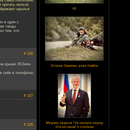
ва самостоятельно,
 трогать нельзя,
зображают крылья
65
ин в один с
кие танцы
он тем, кто
# 106
на крыше УАЗика-
Остров Сахалин, река Найба
ив себе в телефоны
# 107
Медаль ордена "За заслуги перед
# 108
Отечеством" II степени