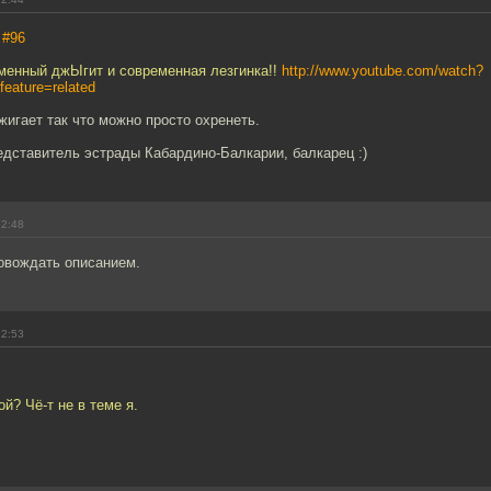
,
#96
еменный джЫгит и современная лезгинка!!
http://www.youtube.com/watch?
ature=related
игает так что можно просто охренеть.
едставитель эстрады Кабардино-Балкарии, балкарец :)
22:48
овождать описанием.
22:53
ой? Чё-т не в теме я.