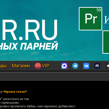
оды
Магазин
VIP
ру
Чёрные глаза
!!!
" несколько не так.
и гармошкам.
громко прописать бубны, они серьёзно добавляют.