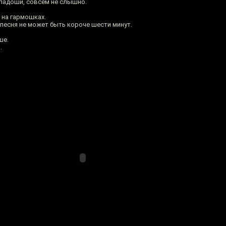
 ладоши, совсем не слышно.
 на гармошках.
песня не может быть короче шести минут.
ше.
.