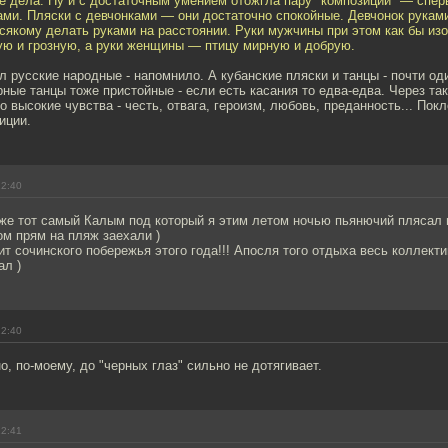
се дела. Ну и с достаточным умением отожгла пару "композиций" — спер
ами. Пляски с девчонками — они достаточно спокойные. Девчонок руками
сякому делать руками на расстоянии. Руки мужчины при этом как бы и
ую и грозную, а руки женщины — птицу мирную и добрую.
л русские народные - напомнило. А кубанские пляски и танцы - почти од
рные танцы тоже пристойные - если есть касания то едва-едва. Через та
 высокие чувства - честь, отвага, героизм, любовь, преданность... Покл
иции.
22:40
аже тот самый Калым под который я этим летом ночью пьянючий плясал 
ром прям на пляж заехали )
т сочинского побережья этого года!!! Апосля того отдыха весь коллект
ал )
22:40
о, по-моему, до "черных глаз" сильно не дотягивает.
22:41