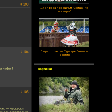
# 103
Дядя Вова про фильм "Свидание
вслепую"
О предстоящем Турнире Святого
# 104
Георгия
а нафиг!
Картинки
# 105
мах — черкески,