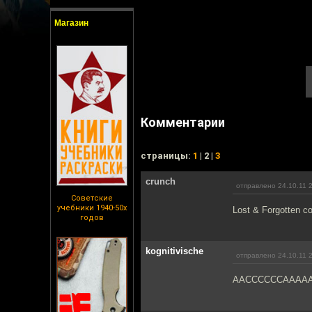
Магазин
Комментарии
cтраницы:
1
| 2 |
3
crunch
отправлено 24.10.11 
Советские
учебники 1940-50х
Lost & Forgotten co
годов
kognitivische
отправлено 24.10.11 
ААССССССААААА