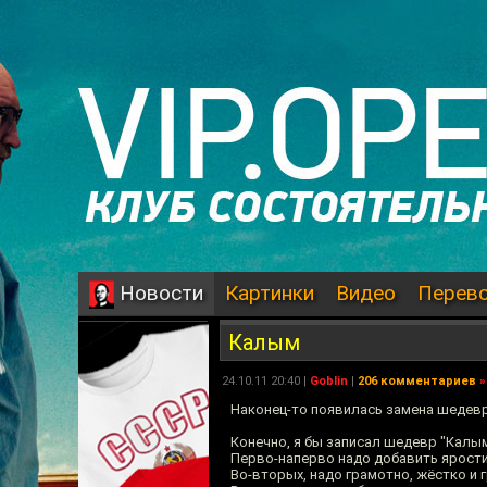
Картинки
Видео
Перев
Новости
Калым
24.10.11 20:40 |
Goblin
|
206 комментариев
»
Наконец-то появилась замена шедев
Конечно, я бы записал шедевр "Калым
Перво-наперво надо добавить ярост
Во-вторых, надо грамотно, жёстко и 