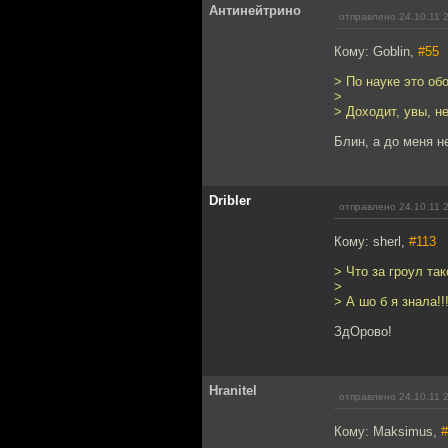
Антинейтрино
отправлено 24.10.11 
Кому: Goblin,
#55
> По науке это об
>
> Доходит, увы, не
Блин, а до меня н
Dribler
отправлено 24.10.11 
Кому: sherl,
#113
> Что за гроул так
>
> А шо б я знала!!
ЗдОрово!
Hranitel
отправлено 24.10.11 
Кому: Maksimus,
#