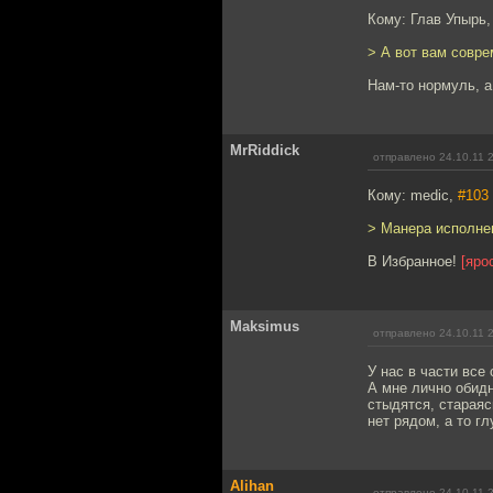
Кому: Глав Упырь
> А вот вам совре
Нам-то нормуль, а
MrRiddick
отправлено 24.10.11 
Кому: medic,
#103
> Манера исполнен
В Избранное!
[яро
Maksimus
отправлено 24.10.11 
У нас в части все
А мне лично обидн
стыдятся, стараяс
нет рядом, а то гл
Alihan
отправлено 24.10.11 