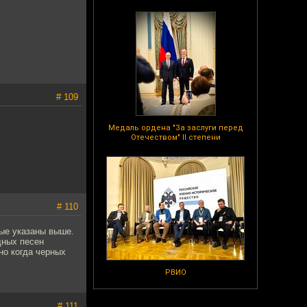
# 109
Медаль ордена "За заслуги перед
Отечеством" II степени
# 110
рые указаны выше.
дных песен
но когда черных
РВИО
# 111