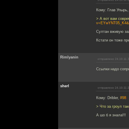
Кому: Глав Упырь
> А вот вам совр
v=EYwYNT05_K4&fe
Султан вживую заж
Кстати он тоже пр
Rimlyanin
отправлено 24.10.11 
Ссылки надо сопр
sherl
отправлено 24.10.11 
Кому: Dribler,
#98
> Что за гроул так
А шо б я знала!!!