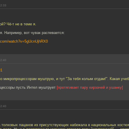
22:33
ой? Чё-т не в теме я.
. Например, вот чувак распевается:
e.com/watch?v=5gUcnUjhRX0
22:40
91
по микропроцессорам муштрую, и тут "За тебя колым отдам!". Какая учеб
оцессоры пусть Интел муштрует
[протягивает пару кирзачей и ушанку]
22:40
а толковых пацанов из присутствующих набежала в национальных костю