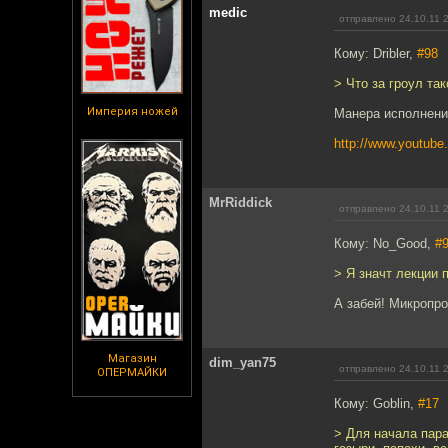
medic
отправлено 24.10.11 
Кому: Dribler,
#98
> Что за гроул так
Империя ножей
Манера исполнения
http://www.youtub
MrRiddick
отправлено 24.10.11 
Кому: No_Good,
#
> Я значт лекции 
А забей! Микропр
Магазин
dim_yan75
отправлено 24.10.11 
ОПЕРМАЙКИ
Кому: Goblin,
#17
> Для начала пар