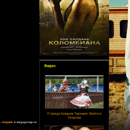
Видео
О предстоящем Турнире Святого
Георгия
ь
лендинг
в megagroup.ru