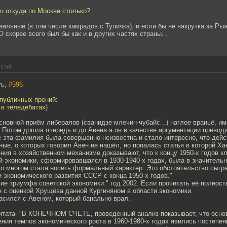
то откуда по Москве столько?
реальные (в том числе камрадов с Тупичка), и если бы не накрутка за Ры
 скорее всего был бы как и в других частях страны. .
21:53
ть,
#596
публичных прений:
 в теледебатах)
сновной приём либералов (сванидзе-млечин-чубайс...) наглое враньё, им
 Потом дошла очередь и до Авена а он в качестве аргументации привод
 эта фамилия была совершенно неизвестна и стало интересно, что дей
нные, о которых говорил Авен не нашёл, но попалась статья в которой Ха
ния в хозяйственном механизме доказывают, что к концу 1950-х годов к
 экономики, сформировавшаяся в 1930-1940-х годах, была в значительн
во многом стала носить формальный характер. Это обстоятельство сыг
 экономического развития СССР с конца 1950-х годов."
ие триумфа советской экономики." год 2002. Если прочитать её полност
н с оценкой Хрущёва данной Кургиняном в области экономики.
асился с Авеном, который банально врал.
итата- "В КОНЕЧНОМ СЧЕТЕ, проведенный анализ показывает, что осно
ния темпов экономического роста в 1960-1980-х годах явились постепе