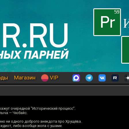
оды
Магазин
VIP
 покажут очередной "Исторический процесс".
лыча — Чюбайс.
мню ни одного доброго анекдота про Хрущёва.
 идиот, либо вообще жопа с ушами.