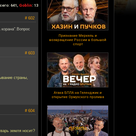
сего: 641,
Goblin
: 13
# 602
а корана".Вопрос
Признание Меркель и
возвращение России в большой
спорт
# 603
ывание страны,
Атака БПЛА на Геленджик и
открытие Ормузского пролива
# 604
тварь земля носит?