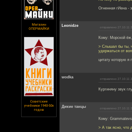
Огненная гИена - 
Магазин
Leonidze
отправлено 27.10.11 
ОПЕРМАЙКИ
Кому: Морской ёж
> Слышал бы ты, ч
удержаться от во
цитату которую я 
wodka
отправлено 27.10.11 
Кургиняну звук гл
Советские
учебники 1940-50х
Дикие танцы
отправлено 27.10.11 
годов
Кому: Grammatev
> А так ясно, что