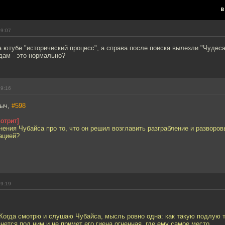
в
19:07
а ютубе "исторический процесс", а справа после поиска вылезли "Чудес
ам - это нормально?
19:16
ныч,
#598
отрит]
ения Чубайса про то, что он решил возглавить разграбление и разворов
ацией?
19:19
Когда смотрю и слушаю Чубайса, мысль ровно одна: как такую подлую 
нется под ним и не примет его гиена огненная, где ему самое место...