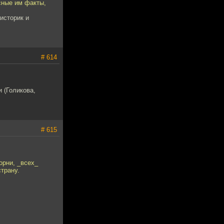
есные им факты,
историк и
# 614
 (Голикова,
# 615
орни, _всех_
трану.