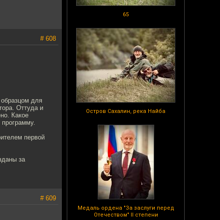
65
# 608
, образцом для
тора. Оттуда и
Остров Сахалин, река Найба
но. Какое
 программу.
оителем первой
зданы за
# 609
Медаль ордена "За заслуги перед
Отечеством" II степени