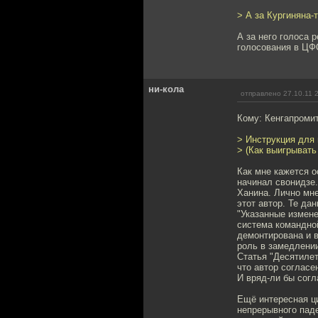
> А за Кургиняна-
А за него голоса 
голосования в ЦФО
ни-кола
отправлено 27.10.11 
Кому: Кенгапроми
> Инструкция для 
> (Как выигрывать
Как мне кажется о
начинал свонидзе.
Ханина. Лично мне
этот автор. Те да
"Указанные измене
система командной
демонтирована и 
роль в замедлении
Статья "Десятилет
что автор согласе
И вряд-ли бы согл
Ещё интересная ц
непрерывного паде