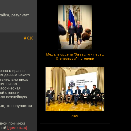
жайса, результат
# 610
Медаль ордена "За заслуги перед
Отечеством" II степени
енно с вранья
ил данные некого
ствительно писал
нин писал-
лассическая
ой степени
рало важнейшую
ью, то получается
РВИО
вной причиной
нный
[демонтаж]