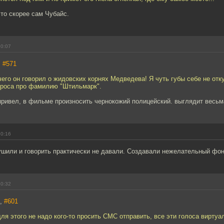
это скорее сам Чубайс.
20:07
,
#571
его он говорил о жидовских корнях Медведева! Я чуть губы себе не отк
проса про фамилию "Штильмарк".
привел, в фильме произносить чернокожий полицейский. выглядит весьм
20:16
ушили и говорить практически не давали. Создавали нежелательный фон
20:32
s,
#601
 для этого не надо кого-то просить СМС отправить, все эти голоса виртуа