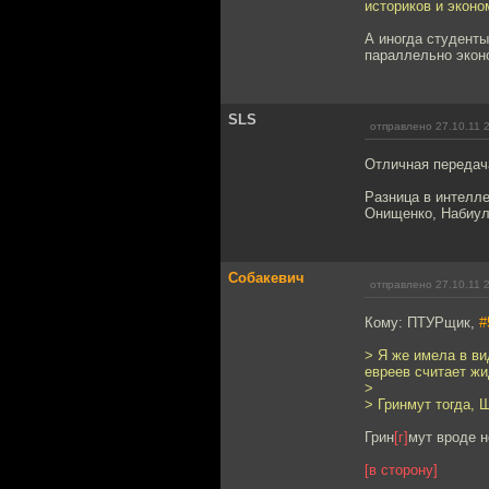
историков и эконо
А иногда студенты
параллельно экон
SLS
отправлено 27.10.11 
Отличная передач
Разница в интелле
Онищенко, Набиул
Собакевич
отправлено 27.10.11 
Кому: ПТУРщик,
#
> Я же имела в ви
евреев считает ж
>
> Гринмут тогда, 
Грин
[г]
мут вроде 
[в сторону]