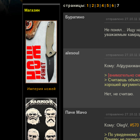
cтраницы:
1
|
2
|
3
|
4
|
5
|
6
| 7
Магазин
Буратино
отправлено 27.10.11 
Не понял... Ищу н
уважаемым камрад
alesoul
отправлено 27.10.11 
Кому: Абдурахма
>
[внимательно см
> Считаешь объясн
хорошей аргумент
Империя ножей
Нет, не считаю.
Паче Мачо
отправлено 27.10.11 
Кому: OlegV,
#570
> По увиденному. 
Почему не разверз