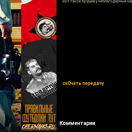
Вот такой Хрущёву неблагодарный н
ск0чать передачу
Комментарии