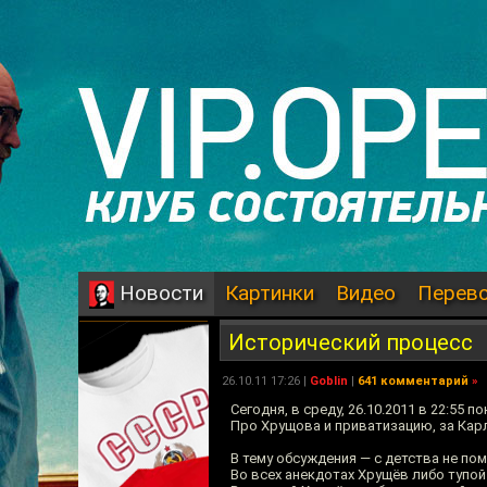
Картинки
Видео
Перев
Новости
Исторический процесс
26.10.11 17:26 |
Goblin
|
641 комментарий
»
Сегодня, в среду, 26.10.2011 в 22:55
Про Хрущова и приватизацию, за Кар
В тему обсуждения — с детства не по
Во всех анекдотах Хрущёв либо тупой