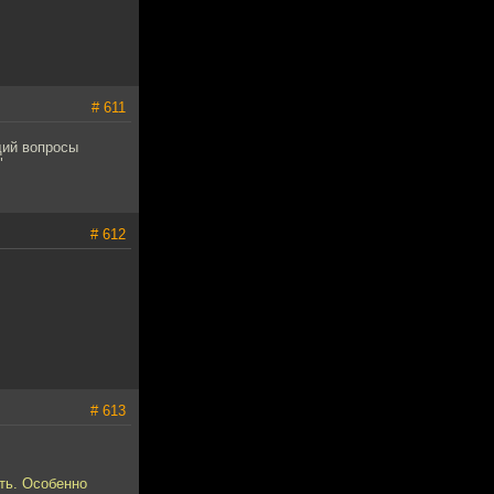
# 611
щий вопросы
"
# 612
# 613
ть. Особенно