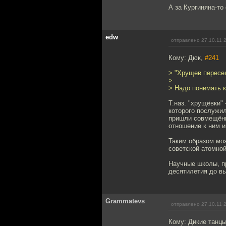
А за Кургиняна-то
edw
отправлено 27.10.11 
Кому: Дюк,
#241
> "Хрущев пересе
>
> Надо понимать к
Т.наз. "хрущёвки"
которого послужил
пришли совмещённ
отношение к ним и
Таким образом мо
советской атомной
Научные школы, п
десятилетия до вы
Grammatevs
отправлено 27.10.11 
Кому: Дикие танц