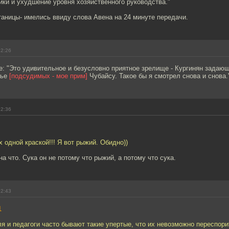
ки и ухудшение уровня хозяйственного руководства."
аницы- имелись ввиду слова Авена на 24 минуте передачи.
22:26
е: "Это удивительное и безусловно приятное зрелище - Кургинян задаю
мье
[подсудимых - мое прим]
Чубайсу. Такое бы я смотрел снова и снова.
22:36
 одной краской!!! Я вот рыжий. Обидно))
на что. Сука он не потому что рыжий, а потому что сука.
22:43
1
я и педагоги часто бывают такие упертые, что их невозможно переспори