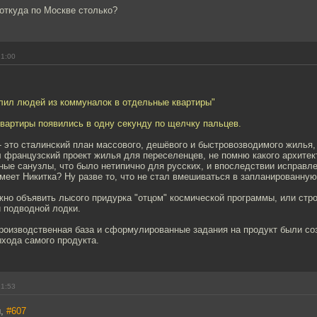
 откуда по Москве столько?
21:00
лил людей из коммуналок в отдельные квартиры"
вартиры появились в одну секунду по щелчку пальцев.
 - это сталинский план массового, дешёвого и быстровозводимого жилья
 французский проект жилья для переселенцев, не помню какого архитек
ые санузлы, что было нетипично для русских, и впоследствии исправле
меет Никитка? Ну разве то, что не стал вмешиваться в запланированную
жно объявить лысого придурка "отцом" космической программы, или стр
 подводной лодки.
роизводственная база и сформулированные задания на продукт были со
хода самого продукта.
21:53
ы,
#607