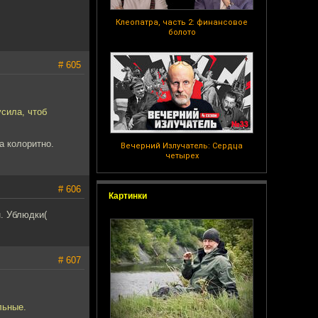
Клеопатра, часть 2: финансовое
болото
# 605
усила, чтоб
а колоритно.
Вечерний Излучатель: Сердца
четырех
# 606
Картинки
. Ублюдки(
# 607
льные.