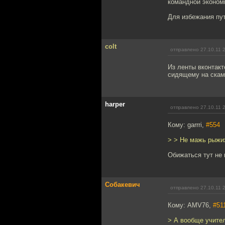
командной экономи
Для избежания пут
colt
отправлено 27.10.11 
Из ленты вконтакт
сидящему на ска
harper
отправлено 27.10.11 
Кому: garrri,
#554
> > Не мажь рыжих
Обижаться тут не 
Собакевич
отправлено 27.10.11 
Кому: AMV76,
#51
> А вообще учител