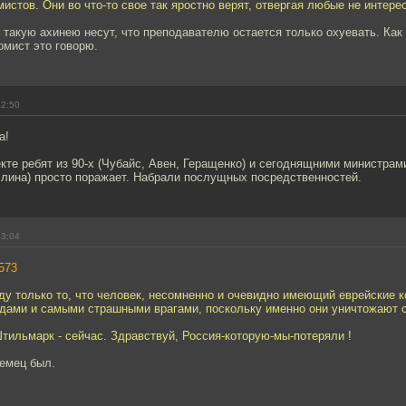
мистов. Они во что-то свое так яростно верят, отвергая любые не интер
 такую ахинею несут, что преподавателю остается только охуевать. Как 
омист это говорю.
22:50
а!
кте ребят из 90-х (Чубайс, Авен, Геращенко) и сегоднящними министрами
лина) просто поражает. Набрали послущных посредственностей.
23:04
573
ду только то, что человек, несомненно и очевидно имеющий еврейские к
идами и самыми страшными врагами, поскольку именно они уничтожают с
Штильмарк - сейчас. Здравствуй, Россия-которую-мы-потеряли !
немец был.