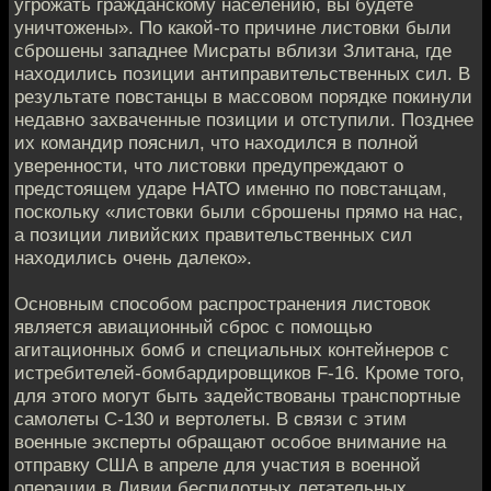
угрожать гражданскому населению, вы будете
уничтожены». По какой-то причине листовки были
сброшены западнее Мисраты вблизи Злитана, где
находились позиции антиправительственных сил. В
результате повстанцы в массовом порядке покинули
недавно захваченные позиции и отступили. Позднее
их командир пояснил, что находился в полной
уверенности, что листовки предупреждают о
предстоящем ударе НАТО именно по повстанцам,
поскольку «листовки были сброшены прямо на нас,
а позиции ливийских правительственных сил
находились очень далеко».
Основным способом распространения листовок
является авиационный сброс с помощью
агитационных бомб и специальных контейнеров с
истребителей-бомбардировщиков F-16. Кроме того,
для этого могут быть задействованы транспортные
самолеты С-130 и вертолеты. В связи с этим
военные эксперты обращают особое внимание на
отправку США в апреле для участия в военной
операции в Ливии беспилотных летательных