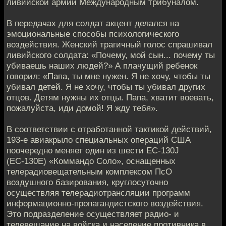
ливийской армии Международным трибуналом.
В передачах для солдат акцент делался на
эмоциональные способы психологического
воздействия. Женский трагичный голос спрашивал
ливийского солдата: «Почему, мой сын... почему ты
убиваешь наших людей?» А плачущий ребенок
говорил: «Папа, ты мне нужен. Я не хочу, чтобы ты
убивал детей. Я не хочу, чтобы ты убивал других
отцов. Детям нужны их отцы. Папа, хватит воевать,
пожалуйста, иди домой! Я жду тебя».
В соответствии с отработанной тактикой действий,
193-е авиакрыло специальных операций США
поочередно меняет один из шести ЕС-130J
(ЕС-130Е) «Коммандо Соло», оснащенных
телерадиовещательным комплексом ПсО
воздушного базирования, круглосуточно
осуществляя телерадиотрансляции программ
информационно-пропагандистского воздействия.
Это подразделение осуществляет радио- и
телевещание на войска и население противника в