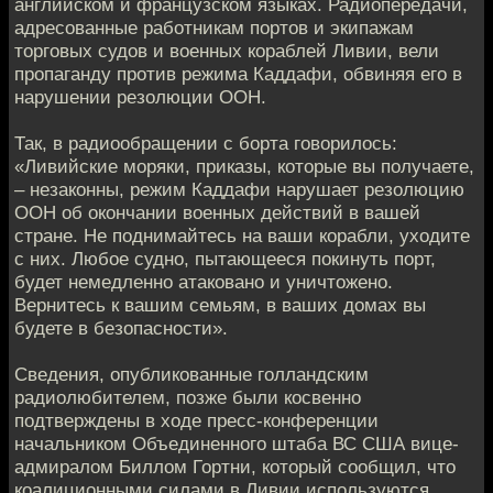
английском и французском языках. Радиопередачи,
адресованные работникам портов и экипажам
торговых судов и военных кораблей Ливии, вели
пропаганду против режима Каддафи, обвиняя его в
нарушении резолюции ООН.
Так, в радиообращении с борта говорилось:
«Ливийские моряки, приказы, которые вы получаете,
– незаконны, режим Каддафи нарушает резолюцию
ООН об окончании военных действий в вашей
стране. Не поднимайтесь на ваши корабли, уходите
с них. Любое судно, пытающееся покинуть порт,
будет немедленно атаковано и уничтожено.
Вернитесь к вашим семьям, в ваших домах вы
будете в безопасности».
Сведения, опубликованные голландским
радиолюбителем, позже были косвенно
подтверждены в ходе пресс-конференции
начальником Объединенного штаба ВС США вице-
адмиралом Биллом Гортни, который сообщил, что
коалиционными силами в Ливии используются