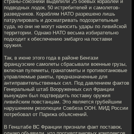
страны-союзники выделили 25 боевых кораблей и
подводных лодок, 50 истребителей и самолетов-
разведчиков. Кораблям НАТО разрешено лишь
патрулировать и досматривать подозрительные
суда, но они не могут наносить удары по ливийской
территории. Однако НАТО весьма избирательно
подходит к обеспечению эмбарго на поставки
оружия.
Так, в июне этого года в районе Бенгази
французские самолеты сбрасывали военные грузы,
включая пулеметы, гранатометы и противотанковые
управляемые ракеты, предназначенные для
антиправительственных сил. Под давлением фактов
Генеральный штаб Вооруженных сил Франции
вынужден был подтвердить поставку оружия
ливийским повстанцам. Это является грубейшим
нарушением резолюции Совбеза ООН. МИД России
потребовал от Парижа объяснений.
В Генштабе ВС Франции признали факт поставок,
однако объявили, что противотанковых комплексов