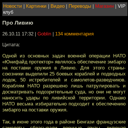
Новости
|
Картинки
|
Видео
|
Переводы
|
Магазин
|
VIP
клуб
Про Ливию
26.10.11 17:32
|
Goblin
|
134 комментария
Цитата:
Одной из основных задач военной операции НАТО
«Юнифайд протектор» являлось обеспечение эмбарго
на поставки оружия в Ливию. Для этого страны-
союзники выделили 25 боевых кораблей и подводных
лодок, 50 истребителей и самолетов-разведчиков.
Кораблям НАТО разрешено лишь патрулировать и
досматривать подозрительные суда, но они не могут
наносить удары по ливийской территории. Однако
НАТО весьма избирательно подходит к обеспечению
эмбарго на поставки оружия.
Так, в июне этого года в районе Бенгази французские
самолеты сбрасывали военные грузы, включая