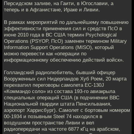
Персидском заливе, на Гаити, в Югославии, а
теперь и в Афганистане, Ираке и Ливии.
В рамках мероприятий по дальнейшему повышению
эффективности применения сил и средств ПсО в
июне 2010 года в ВС США термин Psychological
Operations (PSYOP, ПсО) заменен термином Military
Information Support Operations (MISO), который
можно перевести как «операции по
информационному обеспечению действий войск».
Голландский радиолюбитель, бывший офицер
Вооруженных сил Нидерландов Хуб Роем, 20 марта
перехватил переговоры самолета EC-130J
«Коммандо соло» из состава 193-го авиакрыла
специальных операций США (в подчинении ВВС
Национальной гвардии штата Пенсильвания,
аэропорт Харрисбург). Самолет с бортовым номером
00-1934 и позывным Steel 74 находился в
воздушном пространстве Ливии и вел
радиопередачи на частоте 6877 кГц на арабском,