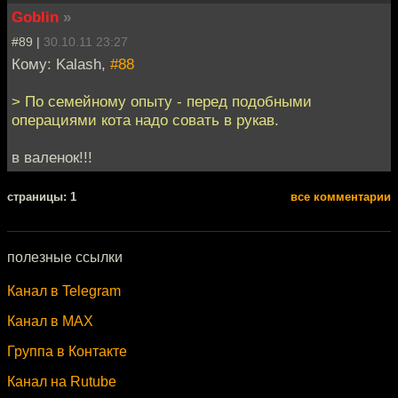
Goblin
»
#89 |
30.10.11 23:27
Кому: Kalash,
#88
> По семейному опыту - перед подобными
операциями кота надо совать в рукав.
в валенок!!!
cтраницы: 1
все комментарии
полезные ссылки
Канал в Telegram
Канал в MAX
Группа в Контакте
Канал на Rutube