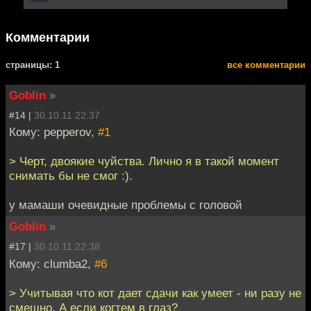
Комментарии
cтраницы: 1
все комментарии
Goblin
»
#14 |
30.10.11 22:37
Кому: pepperov,
#1
> Черт, двоякие чуйства. Лично я в такой момент
снимать бы не смог :).
у мамаши очевидные проблемы с головой
Goblin
»
#17 |
30.10.11 22:38
Кому: clumba2,
#6
> Учитывая что кот дает сдачи как умеет - ни разу не
смешно. А если когтем в глаз?