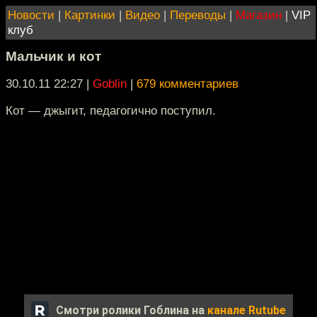
Новости
|
Картинки
|
Видео
|
Переводы
|
Магазин
|
VIP
клуб
Мальчик и кот
30.10.11 22:27
|
Goblin
|
679 комментариев
Кот — джыгит, педагогично поступил.
Смотри ролики Гоблина на
канале Rutube