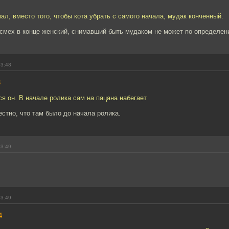
мал, вместо того, чтобы кота убрать с самого начала, мудак конченный.
 смех в конце женский, снимавший быть мудаком не может по определен
23:48
3
ся он. В начале ролика сам на пацана набегает
естно, что там было до начала ролика.
23:49
23:49
4