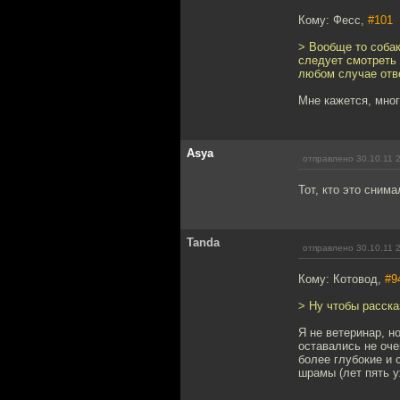
Кому: Фесс,
#101
> Вообще то собак
следует смотреть 
любом случае отве
Мне кажется, мно
Asya
отправлено 30.10.11 
Тот, кто это сним
Tanda
отправлено 30.10.11 
Кому: Котовод,
#9
> Ну чтобы расска
Я не ветеринар, но
оставались не оче
более глубокие и 
шрамы (лет пять у