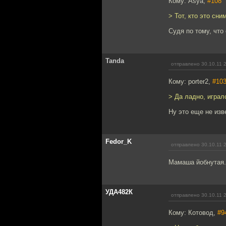
Кому: Asya,
#108
> Тот, кто это сни
Судя по тому, что
Tanda
отправлено 30.10.11 
Кому: porter2,
#10
> Да ладно, играл
Ну это еще не изв
Fedor_K
отправлено 30.10.11 
Мамаша йобнутая.
УДА482К
отправлено 30.10.11 
Кому: Котовод,
#9