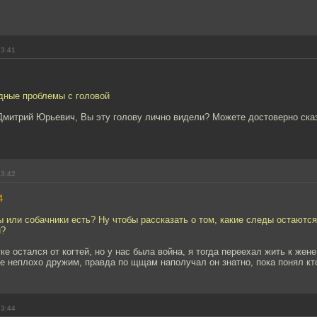
23:41
дные проблемы с головой
Дмитрий Юрьевич, Вы эту голову лично видели? Можете достоверно сказ
23:42
4
ы или собачники есть? Ну чтобы рассказать о том, какие следы остаются
и?
е остался от когтей, но у нас была война, я тогда переехал жить к жене
е неплохо дружим, правда по щщам наполучал он знатно, пока понял кт
23:44