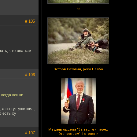
65
# 105
ать, что она там
Остров Сахалин, река Найба
# 106
 когда кошки
, а он тут уже жил,
о есть ху
Медаль ордена "За заслуги перед
# 107
Отечеством" II степени