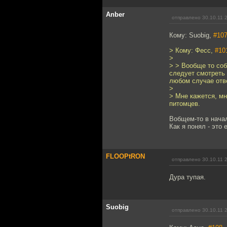
Anber
отправлено 30.10.11 
Кому: Suobig,
#10
> Кому: Фесс,
#10
>
> > Вообще то соб
следует смотреть 
любом случае отве
>
> Мне кажется, м
питомцев.
Вобщем-то в нача
Как я понял - это 
FLOOPtRON
отправлено 30.10.11 
Дура тупая.
Suobig
отправлено 30.10.11 