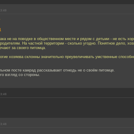
23:48
7
1
ака не на поводке в общественном месте и рядом с детьми - не есть хо
родителям. На частной территории - сколько угодно. Понятное дело, хоз
чают за своего питомца.
ногие хозяева склонны значительно преувеличивать умственные способн
льном посте камрад рассказывает отнюдь не о своём питомце.
его взгляд со стороны.
23:48
23:48