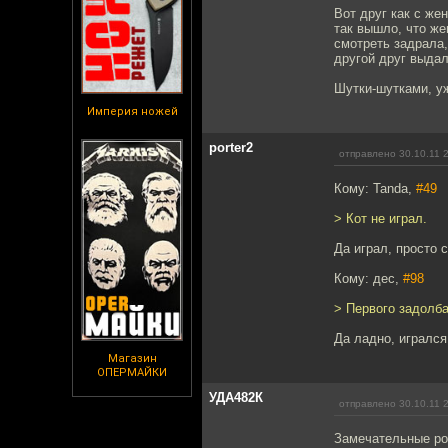
Вот друг как с же
так вышло, что же
смотреть задрала,
другой друг выдал
Шутки-шутками, у
Империя ножей
porter2
отправлено 30.10.11 
Кому: Tanda,
#49
> Кот не играл.
Да играл, просто 
Кому: дес,
#98
> Первого задолб
Да ладно, игрался
Магазин
ОПЕРМАЙКИ
УДА482К
отправлено 30.10.11 
Замечательные ро