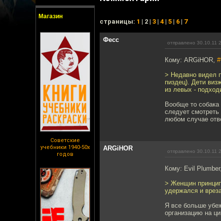
Магазин
cтраницы:
1
| 2 |
3
|
4
|
5
|
6
|
7
Фесс
отправлено 30.10.11 
Кому: ARGiHOR,
#
> Недавно видел п
пиздец). Дети виз
из левых - подход
Вообще то собака 
следует смотреть 
любом случае отве
Советские
учебники 1940-50х
ARGiHOR
отправлено 30.10.11 
годов
Кому: Evil Plumber
> Женщин принципи
удержался и врез
Я все больше убе
организацию на ци