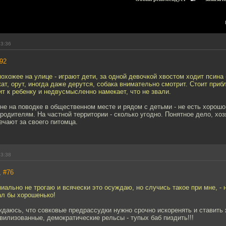
23:36
92
охожее на улице - играют дети, за одной девочкой хвостом ходит псина
жат, орут, иногда даже дерутся, собака внимательно смотрит. Стоит при
ит к ребенку и недвусмысленно намекает, что не звали.
не на поводке в общественном месте и рядом с детьми - не есть хорошо
родителям. На частной территории - сколько угодно. Понятное дело, хоз
чают за своего питомца.
23:38
,
#76
ально не трогаю и всячески это осуждаю, но случись такое при мне, - 
ал бы хорошенько!
ждаюсь, что совковые предрассудки нужно срочно искоренять и ставить
вилизованные, демократические рельсы - тупых баб пиздить!!!