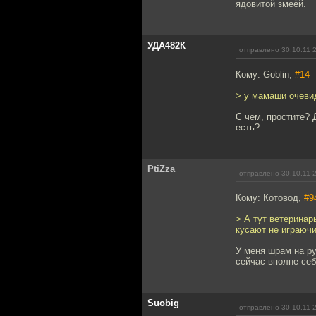
ядовитой змеёй.
УДА482К
отправлено 30.10.11 
Кому: Goblin,
#14
> у мамаши очеви
С чем, простите? 
есть?
PtiZza
отправлено 30.10.11 
Кому: Котовод,
#9
> А тут ветеринар
кусают не играюч
У меня шрам на рук
сейчас вполне себ
Suobig
отправлено 30.10.11 