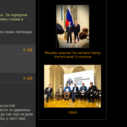
шо. За порядком
яева собаки в
ти своих питомцев.
# 108
Медаль ордена "За заслуги перед
Отечеством" II степени
# 109
ли когтей
лится то царапины
РВИО
 до сих пор на руке
сь у него там).