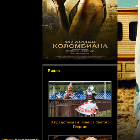
Видео
О предстоящем Турнире Святого
Георгия
ь
лендинг
в megagroup.ru