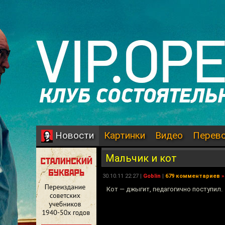
Картинки
Видео
Перев
Новости
Мальчик и кот
30.10.11 22:27 |
Goblin
|
679 комментариев
»
Кот — джыгит, педагогично поступил.