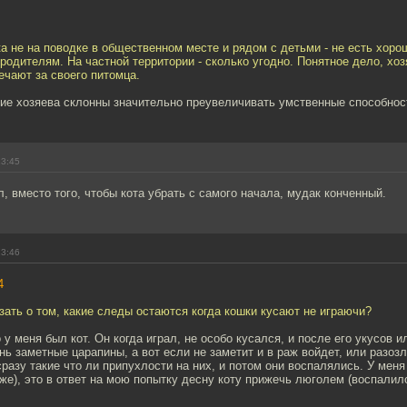
а не на поводке в общественном месте и рядом с детьми - не есть хоро
родителям. На частной территории - сколько угодно. Понятное дело, хоз
чают за своего питомца.
гие хозяева склонны значительно преувеличивать умственные способнос
23:45
ал, вместо того, чтобы кота убрать с самого начала, мудак конченный.
23:46
4
зать о том, какие следы остаются когда кошки кусают не играючи?
 у меня был кот. Он когда играл, не особо кусался, и после его укусов и
нь заметные царапины, а вот если не заметит и в раж войдет, или разоз
сразу такие что ли припухлости на них, и потом они воспалялись. У меня
же), это в ответ на мою попытку десну коту прижечь люголем (воспалило