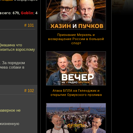
всего: 679,
Goblin
: 4
# 101
Признание Меркель и
возвращение России в большой
спорт
 (машина что
близиться взрослому
. За порядком
яева собаки в
# 102
Атака БПЛА на Геленджик и
открытие Ормузского пролива
наверное не
 жизненную