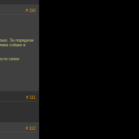
# 110
рошо. За порядком
яева собаки в
ости своих
# 111
# 112