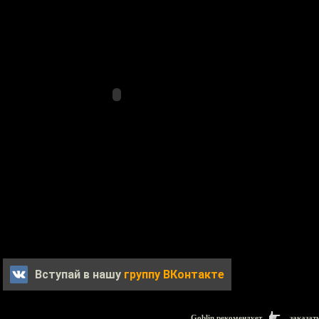
Вступай в нашу
группу ВКонтакте
Goblin рекомендует
заказат