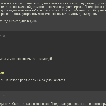
ной мучался, постоянно приходил и нам жаловался, что ну пиздец тупая 
нился на нормальной девушке, а сейчас она тупая мразь. После фразы 
 дома отдохнуть нельзя" всё стало ясно. Пока я соображал что бы умног
 рецепт: "Дом2 устранить любыми способами, вплоть до пиздюлей".
же год живут душа в душу.
23:39
силы укусов не рассчитал - молодой.
али
 он. В начале ролика сам на пацана набегает
23:39
дители. Смеются так по концовке. Предлагаю усилить накал и поэкспер