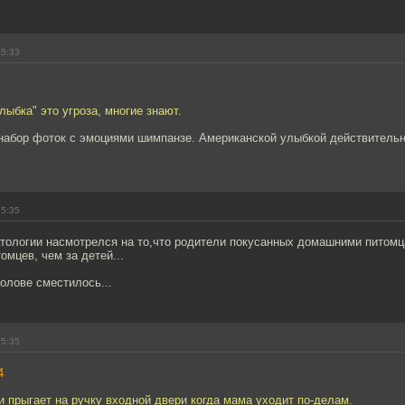
15:33
лыбка" это угроза, многие знают.
 набор фоток с эмоциями шимпанзе. Американской улыбкой действитель
15:35
матологии насмотрелся на то,что родители покусанных домашними питом
омцев, чем за детей...
голове сместилось...
15:35
4
 и прыгает на ручку входной двери когда мама уходит по-делам.