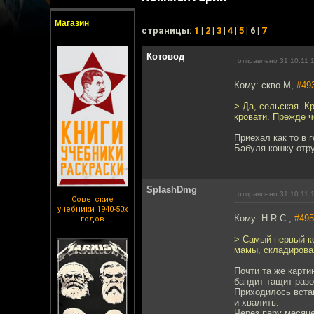
Магазин
cтраницы:
1
|
2
|
3
|
4
|
5
| 6 |
7
Котовод
отправлено 31.10.11 
Кому: скво М,
#49
> Да, сельская. К
кровати. Прежде ч
Приехал как то в 
Бабуля кошку отр
SplashDmg
отправлено 31.10.11 
Советские
учебники 1940-50х
Кому: H.R.C.,
#495
годов
> Самый первый ко
мамы, складировал
Почти та же карти
бандит тащит разо
Приходилось встав
и хвалить.
Через пару месяце