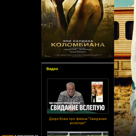
Видео
Дядя Вова про фильм "Свидание
вслепую"
ь
лендинг
в megagroup.ru