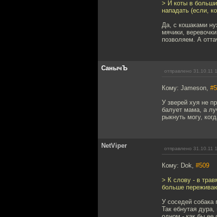
> И коты в больши
нападать (если, ко
Да, с кошаками нуж
мячики, веревочки
позволяем. А отта
СанычЪ
отправлено 31.10.11 
Кому: Jameson,
#5
У зверей хуя не п
балует мама, а лу
рыкнуть могу, ког
NetViper
отправлено 31.10.11 
Кому: Dok,
#509
> К слову - в тра
больше переживают
У соседей собака 
Так ебнутая дура,
одном - как бы ее