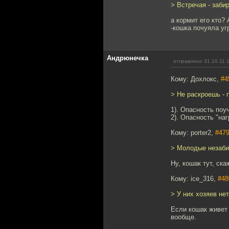
> Встречая - забир
а кормит его кто?
-кошка почуяла уг
Андрюнечка
отправлено 31.10.11 
Кому: Дохлокс,
#4
> Не раскроешь - 
1). Опасность поу
2). Опасность "на
Кому: porter2,
#47
> Молодые незабит
Ну, кошак тут, ска
Кому: ice_316,
#48
> У них хозяев нет
Если кошак живет в
вообще.