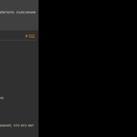
рабителя. оъяснение
# 511
же.
начит, что его нет