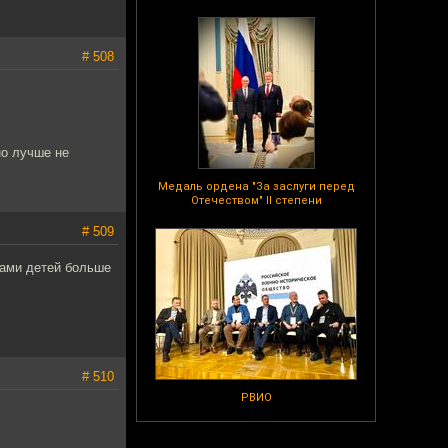
# 508
но лучше не
Медаль ордена "За заслуги перед
Отечеством" II степени
# 509
цами детей больше
# 510
РВИО