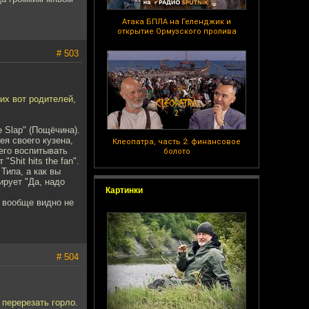
Атака БПЛА на Геленджик и
открытие Ормузского пролива
# 503
их вот родителей,
 Slap" (Пощёчина).
ея своего кузена,
Клеопатра, часть 2: финансовое
его воспитывать
болото
Shit hits the fan".
Типа, а как вы
ирует "Да, надо
Картинки
 вообще видно не
# 504
 перерезать горло.