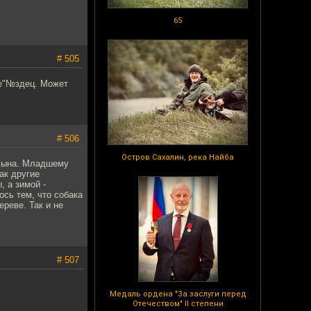
65
# 505
"№"№здец. Может
# 506
Остров Сахалин, река Найба
 сына. Младшему
ак другие
 а зимой -
сь тем, что собака
ереве. Так и не
# 507
Медаль ордена "За заслуги перед
Отечеством" II степени