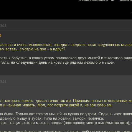
15:13
3
расивая и очень мышеловкая, раз-два в неделю носит задушенных мышей
ем встать, смотрю на пол - а вдруг?
гости к бабушке, а кошка утром приволокла двух мышей и выложила ряд
угала, на следующий день на крыльце рядком лежало 5 мышей.
15:21
т, которого помню, делал точно так же. Приносил ночью отловленных м
 и начинал мявать. Мол, посмотрите какой я, не зря хлеб ем.
на была. Только кот таскал мышей на кухню по утрам. Сидишь чаек попи
дранную мышу в зубах, типа на хозяин, замори червячка.
ать, тащить кота и мышь в подвал(постоянное место жительства кота), 
в метод подействовал, кошак начал таскать добычу уже в подвал, отку