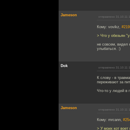
Jameson
отправлено 31.10.11 
Кому: vovikz,
#219
> Что у обезьян "у
не совсем, видел
улыбаться. :)
Dok
отправлено 31.10.11 
К слову - в трав
переживают за пит
Что-то у людей в 
Jameson
отправлено 31.10.11 
Кому: mrcann,
#25
> У моих кот воет