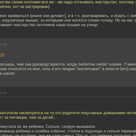
нстве своем охотники все же - им надо оттачивать мастерство, поэтому 
нечно, кот не кастрирован).
но заниматься (иначе они дичают), и в т.ч. разговаривать, и играть с ни
, игрушечные мышки, за которыми они носятся сломя голову. Но на нас 
чивают мастерство охотников наши кошаки на улице.
15:45
10
россышь, чем они руководствуются, когда любят/не любят хозяев. У меня
чше относится ко мне, хоть я его пиздил-"воспитывал" в юности (его) не
да шалит.
15:54
вматологии насмотрелся на то,что родители покусанных домашними пито
 за питомцев, чем за детей...
покусала их же ребенка. Сильно, скорую вызывали.
 мамаша ребенка и хозяйка собачки, стояла в подъезде и сильно пережи
 собачку не усыпили, она же член семьи. Про то, что ребенка погрызли, 