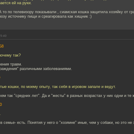
ается ей на руки.
 А то по телевизору показывали , сиамская кошка защитила хозяйку от г
розу источнику пищи и среагировала как хищник :)
15:40
58
почему так?
чения травм.
граждения" различными заболеваниями.
9
ые кошки, по моему опыту, так себя в игровом запале и ведут.
жем так "средних лет". Да и "жесты" в разных возрастах у них одни и те 
0
.
 семье- есть. Понятия у него о "хозяине" иные, чем у собаки, но это не з