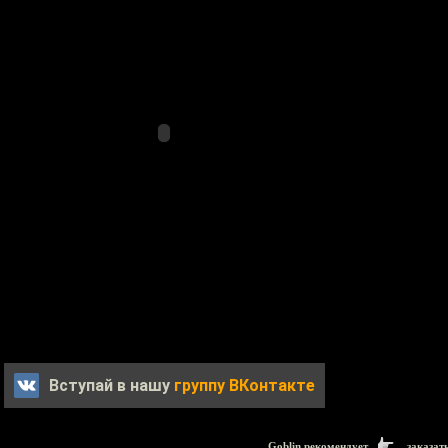
Вступай в нашу
группу ВКонтакте
Goblin рекомендует
заказат