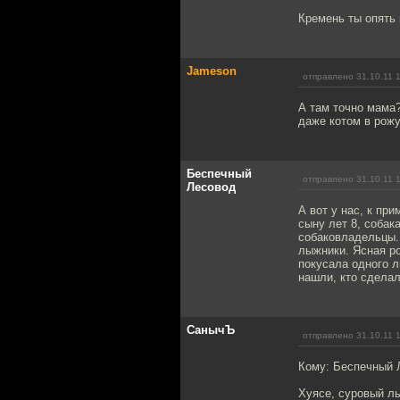
Кремень ты опять
Jameson
отправлено 31.10.11 
А там точно мама
даже котом в рожу
Беспечный
отправлено 31.10.11 
Лесовод
А вот у нас, к пр
сыну лет 8, собак
собаковладельцы. 
лыжники. Ясная ро
покусала одного л
нашли, кто сделал
СанычЪ
отправлено 31.10.11 
Кому: Беспечный 
Хуясе, суровый л