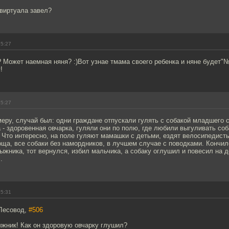
 виртуала завел?
15:27
? Может наемная няня? :)Вот узнае тмама своего ребенка и няне будет
!
15:27
имеру, случай был: одни граждане отпускали гулять с собакой младшего
а - здоровенная овчарка, гуляли они по полю, где любили выгуливать соб
Что интересно, на поле гуляют мамашки с детьми, ездят велосипедисты,
ща, все собаки без намордников, в лучшем случае с поводками. Кончило
ыжника, тот вернулся, избил мальчика, а собаку оглушил и повесил на д
.
15:31
Лесовод,
#506
ыжник! Как он здоровую овчарку глушил?