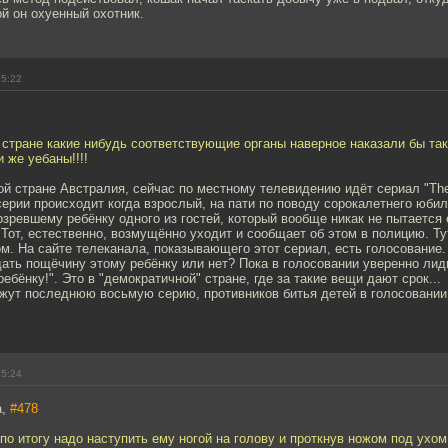
ой он охуенный охотник.
15:22
стране какие нибудь соответствующие органы наверное наказали бы так
 же уебаны!!!!
ой стране Австралия, сейчас по местному телевидению идёт сериал "The
серии происходит когда взрослый, на пати по поводу сорокалетнего юбил
зревшему ребёнку одного из гостей, который вообще никак не пытается 
Тот, естественно, возмущённо уходит и сообщает об этом в полицию. Тут "
ом. На сайте телеканала, показывающего этот сериал, есть голосование. 
дать пощёчину этому ребёнку или нет? Пока в голосовании уверенно лид
ебёнку!". Это в "демократичной" стране, где за такие вещи дают срок...
ажут последнюю восьмую серию, противников битья детей в голосовании
15:24
a,
#478
 по итогу надо наступить ему ногой на голову и проткнув ножом под ухом