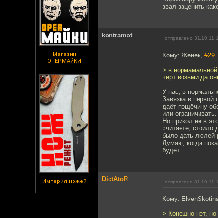
звал заценить как
kontramot
отправлено 31.10.11 
Магазин
Кому: Женек,
#29
ОПЕРМАЙКИ
> в нормамальной 
черт возьми да они
У нас, в нормальн
Завязка в первой 
даёт пощёчину обо
или ограничивать. 
Но прикол не в эт
считаете, стоило 
было дать люлей р
Думаю, когда пок
будет...
DictAtoR
Империя ножей
отправлено 31.10.11 
Кому: ElvenSkotin
> Конешно нет, но