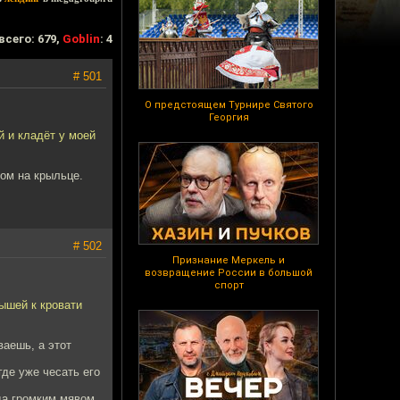
всего: 679,
Goblin
: 4
# 501
О предстоящем Турнире Святого
Георгия
 и кладёт у моей
ком на крыльце.
# 502
Признание Меркель и
возвращение России в большой
спорт
ышей к кровати
ваешь, а этот
где уже чесать его
да громким мявом