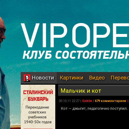
Картинки
Видео
Перев
Новости
Мальчик и кот
30.10.11 22:27 |
Goblin
|
679 комментариев
»
Кот — джыгит, педагогично поступил.