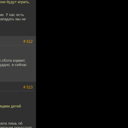
они будут играть,
ми. У нас есть
нападать мы не
# 512
 сКота кормит,
щадно, и сейчас
# 513
мцами детей
вала лишь об
операция предстоит,