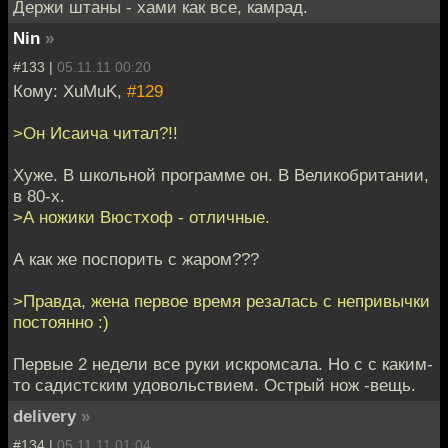
Держи штаны - хами как все, камрад.
Nin
»
#133 |
05.11.11 00:20
Кому: XuMuK,
#129
>Он Исаича читал?!!
Хуже. В школьной программе он. В Великобритании,
в 80-х.
>А ножики Вюстхоф - отличные.
А как же поспорить с жаром???
>Правда, жена первое время резалась с непривычки
постоянно :)
Первые 2 недели все руки искромсала. Но с с каким-
то садистским удовольствием. Острый нож -вещь.
delivery
»
#134 |
05.11.11 01:04