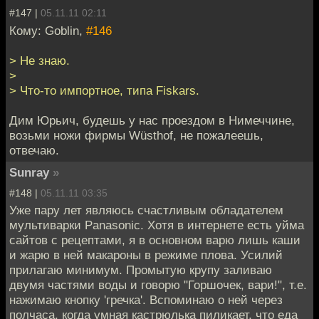
#147 |
05.11.11 02:11
Кому: Goblin,
#146
> Не знаю.
>
> Что-то импортное, типа Fiskars.
Дим Юрьич, будешь у нас проездом в Нимеччине,
возьми ножи фирмы Wüsthof, не пожалеешь,
отвечаю.
Sunray
»
#148 |
05.11.11 03:35
Уже пару лет являюсь счастливым обладателем
мультиварки Panasonic. Хотя в интернете есть уйма
сайтов с рецептами, я в основном варю лишь каши
и жарю в ней макароны в режиме плова. Усилий
прилагаю минимум. Промытую крупу заливаю
двумя частями воды и говорю "Горшочек, вари!", т.е.
нажимаю кнопку 'гречка'. Вспоминаю о ней через
полчаса, когда умная кастрюлька пиликает, что еда