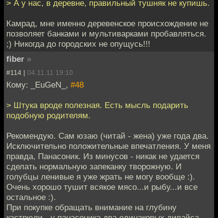
> А у нас, в деревне, правильный тушняк не купишь.
Камрад, мне именно деревенское происхождение не
позволяет банками и мультиварками пробавляться.
;) Никогда до городских не опущусь!!!
fiber
»
#114 |
04.11.11 19:10
Кому: _EuGeN_,
#48
> Штука вроде полезная. Есть мысль подарить
подобную родителям.
Рекомендую. Сам юзаю (читай - жена) уже года два.
Исключительно положительные впечатления. У меня
правда, Панасоник. Из минусов - никак не удается
сделать нормальную запеканку творожную. И
голубцы ленивые я уже жрать не могу вообще :).
Очень хорошо тушит всякое мясо...и рыбу...и все
остальное :).
При покупке обращать внимание на глубину
кастрюли - у панасоника два одинаковых дивайса