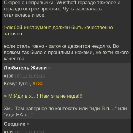
Скорее с непривычки. Wusthoff гораздо тяжелее и
гораздо острее прежних. Чуть зазевалась ,
отвлеклась и все.
>любой инструмент должен быть качественно
заточен
если сталь говно - заточка держится недолго. Во
всяком так было с прошлыми ножами, не ахти какого
качества.
Любитель Жизни
»
#138 |
05.11.11 01:16
Кому: tyrell,
#130
> М:Иди в х…! Нам эта не нада!!!
Хм.. Там наверное по контексту или "иди В п...." или
"иди НА х..."
Сводник
»
#139 |
05.11.11 01:21