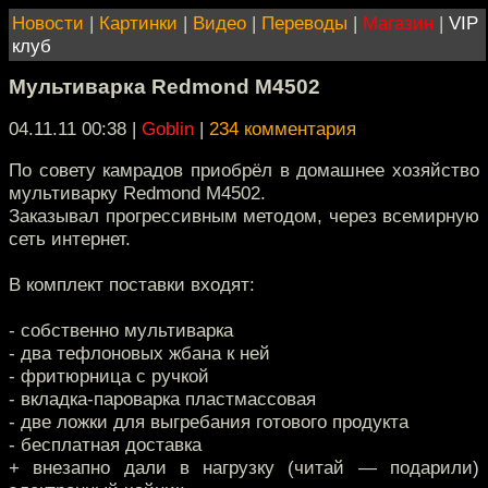
Новости
|
Картинки
|
Видео
|
Переводы
|
Магазин
|
VIP
клуб
Мультиварка Redmond M4502
04.11.11 00:38
|
Goblin
|
234 комментария
По совету камрадов приобрёл в домашнее хозяйство
мультиварку Redmond M4502.
Заказывал прогрессивным методом, через всемирную
сеть интернет.
В комплект поставки входят:
- собственно мультиварка
- два тефлоновых жбана к ней
- фритюрница с ручкой
- вкладка-пароварка пластмассовая
- две ложки для выгребания готового продукта
- бесплатная доставка
+ внезапно дали в нагрузку (читай — подарили)