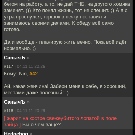
бегом на работу, а то, не дай ТНБ, на другого хомяка
заменят. ))) Кто понял жизнь, тот не спешит. ;) А я с
утра проснулся, горшок в печку поставил и
занимаюсь своими делами. К обеду всё само
готово.
Да и вообще - планирую жить вечно. Пока всё идёт
нормально. ;)
СанычЪ
»
#117 |
04.11.11 20:26
Кому: Nin,
#42
Ай, какая женчина! Забери меня к себе, я хороший,
местами даже полезный! :)
СанычЪ
»
#118 |
04.11.11 20:29
[ жарит на костре свежеубитого лопатой в поле
зайца ]
Вы о чем ваще?
Hedgehog
»