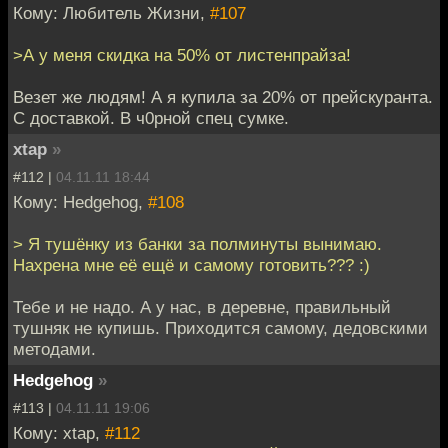
Кому: Любитель Жизни,
#107
>А у меня скидка на 50% от листенпрайза!
Везет же людям! А я купила за 20% от прейскуранта.
С доставкой. В ч0рной спец сумке.
xtap
»
#112 |
04.11.11 18:44
Кому: Hedgehog,
#108
> Я тушёнку из банки за полминуты вынимаю.
Нахрена мне её ещё и самому готовить??? :)
Тебе и не надо. А у нас, в деревне, правильный
тушняк не купишь. Приходится самому, дедовскими
методами.
Hedgehog
»
#113 |
04.11.11 19:06
Кому: xtap,
#112