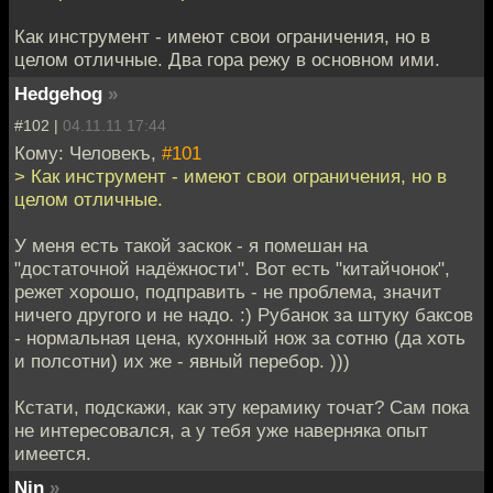
Как инструмент - имеют свои ограничения, но в
целом отличные. Два гора режу в основном ими.
Hedgehog
»
#102 |
04.11.11 17:44
Кому: Человекъ,
#101
> Как инструмент - имеют свои ограничения, но в
целом отличные.
У меня есть такой заскок - я помешан на
"достаточной надёжности". Вот есть "китайчонок",
режет хорошо, подправить - не проблема, значит
ничего другого и не надо. :) Рубанок за штуку баксов
- нормальная цена, кухонный нож за сотню (да хоть
и полсотни) их же - явный перебор. )))
Кстати, подскажи, как эту керамику точат? Сам пока
не интересовался, а у тебя уже наверняка опыт
имеется.
Nin
»