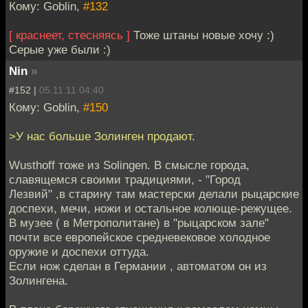
Кому: Goblin,
#132
[ краснеет, стесняясь ]
Тоже штаны новые хочу :)
Серые уже были :)
Nin
»
#152 |
05.11.11 04:40
Кому: Goblin,
#150
>У нас больше Золинген продают.
Wusthoff тоже из Solingen. В смысле города,
славящемся своими традициями, - "Город
Лезвий" ,в старину там мастерски делали рыцарские
доспехи, мечи, ножи и остальное колюще-режущее.
В музее ( в Метрополитане) в "рыцарском зале"
почти все европейское средневековое холодное
оружие и доспехи оттуда.
Если нож сделан в Германии , автоматом он из
Золингена.