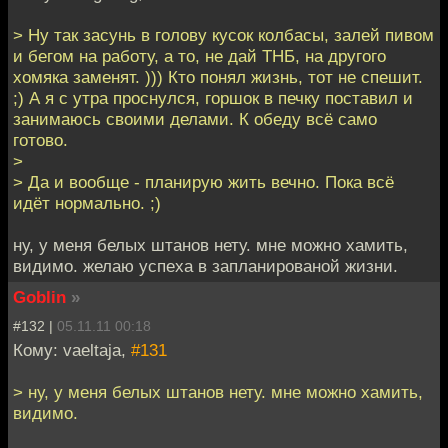
> Ну так засунь в голову кусок колбасы, залей пивом
и бегом на работу, а то, не дай ТНБ, на другого
хомяка заменят. ))) Кто понял жизнь, тот не спешит.
;) А я с утра проснулся, горшок в печку поставил и
занимаюсь своими делами. К обеду всё само
готово.
>
> Да и вообще - планирую жить вечно. Пока всё
идёт нормально. ;)
ну, у меня белых штанов нету. мне можно хамить,
видимо. желаю успеха в запланированой жизни.
Goblin
»
#132 |
05.11.11 00:18
Кому: vaeltaja,
#131
> ну, у меня белых штанов нету. мне можно хамить,
видимо.