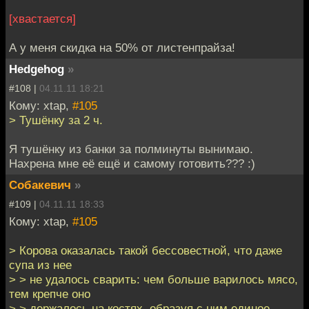
[хвастается]
А у меня скидка на 50% от листенпрайза!
Hedgehog
»
#108 |
04.11.11 18:21
Кому: xtap,
#105
> Тушёнку за 2 ч.
Я тушёнку из банки за полминуты вынимаю.
Нахрена мне её ещё и самому готовить??? :)
Собакевич
»
#109 |
04.11.11 18:33
Кому: xtap,
#105
> Корова оказалась такой бессовестной, что даже
супа из нее
> > не удалось сварить: чем больше варилось мясо,
тем крепче оно
> > держалось на костях, образуя с ним единое