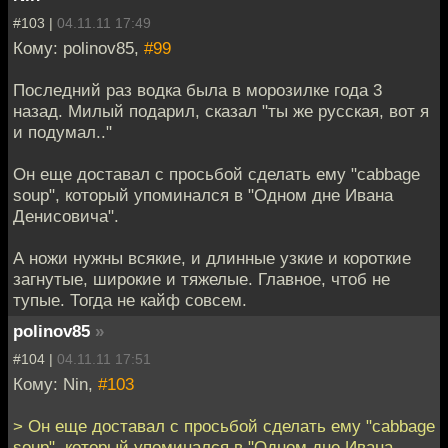
#103 |
04.11.11 17:49
Кому: polinov85,
#99
Последний раз водка была в морозилке года 3
назад. Милый подарил, сказал "ты же русская, вот я
и подумал.."
Он еще доставал с просьбой сделать ему "cabbage
soup", который упоминался в "Одном дне Ивана
Денисовича".
А ножи нужны всякие, и длинные узкие и короткие
загнутые, широкие и тяжелые. Главное, чтоб не
тупые. Тогда не кайф совсем.
polinov85
»
#104 |
04.11.11 17:51
Кому: Nin,
#103
> Он еще доставал с просьбой сделать ему "cabbage
soup", который упоминался в "Одном дне Ивана