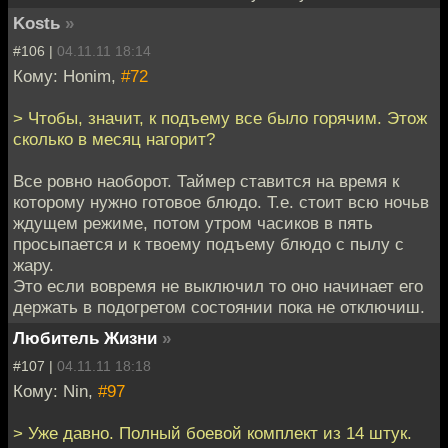
Kostь
»
#106 |
04.11.11 18:14
Кому: Honim,
#72
> Чтобы, значит, к подъему все было горячим. Этож
сколько в месяц нагорит?
Все ровно наоборот. Таймер ставится на время к
которому нужно готовое блюдо. Т.е. стоит всю ночьв
ждущем режиме, потом утром часиков в пять
просыпается и к твоему подъему блюдо с пылу с
жару.
Это если вовремя не выключил то оно начинает его
держать в подогретом состоянии пока не отключиш.
Любитель Жизни
»
#107 |
04.11.11 18:18
Кому: Nin,
#97
> Уже давно. Полный боевой комплект из 14 штук.