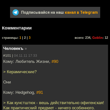
Подписывайся на наш
канал в Telegram
Комментарии
cтраницы:
1
| 2 |
3
всего: 234,
Goblin
: 12
Человекъ
»
#101 |
04.11.11 17:33
Кому: Любитель Жизни,
#90
> Керамические?
Они
Кому: Hedgehog,
#91
> Как кунстштюк - вешь действительно офигенская!
Как практический предмет - ничего особенного.