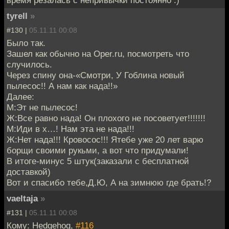
время резалась с непривычки постоянно :)
tyrell
»
#130 |
05.11.11 00:08
Было так.
Зашел как обычно на Oper.ru, посмотреть что
случилось.
Через спину она-«Смотри, У Гоблина новый
пылесос!! А нам как нада!!»
Далее:
М:Эт не пылесос!
Ж:Все равно нада! Он плохого не посоветует!!!!!!!
М:Иди в х…! Нам эта не нада!!!
Ж:Нет нада!!! Кровосос!!! Ятебе уже 20 лет варю
борщи своими рукьми, а вот что придумали!
В итоге-минус 5 штук(заказали с бесплатной
доставкой)
Вот и спасибо тебе,Д.Ю, А на зимнюю где брать!?
vaeltaja
»
#131 |
05.11.11 00:08
Кому: Hedgehog,
#116