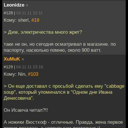
Leonidze
»
#128 |
04.11.11 22:11
Кому: sherl,
#19
> Дим, электричества много жрет?
таки не он, но сегодня осматривал в магазине. по
паспорту, насколько помню, около 900 ватт.
XuMuK
»
#129 |
04.11.11 23:16
Кому: Nin,
#103
> Он еще доставал с просьбой сделать ему "cabbage
soup", который упоминался в "Одном дне Ивана
Денисовича".
Он Исаича читал?!!
А ножики Вюстхоф - отличные. Правда, жена первое