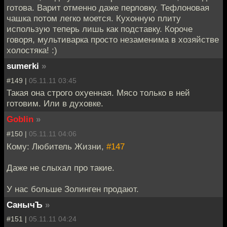
готова. Варит отменно даже перловку. Тефлоновая
чашка потом легко моется. Кухонную плиту
использую теперь лишь как подставку. Короче
говоря, мультиварка просто незаменима в хозяйстве
холостяка! :)
sumerki
»
#149 |
05.11.11 03:45
Такая она строго охуенная. Мясо только в ней
готовим. Или в духовке.
Goblin
»
#150 |
05.11.11 04:06
Кому: Любитель Жизни,
#147
Даже не слыхал про такие.
У нас больше Золинген продают.
СанычЪ
»
#151 |
05.11.11 04:24