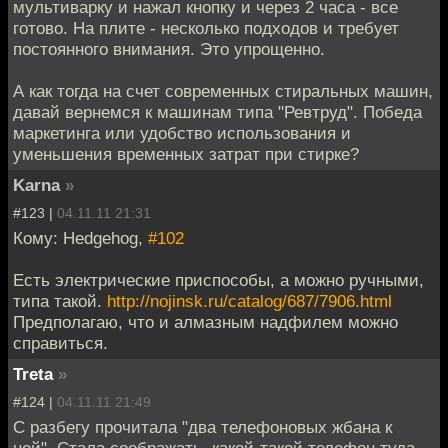
мультиварку и нажал кнопку и через 2 часа - все
готово. На плите - несколько подходов и требует
постоянного внимания. Это упрощенно.
А как тогда на счет современных стиральных машин,
давай вернемся к машинам типа "Ревтруд". Победа
маркетинга или удобство использования и
уменьшения временных затрат при стирке?
Karna
»
#123 |
04.11.11 21:31
Кому: Hedgehog,
#102
Есть электрические приспособы, а можно ручными,
типа такой.
http://nojinsk.ru/catalog/687/7906.html
Предполагаю, что и алмазным надфилем можно
справиться.
Treta
»
#124 |
04.11.11 21:49
С разбегу прочитала "два телефоновых жбана к
ней". Стала соображать, какой-такой телефон туда