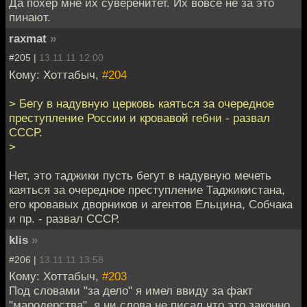
Да похер мне их суверенитет. Их вовсе не за это
пинают.
raxmat
»
#205 |
13.11.11 12:00
Кому: Хоттабыч,
#204
> Бегу в надувную церковь каяться за очередное
преступление России и кровавой гебни - развал
СССР.
>
Нет, это таджики пусть бегут в надувную мечеть
каяться за очередное преступление Таджикистана,
его кровавых дворников и агентов Ельцина, Собчака
и пр. - развал СССР.
klis
»
#206 |
13.11.11 13:58
Кому: Хоттабыч,
#203
Под словами "за дело" я имел ввиду за факт
"мародерства", я ни слова не писал что это законно.