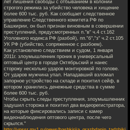
лет лишения свободы с отбыванием в колонии
строгого режима за убийство человека и хищение
более 600 тыс. руб. Как сообщает следственное
управление Следственного комитета РФ по
Башкирии, он был признан виновным в совершении
преступлений, предусмотренных п."в" ч.4 ст.162
Уголовного кодекса РФ (разбой), пп."б","з" ч.2 ст.105
УК РФ (убийство, сопряженное с разбоем).
Как установлено следствием и судом, 1 января
2011г. злоумышленник проник в универсальный
оптовый центр в городе Октябрьский и нанес
сторожу несколько ударов монтировкой по голове.
От ударов мужчина упал. Нападавший взломал
запорное устройство на складе и похитил сейф, в
котором хранились денежные средства в сумме
более 600 тыс. руб.
Чтобы скрыть следы преступления, злоумышленник
задушил сторожа и похитил два видеорегистратора,
на которые фиксировались записи с камер
видеонаблюдения оптового центра, после чего
скрылся."
http://vnssr.my1.ru/news/bashkirija_grazhdanin_tadzhiki