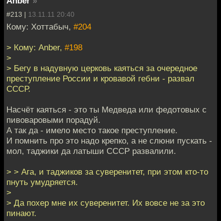
Anber
»
#213 |
13.11.11 20:40
Кому: Хоттабыч,
#204
> Кому: Anber,
#198
>
> Бегу в надувную церковь каяться за очередное
преступление России и кровавой гебни - развал
СССР.
Насчёт каяться - это ты Медведа или федотовых с
пивоваровыми порадуй.
А так да - имело место такое преступление.
И помнить про это надо крепко, а не слюни пускать -
мол, таджики да латыши СССР развалили.
> > Ага, и таджиков за суверенитет, при этом кто-то
пнуть умудряется.
>
> Да похер мне их суверенитет. Их вовсе не за это
пинают.