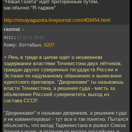
"Новая Газета" идет проторенным путем,
как обычно "Я-таджик"
http://novayagazeta.livejournal.com/403454.html
raxmat
»
#212 |
13.11.11 19:42
Кому: Хоттабыч,
#207
> Речь в треде в целом идёт о незаконном
задержании властями Точикистона двух лётчиков,
граждан других суверенных государств России и
Эстонии по надуманному обвинению и вынесении
идиотского приговора. "Дворниками" ты называешь
власти Точикистона, а решение суда - месть за
объявление Россией суверенитета, выход из
состава СССР.
"Дворниками" я называю дворников, а решение суда
я не комментировал - тут все и так понятно. Пытался
объяснить, что вклад Таджикистана в развал Союза
близок к нулю, в отличие от вклада российских и