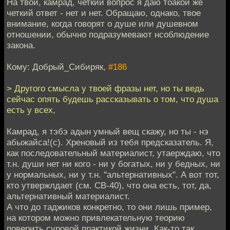
На твой, камрад, четкий вопрос я даю тоакой же
четкий ответ - нет и нет. Обращаю, однако, твое
внимание, когда говорят о душе или душевном
отношении, обычно подразумевают нсоблюдение
закона.
Кому: Добрый_Сибиряк,
#186
> Другого смысла у твоей фразы нет, но ты ведь
сейчас опять будешь рассказывать о том, что душа
есть у всех,
Камрад, я тэбэ адын умный вещ скажу, но ты - нэ
абыжайса!(с). Хреновый из тебя предсказатель. Я,
как последовательный материалист, утаерждаю, что
т.н. души нет ни кого - ни у богатых, ни у бедных, ни
у нормальных, ни у т.н. "альтернативных". А вот тот,
кто утвержлдает (см. СВ-40), что она есть, тот, да,
альтернативный материалист.
А что до таджиков конкретно, то они лишь пример,
на котором можно привлекательную теорию
поверить суровой практикой жизни. Как-то так.