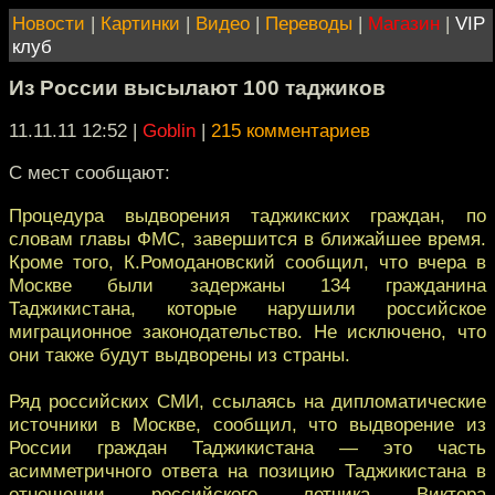
Новости
|
Картинки
|
Видео
|
Переводы
|
Магазин
|
VIP
клуб
Из России высылают 100 таджиков
11.11.11 12:52
|
Goblin
|
215 комментариев
С мест сообщают:
Процедура выдворения таджикских граждан, по
словам главы ФМС, завершится в ближайшее время.
Кроме того, К.Ромодановский сообщил, что вчера в
Москве были задержаны 134 гражданина
Таджикистана, которые нарушили российское
миграционное законодательство. Не исключено, что
они также будут выдворены из страны.
Ряд российских СМИ, ссылаясь на дипломатические
источники в Москве, сообщил, что выдворение из
России граждан Таджикистана — это часть
асимметричного ответа на позицию Таджикистана в
отношении российского летчика Виктора