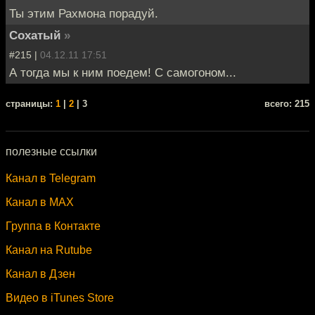
Ты этим Рахмона порадуй.
Сохатый
»
#215 |
04.12.11 17:51
А тогда мы к ним поедем! С самогоном...
cтраницы:
1
|
2
| 3
всего: 215
полезные ссылки
Канал в Telegram
Канал в MAX
Группа в Контакте
Канал на Rutube
Канал в Дзен
Видео в iTunes Store