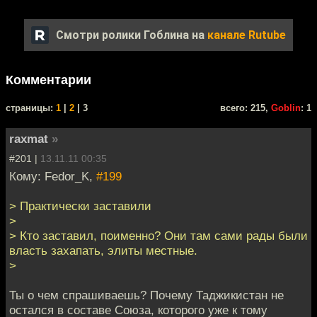
Смотри ролики Гоблина на
канале Rutube
Комментарии
cтраницы:
1
|
2
| 3
всего: 215,
Goblin
: 1
raxmat
»
#201 |
13.11.11 00:35
Кому: Fedor_K,
#199
> Практически заставили
>
> Кто заставил, поименно? Они там сами рады были
власть захапать, элиты местные.
>
Ты о чем спрашиваешь? Почему Таджикистан не
остался в составе Союза, которого уже к тому