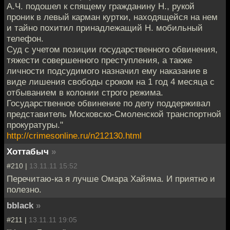
А.Ч. подошел к спящему гражданину Н., рукой
проник в левый карман куртки, находящейся на нем
и тайно похитил принадлежащий Н. мобильный
телефон.
Суд с учетом позиции государственного обвинения,
тяжести совершенного преступления, а также
личности подсудимого назначил ему наказание в
виде лишения свободы сроком на 1 год 4 месяца с
отбыванием в колонии строго режима.
Государственное обвинение по делу поддерживал
представитель Московско-Смоленской транспортной
прокуратуры."
http://crimesonline.ru/n212130.html
Хоттабыч
»
#210 |
13.11.11 15:52
Перечитаю-ка я лучше Омара Хайяма. И приятно и
полезно.
bblack
»
#211 |
13.11.11 19:05