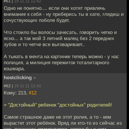
#61 |
18.11.11 12:42
Одно не понятно.... если они хотят привлечь
внимание к себя - ну приберись ты в хате, глядиш и
сочуствующих поболе будет.
Что стоило бы волосы зачесать, говорить четко и
ясно... а так мой 3 летний малец без 2 передних
зубов и то четче все выговаривает..
А тыкать в мента на картинке теперь можно - у нас
полиция, а милиция пережиток тоталитарного
кошмара.
hostclicking
»
#62 |
18.11.11 12:42
Кому: 213,
#12
> "Достойный" ребенок "достойных" родителей!
Cамое страшное даже не этот ролик, а то - кем
вырастет этот ребёнок. Вряд ли кто-то из сейчас из