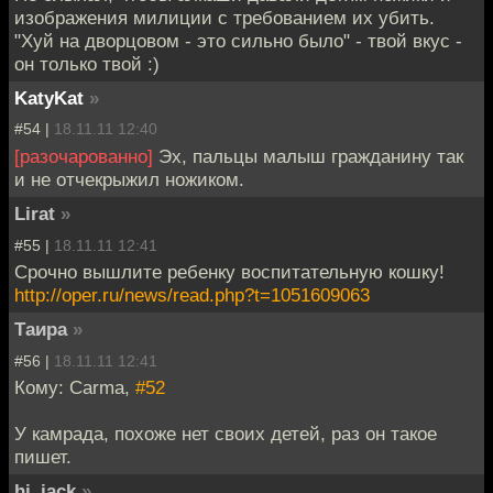
изображения милиции с требованием их убить.
"Хуй на дворцовом - это сильно было" - твой вкус -
он только твой :)
KatyKat
»
#54 |
18.11.11 12:40
[разочарованно]
Эх, пальцы малыш гражданину так
и не отчекрыжил ножиком.
Lirat
»
#55 |
18.11.11 12:41
Срочно вышлите ребенку воспитательную кошку!
http://oper.ru/news/read.php?t=1051609063
Таира
»
#56 |
18.11.11 12:41
Кому: Carma,
#52
У камрада, похоже нет своих детей, раз он такое
пишет.
hi_jack
»