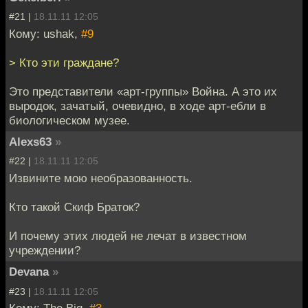
#21 |
18.11.11 12:05
Кому: ushak,
#9
> Кто эти граждане?
Это представители «арт-группы» Война. А это их
выродок, зачатый, очевидно, в ходе арт-ебли в
биологическом музее.
Alexs63
»
#22 |
18.11.11 12:05
Извините мою необразованность.
Кто такой Скиф Браток?
И почему этих людей не лечат в известном
учреждении?
Devana
»
#23 |
18.11.11 12:05