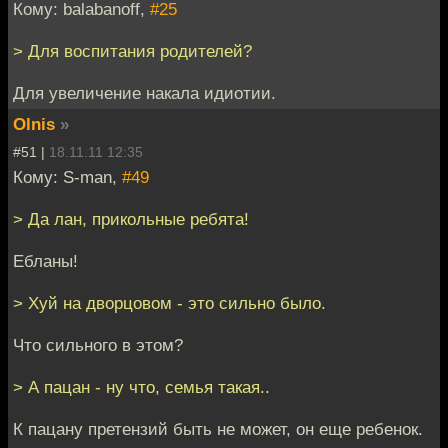
Кому: balabanoff,
#25
> Для воспитания родителей?
Для увеличение накала идиотии.
Olnis
»
#51 |
18.11.11 12:35
Кому: S-man,
#49
> Да лан, прикольные ребята!
Ебланы!
> Хуй на дворцовом - это сильно было.
Что сильного в этом?
> А пацан - ну что, семья такая..
К пацану претензий быть не может, он еще ребенок.