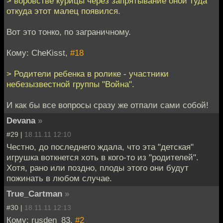
> воровстве курицы через запрятывание оной туда
откуда этот малец появился.
Вот это тонко, по заграничному.
Кому: CheKisst,
#18
> Родители ребенка в ролике - участники
небезызвестной группы "Война".
И как бы все вопросы сразу же отпали сами собой!
Devana
»
#29 |
18.11.11 12:10
Честно, до последнего ждала, что эта "детская"
игрушка воткнется хоть в кого-то из "родителей".
Хотя, рано или поздно, плоды этого они будут
пожинать в любом случае.
True_Cartman
»
#30 |
18.11.11 12:13
Кому: rusden_83,
#2