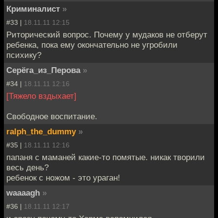
Криминалист
»
#33 |
18.11.11 12:15
Риторический вопрос. Почему у мудаков не отберут
ребенка, пока ему окончательно не угробили
психику?
Серёга_из_Перова
»
#34 |
18.11.11 12:16
[Тяжело вздыхает]
Свободное воспитание.
ralph_the_dummy
»
#35 |
18.11.11 12:16
папаня с маманей какие-то помятые. никак творили
весь день?
ребенок с ножом - это ураган!
waaaagh
»
#36 |
18.11.11 12:17