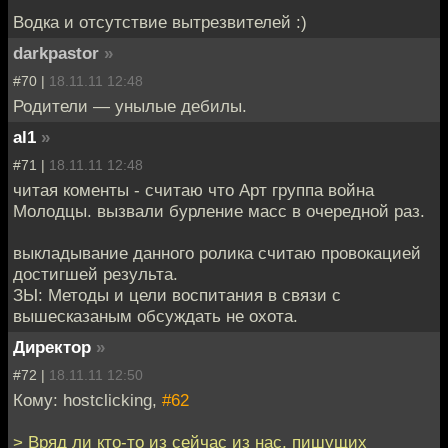
Водка и отсутствие вытрезвителей :)
darkpastor
»
#70 |
18.11.11 12:48
Родители — унылые дебилы.
al1
»
#71 |
18.11.11 12:48
читая коменты - считаю что Арт группа война
Молодцы. вызвали бурление масс в очередной раз.
выкладывание данного ролика считаю провокацией
достигшей результа.
ЗЫ: Методы и цели воспитания в связи с
вышесказаным обсуждать не охота.
Директор
»
#72 |
18.11.11 12:50
Кому: hostclicking,
#62
> Вряд ли кто-то из сейчас из нас, пишущих