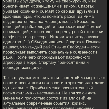
убивать друг друга, к тому же сверхурочно, и не
обеспечивает их женщинами и вином. Спартак
убивает хозяина и сбегает со своими друзьями в
красивые горы. Чтобы поймать рабов, из Рима
выдвигаются два полководца: косный Красс, не
видящий в рабах людей, и прогрессивный Помпей,
понимающий, что сегодня, перед угрозой вторжения
парфянского агрессора, Италии как никогда нужно
единство. (...) Объединившись, Спартак и Помпей
решают, что каждый раб Отныне Свободен – если
продолжает выполнять социальные обязанности
раба. После чего опрокидывают парфянского
агрессора в море. Спартаку приносят вина и
приводят женщину».
Так вот, уважаемые читатели: сюжет «Бессмертных»
по пути воспитания покорности в зрителе идёт даже
чуть дальше. Причём именно воспитательный
посыл фильма -- несомненен. Не зря же он чуть
менее чем полностью состоит из аллюзий на
актуальные современные события: кризис,
увеличение социального расслоения, «войны с