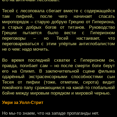
Тесей с лесоповала сбегает вместе с содержащейся
там пифией, после чего начинает спасать
миропорядок – старую добрую Грецию от Гипериона,
а старых добрых богов от титанов. Руководство
Греции пытается было вести с Гиперионом
переговоры – но Тесей настаивает, что
переговариваться с этим упёртым антиглобалистом
не о чем: надо мочить.
Во время последней схватки с Гиперионом он,
правда, погибает сам – но после смерти боги берут
его на Олимп. В заключительной сцене фильма
одарённый экстрасенсорными способностями сын
Тесея от пифии (тоже, отметим, сирота) видит
покойного папу сражающимся на какой-то глобальной
бойне между мировым порядком и мировой чернью.
Умри за Уолл-Стрит
Но мы-то знаем, что на западе пропаганды нет.