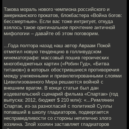
Такова мораль нового чемпиона российского и
американского прокатов, блокбастера «Война богов:
бессмертные». Если вас тоже интригует, откуда
взялось такое оригинальное прочтение античной
мифологии – давайте об этом поговорим.
...Года полтора назад наш автор Авраам Покой
отметил новую тенденцию в голливудском
кинематографе: массовый пошив героических
многобюджетных картин («Робин Гуд», «Битва
титанов») в которых обострившиеся противоречия
между униженными и привилегированными слоями
Цивилизованного Мира решаются войной с
внешним врагом. В конце статьи был дан
издевательский сценарий фильма «Спартак» (год
выпуска: 2012, бюджет $ 210 млн): «...Римлянин
Спартак, из-за разногласий с политикой Суллы
попавший в школу гладиаторов, подвергается
несправедливости со стороны нетипично злого
хозяина. Злой хозяин заставляет гладиаторов