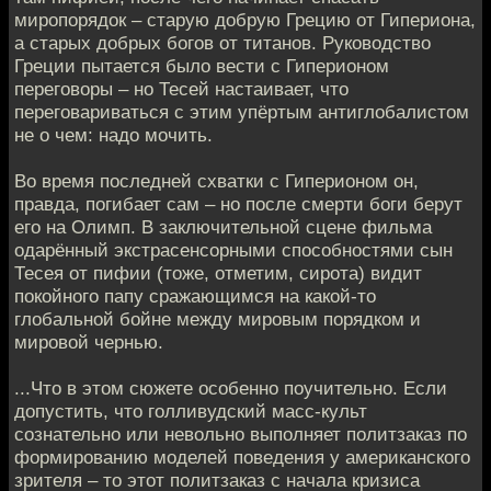
миропорядок – старую добрую Грецию от Гипериона,
а старых добрых богов от титанов. Руководство
Греции пытается было вести с Гиперионом
переговоры – но Тесей настаивает, что
переговариваться с этим упёртым антиглобалистом
не о чем: надо мочить.
Во время последней схватки с Гиперионом он,
правда, погибает сам – но после смерти боги берут
его на Олимп. В заключительной сцене фильма
одарённый экстрасенсорными способностями сын
Тесея от пифии (тоже, отметим, сирота) видит
покойного папу сражающимся на какой-то
глобальной бойне между мировым порядком и
мировой чернью.
...Что в этом сюжете особенно поучительно. Если
допустить, что голливудский масс-культ
сознательно или невольно выполняет политзаказ по
формированию моделей поведения у американского
зрителя – то этот политзаказ с начала кризиса