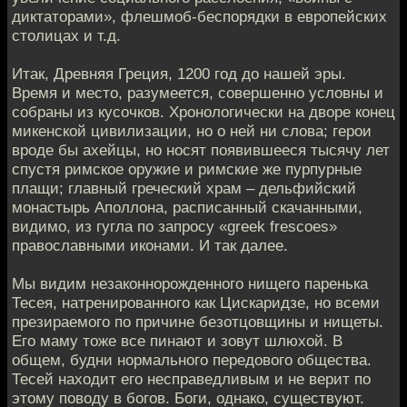
диктаторами», флешмоб-беспорядки в европейских
столицах и т.д.
Итак, Древняя Греция, 1200 год до нашей эры.
Время и место, разумеется, совершенно условны и
собраны из кусочков. Хронологически на дворе конец
микенской цивилизации, но о ней ни слова; герои
вроде бы ахейцы, но носят появившееся тысячу лет
спустя римское оружие и римские же пурпурные
плащи; главный греческий храм – дельфийский
монастырь Аполлона, расписанный скачанными,
видимо, из гугла по запросу «greek frescoes»
православными иконами. И так далее.
Мы видим незаконнорожденного нищего паренька
Тесея, натренированного как Цискаридзе, но всеми
презираемого по причине безотцовщины и нищеты.
Его маму тоже все пинают и зовут шлюхой. В
общем, будни нормального передового общества.
Тесей находит его несправедливым и не верит по
этому поводу в богов. Боги, однако, существуют.