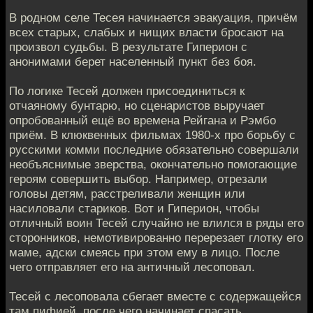
В родном селе Тесея начинается эвакуация, причём
всех старых, слабых и нищих власти бросают на
произвол судьбы. В результате Гиперион с
анонимами берет населенный пункт без боя.
По логике Тесей должен присоединиться к
отчаяному бунтарю, но сценаристов выручает
опробованный ещё во времена Рейгана и Рэмбо
приём. В клюквенных фильмах 1980-х про борьбу с
русскими комми последние обязательно совершали
необъяснимые зверства, окончательно помогающие
героям совершить выбор. Например, отрезали
головы детям, расстреливали женщин или
насиловали стариков. Вот и Гиперион, чтобы
отличный воин Тесей случайно не влился в ряды его
сторонников, немотивированно перерезает глотку его
маме, адски смеясь при этом ему в лицо. После
чего отправляет его на античный лесоповал.
Тесей с лесоповала сбегает вместе с содержащейся
там пифией, после чего начинает спасать