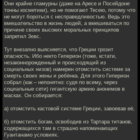
Они крайне гламурны (даже на Аресе и Посейдоне
тонны косметики), но не помогают Тесею, потому что
не могут бороться с несправедливостью. Ведь это
вмешательство в жизнь людей, а вмешиваться по
причине своих высоких моральных принципов
запретил Зевс.
Тут внезапно выясняется, что Греции грозит
опасность. Ибо некто Гиперион (тоже, кстати,
незаконнорожденный и происходящий из
социальных низов) намерен отомстить системе за
смерть своих жены и ребёнка. Для этого Гиперион
собрал (как – непонятно: судя по всему, через
социальные сети) гигантскую армию анонимов в
масках. Он собирается:
а) отомстить кастовой системе Греции, завоевав её,
б) отомстить богам, освободив из Тартара титанов,
содержащихся там в страшно напоминающих
Гуантанамо условиях.