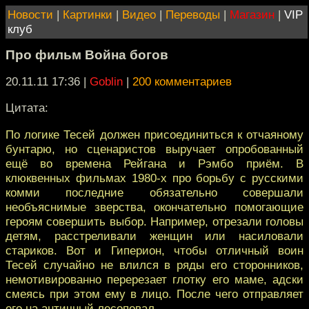
Новости
|
Картинки
|
Видео
|
Переводы
|
Магазин
|
VIP
клуб
Про фильм Война богов
20.11.11 17:36
|
Goblin
|
200 комментариев
Цитата:
По логике Тесей должен присоединиться к отчаяному
бунтарю, но сценаристов выручает опробованный
ещё во времена Рейгана и Рэмбо приём. В
клюквенных фильмах 1980-х про борьбу с русскими
комми последние обязательно совершали
необъяснимые зверства, окончательно помогающие
героям совершить выбор. Например, отрезали головы
детям, расстреливали женщин или насиловали
стариков. Вот и Гиперион, чтобы отличный воин
Тесей случайно не влился в ряды его сторонников,
немотивированно перерезает глотку его маме, адски
смеясь при этом ему в лицо. После чего отправляет
его на античный лесоповал.