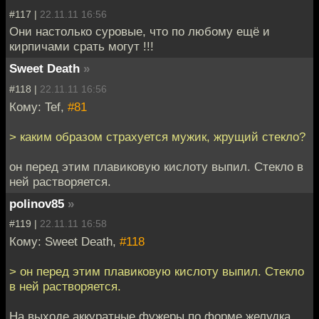
#117 |
22.11.11 16:56
Они настолько суровые, что по любому ещё и
кирпичами срать могут !!!
Sweet Death
»
#118 |
22.11.11 16:56
Кому: Tef,
#81
> каким образом страхуется мужик, жрущий стекло?
он перед этим плавиковую кислоту выпил. Стекло в
ней растворяется.
polinov85
»
#119 |
22.11.11 16:58
Кому: Sweet Death,
#118
> он перед этим плавиковую кислоту выпил. Стекло
в ней растворяется.
На выходе аккуратные фужеры по форме желудка.