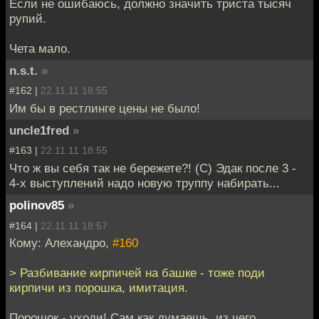
Если не ошибаюсь, должно значить триста тысяч
рупий.
Чета мало.
n.s.t.
»
#162 |
22.11.11 18:55
Им бы в рестлинге цены не было!
uncle1fred
»
#163 |
22.11.11 18:55
Что ж вы себя так не бережете?! (С) Эдак после 3 -
4-х выступлений надо новую труппу набирать...
polinov85
»
#164 |
22.11.11 18:57
Кому: Алехандро,
#160
> Разбивание кирпичей на башке - тоже поди
кирпичи из порошка, имитация.
Порошок - уходи! Сам как думаешь, из чего