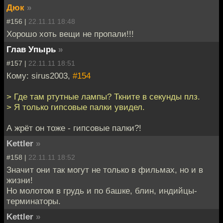
Дюк
»
#156 |
22.11.11 18:48
Хорошо хоть вещи не пропали!!!
Глав Упырь
»
#157 |
22.11.11 18:51
Кому: sirus2003,
#154
> Где там ртутные лампы? Ткните в секунды плз.
> Я только гипсовые палки увидел.
А жрёт он тоже - гипсовые палки?!
Kettler
»
#158 |
22.11.11 18:52
Значит они так могут не только в фильмах, но и в
жизни!
Но молотом в грудь и по башке, блин, индийцы-
терминаторы.
Kettler
»