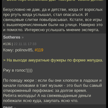
Безусловно не дам, да и детстве, когда от взрослых
про ртуть когда услышал, стал опасаться. И
свинцовые слитки повыбрасывал. Кстати, все игры
с вышеперечисленным были на улице. Наверно это
и помогло. Интересно услышать мнение эксперта.
Sotheres
»
#136 |
22.11.11 17:33
Кому: polinov85,
#119
> На выходе аккуратные фужеры по форме желудка.
Ржу в голос!))))
По поводу жюри : если бы они хлополи в ладоши и
качали головами в такт музыки - это был бы самый
отмороженный перфоманс за долгое время.
Ребята молодцы! А на свежевыданные деньги
побежали ясно куда, закупать ясно что.
RNIS
»