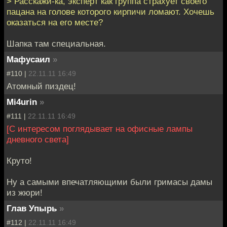
> Расскажи-ка, эксперт как группа страхует своего
пацана на голове которого кирпичи ломают. Хочешь
оказаться на его месте?
Шапка там специальная.
Мафусаил
»
#110 |
22.11.11 16:49
Атомный пиздец!
Mi4urin
»
#111 |
22.11.11 16:49
[С интересом поглядывает на офисные лампы
дневного света]
Круто!
Ну а самыми впечатляющими были гримасы дамы
из жюри!
Глав Упырь
»
#112 |
22.11.11 16:49