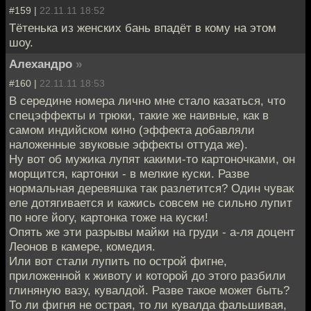
#159 |
22.11.11 18:52
Тётенька из женских бань впадёт в кому на этом
шоу.
Алехандро
»
#160 |
22.11.11 18:53
В середине номера лично мне стало казаться, что
спецэффекты и трюки, такие же наивные, как в
самом индийском кино (эффекта добавляли
наложенные звуковые эффекты оттуда же).
Ну вот об мужика лупят какими-то картоночками, он
морщится, картонки - в мелкие куски. Разве
нормальная деревяшка так разлетится? Один чувак
еле дотягивается и кажись совсем не сильно лупит
по ноге йогу, картонка тоже на куски!
Опять же эти разрывы майки на груди - а-ля доцент
Леонов в камере, комедия.
Или вот стали лупить по острой фигне,
приложенной к животу и которой до этого разбили
глиняную вазу, кувалдой. Разве такое может быть?
То ли фигня не острая, то ли кувалда фальшивая,