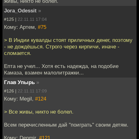
живы, никто не болел.
Jora_Odessit
»
#125 |
22.11.11 17:04
Кому: Артем,
#75
> В Индии кувалды стоят приличных денег, поэтому
- не дождёшься. Строго через кирпичи, иначе -
сломается.
Епта не учел... Хотя есть надежда, на подобие
Камаза, взамен малолитражки...
Глав Упырь
»
#126 |
22.11.11 17:09
Кому: Megil,
#124
> Все живы, никто не болел.
Всем перечисленным дай "поиграть" своим детям.
Кому: Denmir,
#121