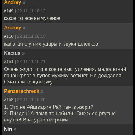
Andrey
»
#149 |
22.11.11 18:12
какое то все вымученое
Andrey
»
#150 |
22.11.11 18:13
как в кино у них удары и звуки шлепков
Kactus
»
#151 |
22.11.11 18:21
Очень ждал, что в конце выступления, малолетний
пацан флаг в пупок мужику воткнет. Не дождался.
Смазали концовочку.
Panzerschreck
»
#152 |
22.11.11 18:28
1. Это не Айшвария Рай там в жюри?
2. Пиздец! А ламп-то набили! Оне ж со ртутью
внутре! Внатуре отморозки.
Nin
»