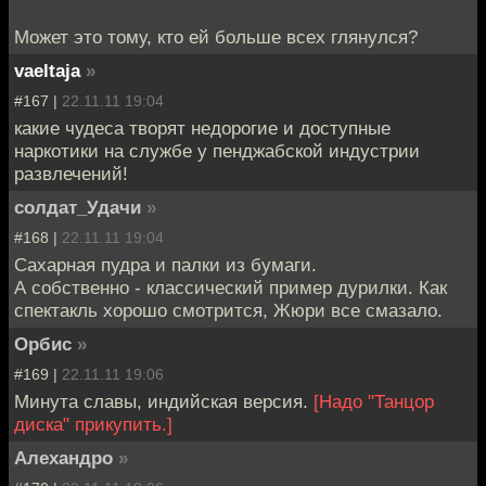
Может это тому, кто ей больше всех глянулся?
vaeltaja
»
#167 |
22.11.11 19:04
какие чудеса творят недорогие и доступные
наркотики на службе у пенджабской индустрии
развлечений!
солдат_Удачи
»
#168 |
22.11.11 19:04
Сахарная пудра и палки из бумаги.
А собственно - классический пример дурилки. Как
спектакль хорошо смотрится, Жюри все смазало.
Орбис
»
#169 |
22.11.11 19:06
Минута славы, индийская версия.
[Надо "Танцор
диска" прикупить.]
Алехандро
»