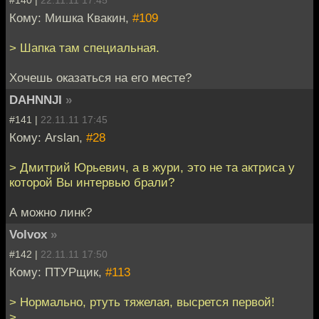
#140 |
22.11.11 17:45
Кому: Мишка Квакин,
#109
> Шапка там специальная.
Хочешь оказаться на его месте?
DAHNNJI
»
#141 |
22.11.11 17:45
Кому: Arslan,
#28
> Дмитрий Юрьевич, а в жури, это не та актриса у
которой Вы интервью брали?
А можно линк?
Volvox
»
#142 |
22.11.11 17:50
Кому: ПТУРщик,
#113
> Нормально, ртуть тяжелая, высрется первой!
>