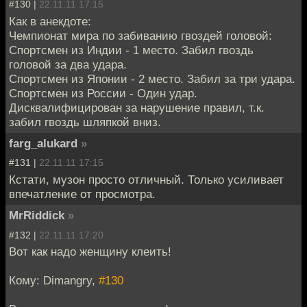
#130 |
22.11.11 17:15
Как в анекдоте:
Чемпионат мира по забиванию гвоздей головой:
Спортсмен из Индии - 1 место. Забил гвоздь
головой за два удара.
Спортсмен из Японии - 2 место. Забил за три удара.
Спортсмен из России - Один удар.
Дисквалифицирован за нарушение правил, т.к.
забил гвоздь шляпкой вниз.
farg_alukard
»
#131 |
22.11.11 17:15
Кстати, музон просто отличный. Только усиливает
впечатление от просмотра.
MrRiddick
»
#132 |
22.11.11 17:20
Вот как надо женщину клеить!
Кому: Dimangry,
#130