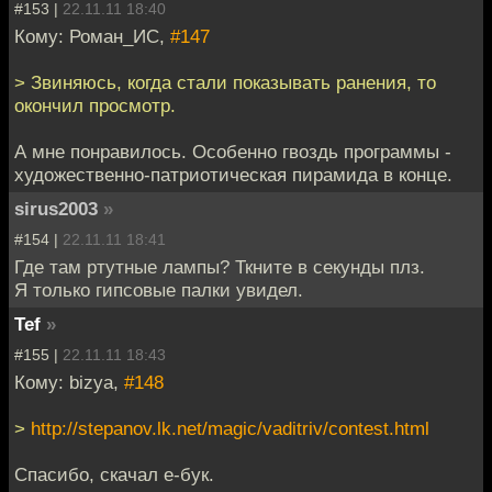
#153 |
22.11.11 18:40
Кому: Роман_ИС,
#147
> Звиняюсь, когда стали показывать ранения, то
окончил просмотр.
А мне понравилось. Особенно гвоздь программы -
художественно-патриотическая пирамида в конце.
sirus2003
»
#154 |
22.11.11 18:41
Где там ртутные лампы? Ткните в секунды плз.
Я только гипсовые палки увидел.
Tef
»
#155 |
22.11.11 18:43
Кому: bizya,
#148
>
http://stepanov.lk.net/magic/vaditriv/contest.html
Спасибо, скачал е-бук.