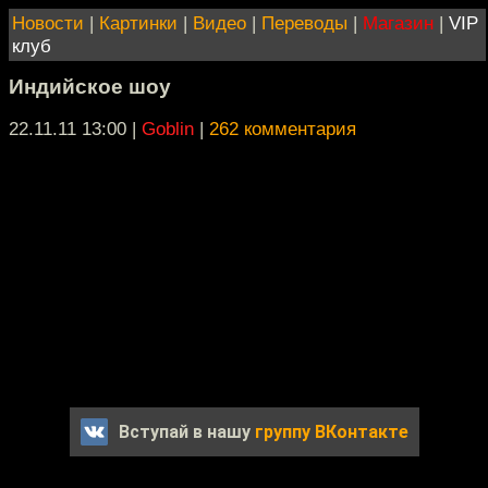
Новости
|
Картинки
|
Видео
|
Переводы
|
Магазин
|
VIP
клуб
Индийское шоу
22.11.11 13:00
|
Goblin
|
262 комментария
Вступай в нашу
группу ВКонтакте