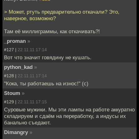
> Может, ртуть предварительно откачали? Это,
наверное, возможно?
Там её миллиграммы, как откачивать?!
_proman
»
#127 |
22.11.11 17:14
Вот что значит говядину не кушать.
python_kad
»
#128 |
22.11.11 17:14
"Кока, ты работаешь на износ!" (с)
Stoum
»
#129 |
22.11.11 17:15
Суровые мужики. Мы эти лампы на работе аккуратно
складируем и сдаём на переработку, а индусы их
банально съедают.
Dimangry
»