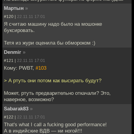
Мартын
»
#120 |
22.11.11 17:01
Я считаю машину надо было на мошонке
буксировать.
Тетя из жури оценила бы обмороком :)
Denmir
»
#121 |
22.11.11 17:01
Кому: PWBT,
#103
> А ртуть они потом как высирать будут?
Может, ртуть предварительно откачали? Это,
наверное, возможно?
Sabarak83
»
#122 |
22.11.11 17:01
That's what I call a fucking good performance!
А в индийские ВДВ — ни ногой!!!