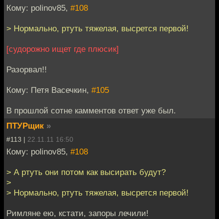
Кому: polinov85,
#108
> Нормально, ртуть тяжелая, высрется первой!
[судорожно ищет где плюсик]
Разорвал!!
Кому: Петя Васечкин,
#105
В прошлой сотне камментов ответ уже был.
ПТУРщик
»
#113 |
22.11.11 16:50
Кому: polinov85,
#108
> А ртуть они потом как высирать будут?
>
> Нормально, ртуть тяжелая, высрется первой!
Римляне ею, кстати, запоры лечили!