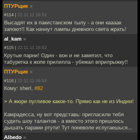
ПТУРщик
»
#114 |
22.11.11 16:51
Высадят их в пакистанском тылу - а они каааак
запоют!! Как начнут лампы дневного света жрать!
al_kam
»
#115 |
22.11.11 16:52
Крутые парни! Один - вон и не заметил, что
табуретка к жопе прилипла - убежал вприпрыжку!!
ПТУРщик
»
#116 |
22.11.11 16:54
Кому: sherl,
#82
> А жюри пугливое какое-то. Прямо как не из Индии!
Камрадесса, ну вот представь: пригласили тебя
судить шоу талантов - а вместо этого пришлось
дышать парами ртути! Тут поневоле испугаешься...
Albedo
»