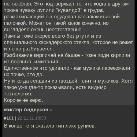
не тяжёлая. Это подтвержает то, что когда в другом
трюке чуваку лупили "кувалдой" в грудак,
размахивающий ею орудовал как алюминиевой
палочкой. Может он такой качок конечно, но
выглядело очень неестественно.
Лампы тоже скорее всего без ртути и из
специального каскадёрского стекла, которое не режет
и легко разбивается.
Разбивание кирпичей на башке - тоже поди кирпичи
из порошка, имитация.
Единственное что удивило - как мужика переезжали
на тачке, это да.
Ну и когда сендвич из гвоздей, плит и мужиков. Хотя
такое уже где-то показывали, есть видимо
технология.
Короче не верю.
мистер Андерсон
»
#161 |
22.11.11 18:53
В конце тетя сказала тин лакх рупиев.