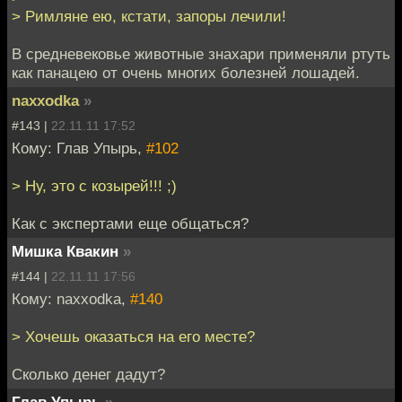
> Римляне ею, кстати, запоры лечили!
В средневековье животные знахари применяли ртуть
как панацею от очень многих болезней лошадей.
naxxodka
»
#143 |
22.11.11 17:52
Кому: Глав Упырь,
#102
> Ну, это с козырей!!! ;)
Как с экспертами еще общаться?
Мишка Квакин
»
#144 |
22.11.11 17:56
Кому: naxxodka,
#140
> Хочешь оказаться на его месте?
Сколько денег дадут?