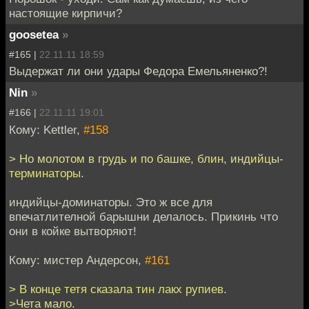
настоящие кирпичи?
goosetea
»
#165 |
22.11.11 18:59
Выдержат ли они удары Федора Емельяненко?!
Nin
»
#166 |
22.11.11 19:01
Кому: Kettler,
#158
> Но молотом в грудь и по башке, блин, индийцы-
терминаторы.
индийцы-доминаторы. Это ж все для
впечатлителной барышни делалось. Прикинь что
они в койке вытворяют!
Кому: мистер Андерсон,
#161
> В конце тетя сказала тин лакх рупиев.
>Чета мало.