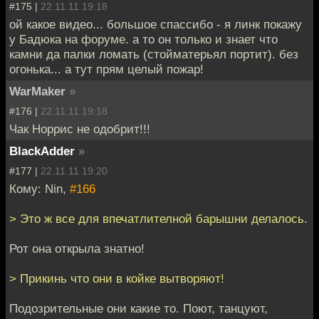
#175 |
22.11.11 19:18
ой какое видео... большое спассибо - я линк покажу
у Бадюка на форуме. а то он только и знает что
камни да палки ломать (стойматерьял портит). без
огонька... а тут прям целый пожар!
WarMaker
»
#176 |
22.11.11 19:18
Чак Норрис не одобрит!!!
BlackAdder
»
#177 |
22.11.11 19:20
Кому: Nin,
#166
> Это ж все для впечатлителной барышни делалось.
Рот она открыла знатно!
> Прикинь что они в койке вытворяют!
Подозрительные они какие то. Поют, танцуют,