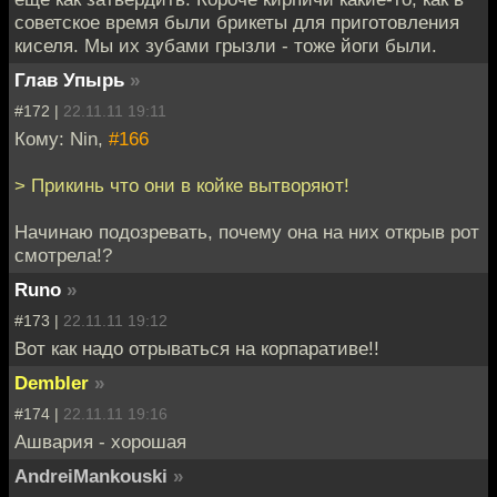
советское время были брикеты для приготовления
киселя. Мы их зубами грызли - тоже йоги были.
Глав Упырь
»
#172 |
22.11.11 19:11
Кому: Nin,
#166
> Прикинь что они в койке вытворяют!
Начинаю подозревать, почему она на них открыв рот
смотрела!?
Runo
»
#173 |
22.11.11 19:12
Вот как надо отрываться на корпаративе!!
Dembler
»
#174 |
22.11.11 19:16
Ашвария - хорошая
AndreiMankouski
»