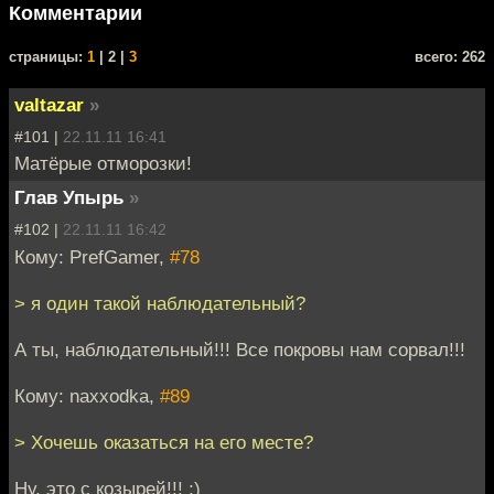
Комментарии
cтраницы:
1
| 2 |
3
всего: 262
valtazar
»
#101 |
22.11.11 16:41
Матёрые отморозки!
Глав Упырь
»
#102 |
22.11.11 16:42
Кому: PrefGamer,
#78
> я один такой наблюдательный?
А ты, наблюдательный!!! Все покровы нам сорвал!!!
Кому: naxxodka,
#89
> Хочешь оказаться на его месте?
Ну, это с козырей!!! ;)