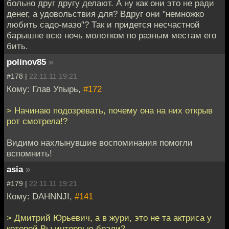
больно друг другу делают. А ну как они это не ради
денег, а удовольствия для? Вдруг они "немножко
любить садо-мазо"? Так и придется несчастной
барышне всю ночь молотком по разным местам его
бить.
polinov85
»
#178 |
22.11.11 19:21
Кому: Глав Упырь,
#172
> Начинаю подозревать, почему она на них открыв
рот смотрела!?
Видимо нахлынувшие воспоминания помогли
вспомнить!
asia
»
#179 |
22.11.11 19:21
Кому: DAHNNJI,
#141
> Дмитрий Юрьевич, а в жури, это не та актриса у
которой Вы интервью брали?