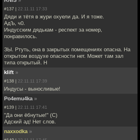
#137 |
22.11.11 17:33
Дяди и тётя в жури охуели да. И я тоже.
АдЪ, ч0.
Индусским дядькам - респект за номер,
понравилось.
ЗЫ. Ртуть, она в закрытых помещениях опасна. На
открытом воздухе опасности нет. Может там зал
типа открытый. Н
klift
»
#138 |
22.11.11 17:39
Индусы - выносливые!
Po4emu4ka
»
#139 |
22.11.11 17:41
"Да они ёбнутые!" (C)
Адский ад! Нет слов.
naxxodka
»