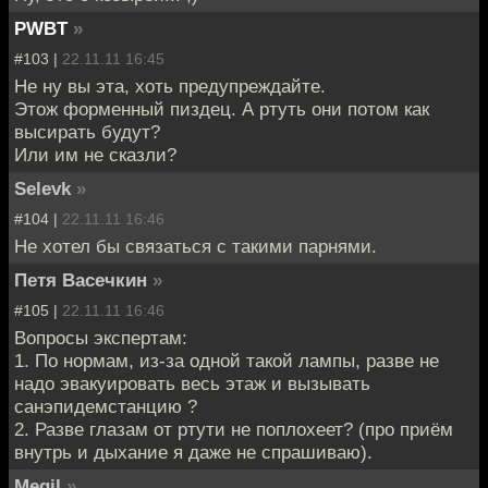
PWBT
»
#103 |
22.11.11 16:45
Не ну вы эта, хоть предупреждайте.
Этож форменный пиздец. А ртуть они потом как
высирать будут?
Или им не сказли?
Selevk
»
#104 |
22.11.11 16:46
Не хотел бы связаться с такими парнями.
Петя Васечкин
»
#105 |
22.11.11 16:46
Вопросы экспертам:
1. По нормам, из-за одной такой лампы, разве не
надо эвакуировать весь этаж и вызывать
санэпидемстанцию ?
2. Разве глазам от ртути не поплохеет? (про приём
внутрь и дыхание я даже не спрашиваю).
Megil
»