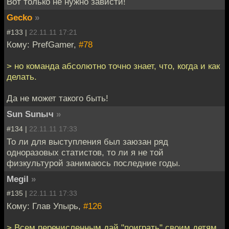
Вот только не нужно зависти!
Gecko
»
#133 |
22.11.11 17:21
Кому: PrefGamer,
#78
> но команда абсолютно точно знает, что, когда и как
делать.
Да не может такого быть!
Sun Sunыч
»
#134 |
22.11.11 17:33
То ли для выступления был заюзан ряд
одноразовых статистов, то ли я не той
физкультурой занимаюсь последние годы.
Megil
»
#135 |
22.11.11 17:33
Кому: Глав Упырь,
#126
> Всем перечисленным дай "поиграть" своим детям.