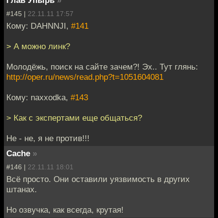
Глав Упырь
»
#145 |
22.11.11 17:57
Кому: DAHNNJI,
#141
> А можно линк?
Молодёжь, поиск на сайте зачем?! Эх.. Тут глянь:
http://oper.ru/news/read.php?t=1051604081
Кому: naxxodka,
#143
> Как с экспертами еще общаться?
Не - не, я не против!!!
Cache
»
#146 |
22.11.11 18:01
Всё просто. Они оставили уязвимость в других
штанах.
Но озвучка, как всегда, крутая!