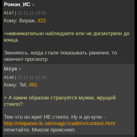
Роман_ИС
»
#147 |
22.11.11 18:01
Кому: Вираж,
#22
>невнимательно наблюдаете или не досмотрели до
конца.
Звиняюсь, когда стали показывать ранения, то
окончил просмотр.
bizya
»
#148 |
22.11.11 18:10
Кому: Tef,
#81
> А каким образом страхуется мужик, жрущий
стекло?
Тем что он жрет НЕ стекло. Ну и до кучи -
http://stepanov.lk.net/magic/vaditriv/contest.html
почитайте. Многое проясняет.