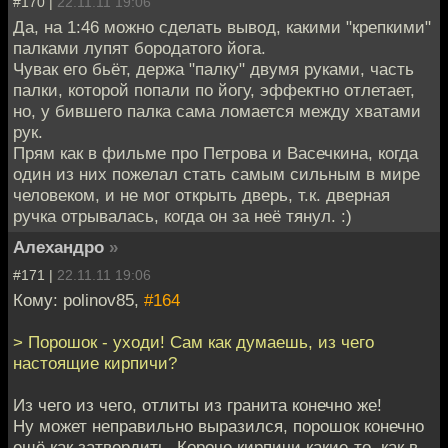
#170 |
22.11.11 19:06
Да, на 1:46 можно сделать вывод, какими "крепкими"
палками лупят бородатого йога.
Чувак его бьёт, держа "палку" двумя руками, часть
палки, которой попали по йогу, эффектно отлетает,
но, у бившего палка сама ломается между хватами
рук.
Прям как в фильме про Петрова и Васечкина, когда
один из них пожелал стать самым сильным в мире
человеком, и не мог открыть дверь, т.к. дверная
ручка отрывалась, когда он за неё тянул. :)
Алехандро
»
#171 |
22.11.11 19:06
Кому: polinov85,
#164
> Порошок - уходи! Сам как думаешь, из чего
настоящие кирпичи?
Из чего из чего, отлиты из гранита конечно же!
Ну может неправильно выразился, порошок конечно
ещё как затвердить. Короче кирпичи какие-то, как в