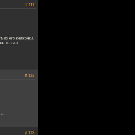
# 111
а из его книжонки.
сь только
# 112
ь.
# 113