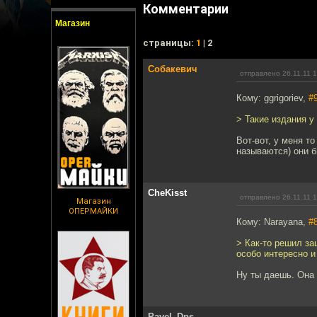
Комментарии
Магазин
cтраницы:
1
| 2
Собакевич
отправлено 26.11.11 
Кому: ggrigoriev,
#
> Такие издания у
Вот-вот, у меня т
называются) они б
CheKisst
отправлено 26.11.11 
Магазин
ОПЕРМАЙКИ
Кому: Narayana,
#
> Как-то решил зац
особо интересно и
Ну ты даешь. Она 
Pavel_Dps