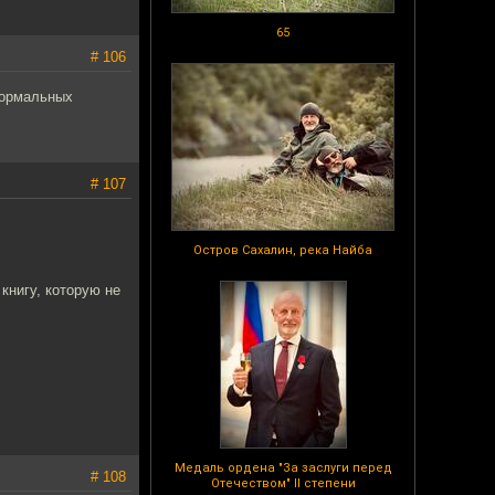
65
# 106
 нормальных
# 107
Остров Сахалин, река Найба
 книгу, которую не
Медаль ордена "За заслуги перед
# 108
Отечеством" II степени