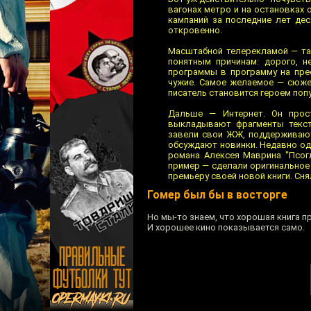
вагонах метро и на остановках
кампаний за последние лет дес
откровенно.
Масштабной телерекламой — так
понятным причинам: дорого, н
программы в программу на пре
чужие. Самое желаемое — сюжет
писатель становится героем по
Дальше — Интернет. Он прос
выкладывают фрагменты тексто
завели свои ЖЖ, поддерживают
обсуждают новинки. Недавно од
романа Алексея Маврина "Псог
пример — сделали оригинальное
премьеру своей новой книги. Снял
Гомер был бы в восторге
Но мы-то знаем, что хорошая книга п
И хорошее кино показывается само.