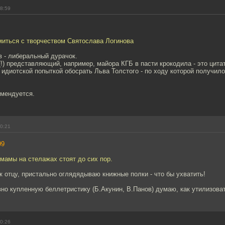
18:59
миться с творчеством Святослава Логинова
 - либеральный дурачок.
!) представляющий, например, майора КГБ в пасти крокодила - это цитат
идиотской попыткой обосрать Льва Толстого - по ходу которой получило
омендуется.
20:21
99
 мамы на стелажах стоят до сих пор.
 к отцу, пристально оглядядываю книжные полки - что бы ухватить!
но купленную беллетристику (Б.Акунин, В.Панов) думаю, как утилизоват
20:26