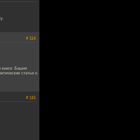
у.
# 114
 книги: Башня
ритические статьи о
# 115