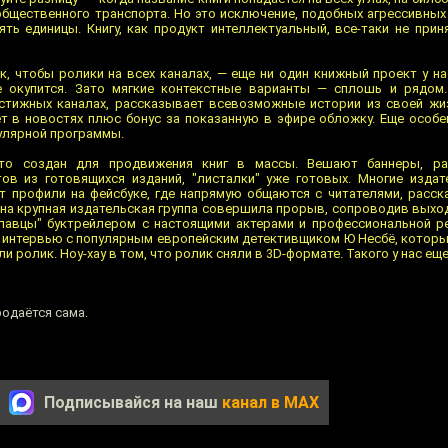
 общественного транспорта. Но это исключение, подобных агрессивны
ять единицы. Книгу, как продукт интеллектуальный, все-таки не прин
, чтобы ролики на всех каналах, — еще ни один книжный проект у на
е окупится. Зато мягкие контекстные варианты — сплошь и рядом.
стижных каналах, рассказывает всевозможные истории из своей жи
 в новостях плюс бонус за показанную в эфире обложку. Еще особен
пулярной программы.
то создан для продвижения книг в массы. Вешают баннеры, ра
в из готовящихся изданий, "листалки" уже готовых. Многие издат
 профили на фейсбуке, где напрямую общаются с читателями, расск
на крупная издательская группа совершила прорыв, сопроводив вых
лавцы" буктрейлером с настоящими актерами и профессиональной р
 интервью с популярным европейским детективщиком Ю Несбё, который
и ролик. Ноу-хау в том, что ролик сняли в 3D-формате. Такого у нас ещ
родаётся сама.
Подписывайся на наш
канал в MAX