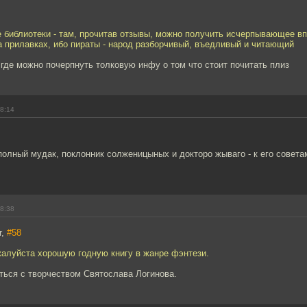
е библиотеки - там, прочитав отзывы, можно получить исчерпывающее в
а прилавках, ибо пираты - народ разборчивый, въедливый и читающий
где можно почерпнуть толковую инфу о том что стоит почитать плиз
18:14
полный мудак, поклонник солженицыных и докторо жываго - к его совета
18:38
r,
#58
жалуйста хорошую годную книгу в жанре фэнтези.
ться с творчеством Святослава Логинова.