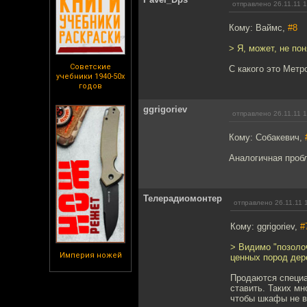
отправлено 26.11.11 
Кому: Ваймс,
#8
> Я, может, не по
Советские
С какого это Метр
учебники 1940-50х
годов
ggrigoriev
отправлено 26.11.11 
Кому: Собакевич,
Аналогичная проб
Телерадиомонтер
отправлено 26.11.11 
Кому: ggrigoriev,
#
> Видимо "позоло
Империя ножей
ценных пород дер
Продаются специа
ставить. Таких мн
чтобы шкафы не в