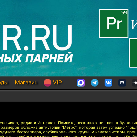
оды
Магазин
VIP
елевизор, радио и Интернет. Помните, несколько лет назад буквальн
 размеров обложка антиутопии "Метро", которая затем успешно "пош
 будущего бестселлера, опубликованного крупным издательством, про
йте разницу" — когда название книги попадается на всех углах, на билбо