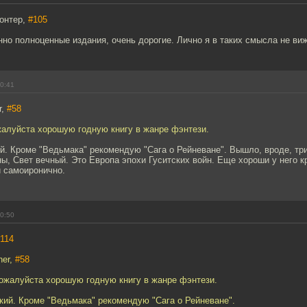
онтер,
#105
но полноценные издания, очень дорогие. Лично я в таких смысла не виж
20:41
r,
#58
жалуйста хорошую годную книгу в жанре фэнтези.
. Кроме "Ведьмака" рекомендую "Сага о Рейневане". Вышло, вроде, три
ы, Свет вечный. Это Европа эпохи Гуситских войн. Еще хороши у него к
и самоиронично.
20:50
114
ner,
#58
пожалуйста хорошую годную книгу в жанре фэнтези.
кий. Кроме "Ведьмака" рекомендую "Сага о Рейневане".