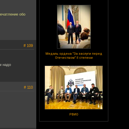
печатление обо
# 109
Медаль ордена "За заслуги перед
Отечеством" II степени
м надо
# 110
РВИО