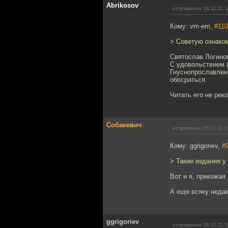
Abrikosov
отправлено 26.11.11 
Кому: vm-em,
#110
> Советую ознако
Святослав Логинов
С удовольствием (
Гнуснопрославлен 
обосраться.
Читать его не рек
Собакевич
отправлено 26.11.11 
Кому: ggrigoriev,
#
> Такие издания у
Вот и я, приезжая
А еще всяку недав
ggrigoriev
отправлено 26.11.11 