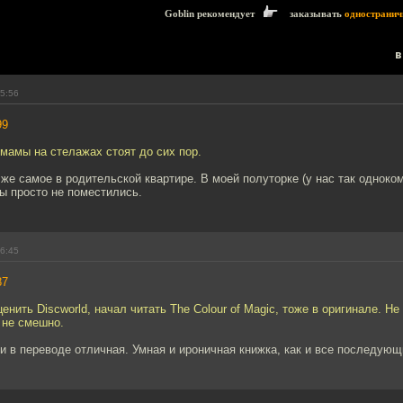
Goblin рекомендует
заказывать
одностранич
в
15:56
99
 мамы на стелажах стоят до сих пор.
о же самое в родительской квартире. В моей полуторке (у нас так однок
ы просто не поместились.
16:45
87
енить Discworld, начал читать The Colour of Magic, тоже в оригинале. Не
 не смешно.
и в переводе отличная. Умная и ироничная книжка, как и все последующ