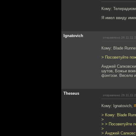
Кому: Телерадиом
Я имел ввиду имен
Ignatovich
отправлено 26.11.11 
Кому: Blade Runne
> Посоветуйте по
Анджей Сапковский
шутов, Божьи воин
фэнтэзи. Весело 
Theseus
отправлено 26.11.11 
Кому: Ignatovich,
#
> Кому: Blade Run
>
> > Посоветуйте 
>
> Анджей Сапковс