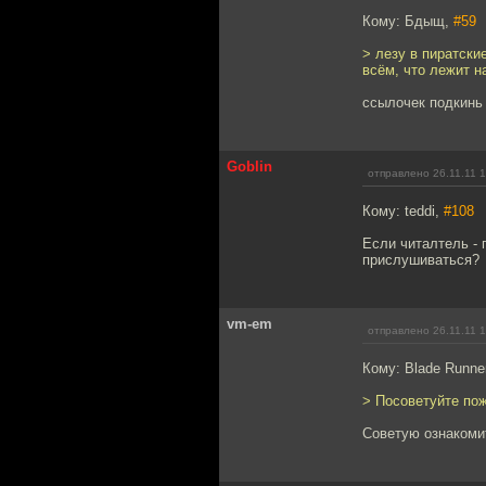
Кому: Бдыщ,
#59
> лезу в пиратски
всём, что лежит н
ссылочек подкинь 
Goblin
отправлено 26.11.11 
Кому: teddi,
#108
Если читалтель - 
прислушиваться?
vm-em
отправлено 26.11.11 
Кому: Blade Runne
> Посоветуйте по
Советую ознакоми