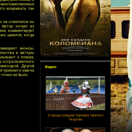
х многомиллионных
ято впаривать так
с не отметился по
 Автор кочует из
зни, комментирует
но ценится, когда
змещают анонсы,
ельства и авторы
азывают о планах,
од остросюжетного
ежиссурой. Другой
Видео
 приехал к нам на
е точно не было.
О предстоящем Турнире Святого
Георгия