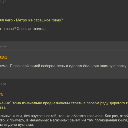
17:57
нял чего - Метро же страшное говно?
о - говно? Хорошая книжка.
17:57
#101
лема. Я прошлой зимой поборол лень и сделал большую книжную полку.
17:57
75
ченые" тома изначально предназначены стоять в первом ряду дорогого 
ева.
льные книги, без внутренностей, только обложка красивая. Как раз, чт
ого, к примеру, в мебельных магазинах: зачем им там полноценная книга
ыглядели пустыми.