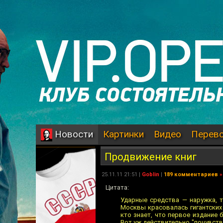
Картинки
Видео
Перев
Новости
Продвижение книг
25.11.11 21:51 |
Goblin
|
189 комментариев
»
Цитата:
Ударные средства — наружка, т
Москвы красовалась гигантских
кто знает, что первое издание
Вот уж действительно "почувству