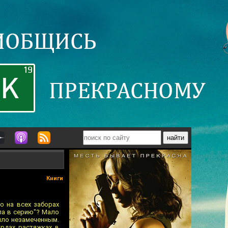
Книги
о на всех заборах
ла в серию"? Мало
шло незамеченным.
рдах, растяжках, в