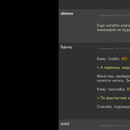
shhmn
отправлено 26.11.11 
Ещё читайте книги
инженеров не буде
Бдыщ
отправлено 26.11.11 
Кому: Goblin,
#82
> А пареньку, вид
Меня они, наоборо
хочется читать. Зн
Кому: naxxodka,
#
> По фантастике 
Спасибо, подпишус
teddi
отправлено 26.11.11 