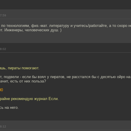
17:59
 по технологиям, физ.-мат. литературу и учитесь/работайте, а то скоро
т. Инженеры, человеческих душ. )
18:02
ишь, пираты помогают.
т, подвели - если бы взял у пиратов, не расстался бы с десятью ойро на
ачит, есть от них польза?
90
крайне рекомендую журнал Если.
ь на него.
18:12