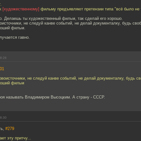
.
 к
[художественному]
фильму предъявляют претензии типа "всё было не 
ло. Делаешь ты художественный фильм, так сделай его хорошо.
оисточники, не следуй канве событий, не делай документалку, будь сво
роший фильм.
лучается гавно.
18:26
01
рвоисточники, не следуй канве событий, не делай документалку, будь с
роший фильм
роя называть Владимиром Высоцким. А страну - СССР.
18:30
ть,
#279
ет эту притчу...