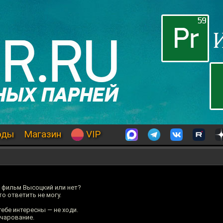
оды
Магазин
VIP
 фильм Высоцкий или нет?
о ответить не могу.
ебе интересны — не ходи.
чарование.