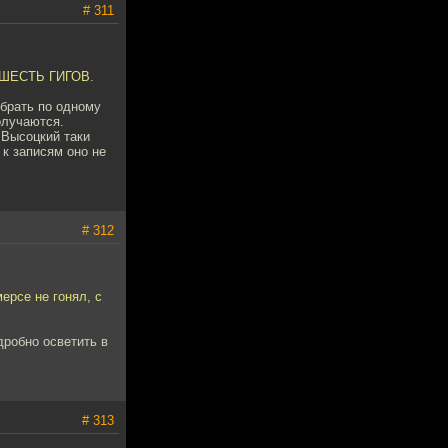
# 311
в. ШЕСТЬ ГИГОВ.
 брать по одному
олучаются.
 Высоцкий таки
 к записям оно не
# 312
ерсе не гонял, с
дробно осветить в
# 313