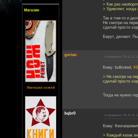
> Как раз наоборот
> Удивляет, когда
Магазин
Так в том-то и де
Не смотри на перв
сделай просто хо
Берут, делают. По
gorian
отправлено 28.11.11 
Кому: bulkinted,
#3
> Не смотри на пе
сделай просто хо
Империя ножей
Тогда не нужно ге
bqbr0
отправлено 28.11.11 
Кому: Кенгапроми
> Каждый казак зна