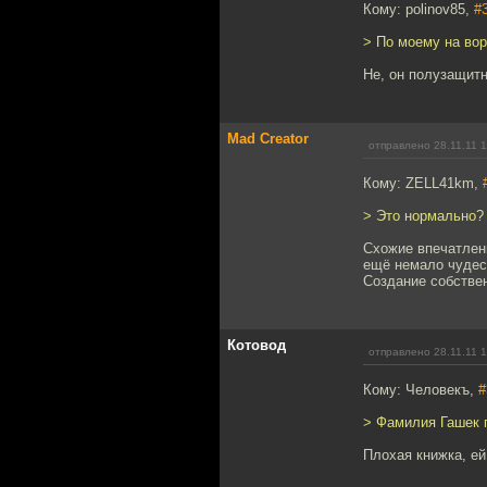
Кому: polinov85,
#
> По моему на вор
Не, он полузащитн
Mad Creator
отправлено 28.11.11 
Кому: ZELL41km,
> Это нормально? 
Схожие впечатлени
ещё немало чудес
Создание собстве
Котовод
отправлено 28.11.11 
Кому: Человекъ,
#
> Фамилия Гашек 
Плохая книжка, ей