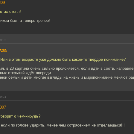
309
отах стоял!
иком был, а теперь тренер!
19:02
#285
Или в этом возрасте уже должно быть какое-то твердое понимание?
я, в 28 картина очень сильно проясняется, если идти в соотв. направлен
ных открытий ждёт впереди.
нной семьи и дети многие взгляды на жизнь и миропонимание меняют ра
19:04
307
говорит о чем-нибудь?
 если по голове ударить, менее чем сотрясением не отделаешься!!!