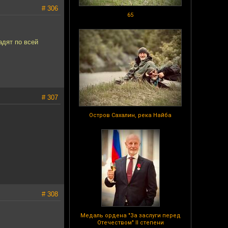
# 306
65
адят по всей
# 307
Остров Сахалин, река Найба
# 308
Медаль ордена "За заслуги перед
Отечеством" II степени