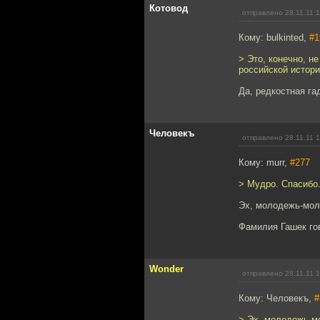
Котовод
отправлено 28.11.11 
Кому: bulkinted,
#1
> Это, конечно, не
российской истори
Да, редкостная га
Человекъ
отправлено 28.11.11 
Кому: murr,
#277
> Мудро. Спасибо
Эх, молодежь-мол
Фамилия Гашек го
Wonder
отправлено 28.11.11 
Кому: Человекъ,
#
> Эх, молодежь-м