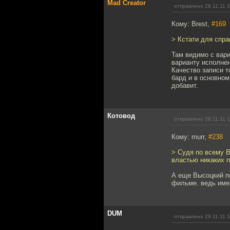
Mad Creator
отправлено 28.11.11 
Кому: Brest,
#169
> Кстати для спра
Там видимо с вари
варианту исполнен
Качество записи т
бард и в основном
добавит.
Котовод
отправлено 28.11.11 
Кому: murr,
#238
> Судя по всему В
властью никаких 
А еще Высоцкий по
фильме. ведь име
DUM
отправлено 28.11.11 