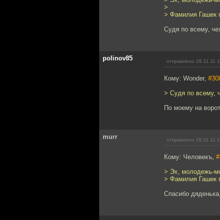
>
> Фамилия Гашек 
Судя по всему, чех
polinov85
отправлено 28.11.11 
Кому: Wonder,
#30
> Судя по всему, ч
По моему на ворот
murr
отправлено 28.11.11 
Кому: Человекъ,
#
> Эх, молодежь-м
> Фамилия Гашек 
Спасибо дяденька,