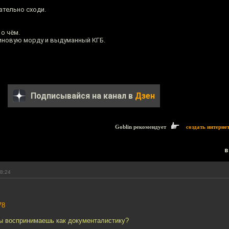
ательно сходи.
о чём.
зиновую морду и выдуманный КГБ.
Подписывайся на канал в
Дзен
Goblin рекомендует
создать интерне
в
18:24
78
ы воспринимаешь как документалистику?