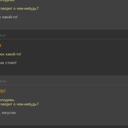
говорит о чем-нибудь?
 какой-то!
18:47
8
ех какой-то!
ах стоял!
18:48
307
олодежь.
говорит о чем-нибудь?
 погуглю.