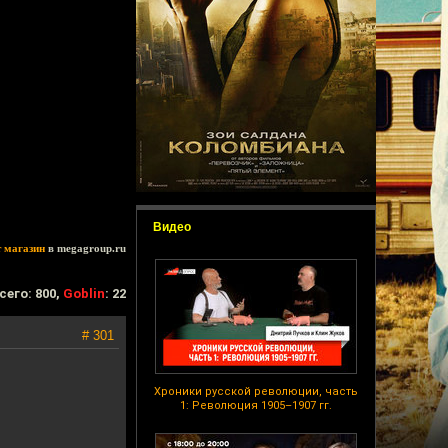
Видео
т магазин
в megagroup.ru
сего: 800,
Goblin
: 22
# 301
Хроники русской революции, часть
1: Революция 1905–1907 гг.