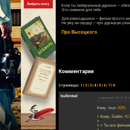
Если ты либеральный дурачок — обяз
Это снимали для тебя.
Для равнодушных — фильм просто ни 
Ни уму, ни сердцу — про дурацкую ре
Про Высоцкого
Комментарии
cтраницы:
1
|
2
|
3
| 4 |
5
|
6
|
7
|
8
bulkinted
отправлено 28.11.11 
Кому: murr,
#281
> Кому: Goblin,
#2
>
> > Ты все фильм
>