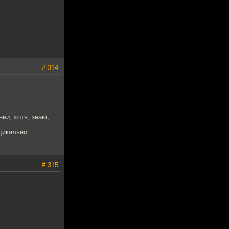
# 314
ии, хотя, знаю,
дикально.
# 315