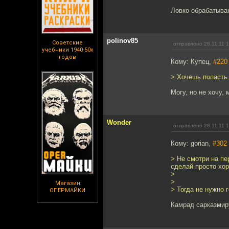
Ловко обрабатываю
polinov85
Советские
отправлено 28.11.11 
учебники 1940-50х
годов
Кому: Купец,
#220
> Хочешь попасть
Могу, но не хочу,
Wonder
отправлено 28.11.11 
Кому: gorian,
#302
> Не смотри на пе
сделай просто хо
>
>
Магазин
> Тогда не нужно 
ОПЕРМАЙКИ
Камрад сарказмиру