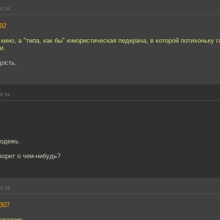
18:34
92
 кино, а "типа, как бы" юмористическая педерача, в которой потихоньку г
и.
дость.
18:34
.
одежь.
ворит о чем-нибудь?
18:38
307
олодежь.