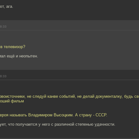
т, ага.
18:33
 в телевизор?
 мал ещё и неопытен.
18:33
рвоисточники, не следуй канве событий, не делай документалку, будь с
роший фильм
героя называть Владимиром Высоцким. А страну - СССР.
ет, что получается у него с различной степенью удачности.