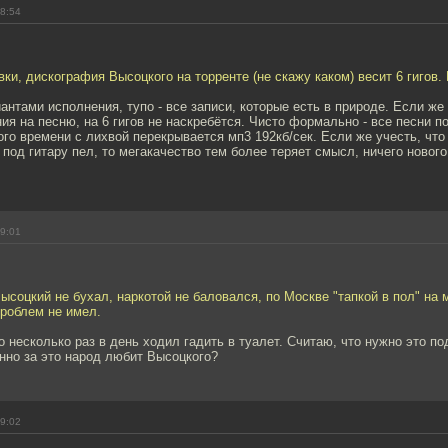
18:54
вки, дискография Высоцкого на торренте (не скажу каком) весит 6 гиго
антами исполнения, тупо - все записи, которые есть в природе. Если же
ия на песню, на 6 гигов не наскребётся. Чисто формально - все песни п
ого времени с лихвой перекрывается мп3 192кб/cек. Если же учесть, что
 под гитару пел, то мегакачество тем более теряет смысл, ничего нового
19:01
ысоцкий не бухал, наркотой не баловался, по Москве "тапкой в пол" на м
проблем не имел.
 несколько раз в день ходил гадить в туалет. Считаю, что нужно это по
нно за это народ любит Высоцкого?
19:02