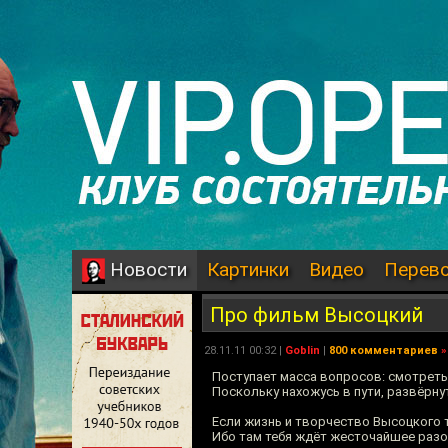
Картинки
Видео
Перев
Новости
Про фильм Высоцкий
28.11.11 00:32 |
Goblin
|
800 комментариев
»
Поступает масса вопросов: смотреть
Поскольку нахожусь в пути, развёрнут
Если жизнь и творчество Высоцкого т
Ибо там тебя ждёт жесточайшее разо