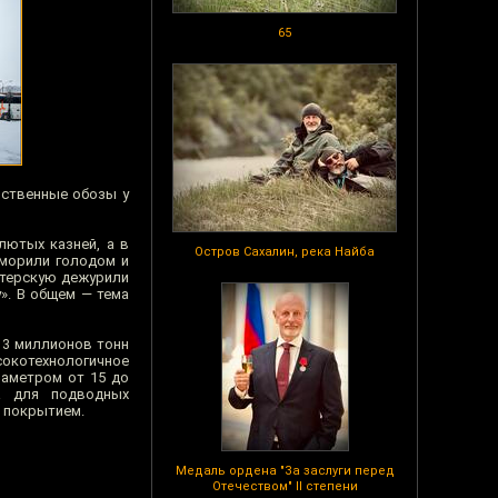
65
рственные обозы у
лютых казней, а в
Остров Сахалин, река Найба
 морили голодом и
стерскую дежурили
». В общем — тема
 3 миллионов тонн
ысокотехнологичное
иаметром от 15 до
а для подводных
 покрытием.
Медаль ордена "За заслуги перед
Отечеством" II степени