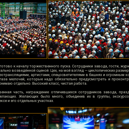
готово к началу торжественного пуска. Сотрудники завода, гости, жу
ально возведённой сценой. Цех, на мой взгляд — циклопических разме
деотрансляциями, артистами, спецосветителями в башнях и огромным к
лаза мелочей, которые надо обязательно предусмотреть и проконт
нимаю отдельно. Высокий класс, чистая работа.
енная часть, награждение отличившихся сотрудников завода, праз
желающих. Желающих было много, объединив их в группы, экскур
се и его отдельных участках.