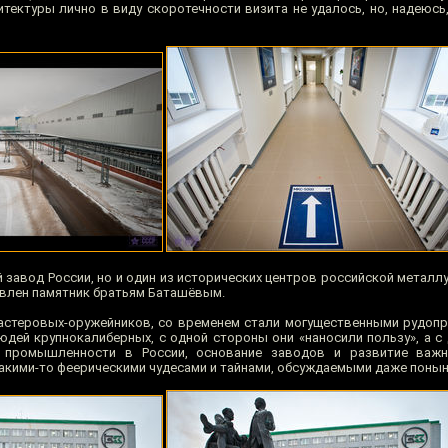
тектуры лично в виду скоротечности визита не удалось, но, надеюсь,
 завод России, но и один из исторических центров российской металл
влен памятник братьям Баташёвым.
астеровых-оружейников, со временем стали могущественными рудоп
дей крупнокалиберных, с одной стороны они «наносили пользу», а с 
 промышленности в России, основание заводов и развитие важн
акими-то феерическими чудесами и тайнами, обсуждаемыми даже понын