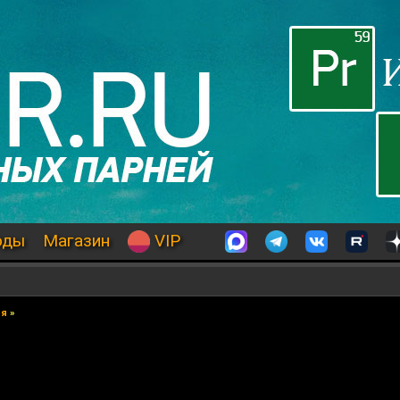
оды
Магазин
VIP
ия
»