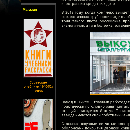
иностранных кредитных денег.
Магазин
В 2013 году, когда комплекс выйде
отечественных трубопроизводителей
тонн такого листа российские пр
аналогичной, а то и более качествен
Советские
учебники 1940-50х
годов
Завод в Выксе — главный работодате
практически поголовно занят метал
станций приходится 8 штук. Понятн
завода имеются свои собственные «Ш
Стальные ажурные сетчатые констр
оболочками покрытия двоякой крив