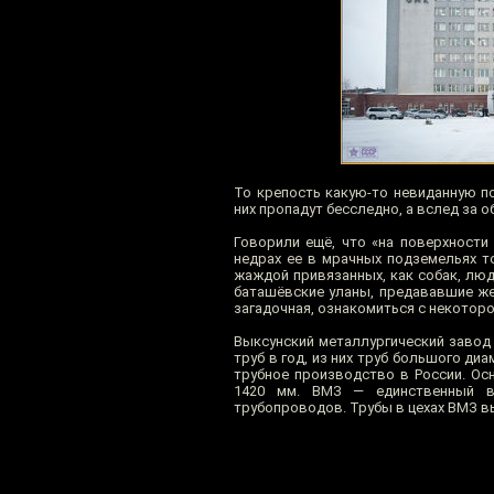
То крепость какую-то невиданную п
них пропадут бесследно, а вслед за о
Говорили ещё, что «на поверхности
недрах ее в мрачных подземельях т
жаждой привязанных, как собак, люд
баташёвские уланы, предававшие же
загадочная, ознакомиться с некотор
Выксунский металлургический завод
труб в год, из них труб большого д
трубное производство в России. Ос
1420 мм. ВМЗ — единственный в
трубопроводов. Трубы в цехах ВМЗ 