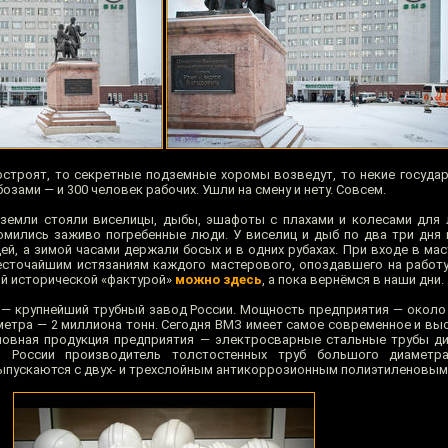
остроят, то секретные подземные хоромы возведут, то некие госуда
бозами — и 300 человек рабочих. Ушли на смену и нету. Совсем.
 земли стояли виселицы, дыбы, эшафоты с плахами и колесами для 
омились заживо погребенные люди. У виселиц и дыб по два три дня
ей, а зимой часами держали босых и в одних рубахах. При входе в ма
сточайшим истязаниям каждого мастерового, опоздавшего на работу
ой исторической «фактурой»
можно здесь
, а пока вернёмся в наши дни.
 — крупнейший трубный завод России. Мощность предприятия — около
иаметра — 2 миллиона тонн. Сегодня ВМЗ имеет самое современное и в
новная продукция предприятия — электросварные стальные трубы д
 России производитель толстостенных труб большого диаметр
выпускаются с двух- и трехслойным антикоррозионным полиэтиленовым