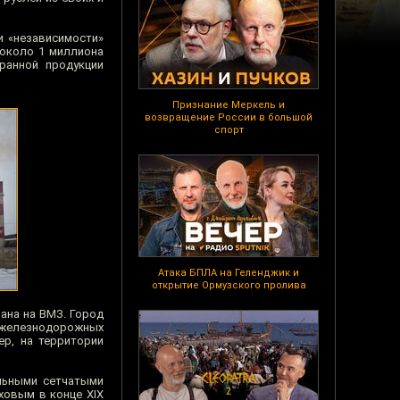
и «независимости»
 около 1 миллиона
ранной продукции
Признание Меркель и
возвращение России в большой
спорт
Атака БПЛА на Геленджик и
открытие Ормузского пролива
ана на ВМЗ. Город
о железнодорожных
ер, на территории
льными сетчатыми
ховым в конце XIX