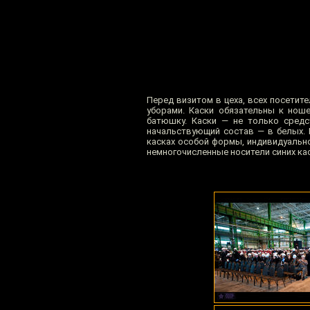
Перед визитом в цеха, всех посети
уборами. Каски обязательны к нош
батюшку. Каски — не только средс
начальствующий состав — в белых. 
касках особой формы, индивидуально
немногочисленные носители синих кас