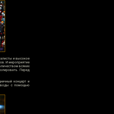
рналисты и высокое
ров. И мероприятие
оличеством всяких
ролировать. Перед
дничный концерт и
соводы с помощью