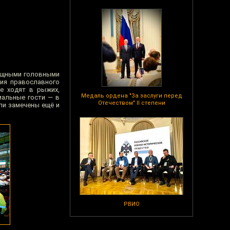
зящными головными
ия православного
е ходят в рыжих,
Медаль ордена "За заслуги перед
иальные гости — в
Отечеством" II степени
ли замечены ещё и
РВИО