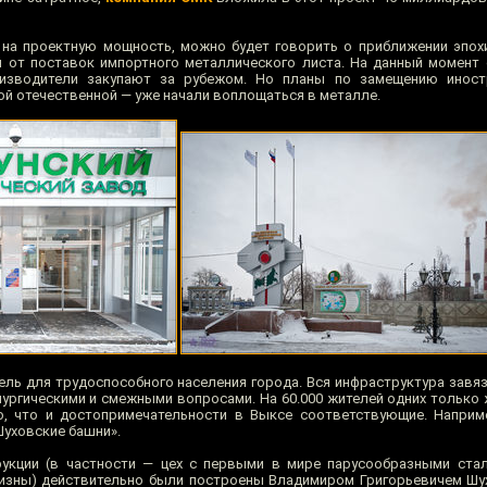
т на проектную мощность, можно будет говорить о приближении эпох
 от поставок импортного металлического листа. На данный момент
оизводители закупают за рубежом. Но планы по замещению иност
ной отечественной — уже начали воплощаться в металле.
ль для трудоспособного населения города. Вся инфраструктура завяз
лургическими и смежными вопросами. На 60.000 жителей одних тольк
о, что и достопримечательности в Выксе соответствующие. Наприм
уховские башни».
укции (в частности — цех с первыми в мире парусообразными ста
изны) действительно были построены Владимиром Григорьевичем Шу