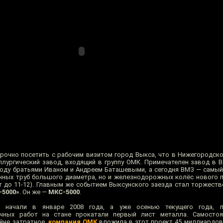
срочно посетить с рабочим визитом город Выкса, что в Нижегородско
лургический завод, входящий в группу ОМК. Примечателен завод в 
 году братьями Иваном и Андреем Баташевыми, а сегодня ВМЗ — самый
нных труб большого диаметра, но и железнодорожных колёс нового п
лет до 11-12). Главным же событием Выксунского заезда стал торжест
-5000»
. Он же —
МКС-5000
.
 начали в январе 2008 года, а уже осенью текущего года, п
дочных работ на стане прокатали первый лист металла. Самостоя
йне затратное,
компания ОМК
вложила в этот проект 45 миллиардов 