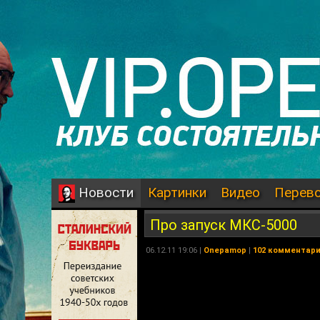
Картинки
Видео
Перев
Новости
Про запуск МКС-5000
06.12.11 19:06 |
Onepamop
|
102 комментар