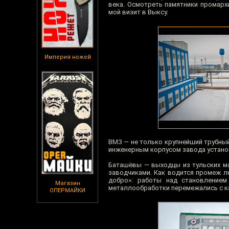
века. Осмотреть памятники промархи
мой визит в Выксу.
Империя ножей
ВМЗ — не только крупнейший трубный
инженерным корпусом завода устано
Баташёвы — выходцы из тульских м
заводчиками. Как водится промеж лю
добро»: работы над становлением
Магазин
металлообработки перемежались с к
ОПЕРМАЙКИ