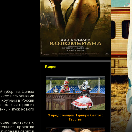
Видео
й губернии. Целью
Выксе несколькими
 крупный в России
околения (срок их
венный пуск нового
О предстоящем Турнире Святого
Георгия
осле монтажных,
тельная прокатка
рублей из своих и