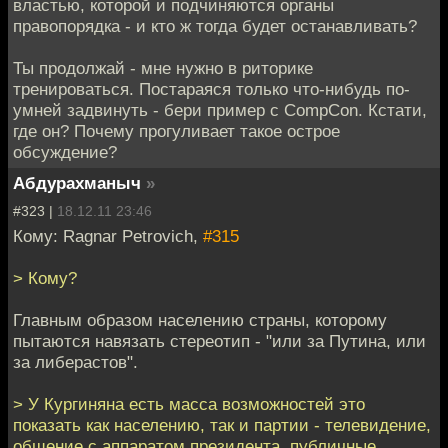
властью, которой и подчиняются органы
правопорядка - и кто ж тогда будет останавливать?
Ты продолжай - мне нужно в риторике
тренироваться. Постараяся только что-нибудь по-
умней задвинуть - бери пример с CompCon. Кстати,
где он? Почему прогуливает такое острое
обсуждение?
Абдурахманыч
»
#323 |
18.12.11 23:46
Кому: Ragnar Petrovich,
#315
> Кому?
Главным образом населению страны, которому
пытаются навязать стереотип - "или за Путина, или
за либерастов".
> У Кургиняна есть масса возможностей это
показать как населению, так и партии - телевидение,
общение с аппаратом президента, публичные