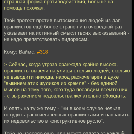
странная форма противодействия, больше на
помощь похожая.
Твой протест против вытаскивания людей из лап
оранжистов ещё более странен и в очередной раз
указывает на истинный смысл твоих высказываний -
не надо препятствовать пидорасам.
Кому: Ваймс,
#318
> Сейчас, когда угроза оранжада крайне высока,
оранжисты вывели на улицы столько людей, сколько
не выводити никогда, народ раскочегарен в духе
"выкинем этих жуликов из кремля" - без единой
мысли на тему того, кого туда посавдим всемто них
- с выражением недовльства желательно обождать.
И опять на ту же тему - "ни в коем случае нельзя
остудить раскочегаренных оранжистами и направить
их недовольство в конструктивное русло".
Тебе не надоело ещё, или может оплата за каждый