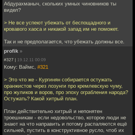
Абдурахманыч, скольких умных чиновников ты
видел?
> Не все успеют убежать от беспощадного и
кровавого хаоса и никакой запад им не поможет.
Так и не предполагается, что убежать должны все.
profik
»
#327 |
19.12.11 00:09
Кому: Ваймс,
#321
> Это что же - Кургинян собирается остужать
оранжистов через лозунги про кремлевскую чуму,
про жуликов и воров, про эпоху ограбления народа?
Остужать? Какой хитрый план.
План действительно хитрый и непонятен
троешникам - если недовольство, которое люди не
знают на что направить и потому распаляются ещё
сильней, пустить в конструктивное русло, чтоб их