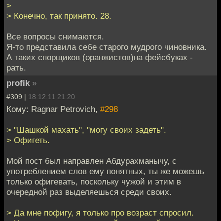
>
> Конечно, так принято. 28.
Все вопросы снимаются.
Я-то представила себе старого мудрого чиновника.
А таких спорщиков (оранжистов)на фейсбуках -
рать.
profik
»
#309 |
18.12.11 21:20
Кому: Ragnar Petrovich,
#298
> "Шашкой махать", "могу своих задеть".
> Офигеть.
Мой пост был направлен Абдурахманычу, с
употреблением слов ему понятных, ты же можешь
только офигевать, поскольку чужой и этим в
очередной раз выделяешься среди своих.
> Да мне пофигу, я только про возраст спросил.