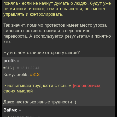
поняла - если не начнут думать о людях, будут уже
не митинги, и никто, тем что начнется, не сможет
управлять и контролировать.
Так значит, помимо протестов имеет место угроза
силового противостояния и в перспективе
переворота. А воспользуется результатами понятно
кто.
Ну и в чём отличие от орангутангов?
profik
»
#316 |
18.12.11 22:41
Кому: profik,
#313
> испытываю трудности с ясным
[излошением]
своих мыслей
Даже настолько явные трудности :)
Ваймс
»