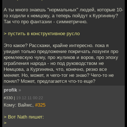
А ты много знаешь "нормальных" людей, которые 10-
го ходили к немцову, а теперь пойдут к Кургиняну?
Так что про фантазии - симметрично.
> пустить в конструктивное русло
Это какое? Расскажи, крайне интересно. пока я
увидел только предложение покричать лозунги про
кремлевскую чуму, про жуликов и воров, про эпоху
ограбления народа - но под руководством не
Немцова, а Кургиняна, что, конечно, резко все
меняет. Но, может, я чего-тог не знаю? Чего-то не
понял? Может, предлагается что-то еще?
profik
»
#330 |
19.12.11 00:22
Кому: Ваймс,
#325
> Вот Nath пишет:
>