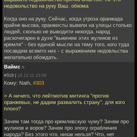
недовольство на руку Ваш. обкома
Когда оно на руку. Сейчас, когда угроза оранжада
крайне высока, оранжисты вывели на улицы столько
людей, сколько не выводити никогда, народ
раскочегарен в духе "выкинем этих жуликов из
кремля" - без единой мысли на тему того, кого туда
посавдим всемто них - с выражением недовльства
желательно обождать.
Ваймс
»
#319 |
18.12.11 23:09
Кому: Nath,
#303
> А ничего, что лейтмотив митинга "против
оранжевых, не дадим развалить страну", для кого
плохо?
Зачем там тогда про кремлевскую чуму? Зачем про
жуликов и воров? Зачем про эпоху ограбления
народа? Без этого что, никак нельзя? Что, нет