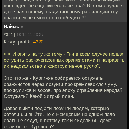
пост идёт, без оценки его качества? В этом случае я
даже рад нашему традиционному разгильдяйству -
оранжизм не сможет его победить!!!
Ваймс
»
#321 |
18.12.11 23:27
Кому: profik,
#320
> > И опять на ту же тему - "ни в коем случае нельзя
остудить раскочегаренных оранжистами и направить
их недовольство в конструктивное русло".
Это что же - Кургинян собирается остужать
оранжистов через лозунги про кремлевскую чуму,
про жуликов и воров, про эпоху ограбления народа?
Остужать? Какой хитрый план.
Давая выйти под эти лозунги людям, которые
хотели бы выйти, но с Немцовым на одном поле
срать не сядут, и потому так и сидели бы дома -
если бы не Кургинян?