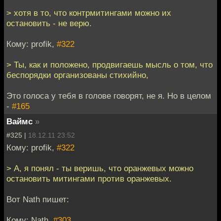
> хотя в то, что контрмитингами можно их
остановить - не верю.
Кому: profik,
#322
> Ты, как и положено, продвигаешь мысль о том, что
беспорядки организованы стихийно,
Это голоса у тебя в голове говорят, не я. Но в целом
-
#165
Ваймс
»
#325 |
18.12.11 23:52
Кому: profik,
#322
> А, я понял - ты веришь, что оранжевых можно
остановить митингами против оранжевых.
Вот Nath пишет:
Кому: Nath,
#303