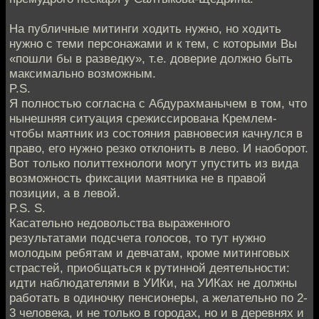
На публичные митинги ходить нужно, но ходить
нужно с теми персонажами и к тем, с которыми Вы
«пошли бы в разведку», т.е. доверие должно быть
максимально возможным.
P.S.
Я полностью согласна с Абдурахманычем в том, что
нынешняя ситуация срежиссирована Кремлем-
чтобы маятник из состояния равновесия качнулся в
право, его нужно резко отклонить в лево. И наоборот.
Вот только политтехнологи могут упустить из вида
возможность фиксации маятника не в правой
позиции, а в левой.
P.S. S.
Касательно недовольства выраженного
результатами подсчета голосов, то тут нужно
молодым ребятам и девчатам, кроме митинговых
страстей, приобщаться к рутинной деятельности:
идти наблюдателями в УИКи, на УИКах не должны
работать в одиночку пенсионеры, а желательно по 2-
3 человека, и не только в городах, но и в деревнях и