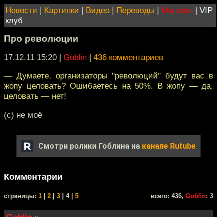
Новости
|
Картинки
|
Видео
|
Переводы
|
Магазин
|
VIP
клуб
Про революции
17.12.11 15:20
|
Goblin
|
436 комментариев
— Думаете, организаторы "революций" будут вас в
жопу целовать? Ошибаетесь на 50%. В жопу — да,
целовать — нет!
(c) не моё
Смотри ролики Гоблина на
канале Rutube
Комментарии
cтраницы:
1
|
2
|
3
| 4 |
5
всего: 436,
Goblin
: 3
Goblin
»