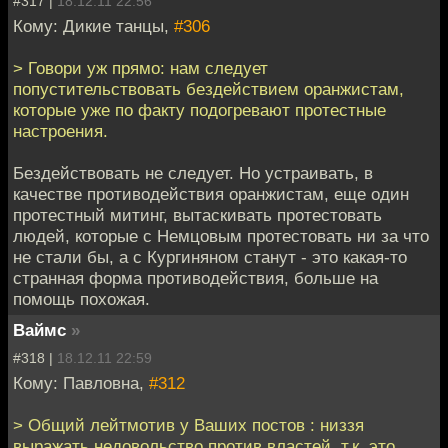
#317 |
18.12.11 22:56
Кому: Дикие танцы,
#306
> Говори уж прямо: нам следует
попустительствовать бездействием оранжистам,
которые уже по факту подогревают протестные
настроения.
Бездействовать не следует. Но устраивать, в
качестве противодействия оранжистам, еще один
протестный митинг, вытаскивать протестовать
людей, которые с Немцовым протестовать ни за что
не стали бы, а с Кургиняном станут - это какая-то
странная форма противодействия, больше на
помощь похожая.
Ваймс
»
#318 |
18.12.11 22:59
Кому: Павловна,
#312
> Общий лейтмотив у Ваших постов : низзя
выражать недовольство против властей, т.к. это