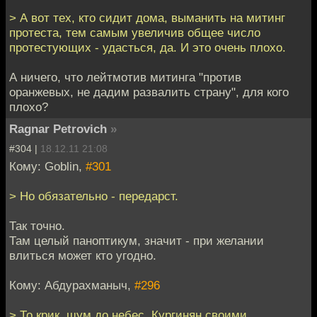
> А вот тех, кто сидит дома, выманить на митинг
протеста, тем самым увеличив общее число
протестующих - удасться, да. И это очень плохо.
А ничего, что лейтмотив митинга "против
оранжевых, не дадим развалить страну", для кого
плохо?
Ragnar Petrovich
»
#304 |
18.12.11 21:08
Кому: Goblin,
#301
> Но обязательно - передарст.
Так точно.
Там целый паноптикум, значит - при желании
влиться может кто угодно.
Кому: Абдурахманыч,
#296
> То крик, шум до небес, Кургинян своими