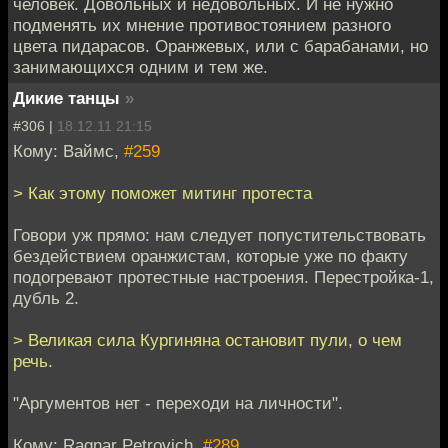
человек. Довольных и недовольных. И не нужно
подменять их мнение противостоянием разного
цвета пидарасов. Оранжевых, или с барабанами, но
занимающихся одним и тем же.
Дикие танцы
»
#306 |
18.12.11 21:15
Кому: Ваймс,
#259
> Как этому поможет митинг протеста
Говори уж прямо: нам следует попустительствовать
бездействием оранжистам, которые уже по факту
подогревают протестные настроения. Перестройка-1,
дубль 2.
> Великая сила Кургиняна остановит пули, о чем
речь.
"Аргументов нет - переходи на личности".
Кому: Ragnar Petrovich,
#289