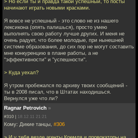
> Но если ты и правда такой успешный, то посты
начинают играть новыми красками.
Я вовсе не успешный - это слово не из нашего
лексикона (опять палишься), просто умею
выполнять свою работу лучше других. И меня не
очень радует, что более молодые, при нынешней
системе образования, до сих пор не могут составить
мне конкуренцию в плане работы, а не
"эффективности" и "успешности".
> Куда уехал?
Я утром пробежался по архиву твоих сообщений -
ты в 2008 писал, что в Штатах находишься.
Вернулся уже что ли?
Ragnar Petrovich
»
#310 |
18.12.11 21:21
Кому: Дикие танцы,
#306
> И у тебя везде агенты Кремля и провокаторы на