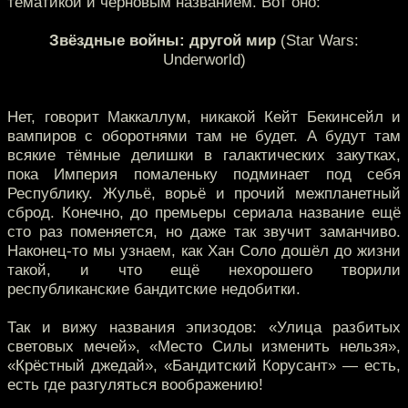
тематикой и черновым названием. Вот оно:
Звёздные войны: другой мир
(Star Wars:
Underworld)
Нет, говорит Маккаллум, никакой Кейт Бекинсейл и
вампиров с оборотнями там не будет. А будут там
всякие тёмные делишки в галактических закутках,
пока Империя помаленьку подминает под себя
Республику. Жульё, ворьё и прочий межпланетный
сброд. Конечно, до премьеры сериала название ещё
сто раз поменяется, но даже так звучит заманчиво.
Наконец-то мы узнаем, как Хан Соло дошёл до жизни
такой, и что ещё нехорошего творили
республиканские бандитские недобитки.
Так и вижу названия эпизодов: «Улица разбитых
световых мечей», «Место Силы изменить нельзя»,
«Крёстный джедай», «Бандитский Корусант» — есть,
есть где разгуляться воображению!