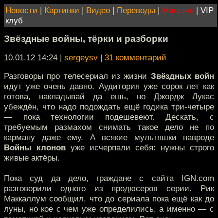
Новости
|
Картинки
|
Видео
|
Переводы
|
Магазин
|
VIP
клуб
Звёздные войны, тёрки и разборки
10.01.12 14:24
|
sergeysv
|
31 комментарий
Разговоры про телесериал из жизни
Звёздных войн
идут уже очень давно. Аудитория уже сорок лет как
готова, накладывай да ешь, но Джордж Лукас
убеждён, что надо подождать ещё годика три-четыре
— пока технологии подешевеют. Дескать, с
требуемым размахом снимать такое дело не по
карману даже ему. А всякие мультяшки навроде
Войны клонов
уже исчерпали себя: нужны строго
живые актёры.
Пока суд да дело, граждане с сайта IGN.com
разговорили одного из продюсеров серии. Рик
Маккаллум сообщил, что до сериала пока ещё как до
луны, но кое с чем уже определились, а именно — с