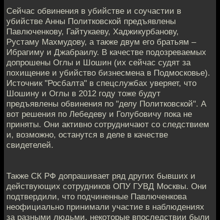
Сейчас обвинения в убийстве и соучастии в
убийстве Анны Политковской предъявлены
Павлюченкову, Гайтукаеву, Хаджикурбанову,
Рустаму Махмудову, а также двум его братьям –
Ибрагиму и Джабраилу. В качестве подозреваемых
допрошены Оглы и Шошин (их сейчас судят за
похищение и убийство бизнесмена в Подмосковье).
Источник "Росбалта" в спецслужбах уверяет, что
Шошину и Оглы в 2012 году тоже будут
предъявлены обвинения по "делу Политковской". А
вот решения по Лебедеву и Голубовичу пока не
приняты. Они активно сотрудничают со следствием
и, возможно, останутся в деле в качестве
свидетелей.
Также СК РФ допрашивает ряд других бывших и
действующих сотрудников ОПУ ГУВД Москвы. Они
подтвердили, что подчиненные Павлюченкова
неофициально принимали участие в наблюдениях
за разными людьми, некоторые впоследствии были