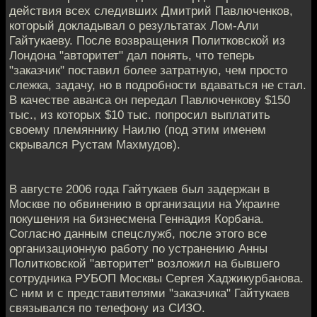
действия всех следивших Дмитрий Павлюченков,
который докладывал о результатах Лом-Али
Гайтукаеву. После возвращения Политковской из
Лондона "авторитет" дал понять, что теперь
"заказчик" поставил более затратную, чем просто
слежка, задачу, но в подробности вдаваться не стал.
В качестве аванса он передал Павлюченкову $150
тыс., из которых $10 тыс. попросил выплатить
своему племяннику Наилю (под этим именем
скрывался Рустам Махмудов).
В августе 2006 года Гайтукаев был задержан в
Москве по обвинению в организации на Украине
покушения на бизнесмена Геннадия Корбана.
Согласно данным спецслужб, после этого все
организационную работу по устранению Анны
Политковской "авторитет" возложил на бывшего
сотрудника РУБОП Москвы Сергея Хаджикурбанова.
С ним и с представителями "заказчика" Гайтукаев
связывался по телефону из СИЗО.