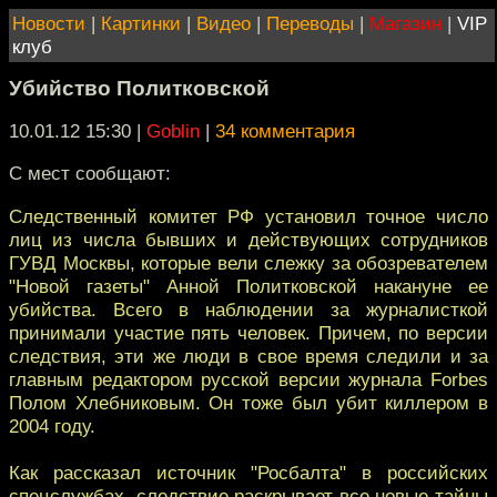
Новости
|
Картинки
|
Видео
|
Переводы
|
Магазин
|
VIP
клуб
Убийство Политковской
10.01.12 15:30
|
Goblin
|
34 комментария
С мест сообщают:
Следственный комитет РФ установил точное число
лиц из числа бывших и действующих сотрудников
ГУВД Москвы, которые вели слежку за обозревателем
"Новой газеты" Анной Политковской накануне ее
убийства. Всего в наблюдении за журналисткой
принимали участие пять человек. Причем, по версии
следствия, эти же люди в свое время следили и за
главным редактором русской версии журнала Forbes
Полом Хлебниковым. Он тоже был убит киллером в
2004 году.
Как рассказал источник "Росбалта" в российских
спецслужбах, следствие раскрывает все новые тайны