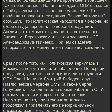
снимала. Однако женщина на протяжении трех дней
так и не появилась. Начальник отдела ОПУ связался
с Гайтукаевым и высказал свое удивление. Тот
пообещал прояснить ситуацию. Вскоре "авторитет"
сообщил, что Политковская находится в Лондоне, но
скоро оттуда вернется. По версии следствия, в
Англии в этот момент журналистка встречалась с
Закаевым, Березовским и экс-сотрудником ФСБ
Александром Литвиненко. Причем свидетели
утверждают, что между ними произошел конфликт.
Сразу после того, как Политковская вернулась в
Москву, за ней установили наблюдение. По версии
следствия, участие в нем принимали сотрудники
ОПУ Олег Шошин и Дмитрий Лебедев, друг
Павлюченкова Червоне Оглы, а также Сергей
Голубович. Последний одно время работал в ОПУ,
потом уволился и открыл свой автосервис.
Несмотря на это, приятели-милиционеры
продолжали привлекать его к неофициальной
слежке за разными людьми. Координировал