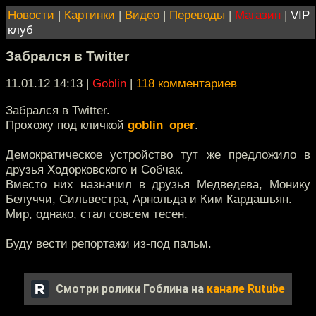
Новости
|
Картинки
|
Видео
|
Переводы
|
Магазин
|
VIP
клуб
Забрался в Twitter
11.01.12 14:13
|
Goblin
|
118 комментариев
Забрался в Twitter.
Прохожу под кличкой
goblin_oper
.
Демократическое устройство тут же предложило в
друзья Ходорковского и Собчак.
Вместо них назначил в друзья Медведева, Монику
Белуччи, Сильвестра, Арнольда и Ким Кардашьян.
Мир, однако, стал совсем тесен.
Буду вести репортажи из-под пальм.
Смотри ролики Гоблина на
канале Rutube