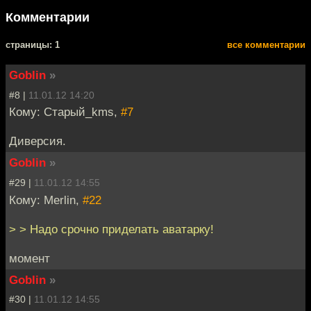
Комментарии
cтраницы: 1
все комментарии
Goblin
»
#8 |
11.01.12 14:20
Кому: Старый_kms,
#7
Диверсия.
Goblin
»
#29 |
11.01.12 14:55
Кому: Merlin,
#22
> > Надо срочно приделать аватарку!
момент
Goblin
»
#30 |
11.01.12 14:55