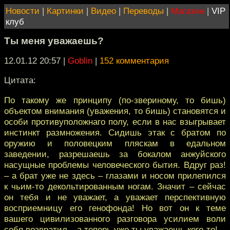
Новости
|
Картинки
|
Видео
|
Переводы
|
Магазин
|
VIP
клуб
Ты меня уважаешь?
12.01.12 20:57
|
Goblin
|
152 комментария
Цитата:
По такому же принципу (по-звериному, то бишь)
объектом внимания (уважения, то бишь) становятся и
особи противуположнаго полу, если в нас взыгрывает
инстинкт размножения. Сидишь этак с братом по
оружию и половецким пляскам в едальном
заведении, разрешаешь за бокалом анжуйского
насущные проблемы человеческого бытия. Вдруг раз!
– а брат уже не здесь – глазами и носом прилепился
к чьим-то декольтированным ногам. Значит – сейчас
он тебя и не уважает, а уважает перспективную
восприемницу его генофонда! Но вот он к теме
вашего цивилизованного разговора усилием воли
себя возвратил – а теперь уже ты уважаешь кого-то!