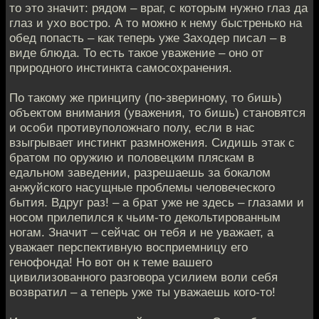
то это значит: рядом – враг, с которым нужно глаз да
глаз и ухо востро. А то можно к нему быстренько на
обед попасть – как теперь уже Заходер писал – в
виде блюда. То есть такое уважение – оно от
природного инстинкта самосохранения.
По такому же принципу (по-звериному, то бишь)
объектом внимания (уважения, то бишь) становятся
и особи противуположнаго полу, если в нас
взыгрывает инстинкт размножения. Сидишь этак с
братом по оружию и половецким пляскам в
едальном заведении, разрешаешь за бокалом
анжуйского насущные проблемы человеческого
бытия. Вдруг раз! – а брат уже не здесь – глазами и
носом прилепился к чьим-то декольтированным
ногам. Значит – сейчас он тебя и не уважает, а
уважает перспективную восприемницу его
генофонда! Но вот он к теме вашего
цивилизованного разговора усилием воли себя
возвратил – а теперь уже ты уважаешь кого-то!