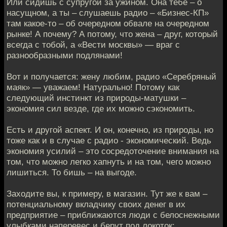
Или сидишь с супругой за ужином. Она тебе – о
насущном, а ты – слушаешь радио – «Бизнес-КП»
там какое-то – об очередном обвале на очередном
рынке! А почему? А потому, что жена – друг, который
всегда с тобой, а «Вести москвы» — враг с
разнообразными подлянами!
Вот и получается: жену любим, радио «Серебряный
маяк» — уважаем! Натурально! Потому как
следующий инстинкт из природы-матушки –
экономия сил везде, где их можно сэкономить.
Есть и другой аспект. И он, конечно, из природы, но
тоже как и в случае с радио - экономический. Ведь
экономия усилий – это сосредоточение внимания на
том, что можно легко хапнуть и на том, чего можно
лишиться. То бишь – на выгоде.
Заходите вы, к примеру, в магазин. Тут же к вам –
потенциальному вкладчику своих денег в их
предприятие – приближаются люди с белоснежными
улыбками наперевес и берут под локоток: