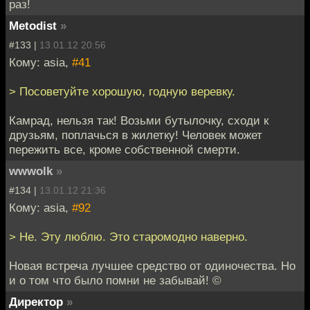
раз!
Metodist
»
#133 |
13.01.12 20:56
Кому: asia,
#41
> Посоветуйте хорошую, годную веревку.
Камрад, нельзя так! Возьми бутылочку, сходи к
друзьям, поплачься в жилетку! Человек может
пережить все, кроме собственной смерти.
wwwolk
»
#134 |
13.01.12 21:36
Кому: asia,
#92
> Не. Эту люблю. Это старомодно наверно.
Новая встреча лучшее средство от одиночества. Но
и о том что было помни не забывай! ©
Директор
»