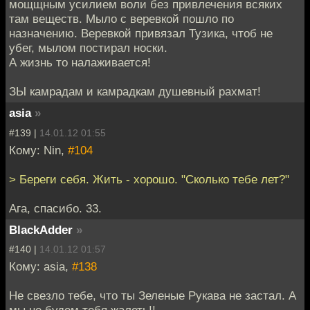
мощщным усилием воли без привлечения всяких
там веществ. Мыло с веревкой пошло по
назначению. Веревкой привязал Тузика, чтоб не
убег, мылом постирал носки.
А жизнь то налаживается!
ЗЫ камрадам и камрадкам душевный рахмат!
asia
»
#139 |
14.01.12 01:55
Кому: Nin,
#104
> Береги себя. Жить - хорошо. "Сколько тебе лет?"
Ага, спасибо. 33.
BlackAdder
»
#140 |
14.01.12 01:57
Кому: asia,
#138
Не свезло тебе, что ты Зеленые Рукава не застал. А
мы не будем тебя жалеть!!