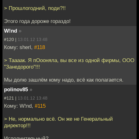
> Прошлогодний, поди?!!
Этого года дороже гораздо!
W!nd
»
#120 |
13.01.12 13:48
Кому: sherl,
#118
> Таааак. Я пОооняла, вы все из одной фирмы, ООО
"Занедорого"!!!
Мы долю зашлём кому надо, всё как полагается.
polinov85
»
#121 |
13.01.12 13:48
Кому: W!nd,
#115
> Не, нормально всё. Он же не Генеральный
директор!!!
Исполнительный?