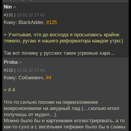
Nin
»
#131 |
13.01.12 17:43
Кому: BlackAdder,
#125
> Учитывая, что до восхода я просыпаюсь крайне
тяжело, ругаю я нашего реформатора каждое утро:)
Так вот почему у русских такие угрюмые хари...
Proba
»
#132 |
13.01.12 17:43
Кому: Собакевич,
#4
> # 4
Что-то сильно похоже на переизложение
микроэкономики на амурный лад (…сколько ютил
получишь от мудил…).
Можно было бы и картинками иллюстрировать, а то
как-то сухо а с весёлыми гифками было бы в саамы