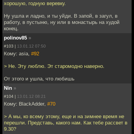
хорошую, годную веревку.
Ну ушла и ладно, и ты уйди. В запой, в загул, в
работу, в пустыню, ну или в монастырь на худой
конец.
polinov85
»
#103 |
13.01.12 07:50
Кому: asia,
#92
> Не. Эту люблю. Эт старомодно наверно.
От этого и ушла, что любишь
Nin
»
#104 |
13.01.12 08:21
Кому: BlackAdder,
#70
> А мы, ко всему этому, еще и на зимнее время не
перешли. Представь, какого нам. Как тебе рассвет в
9.30?