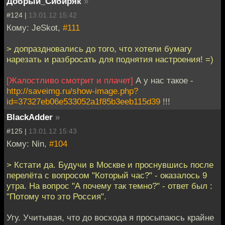
Добрый_Сибиряк
»
#124 |
13.01.12 15:42
Кому: JeSkot,
#111
> допраздновались до того, что хотели бумагу
нарезать и разбросать для поднятия настроения! =)
[Жалостливо смотрит и плачет]
А у нас такое -
http://saveimg.ru/show-image.php?
id=37327eb06e533052a1f85b3eeb115d39
!!!
BlackAdder
»
#125 |
13.01.12 15:43
Кому: Nin,
#104
> Кстати да. Будучи в Москве и проснувшись после
перелёта с вопросом "Который час?" - оказалось 9
утра. На вопpос "А почему так темно?" - ответ был :
"Потому что это Россия".
Угу. Учитывая, что до восхода я просыпаюсь крайне