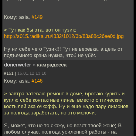
Кому: asia,
#149
> Тут как бы эта, вот он тузик:
http://s015.radikal.ru/i332/1012/3b/83a88c26ee0d.jpg
Ну ни себе чего Тузик!!! Тут не верёвка, а цепь от
подъемного крана нужна, чтоб не убёг.
donerweter
»
камрадесса
#151 |
15.01.12 13:18
Кому: asia,
#146
> завтра затеваю ремонт в доме, бросаю курить и
куплю себе контактные линзы вместо оптических
костылей ака очкофф. Ну и еще надо пару лимонов
за полгода заработать, но это мелочи.
Я, может, что не то скажу, но везет твоей жене) В
любом случае, полгода усиленной работы - на