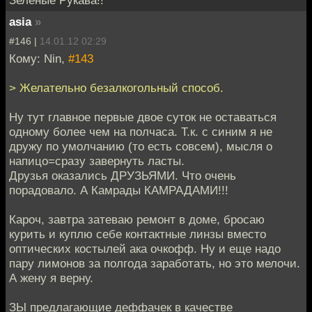
asia
»
#146 |
14.01.12 02:29
Кому: Nin,
#143
> Желательно безалкогольный способ.
Ну тут главное первые двое суток не оставаться
одному более чем на полчаса. Т.к. с синим я не
дружу по умолчанию (то есть совсем), мысля о
напицо=сразу завернуть ласты.
Друзья оказались ДРУЗЬЯМИ. Что очень
порадовало. А Камрады КАМРАДАМИ!!!
Кароч, завтра затеваю ремонт в доме, бросаю
курить и куплю себе контактные линзы вместо
оптических костылей ака очкофф. Ну и еще надо
пару лимонов за полгода заработать, но это мелочи.
А жену я верну.
ЗЫ предлагающие деффачек в качестве