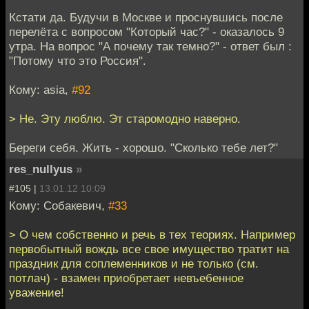
Кстати да. Будучи в Москве и проснувшись после
перелёта с вопросом "Который час?" - оказалось 9
утра. На вопpос "А почему так темно?" - ответ был :
"Потому что это Россия".
Кому: asia,
#92
> Не. Эту люблю. Эт старомодно наверно.
Береги себя. Жить - хорошо. "Сколько тебе лет?"
res_nullyus
»
#105 |
13.01.12 10:09
Кому: Собакевич,
#33
> О чем собственно и речь в тех теориях. Например
первобытный вождь все свое имущество тратит на
праздник для соплеменников и не только (см.
потлач) - взамен приобретает невъебенное
уважение!