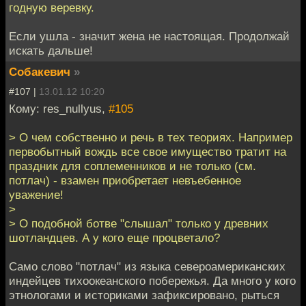
годную веревку.
Если ушла - значит жена не настоящая. Продолжай
искать дальше!
Собакевич
»
#107 |
13.01.12 10:20
Кому: res_nullyus,
#105
> О чем собственно и речь в тех теориях. Например
первобытный вождь все свое имущество тратит на
праздник для соплеменников и не только (см.
потлач) - взамен приобретает невъебенное
уважение!
>
> О подобной ботве "слышал" только у древних
шотландцев. А у кого еще процветало?
Само слово "потлач" из языка североамериканских
индейцев тихоокеанского побережья. Да много у кого
этнологами и историками зафиксировано, рыться