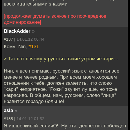
восклицательными знаками
[продолжает думать всякое про поочередное
доминирование]
BlackAdder
»
#137 |
14.01.12 00:44
Кому: Nin,
#131
> Так вот почему у русских такие угрюмые хари...
Нин, я все понимаю, русский язык становится все
менее и менее родным. При всем моем хорошем
отношении к тебе, должен заметить, что слово
"хари" неприятное. "Рожи" звучит лучше, но тоже
некрасиво. В общем, нам, русским, слово "лица"
нравится гораздо больше!
asia
»
#138 |
14.01.12 01:52
Я ишшо живой есличО!. Ну эта, депресняк побежден