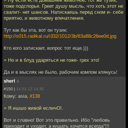
> Ну если есть домашнее животное, тот же Тузик,
тоже подспорье. Греет душу мысль, что хоть этот не
свалит- нет шансов. Натискаешь перед сном и- себе
приятно, и животному впечатления.
Тут как бы эта, вот он тузик:
http://s015.radikal.ru/i332/1012/3b/83a88c26ee0d.jpg
Кто кого затискает, вопрос тот еще.)))
> Но и в блуд ударяться не гоже- грех это!
Да и в мыслях не было, рабочим компом клянусь!
sherl
»
#150 |
14.01.12 14:30
Кому: asia,
#138
> Я ишшо живой есличО!.
Вот и славно! Вот это правильно. Ибо "любовь
приходит и уходит, а кушать хочется всегда"!!!