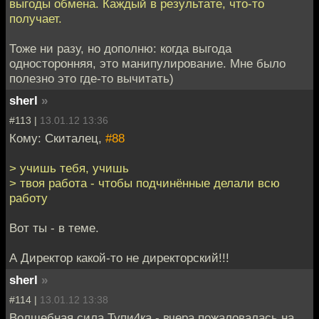
выгоды обмена. Каждый в результате, что-то
получает.
Тоже ни разу, но дополню: когда выгода
односторонняя, это манипулирование. Мне было
полезно это где-то вычитать)
sherl
»
#113 |
13.01.12 13:36
Кому: Скиталец,
#88
> учишь тебя, учишь
> твоя работа - чтобы подчинённые делали всю
работу
Вот ты - в теме.
А Директор какой-то не директорский!!!
sherl
»
#114 |
13.01.12 13:38
Волшебная сила Тупи4ка - вчера пожаловалась на