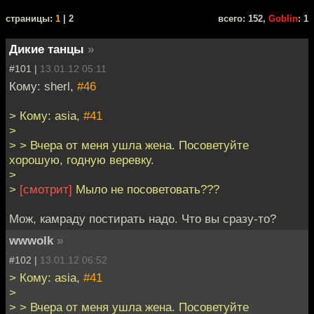
cтраницы:
1
| 2
всего: 152,
Goblin
: 1
Дикие танцы
»
#101 |
13.01.12 05:11
Кому: sherl,
#46
> Кому: asia,
#41
>
> > Вчера от меня ушла жена. Посоветуйте
хорошую, годную веревку.
>
>
[смотрит]
Мыло не посоветовать???
Мож, камраду постирать надо. Что вы сразу-то?
wwwolk
»
#102 |
13.01.12 06:52
> Кому: asia,
#41
>
> > Вчера от меня ушла жена. Посоветуйте