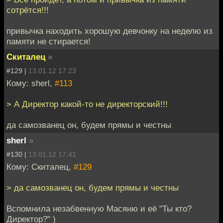
сотрётся!!!
привычка находить хорошую девчонку на неделю из
памяти не стирается!
Скиталец
»
#129 |
13.01.12 17:23
Кому: sherl,
#113
> А Директор какой-то не директорский!!!
да самозванец он, будем прямы и честны
sherl
»
#130 |
13.01.12 17:41
Кому: Скиталец,
#129
> да самозванец он, будем прямы и честны
Вспомнила незабвенную Масяню и её "Ты кто?
Директор?" )