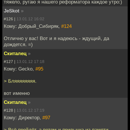
тяжело, ругаю я нашего реформатора каждое утро:)
JeSkot
»
#126 |
13.01.12 16:02
Кому: Добрый_Сибиряк,
#124
Отлично у вас! Вот и я надеюсь - ждущий, да
дождется. =)
Скиталец
»
#127 |
13.01.12 17:18
Кому: Gecko,
#95
> Бляяяяяяяя.
вот именно
Скиталец
»
#128 |
13.01.12 17:19
Кому: Директор,
#97
> Всё пройдёт, а потом и привычка из памяти