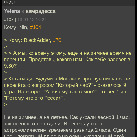
надо.
Yelena
»
камрадесса
#108 |
13.01.12 10:24
Кому: Nin,
#104
> Кому: BlackAdder,
#70
>
> > А мы, ко всему этому, еще и на зимнее время не
перешли. Представь, какого нам. Как тебе рассвет в
9.30?
>
> Кстати да. Будучи в Москве и проснувшись после
перелёта с вопросом "Который час?" - оказалось 9
утра. На вопpос "А почему так темно?" - ответ был :
"Потому что это Россия".
>
Не на зимнее, а на летнее. Как украли весной 1 час,
так осенью и не отдали. И теперь у нас с
астрономическим временем разница 2 часа. Один
час - декретный плюс еще один, украденный этой