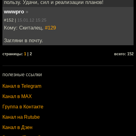
пользу. Удачи, сил и реализации планов!
wwwpro
»
#152 |
15.01.12 15:25
Кому: Скиталец,
#129
Загляни в почту.
cтраницы:
1
| 2
всего: 152
полезные ссылки
Канал в Telegram
Канал в MAX
Группа в Контакте
Канал на Rutube
Канал в Дзен