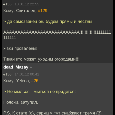
#135 |
13.01.12 22:55
Кому: Скиталец,
#129
> да самозванец он, будем прямы и честны
ААААААААААААААААААААААААААА!!!!!!!!!!!!!1111111
111111
Явки провалены!
Тикай кто может, уходим огородами!!!
dead_Mazay
»
#136 |
14.01.12 00:42
Кому: Yelena,
#26
> Не мылься - мыться не придется!
Поясни, затупил.
P.S. К стате (с), сарказм тут снабжают тремя (3)