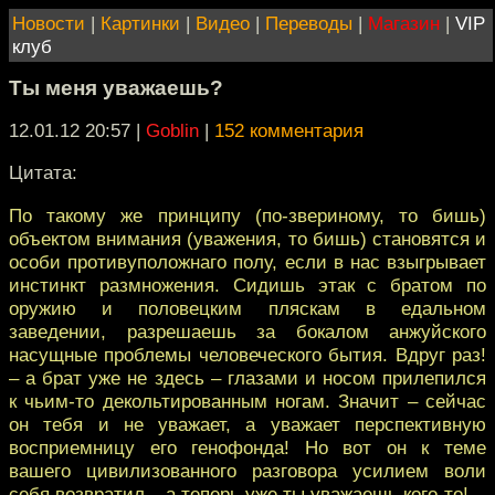
Новости
|
Картинки
|
Видео
|
Переводы
|
Магазин
|
VIP
клуб
Ты меня уважаешь?
12.01.12 20:57
|
Goblin
|
152 комментария
Цитата:
По такому же принципу (по-звериному, то бишь)
объектом внимания (уважения, то бишь) становятся и
особи противуположнаго полу, если в нас взыгрывает
инстинкт размножения. Сидишь этак с братом по
оружию и половецким пляскам в едальном
заведении, разрешаешь за бокалом анжуйского
насущные проблемы человеческого бытия. Вдруг раз!
– а брат уже не здесь – глазами и носом прилепился
к чьим-то декольтированным ногам. Значит – сейчас
он тебя и не уважает, а уважает перспективную
восприемницу его генофонда! Но вот он к теме
вашего цивилизованного разговора усилием воли
себя возвратил – а теперь уже ты уважаешь кого-то!