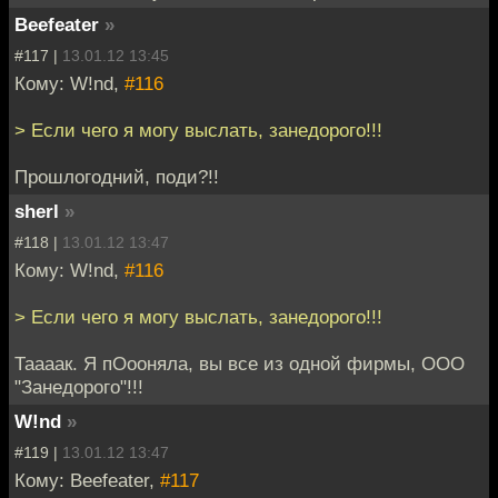
Beefeater
»
#117 |
13.01.12 13:45
Кому: W!nd,
#116
> Если чего я могу выслать, занедорого!!!
Прошлогодний, поди?!!
sherl
»
#118 |
13.01.12 13:47
Кому: W!nd,
#116
> Если чего я могу выслать, занедорого!!!
Таааак. Я пОооняла, вы все из одной фирмы, ООО
"Занедорого"!!!
W!nd
»
#119 |
13.01.12 13:47
Кому: Beefeater,
#117