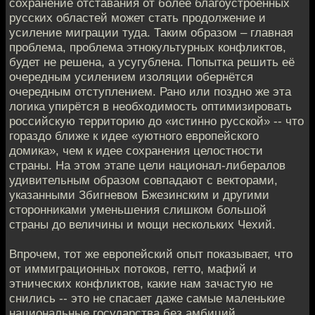
сохранение отставания от более благоустроенных
русских областей может стать продолжение и
усиление миграции туда. Таким образом – главная
проблема, проблема этнокультурных конфликтов,
будет не решена, а усугублена. Попытка решить её
очередным усилением изоляции обернётся
очередным отступлением. Рано или поздно же эта
логика упирётся в необходимость оптимизировать
российскую территорию до «истинно русской» -- что
гораздо ближе к идее «уютного европейского
домика», чем к идее сохранения целостности
страны. На этом этапе цели национал-либералов
удивительным образом совпадают с векторами,
указанными Збигневом Бжезинским и другими
сторонниками уменьшения слишком большой
страны до величины и мощи нескольких Чехий.
Впрочем, тот же европейский опыт показывает, что
от иммиграционных потоков, гетто, мафий и
этнических конфликтов, какие нам зачастую не
снились -- это не спасает даже самые маленькие
национальные государства без амбиций.