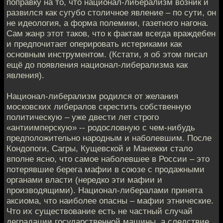
поправку на то, что национал-либерализм возник и
развился как сугубо столичное явление – по сути, он
не идеология, а форма полемики, газетного нагона.
Сам жанр этот таков, что к фактам всегда враждебен
и предпочитает оперировать истериками как
основным инструментом. (Кстати, я об этом писал
ещё до появления национал-либерализма как
явления).
Национал-либерализм родился от желания
московских либералов скрестить собственную
политическую – уже двести лет строго
«антиимперскую» -- родословную с чем-нибудь
предположительно народным и наболевшим. После
Кондопоги, Сагры, Кущевской и Манежки стало
вполне ясно, что самое наболевшее в России – это
потерявшие берега мафии в союзе с продажными
органами власти (нередко эти мафии и
производящими). Национал-либералами принята
аксиома, что наиболее опасны – мафии этнические.
Что их существование есть не частный случай
деградации государственной машины, а следствие