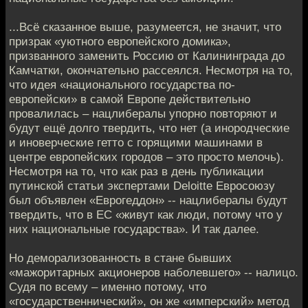
...Всё сказанное выше, разумеется, не значит, что
призрак «уютного европейского домика»,
призванного заменить Россию от Калининграда до
Камчатки, окончательно рассеялся. Несмотря на то,
что идея «национального государства по-
европейски» в самой Европе действительно
провалилась – нацлибералы упорно повторяют и
будут ещё долго твердить, что нет (а инородческие
и иноверческие гетто с горящими машинами в
центре европейских городов – это просто мелочь).
Несмотря на то, что как раз в день публикации
путинской статьи экспертами Deloitte Евросоюзу
был объявлен «Еврогеддон» -- нацлибералы будут
твердить, что в ЕС «живут как люди, потому что у
них национальные государства». И так далее.
Но деморализованность в стане бывших
«мажоритарных акционеров наболевшего» -- налицо.
Судя по всему – именно потому, что
«государственнический», он же «имперский» метод