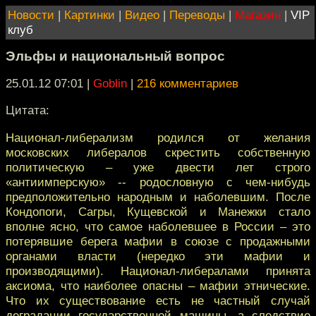
Новости
|
Картинки
|
Видео
|
Переводы
|
Магазин
|
VIP
клуб
Эльфы и национальный вопрос
25.01.12 07:01
|
Goblin
|
216 комментариев
Цитата:
Национал-либерализм родился от желания
московских либералов скрестить собственную
политическую – уже двести лет строго
«антиимперскую» -- родословную с чем-нибудь
предположительно народным и наболевшим. После
Кондопоги, Сагры, Кущевской и Манежки стало
вполне ясно, что самое наболевшее в России – это
потерявшие берега мафии в союзе с продажными
органами власти (нередко эти мафии и
производящими). Национал-либералами принята
аксиома, что наиболее опасны – мафии этнические.
Что их существование есть не частный случай
деградации государственной машины, а следствие