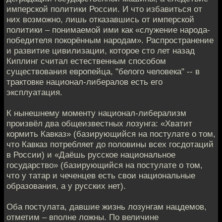
имперской политики России. И что избавиться от
них возможно, лишь отказавшись от имперской
политики – понимаемой ими как «служение народа-
победителя покорённым народам». Распространение
и развитие цивилизации, которое сто лет назад
Киплинг считал естественным способом
существования европейца, "белого человека" -- в
трактовке национал-либералов есть его
эксплуатация.
К нынешнему моменту национал-либерализм
произвёл два общеизвестных лозунга: «Хватит
кормить Кавказ» (базирующийся на постулате о том,
что Кавказ потребляет до половины всех госдотаций
в России) и «Даёшь русское национальное
государство» (базирующийся на постулате о том,
что у татар и чеченцев есть свои национальные
образования, а у русских нет).
Оба постулата, давшие жизнь лозунгам нацдемов,
отметим – вполне ложны. По величине