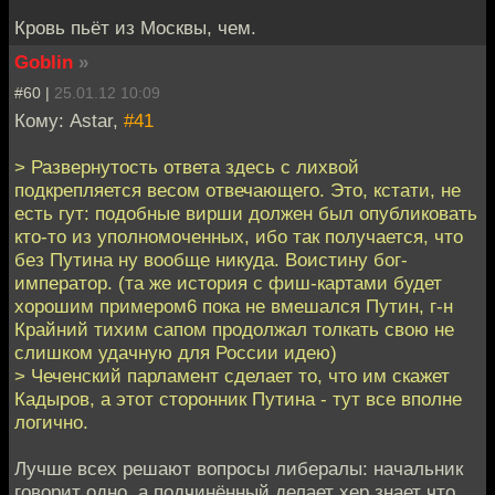
Кровь пьёт из Москвы, чем.
Goblin
»
#60 |
25.01.12 10:09
Кому: Astar,
#41
> Развернутость ответа здесь с лихвой
подкрепляется весом отвечающего. Это, кстати, не
есть гут: подобные вирши должен был опубликовать
кто-то из уполномоченных, ибо так получается, что
без Путина ну вообще никуда. Воистину бог-
император. (та же история с фиш-картами будет
хорошим примером6 пока не вмешался Путин, г-н
Крайний тихим сапом продолжал толкать свою не
слишком удачную для России идею)
> Чеченский парламент сделает то, что им скажет
Кадыров, а этот сторонник Путина - тут все вполне
логично.
Лучше всех решают вопросы либералы: начальник
говорит одно, а подчинённый делает хер знает что,