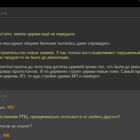
10:55
кстати, землю церкви ещё не передали.
де неугодных общине батюшек пытались даже спровадить.
строительство новых храмов. У нас только восстанавливают порушенны
е и городов-то не было до революции.
роят/построили до полутора десятка церквей кроме тех, что были до рев
омах протестантов. И по деревнях строят церкви новые тоже. Самый при
я церковь КП, то жди стройки церкви МП и наоборот.
10:58
ныч,
#84
бственник РПЦ, принципиально отличается от любого другого?
логов не платит?
s,
#96