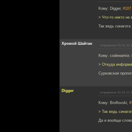
Кому: Digger,
#107
> Что-то никто не 
Так ведь синагога 
Хромой Шайтан
отправлено 31.01.12 
Кому: codewarrior,
> Откуда информ
Сурковская пропог
Digger
отправлено 31.01.12 
Кому: Broflovski,
#
> Так ведь синагог
Да и вообще слово