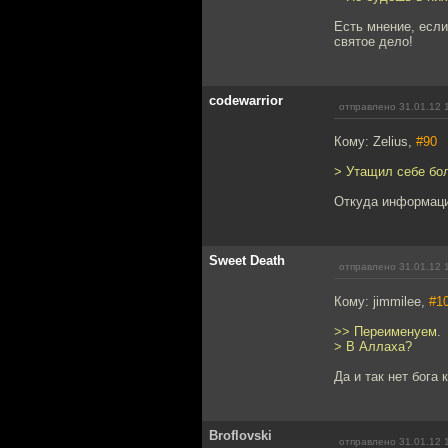
Есть мнение, если
святое дело!
codewarrior
отправлено 31.01.12 
Кому: Zelius,
#90
> Утащил себе бол
Откуда информац
Sweet Death
отправлено 31.01.12 
Кому: jimmilee,
#1
>> Переименуем.
> В Аллаха?
Да и так нет бога
Broflovski
отправлено 31.01.12 