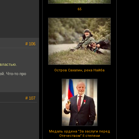
65
# 106
 властью.
Остров Сахалин, река Найба
й. Что-то про
# 107
Медаль ордена "За заслуги перед
Отечеством" II степени