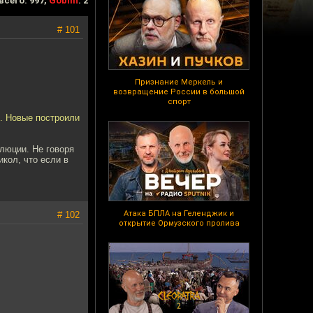
всего: 997,
Goblin
: 2
# 101
Признание Меркель и
возвращение России в большой
спорт
е. Новые построили
олюции. Не говоря
кол, что если в
Атака БПЛА на Геленджик и
# 102
открытие Ормузского пролива