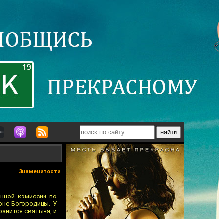
Знаменитости
енной комиссии по
оне Богородицы. У
ранится святыня, и