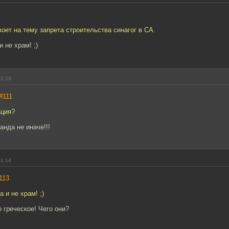
воет на тему запрета строительства синагог в СА.
и не храм! ;)
11:13
#111
ация?
анда не иначе!!!
11:14
113
а и не храм! ;)
 греческое! Чего они?