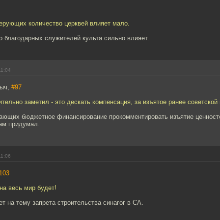
верующих количество церквей влияет мало.
о благодарных служителей культа сильно влияет.
11:04
ныч,
#97
ительно заметил - это дескать компенсация, за изъятое ранее советской
ающих бюджетное финансирование прокомментировать изъятие ценносте
ам придумал.
11:06
103
 на весь мир будет!
оет на тему запрета строительства синагог в СА.