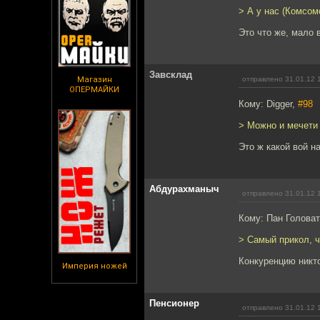
> А у нас (Комсом
Это что же, мало 
Завсклад
Магазин
отправлено 31.01.12 
ОПЕРМАЙКИ
Кому: Digger,
#98
> Можно и мечети 
Это ж какой вой н
Абдурахманыч
отправлено 31.01.12 
Кому: Пан Голова
> Самый прикол, ч
Конкуренцию никто
Империя ножей
Пенсионер
отправлено 31.01.12 