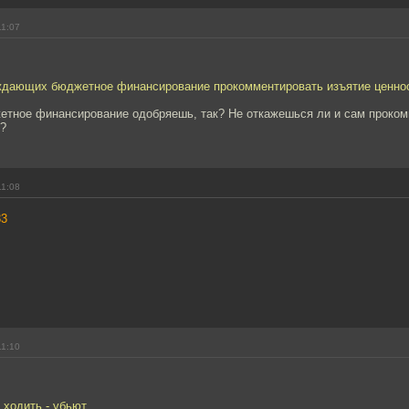
11:07
ждающих бюджетное финансирование прокомментировать изъятие ценно
жетное финансирование одобряешь, так? Не откажешься ли и сам проко
й?
11:08
33
11:10
 ходить - убьют.