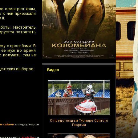
же осмотрел храм,
о к ней приезжали
II.
аботы. Настоятель
ируется потратить
му с просьбами. В
о ее муж во время
 получить, тем не
дентских выборов.
Видео
О предстоящем Турнире Святого
ие сайтов
в megagroup.ru
Георгия