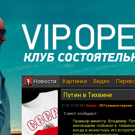
Картинки
Видео
Перев
Новости
Путин в Тихвине
31.01.12 07:29 |
Goblin
|
997 комментариев
»
C мест сообщают:
Премьер-министр Владимир Пут
инновациям побывал в тихвинс
входа в монастырь его встретил
рассказал о монастыре.