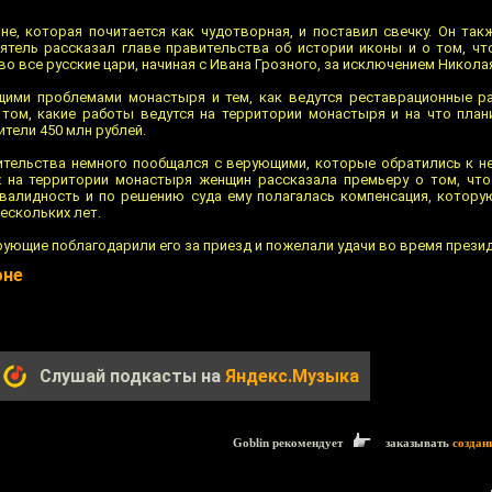
не, которая почитается как чудотворная, и поставил свечку. Он так
ятель рассказал главе правительства об истории иконы и о том, чт
о все русские цари, начиная с Ивана Грозного, за исключением Николая 
щими проблемами монастыря и тем, как ведутся реставрационные р
том, какие работы ведутся на территории монастыря и на что план
тели 450 млн рублей.
ительства немного пообщался с верующими, которые обратились к не
х на территории монастыря женщин рассказала премьеру о том, чт
валидность и по решению суда ему полагалась компенсация, которую
нескольких лет.
рующие поблагодарили его за приезд и пожелали удачи во время прези
оне
Слушай подкасты на
Яндекс.Музыка
Goblin рекомендует
заказывать
создан