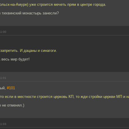
ольск-на-Амуре) уже строится мечеть прям в центре города.
в тихвинский монастырь занесли?
11:00
запретить. И дацаны и синагоги.
а весь мир будет!
11:01
тый,
#101
то если в местности строится церковь КП, то жди стройки церкви МП и н
 не отменял.)
11:03