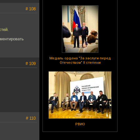
# 108
стей.
мментировать
Медаль ордена "За заслуги перед
Отечеством" II степени
# 109
# 110
РВИО