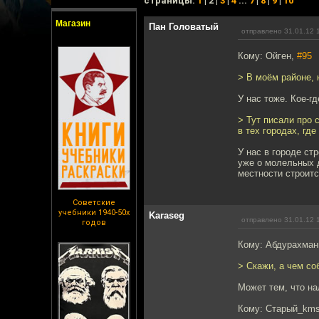
cтраницы:
1
| 2 |
3
|
4
...
7
|
8
|
9
|
10
Магазин
Пан Головатый
отправлено 31.01.12 
Кому: Ойген,
#95
> В моём районе, 
У нас тоже. Кое-г
> Тут писали про 
в тех городах, гд
У нас в городе ст
уже о молельных д
местности строитс
Советские
учебники 1940-50х
Karaseg
отправлено 31.01.12 
годов
Кому: Абдурахма
> Скажи, а чем со
Может тем, что на
Кому: Старый_km