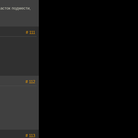
часток подмести,
# 111
# 112
# 113