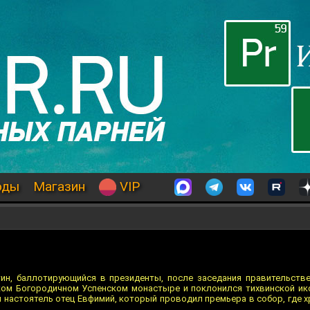
оды
Магазин
VIP
ин, баллотирующийся в президенты, после заседания правительств
ком Богородичном Успенском монастыре и поклонился тихвинской ик
 настоятель отец Евфимий, который проводил премьера в собор, где х