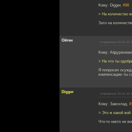
Кому: Digger,
#98
> На количество 
Зато на количеств
Ойген
отправлено 31.01.12 
Кому: Абдурахма
> На что ты одобр
Я попросил осужд
компенсацию ты с
Digger
отправлено 31.01.12 
Кому: Завсклад,
#
> Это ж какой вой
Что-то никто не в