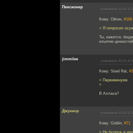
Пенсионер
отправлено 31.01.12 
Кому: Ойген,
#106
> Я попросил осу
Ты, кажется, бюд
изъятие ценносте
jimmilee
отправлено 31.01.12 
Кому: Steel Rat,
#
> Переименуем.
>
В Аллаха?
Джуниор
отправлено 31.01.12 
Кому: Goblin,
#71
> Не будешь в них