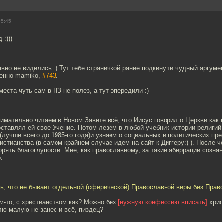
05:45
:)))
авно не виделись :) Тут тебе страничкой ранее подкинули чудный аргуме
менно mamiko,
#743
.
места чуть сам в НЗ не полез, а тут опередили :)
имательно читаем в Новом Завете всё, что Иисус говорил о Церкви как и
ставлял ей свое Учение. Потом лезем в любой учебник истории религий
(лучше всего до 1985-го года)и узнаем о социальных и политических пр
истианства (в самом крайнем случае идем на сайт к Диггеру:) ). После 
орять благоглупости. Мне, как православному, за такие аберрации созна
.
сь, что не бывает отдельной (сферической) Православной веры без Прав
м-то, с христианством как? Можно без
[нужную конфессию вписать]
хрис
лю малую не занес и всё, пиздец?