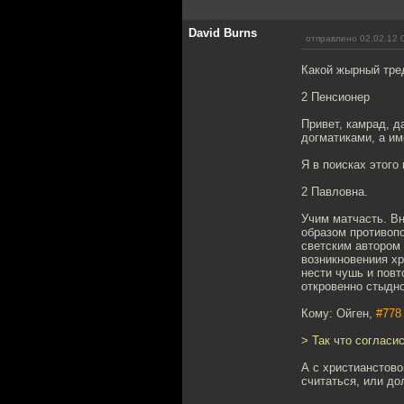
David Burns
отправлено 02.02.12 
Какой жырный тред 
2 Пенсионер
Привет, камрад, д
догматиками, а и
Я в поисках этого 
2 Павловна.
Учим матчасть. Вн
образом противопо
светским автором 
возникновениия хр
нести чушь и повт
откровенно стыдно
Кому: Ойген,
#778
> Так что согласи
А с христианстово
считаться, или до