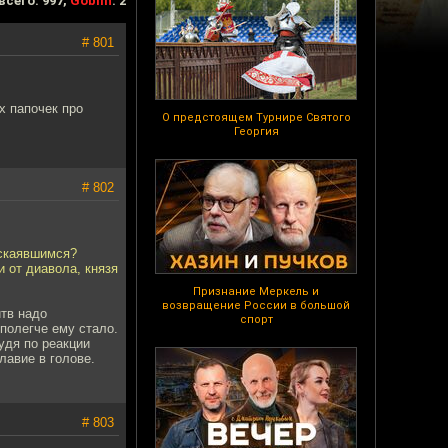
всего: 997,
Goblin
: 2
# 801
х папочек про
О предстоящем Турнире Святого
Георгия
# 802
аскаявшимся?
и от диавола, князя
Признание Меркель и
возвращение России в большой
итв надо
спорт
 полегче ему стало.
удя по реакции
лавие в голове.
# 803