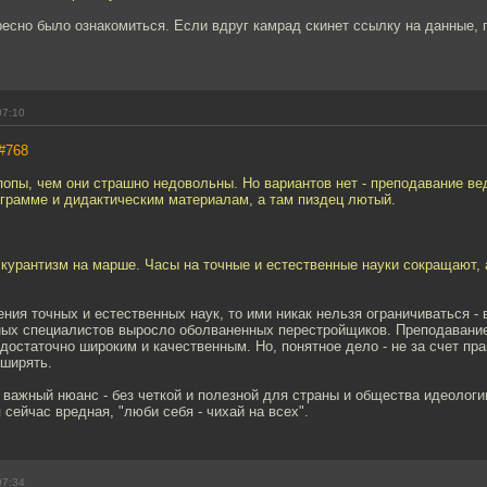
есно было ознакомиться. Если вдруг камрад скинет ссылку на данные, 
07:10
#768
попы, чем они страшно недовольны. Но вариантов нет - преподавание ве
ограмме и дидактическим материалам, а там пиздец лютый.
скурантизм на марше. Часы на точные и естественные науки сокращают, 
ения точных и естественных наук, то ими никак нельзя ограничиваться - 
ных специалистов выросло оболваненных перестройщиков. Преподавани
достаточно широким и качественным. Но, понятное дело - не за счет пр
сширять.
 важный нюанс - без четкой и полезной для страны и общества идеологи
 сейчас вредная, "люби себя - чихай на всех".
07:34