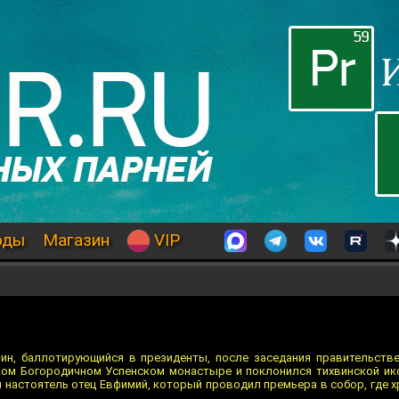
оды
Магазин
VIP
ин, баллотирующийся в президенты, после заседания правительств
ком Богородичном Успенском монастыре и поклонился тихвинской ик
 настоятель отец Евфимий, который проводил премьера в собор, где х