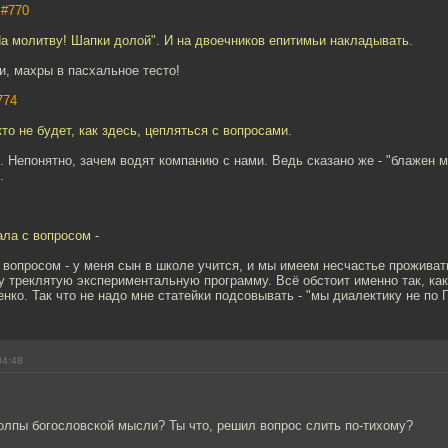
,
#770
На молитву! Шапки долой". И на двоечников епитимьи накладывать.
и, махры в пасхальное тесто!
774
то не будет, как здесь, цепляться с вопросами.
 Непонятно, зачем водят компанию с нами. Ведь сказано же - "блажен м
.
ла с вопросом -
 вопросом - у меня сын в школе учится, и мы имеем несчастье проживать
 треклятую экспериментальную программу. Всё обстоит именно так, как 
енко. Так что не надо мне статейки подсовывать - "мы диалектику не по 
04:48
олпы богословской мысли? Ты что, решил вопрос слить по-тихому?