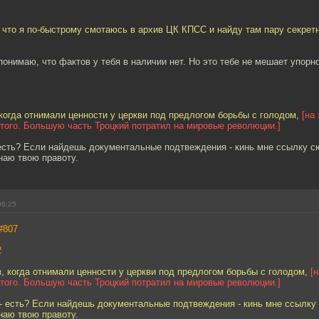
 что я по-быстрому смотаюсь в архив ЦК КПСС и найду там пару секрет
 понимаю, что фактов у тебя в наличии нет. Но это тебе не мешает упорн
когда отнимали ценности у церкви под предлогом борьбы с голодом,
[на
того. Большую часть Троцкий потратил на мировые революции.]
 есть? Если найдешь документальные подтвеждения - кинь мне ссылку с
наю твою правоту.
06:25
#807
2
, когда отнимали ценности у церкви под предлогом борьбы с голодом,
[
того. Большую часть Троцкий потратил на мировые революции.]
 - есть? Если найдешь документальные подтвеждения - кинь мне ссылку
наю твою правоту.