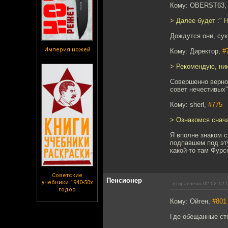
Кому: OBERST63
> Далее будет :" 
Дождутся они, сук
Империя ножей
Кому: Директор,
#
> Рекомендую, ник
Совершенно верно.
совет нечестивых"
Кому: sherl,
#775
> Ознакомся снача
Я вполне знаком с
подпавшем под эту
какой-то там Фурс
Советские
Пенсионер
учебники 1940-50х
отправлено 02.02.12 
годов
Кому: Ойген,
#801
Где обещанные ст