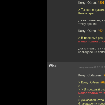
Кому: Ойген,
#801
> Ты же не думал,
Коминтерн.
Да нет конечно, я
точку зрения:
Кому: Ойген,
#62
> В прошлый раз, 
малая толика отня
Доказательства -
благодарен и приз
W!nd
отправлено 02.02.12 
Кому: Собакевич,
> Кому: Ойген,
#6
>
> > В прошлый раз
малая толика отня
>
> Доказательства
благодарен и приз