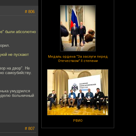
# 806
0-е" были абсолютно
ворил.
дной не пускают
Медаль ордена "За заслуги перед
Отечеством" II степени
вор на двор". Не
но самоубийству.
енька умудрился
неделю больничный
РВИО
# 807