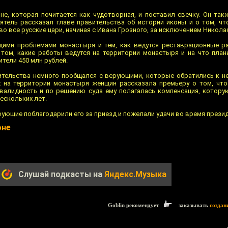
не, которая почитается как чудотворная, и поставил свечку. Он так
ятель рассказал главе правительства об истории иконы и о том, чт
о все русские цари, начиная с Ивана Грозного, за исключением Николая 
щими проблемами монастыря и тем, как ведутся реставрационные р
том, какие работы ведутся на территории монастыря и на что план
тели 450 млн рублей.
ительства немного пообщался с верующими, которые обратились к не
х на территории монастыря женщин рассказала премьеру о том, чт
валидность и по решению суда ему полагалась компенсация, которую
нескольких лет.
рующие поблагодарили его за приезд и пожелали удачи во время прези
оне
Слушай подкасты на
Яндекс.Музыка
Goblin рекомендует
заказывать
создан