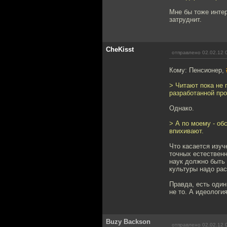
Мне бы тоже интер
затруднит.
CheKisst
отправлено 02.02.12 
Кому: Пенсионер,
> Читают пока не 
разработанной пр
Однако.
> А по моему - об
впихивают.
Что касается изуч
точных естествен
наук должно быть 
культуры надо ра
Правда, есть один
не то. А идеология
Buzy Backson
отправлено 02.02.12 