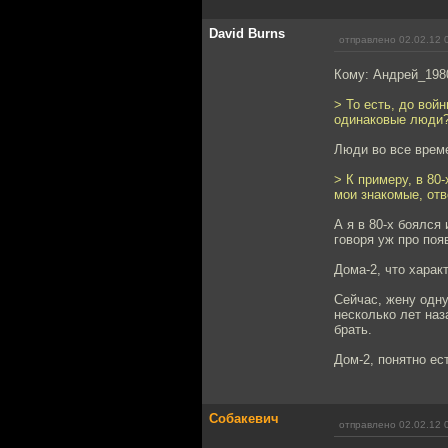
David Burns
отправлено 02.02.12 
Кому: Андрей_198
> То есть, до вой
одинаковые люди?
Люди во все време
> К примеру, в 80
мои знакомые, отв
А я в 80-х боялся
говоря уж про поя
Дома-2, что харак
Сейчас, жену одну
несколько лет наз
брать.
Дом-2, понятно ест
Собакевич
отправлено 02.02.12 