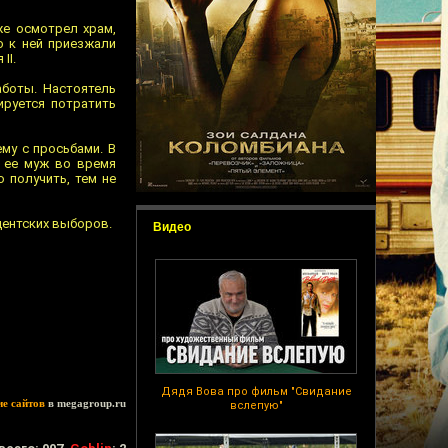
же осмотрел храм,
о к ней приезжали
II.
аботы. Настоятель
ируется потратить
му с просьбами. В
о ее муж во время
 получить, тем не
дентских выборов.
Видео
Дядя Вова про фильм "Свидание
ие сайтов
в megagroup.ru
вслепую"