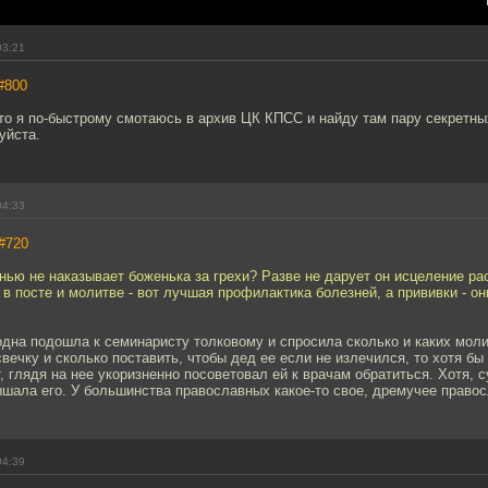
03:21
#800
то я по-быстрому смотаюсь в архив ЦК КПСС и найду там пару секретны
уйста.
04:33
#720
нью не наказывает боженька за грехи? Разве не дарует он исцеление р
в посте и молитве - вот лучшая профилактика болезней, а прививки - он
дна подошла к семинаристу толковому и спросила сколько и каких мол
свечку и сколько поставить, чтобы дед ее если не излечился, то хотя бы
, глядя на нее укоризненно посоветовал ей к врачам обратиться. Хотя, с
ышала его. У большинства православных какое-то свое, дремучее правос
04:39