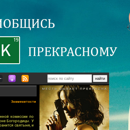
Знаменитости
енной комиссии по
оне Богородицы. У
ранится святыня, и