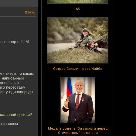
65
# 805
нт в спор с ПГМ-
Остров Сахалин, река Найба
нституте, и каким
, написанный
едпосылках
чего перестаем
ния у единоверцев
ославной церкви?
тианином
Медаль ордена "За заслуги перед
Отечеством" II степени