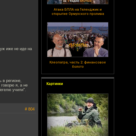
Атака БПЛА на Геленджик и
открытие Ормузского пролива
уж иже не иде на
Клеопатра, часть 2: финансовое
болото
 в регионе,
Картинки
говорю я, а не
Гегелю учили".
# 804