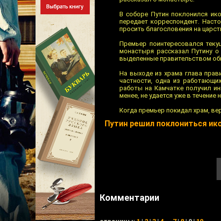
В соборе Путин поклонился ико
передает корреспондент. Насто
просить благословения на царств
Премьер поинтересовался теку
монастыря рассказал Путину о 
выделенные правительством оби
На выходе из храма глава прав
частности, одна из работающи
работы на Камчатке получил ин
менее, не удается уже в течение 
Когда премьер покидал храм, ве
Путин решил поклониться ик
Комментарии