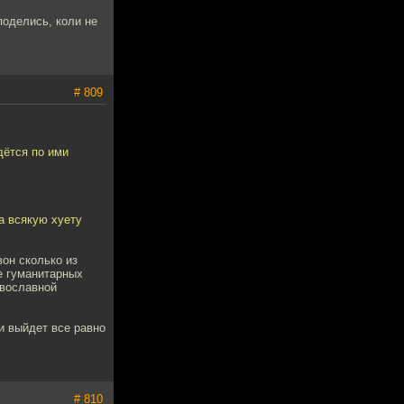
поделись, коли не
# 809
дётся по ими
а всякую хуету
вон сколько из
е гуманитарных
авославной
и выйдет все равно
# 810