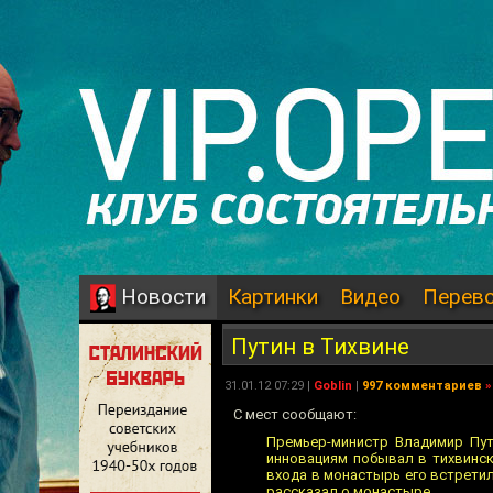
Картинки
Видео
Перев
Новости
Путин в Тихвине
31.01.12 07:29 |
Goblin
|
997 комментариев
»
C мест сообщают:
Премьер-министр Владимир Пут
инновациям побывал в тихвинс
входа в монастырь его встретил
рассказал о монастыре.