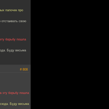
ных папочек про
о отстаивать свою
 эту борьбу пошла
юда. Буду весьма
# 808
на эту борьбу пошла
 сюда. Буду весьма