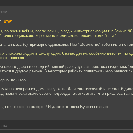
05:59
0,
#785
ны, во время войны, после войны, в годы индустриализации и в "лихие 9
 Точнее одинаково хорошие или одинаково плохие люди были?
на, ан масс (с), примерно одинаковы. Про "абсолютно" тебе никто не го
-х я спокойно ходил в школу один. Сейчас детей, особенно девочек, по о
озят -привозят
 из своего двора в соседний лишний раз сунуться - жестоко пиздились "д
виться в другом районе. В некоторых районах появиться было равносиль
терно, не было.
 боязно вечером из дома выпускать. Да и сам взрослый и не хилый дяд
ад практически около своего подъезда так отхватить, что пришлось на 
ь, но я то его не смотрю!! И даже кто такая Бузова не знаю!!
06:04