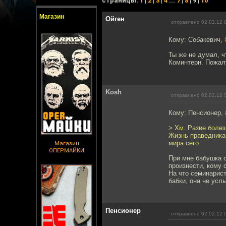
cтраницы:
1
|
2
|
3
|
4
...
7
|
8
| 9 |
10
Магазин
Ойген
отправлено 02.02.12 
Кому: Собакевич,
Ты же не думал, ч
Коминтерн. Пожал
Kosh
отправлено 02.02.12 
Кому: Пенсионер,
> Хм. Разве болез
Жизнь праведника 
мира сего.
Магазин
ОПЕРМАЙКИ
При мне бабушка о
произнести, кому 
На что семинарист
бабки, она не усл
Пенсионер
отправлено 02.02.12 