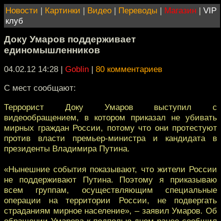
Новости
|
Картинки
|
Видео
|
Переводы
|
Магазин
|
VIP
клуб
Доку Умаров поддерживает
единомышленников
04.02.12 14:28
|
Goblin
|
80 комментариев
C мест сообщают:
Террорист Доку Умаров выступил с
видеообращением, в котором приказал не убивать
мирных граждан России, потому что они протестуют
против власти премьер-министра и кандидата в
президенты Владимира Путина.
«Нынешние события показывают, что жители России
не поддерживают Путина. Поэтому я приказываю
всем группам, осуществляющим специальные
операции на территории России, не подвергать
страданиям мирное население», – заявил Умаров. Об
обращении Умарова к подполью днем ранее сообщил