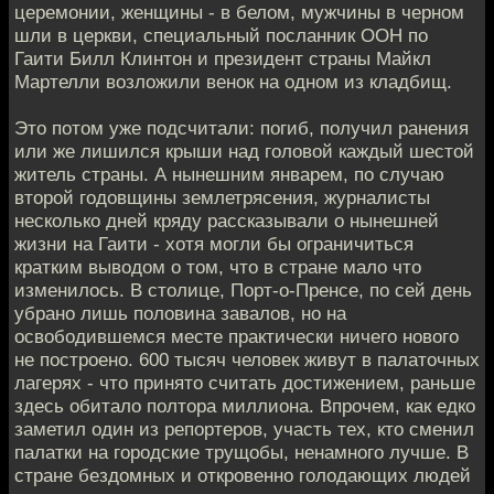
церемонии, женщины - в белом, мужчины в черном
шли в церкви, специальный посланник ООН по
Гаити Билл Клинтон и президент страны Майкл
Мартелли возложили венок на одном из кладбищ.
Это потом уже подсчитали: погиб, получил ранения
или же лишился крыши над головой каждый шестой
житель страны. А нынешним январем, по случаю
второй годовщины землетрясения, журналисты
несколько дней кряду рассказывали о нынешней
жизни на Гаити - хотя могли бы ограничиться
кратким выводом о том, что в стране мало что
изменилось. В столице, Порт-о-Пренсе, по сей день
убрано лишь половина завалов, но на
освободившемся месте практически ничего нового
не построено. 600 тысяч человек живут в палаточных
лагерях - что принято считать достижением, раньше
здесь обитало полтора миллиона. Впрочем, как едко
заметил один из репортеров, участь тех, кто сменил
палатки на городские трущобы, ненамного лучше. В
стране бездомных и откровенно голодающих людей