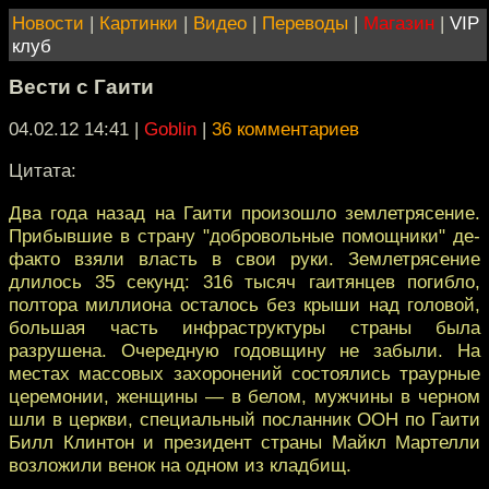
Новости
|
Картинки
|
Видео
|
Переводы
|
Магазин
|
VIP
клуб
Вести с Гаити
04.02.12 14:41
|
Goblin
|
36 комментариев
Цитата:
Два года назад на Гаити произошло землетрясение.
Прибывшие в страну "добровольные помощники" де-
факто взяли власть в свои руки. Землетрясение
длилось 35 секунд: 316 тысяч гаитянцев погибло,
полтора миллиона осталось без крыши над головой,
большая часть инфраструктуры страны была
разрушена. Очередную годовщину не забыли. На
местах массовых захоронений состоялись траурные
церемонии, женщины — в белом, мужчины в черном
шли в церкви, специальный посланник ООН по Гаити
Билл Клинтон и президент страны Майкл Мартелли
возложили венок на одном из кладбищ.