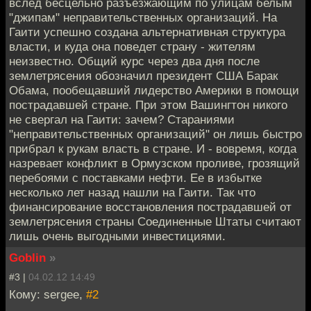
вслед бесцельно разъезжающим по улицам белым
"джипам" неправительственных организаций. На
Гаити успешно создана альтернативная структура
власти, и куда она поведет страну - жителям
неизвестно. Общий курс через два дня после
землетрясения обозначил президент США Барак
Обама, пообещавший лидерство Америки в помощи
пострадавшей стране. При этом Вашингтон никого
не свергал на Гаити: зачем? Стараниями
"неправительственных организаций" он лишь быстро
прибрал к рукам власть в стране. И - вовремя, когда
назревает конфликт в Ормузском проливе, грозящий
перебоями с поставками нефти. Ее в избытке
несколько лет назад нашли на Гаити. Так что
финансирование восстановления пострадавшей от
землетрясения страны Соединенные Штаты считают
лишь очень выгодными инвестициями.
Goblin
»
#3 |
04.02.12 14:49
Кому: sergee,
#2