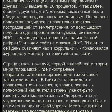
Объединенных Наций. Частным подрядчикам и
другим НПО выделили 26 процентов. И так далее,
список "друзей Гаити", которых никак нельзя было
обидеть при раздаче, оказался длинным. После всех
подсчетов получилось: правительство страны,
пострадавшей от землетрясения, от всех щедрот
получило один процент всей суммы, гаитянские
НПО - четыре десятых процента под известный
рефрен "Ни в чем себе не отказывайте". "И они по
сей день обвиняют нас в коррупции!", - пожаловался
журналисту министр в правительстве Гаити.
Страна стала, пожалуй, первой в новейшей истории
мира "площадкой", где иностранные
неправительственные организации тихой сапой
захватили власть. В Гаити есть президент и
правительство - но денег, а, значит, реальных
полномочий нет. Жители страны уже открыто
говорят: богатые иностранные "доброжелатели"
узурпировали власть в стране, и руководство Гаити
не имеет на них никакой управы. Местные жители
уверены, что восстановительными работами