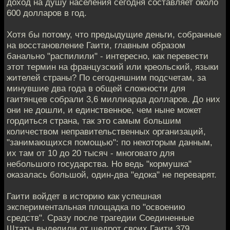
доход на душу населения сегодня составляет около
600 долларов в год.
Хотя бы потому, что предыдущие деньги, собранные
на восстановление Гаити, главным образом
банально "распилили" - интересно, как перевести
этот термин на французский или креольский, языки
жителей страны? По сегодняшним подсчетам, за
минувшие два года в общей сложности для
гаитянцев собрали 3,6 миллиарда долларов. До них
они не дошли, и единственное, чем ныне может
гордиться страна, так это самым большим
количеством неправительственных организаций,
"занимающихся помощью": по некоторым данным,
их там от 10 до 20 тысяч - многовато для
небольшого государства. Но ведь "кормушка"
оказалась большой, один-два "едока" не переварят.
Гаити войдет в историю как успешная
экспериментальная площадка по "освоению
средств". Сразу после трагедии Соединенные
Штаты выделили от щедрот своих Гаити 379