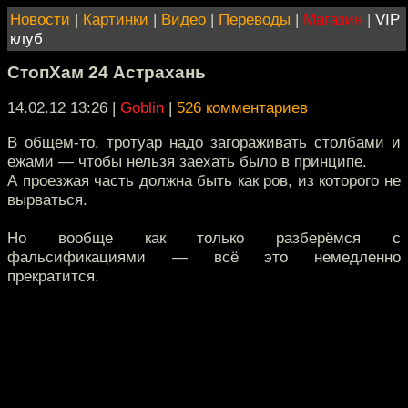
Новости
|
Картинки
|
Видео
|
Переводы
|
Магазин
|
VIP
клуб
СтопХам 24 Астрахань
14.02.12 13:26
|
Goblin
|
526 комментариев
В общем-то, тротуар надо загораживать столбами и
ежами — чтобы нельзя заехать было в принципе.
А проезжая часть должна быть как ров, из которого не
вырваться.
Но вообще как только разберёмся с
фальсификациями — всё это немедленно
прекратится.