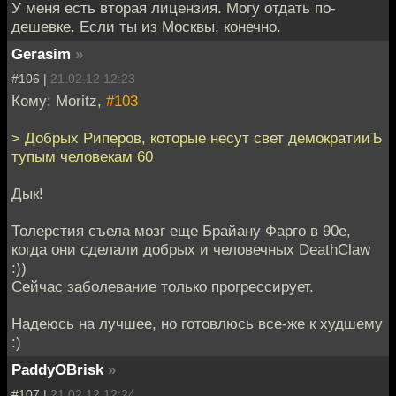
У меня есть вторая лицензия. Могу отдать по-
дешевке. Если ты из Москвы, конечно.
Gerasim
»
#106 |
21.02.12 12:23
Кому: Moritz,
#103
> Добрых Риперов, которые несут свет демократииЪ
тупым человекам 60
Дык!
Толерстия съела мозг еще Брайану Фарго в 90е,
когда они сделали добрых и человечных DeathClaw
:))
Сейчас заболевание только прогрессирует.
Надеюсь на лучшее, но готовлюсь все-же к худшему
:)
PaddyOBrisk
»
#107 |
21.02.12 12:24