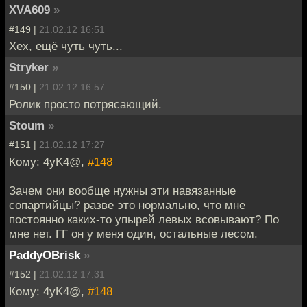
XVA609
»
#149 |
21.02.12 16:51
Хех, ещё чуть чуть...
Stryker
»
#150 |
21.02.12 16:57
Ролик просто потрясающий.
Stoum
»
#151 |
21.02.12 17:27
Кому: 4yK4@,
#148
Зачем они вообще нужны эти навязанные
сопартийцы? разве это нормально, что мне
постоянно каких-то упырей левых всовывают? По
мне нет. ГГ он у меня один, остальные лесом.
PaddyOBrisk
»
#152 |
21.02.12 17:31
Кому: 4yK4@,
#148