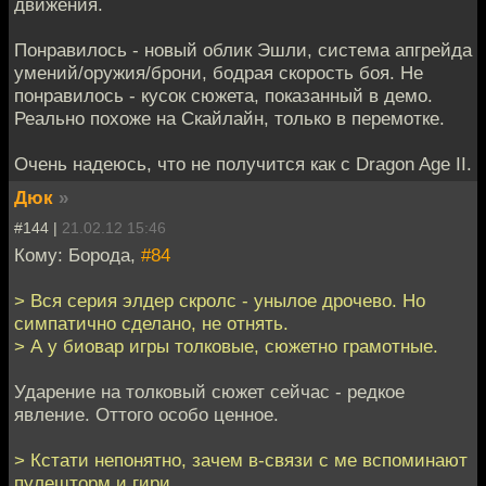
движения.
Понравилось - новый облик Эшли, система апгрейда
умений/оружия/брони, бодрая скорость боя. Не
понравилось - кусок сюжета, показанный в демо.
Реально похоже на Скайлайн, только в перемотке.
Очень надеюсь, что не получится как с Dragon Age II.
Дюк
»
#144 |
21.02.12 15:46
Кому: Борода,
#84
> Вся серия элдер скролс - унылое дрочево. Но
симпатично сделано, не отнять.
> А у биовар игры толковые, сюжетно грамотные.
Ударение на толковый сюжет сейчас - редкое
явление. Оттого особо ценное.
> Кстати непонятно, зачем в-связи с ме вспоминают
пулешторм и гири