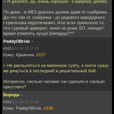
> И диалоги, да, очень хорошие - Скайриму далеко.
По деме - в МЕ3 диалоги далеки даже от скайрима.
Да что там от скайрима - до рядового коридорного
стрелялова недотягивают. Или всех прикололо то,
что суровый адмирал, имея на руках БП, находит
время отметить пузцо Шепарда???
PaddyOBrisk
»
#161 |
21.02.12 17:49
Кому: Крымчик,
#157
> Не распыляться на мелочную суету, а почти сразу
же ринуться в последний и решительный бой.
Интересно, сколько человек так сделало и сколько
преуспело?
Борода
»
#162 |
21.02.12 17:50
Кому: PaddyOBrisk,
#108