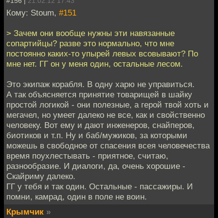
#156 |
21.02.12 17:43
Кому: Stoum,
#151
> Зачем они вообще нужны эти навязанные
сопартийцы? разве это нормально, что мне
постоянно каких-то упырей левых всовывают? По
мне нет. ГГ он у меня один, остальные лесом.
Это экипаж корабля. В одну харю не управиться.
А так объясняется принятие товарищей в шайку
простой логикой - они полезные, а герой твой хоть и
мегачел, но умеет далеко не все, как и свойственно
человеку. Вот ему и дают инженеров, снайперов,
биотиков и т.п. Ну и баб/мужиков, за которыми
можешь в свободное от спасения всея человечества
время поухлестывать - приятное, считаю,
разнообразие. И диалоги, да, очень хорошие -
Скайриму далеко.
ГГ у тебя и так один. Остальные - пассажиры. И
помни, камрад, один в поле не воин.
Крымчик
»