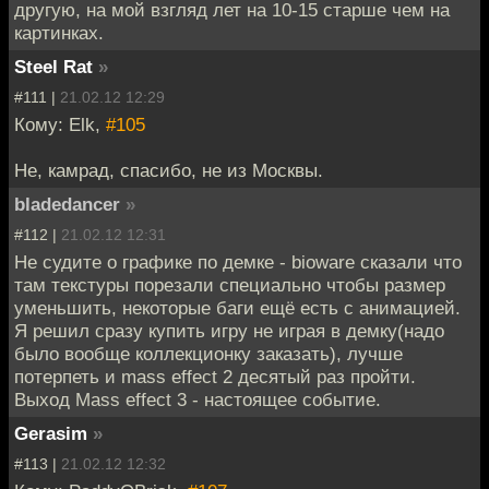
другую, на мой взгляд лет на 10-15 старше чем на
картинках.
Steel Rat
»
#111 |
21.02.12 12:29
Кому: Elk,
#105
Не, камрад, спасибо, не из Москвы.
bladedancer
»
#112 |
21.02.12 12:31
Не судите о графике по демке - bioware сказали что
там текстуры порезали специально чтобы размер
уменьшить, некоторые баги ещё есть с анимацией.
Я решил сразу купить игру не играя в демку(надо
было вообще коллекционку заказать), лучше
потерпеть и mass effect 2 десятый раз пройти.
Выход Mass effect 3 - настоящее событие.
Gerasim
»
#113 |
21.02.12 12:32