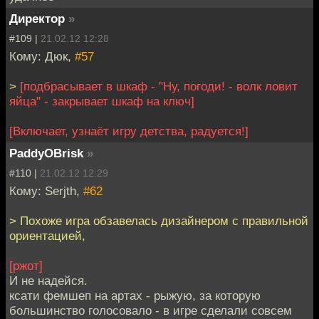
Директор
»
#109 |
21.02.12 12:28
Кому: Дюк,
#57
>
[подбрасывает в шкаф - "Ну, погоди! - волк ловит
яйца" - закрывает шкаф на ключ]
[Включает, узнаёт игру детства, радуется!]
PaddyOBrisk
»
#110 |
21.02.12 12:29
Кому: Serjth,
#62
> Похоже игра обзавелась дизайнером с правильной
ориентацией,
[ржот]
И не надейся.
ксати фемшеп на артах - рыжую, за которую
большинство голосовало - в игре сделали совсем