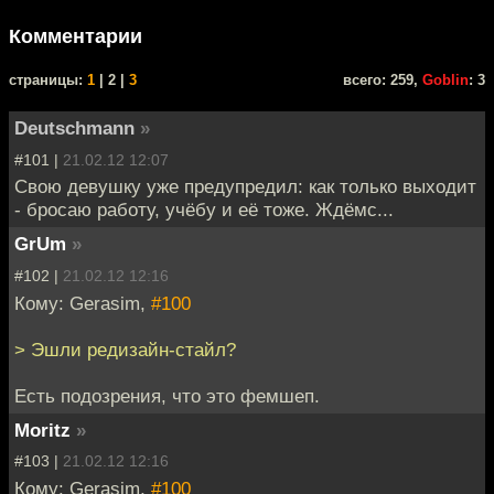
Комментарии
cтраницы:
1
| 2 |
3
всего: 259,
Goblin
: 3
Deutschmann
»
#101 |
21.02.12 12:07
Свою девушку уже предупредил: как только выходит
- бросаю работу, учёбу и её тоже. Ждёмс...
GrUm
»
#102 |
21.02.12 12:16
Кому: Gerasim,
#100
> Эшли редизайн-стайл?
Есть подозрения, что это фемшеп.
Moritz
»
#103 |
21.02.12 12:16
Кому: Gerasim,
#100