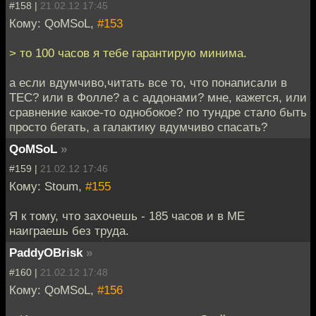
#158 |
21.02.12 17:45
Кому: QoMSoL,
#153
> то 100 часов я тебе гарантирую минима.
а если вдумчиво,читать все то, что понаписали в
ТЕС? или в Фолле? а с аддонами? мне, кажется, или
сравнение какое-то однобокое? по тундре стало быть
просто бегать, а галактику вдумчиво спасать?
QoMSoL
»
#159 |
21.02.12 17:46
Кому: Stoum,
#155
Я к тому, что захочешь - 185 часов и в МЕ
наиграешь без труда.
PaddyOBrisk
»
#160 |
21.02.12 17:48
Кому: QoMSoL,
#156