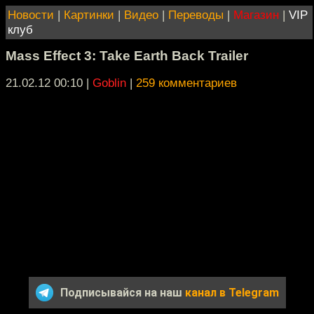
Новости
|
Картинки
|
Видео
|
Переводы
|
Магазин
|
VIP
клуб
Mass Effect 3: Take Earth Back Trailer
21.02.12 00:10
|
Goblin
|
259 комментариев
Подписывайся на наш
канал в Telegram