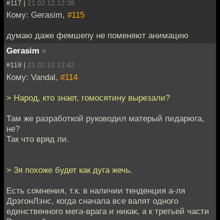
#117 |
21.02.12 12:38
Кому: Gerasim,
#115
думаю даже фемшепу не поменяют анимацию
Gerasim
»
#118 |
21.02.12 12:42
Кому: Vandal,
#114
> Народ, кто знает, гомосятину вырезали?
Там же разработкой руководил матерый пидарюга,
не?
Так что вряд ли.
> 3я похоже будет как дуга жечь.
Есть сомнения, т.к. в наличии тенденция а-ля
ДрэгонЛэнс, когда сначала все валят одного
единственного мега-врага и никак, а к третьей части