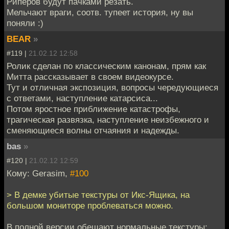
Риперов будут пачками резать.
Мельчают враги, соотв. тупеет история, ну вы
поняли :)
BEAR
»
#119 |
21.02.12 12:58
Ролик сделан по классическим канонам, прям как
Митта рассказывает в своем видеокурсе.
Тут и отличная экспозиция, вопросы чередующиеся
с ответами, наступление катарсиса...
Потом яростное приближение катастрофы,
трагическая развязка, наступление неизбежного и
сменяющиеся волны отчаяния и надежды.
bas
»
#120 |
21.02.12 12:59
Кому: Gerasim,
#100
> В демке убитые текстуры от Икс-Ящика, на
большом мониторе проблеваться можно.
В полной версии обещают нормальные текстуры: