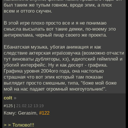
был таким же тупым говном, вроде эпик, а плох
всем и оттого скучен.
В этой игре плохо просто все и я не понимаю
смысла высылать вот такие демки, по-моему это
антиреклама, черный пиар своего же проекта.
Ебанатская музыка, убогая анимация и как
следствие актерская игра\озвучка (возможно отчасти
тут виноваты дубляторы, хз), идиотский геймплей и
убогий интерфейс. Ну и как десерт - графика.
Графика уровня 2004ого года, она настолько
страшная что вот эпик который там показан
выглядит просто смешным, типа, "боже мой боже
мой на нас падает огромный многоугольник!".
colt
»
#125 |
21.02.12 13:19
Кому: Gerasim,
#122
> > Толково!!!