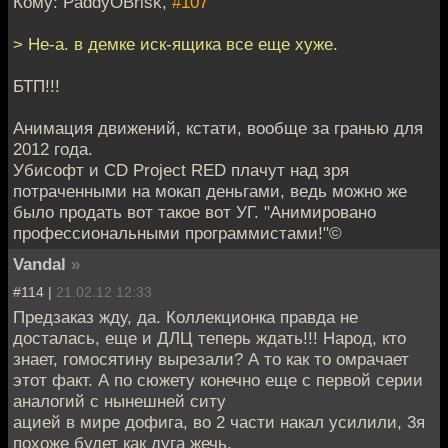
Кому: PaddyOBrisk,
#107
> Не-а. в демке иск-ящика все еще хуже.
БТП!!!
Анимация движений, кстати, вообще за гранью для
2012 года.
Убисофт и CD Project RED плачут над зря
потраченными на мокап деньгами, ведь можно же
было продать вот такое вот УГ. "Анимировано
профессиональными программистами!"©
Vandal
»
#114 |
21.02.12 12:33
Предзаказ жду, да. Коллекционка правда не
досталась, еще и ДЛЦ теперь ждать!!! Народ, кто
знает, гомосятину вырезали? А то как то омрачает
этот факт. А по сюжету конечно еще с первой серии
аналогий с нынешней ситу
ацией в мире дофига, во 2 части накал усилили, 3я
похоже будет как дуга жечь.