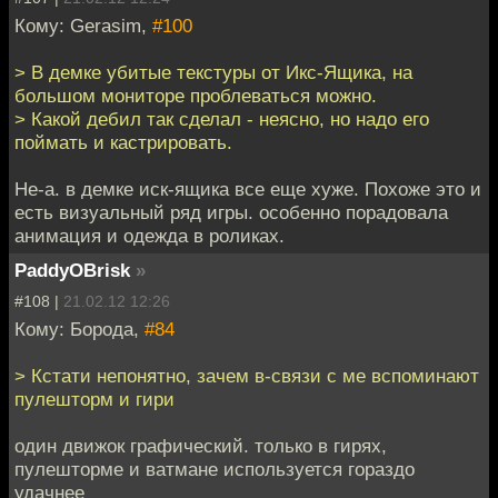
Кому: Gerasim,
#100
> В демке убитые текстуры от Икс-Ящика, на
большом мониторе проблеваться можно.
> Какой дебил так сделал - неясно, но надо его
поймать и кастрировать.
Не-а. в демке иск-ящика все еще хуже. Похоже это и
есть визуальный ряд игры. особенно порадовала
анимация и одежда в роликах.
PaddyOBrisk
»
#108 |
21.02.12 12:26
Кому: Борода,
#84
> Кстати непонятно, зачем в-связи с ме вспоминают
пулешторм и гири
один движок графический. только в гирях,
пулешторме и ватмане используется гораздо
удачнее