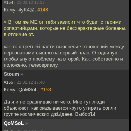
#154 |
21.02.12 17:37
Кому: 4yK4@,
#148
> В том же ME от тебя зависит что будет с твоими
сопартийцами, которые не бесхарактерные болваны,
в отличие от.
как-то к третьей части выяснение отношений между
персонажами вышло на первый план. Отодвинув
глобальную проблему на второй. Как, собственно и
положено, телесериалу.
Stoum
»
#155 |
21.02.12 17:40
Кому: QoMSoL,
#153
Да я и не сравниваю ни чего. Мне тут люди
объясняют, как оказывается круто утирать сопли
группе космических джЫдаев. ВыборЪ!
QoMSoL
»