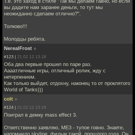
Т.е. это заход в стиле "Так мы делаем гавно, но если
вы дадите нам заранее деньги, то тут мы
неожиданно сделаем отлично?".
Толково!!!
Молодцы ребята.
NerealFrost
»
#123 |
21.02.12 13:18
Оба два первые прошел по паре раз.
Аааатличные игры, отличный ролик, жду с
нетерпением.
Как только выйдет, отдохну, наконец то от проклятого
World of Tanks)))
colt
»
#124 |
21.02.12 13:18
Поиграл в демку mass effect 3.
Ответственно заявляю, ME3 - тупое говно. Знаете,
напомнило skyline, фильм такой, прошлого года. Он