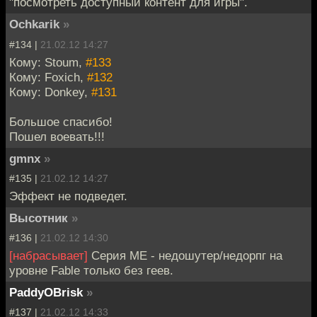
"посмотреть доступный контент для игры".
Ochkarik
»
#134 |
21.02.12 14:27
Кому: Stoum,
#133
Кому: Foxich,
#132
Кому: Donkey,
#131
Большое спасибо!
Пошел воевать!!!
gmnx
»
#135 |
21.02.12 14:27
Эффект не подведет.
Высотник
»
#136 |
21.02.12 14:30
[набрасывает]
Серия ME - недошутер/недорпг на
уровне Fable только без геев.
PaddyOBrisk
»
#137 |
21.02.12 14:33