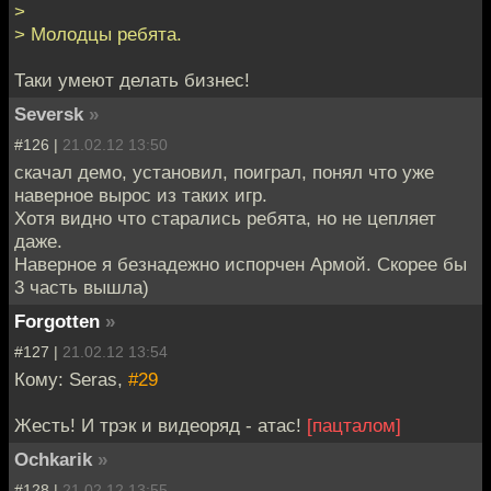
>
> Молодцы ребята.
Таки умеют делать бизнес!
Seversk
»
#126 |
21.02.12 13:50
скачал демо, установил, поиграл, понял что уже
наверное вырос из таких игр.
Хотя видно что старались ребята, но не цепляет
даже.
Наверное я безнадежно испорчен Армой. Скорее бы
3 часть вышла)
Forgotten
»
#127 |
21.02.12 13:54
Кому: Seras,
#29
Жесть! И трэк и видеоряд - атас!
[пацталом]
Ochkarik
»
#128 |
21.02.12 13:55