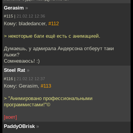
Gerasim
»
#115 |
21.02.12 12:36
Кому: bladedancer,
#112
> некоторые баги ещё есть с анимацией.
Думаешь, у адмирала Андерсона отберут таки
лыжи?
Сомневаюсь! :)
Steel Rat
»
#116 |
21.02.12 12:37
Кому: Gerasim,
#113
> "Анимировано профессиональными
программистами!"©
[воет]
PaddyOBrisk
»