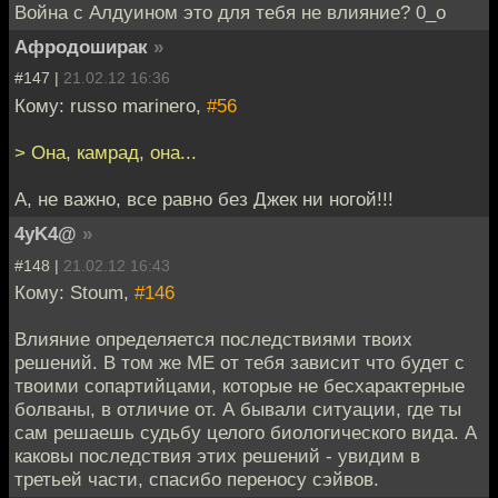
Война с Алдуином это для тебя не влияние? 0_о
Афродоширак
»
#147 |
21.02.12 16:36
Кому: russo marinero,
#56
> Она, камрад, она...
А, не важно, все равно без Джек ни ногой!!!
4yK4@
»
#148 |
21.02.12 16:43
Кому: Stoum,
#146
Влияние определяется последствиями твоих
решений. В том же ME от тебя зависит что будет с
твоими сопартийцами, которые не бесхарактерные
болваны, в отличие от. А бывали ситуации, где ты
сам решаешь судьбу целого биологического вида. А
каковы последствия этих решений - увидим в
третьей части, спасибо переносу сэйвов.