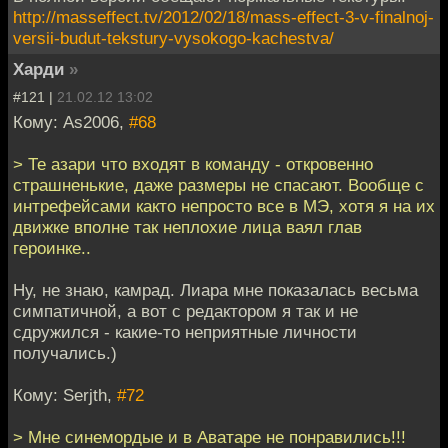
http://masseffect.tv/2012/02/18/mass-effect-3-v-finalnoj-
versii-budut-tekstury-vysokogo-kachestva/
Харди
»
#121 |
21.02.12 13:02
Кому: As2006,
#68
> Те азари что входят в команду - откровенно
страшненькие, даже размеры не спасают. Вообще с
интрефейсами както непросто все в МЭ, хотя я на их
движке вполне так неплохие лица ваял глав
героинке..
Ну, не знаю, камрад. Лиара мне показалась весьма
симпатичной, а вот с редактором я так и не
сдружился - какие-то неприятные личности
получались.)
Кому: Serjth,
#72
> Мне синемордые и в Аватаре не понравились!!!