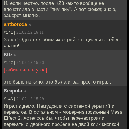
И, если честно, после KZ3 как-то вообще не
впечатлила в части "пиу-пиу". А вот сюжет, знаю,
заборет многих.
antboroda
»
#141 |
21.02.12 15:11
Зачет! Одна тз любимых серий, специально сейвы
храню!
K07
»
#142 |
21.02.12 15:23
[забившись в угол]
это было не кино, это была игра, просто игра...
Scapula
»
#143 |
21.02.12 15:29
Играл в демо. Намудрили с системой укрытий и
перекатов. В остальном - модернизированный Mass
Effect 2. Хотелось бы, чтобы перенастроили
перекаты с двойного пробела на двой клик кнопкой