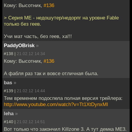
Кому: Высотник,
#136
> Серия ME - недошутер/недорпг на уровне Fable
только без геев.
Учи мат часть, без геев, ха!!!
PaddyOBrisk
»
#138 |
21.02.12 14:34
Кому: Высотник,
#136
А фабля раз так и вовсе отличная была.
bas
»
#139 |
21.02.12 14:44
Тем временем подоспела полная версия трейлера:
http://www.youtube.com/watch?v=Tt1XtDynxMI
leha
»
#140 |
21.02.12 14:51
Вот только что закончил Killzone 3. А тут демка ME3.