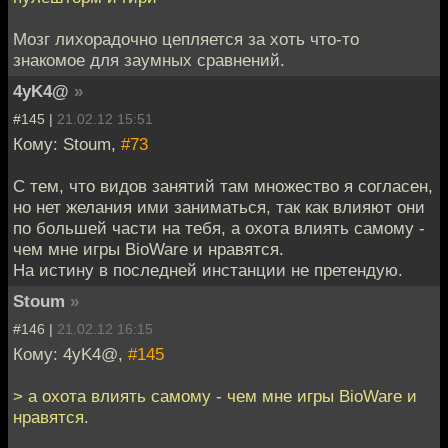
Мозг лихорадочно цепляется за хоть что-то
знакомое для заумных сравнений.
4yK4@
»
#145 |
21.02.12 15:51
Кому: Stoum,
#73
С тем, что видов занятий там множество я согласен,
но нет желания ими заниматься, так как влияют они
по большей части на тебя, а охота влиять самому -
чем мне игры BioWare и нравятся.
На истину в последней инстанции не претендую.
Stoum
»
#146 |
21.02.12 16:15
Кому: 4yK4@,
#145
> а охота влиять самому - чем мне игры BioWare и
нравятся.