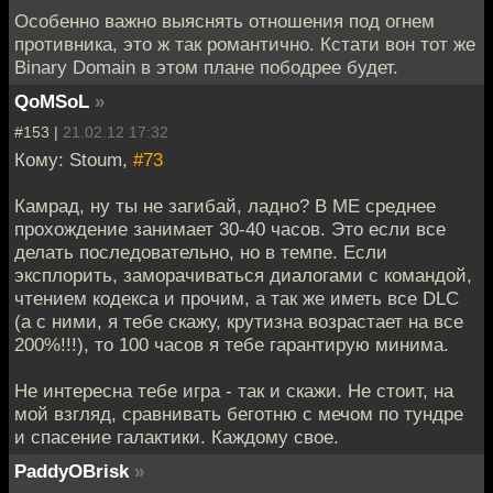
Особенно важно выяснять отношения под огнем
противника, это ж так романтично. Кстати вон тот же
Binary Domain в этом плане пободрее будет.
QoMSoL
»
#153 |
21.02.12 17:32
Кому: Stoum,
#73
Камрад, ну ты не загибай, ладно? В МЕ среднее
прохождение занимает 30-40 часов. Это если все
делать последовательно, но в темпе. Если
эксплорить, заморачиваться диалогами с командой,
чтением кодекса и прочим, а так же иметь все DLC
(а с ними, я тебе скажу, крутизна возрастает на все
200%!!!), то 100 часов я тебе гарантирую минима.
Не интересна тебе игра - так и скажи. Не стоит, на
мой взгляд, сравнивать беготню с мечом по тундре
и спасение галактики. Каждому свое.
PaddyOBrisk
»