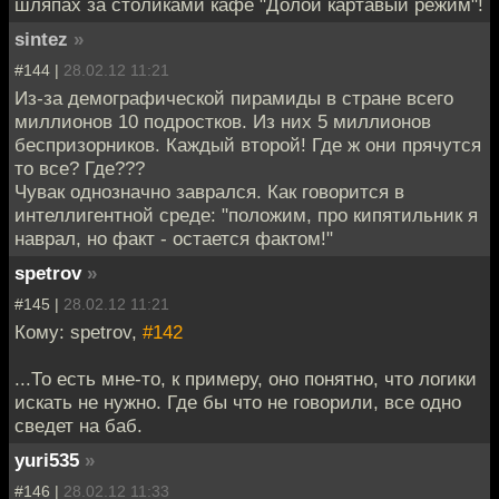
шляпах за столиками кафе "Долой картавый режим"!
sintez
»
#144 |
28.02.12 11:21
Из-за демографической пирамиды в стране всего
миллионов 10 подростков. Из них 5 миллионов
беспризорников. Каждый второй! Где ж они прячутся
то все? Где???
Чувак однозначно заврался. Как говорится в
интеллигентной среде: "положим, про кипятильник я
наврал, но факт - остается фактом!"
spetrov
»
#145 |
28.02.12 11:21
Кому: spetrov,
#142
...То есть мне-то, к примеру, оно понятно, что логики
искать не нужно. Где бы что не говорили, все одно
сведет на баб.
yuri535
»
#146 |
28.02.12 11:33