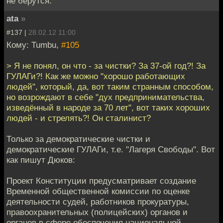
не берутся.
ata
»
#137 |
28.02.12 11:00
Кому: Tumbu,
#105
> Я не понял, он что - за чистки? За 37-ой год?! За
ГУЛАГи?! Как же можно "хорошо работающих
людей", который, да, вот таким странным способом,
но возрождают в себе "дух предпринимательства,
изведённый в народе за 70 лет", вот таких хороших
людей - и стрелять?! Он сталинист?
Только за демократические чистки и
демократические ГУЛАГи, т.е. "Лагеря Свободы". Вот
как пишут Дюков:
Проект Конституции предусматривает создание
Временной общественной комиссии по оценке
деятельности судей, работников прокуратуры,
правоохранительных (полицейских) органов и
органов в сфере обеспечения национальной