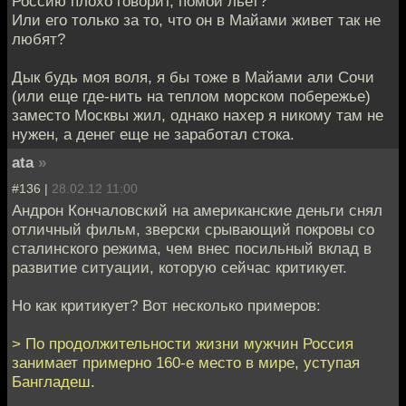
Россию плохо говорит, помои льет?
Или его только за то, что он в Майами живет так не
любят?
Дык будь моя воля, я бы тоже в Майами али Сочи
(или еще где-нить на теплом морском побережье)
заместо Москвы жил, однако нахер я никому там не
нужен, а денег еще не заработал стока.
ata
»
#136 |
28.02.12 11:00
Андрон Кончаловский на американские деньги снял
отличный фильм, зверски срывающий покровы со
сталинского режима, чем внес посильный вклад в
развитие ситуации, которую сейчас критикует.
Но как критикует? Вот несколько примеров:
> По продолжительности жизни мужчин Россия
занимает примерно 160-е место в мире, уступая
Бангладеш.