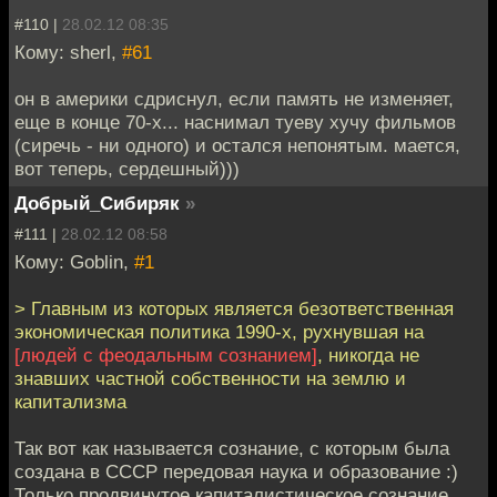
#110 |
28.02.12 08:35
Кому: sherl,
#61
он в америки сдриснул, если память не изменяет,
еще в конце 70-х... наснимал туеву хучу фильмов
(сиречь - ни одного) и остался непонятым. мается,
вот теперь, сердешный)))
Добрый_Сибиряк
»
#111 |
28.02.12 08:58
Кому: Goblin,
#1
> Главным из которых является безответственная
экономическая политика 1990-х, рухнувшая на
[людей с феодальным сознанием]
, никогда не
знавших частной собственности на землю и
капитализма
Так вот как называется сознание, с которым была
создана в СССР передовая наука и образование :)
Только продвинутое капиталистическое сознание