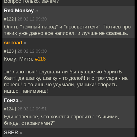
Вопрос только, зачем?
Red Monkey
»
#122 |
28.02.12 09:30
Опять "тёмный народ" и "просветители". Тютчев про
таких уже давно всё написал, и лучше не скажешь.
sirToad
»
#123 |
28.02.12 09:30
Кому: Митя,
#118
эх! лапотныя! слушали ли бы лушше чо баринЪ
баит! да шапку, шапку - то долой! и с тротуара - на
панель! а то ишь чо удумали, умники! спорить
ишшо, панимаиш!
Гонzа
»
#124 |
28.02.12 09:51
Единственное, что хочется спросить: "А чьими,
блядь, стараниями?"
SBER
»