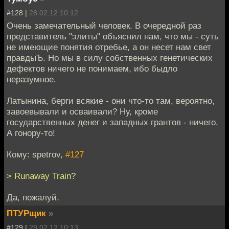
#128 |
28.02.12 10:12
Очень замечательный человек. В очередной раз
представитель "элиты" объяснил нам, что мы - суть
не имеющие понятия отребье, а он несет нам свет
правдыЪ. Но мы в силу собственных генетических
дефектов ничего не понимаем, ибо быдло
неразумное.
Латынина, берги всякие - они что-то там, вероятно,
завоевывали и осваивали? Ну, кроме
государственных денег и западных грантов - ничего.
А гонору-то!
Кому: spetrov,
#127
> Runaway Train?
Да, пожалуй.
ПТУРщик
»
#129 |
28.02.12 10:13