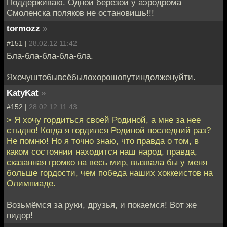
Поддерживаю. Одной берёзой у аэродрома
Смоленска поляков не остановишь!!!
tormozz
»
#151 |
28.02.12 11:42
Бла-бла-бла-бла-бла.
Яхочуштобывсёбылохорошопутиндолженуйти.
KatyKat
»
#152 |
28.02.12 11:43
> Я хочу гордиться своей Родиной, а мне за нее
стыдно! Когда я гордился Родиной последний раз?
Не помню! Но я точно знаю, что правда о том, в
каком состоянии находится наш народ, правда,
сказанная громко на весь мир, вызвала бы у меня
больше гордости, чем победа наших хоккеистов на
Олимпиаде.
Возьмёмся за руки, друзья, и покаемся! Вот же
пидор!