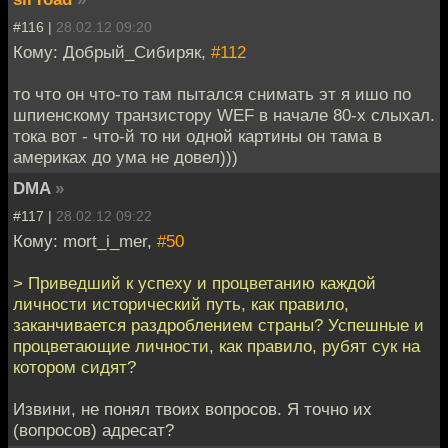
#116 |
28.02.12 09:20
Кому: Добрый_Сибиряк,
#112
то что он что-то там пытался снимать эт я ишо по
шпиенскому транзистору WEF в начале 80-х слыхал.
тока вот - что-й то ни одной картины он тама в
америках до ума не довел)))
DMA
»
#117 |
28.02.12 09:22
Кому: mort_i_mer,
#50
> Приведший к успеху и процветанию каждой
личности исторический путь, как правило,
заканчивается раздроблением страны? Успешные и
процветающие личности, как правило, рубят сук на
котором сидят?
Извини, не понял твоих вопросов. Я точно их
(вопросов) адресат?