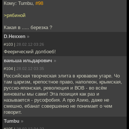
Кому: Tumbu,
#98
>рябиной
Какая в ..... березка ?
D.Hexxen
»
#103 |
28.02.12 03:26
Феерический долбоеб!
ваньша ильдарович
»
#104 |
28.02.12 03:35
Российская творческая элита в кровавом угаре. Чо
там царизм, крепостное право, наполеон, крымская,
русско-японская, революция и ВОВ - во всём
виноваты мы сами! Эта позиция как раз и
называется - русофобия. А про Азию, даже не
смешно, ебанат совершенно не понимает о чем
говорит.
Tumbu
»