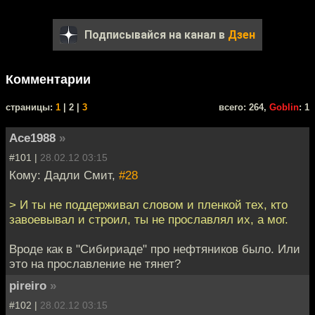
Подписывайся на канал в
Дзен
Комментарии
cтраницы:
1
| 2 |
3
всего: 264,
Goblin
: 1
Ace1988
»
#101 |
28.02.12 03:15
Кому: Дадли Смит,
#28
> И ты не поддерживал словом и пленкой тех, кто
завоевывал и строил, ты не прославлял их, а мог.
Вроде как в "Сибириаде" про нефтяников было. Или
это на прославление не тянет?
pireiro
»
#102 |
28.02.12 03:15