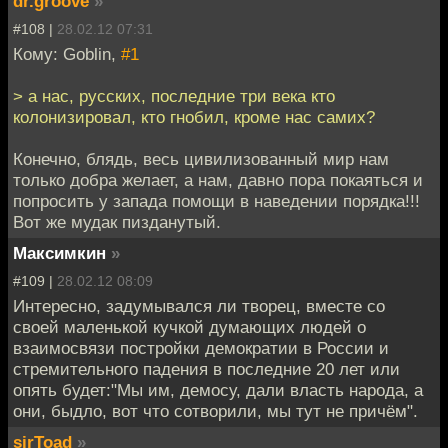
dr.groove
»
#108 |
28.02.12 07:31
Кому: Goblin,
#1
> а нас, русских, последние три века кто
колонизировал, кто гнобил, кроме нас самих?
Конечно, блядь, весь цивилизованный мир нам
только добра желает, а нам, давно пора покаяться и
попросить у запада помощи в наведении порядка!!!
Вот же мудак пизданутый.
Максимкин
»
#109 |
28.02.12 08:09
Интересно, задумывался ли творец, вместе со
своей маленькой кучкой думающих людей о
взаимосвязи постройки демократии в России и
стремительного падения в последние 20 лет или
опять будет:"Мы им, демосу, дали власть народа, а
они, быдло, вот что сотворили, мы тут не причём".
sirToad
»