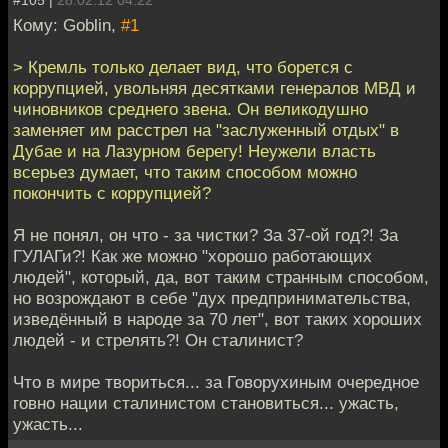
#105 |
28.02.12 04:22
Кому: Goblin,
#1
> Кремль только делает вид, что борется с
коррупцией, увольняя десятками генералов МВД и
чиновников среднего звена. Он великодушно
заменяет им расстрел на "заслуженный отдых" в
Дубае и на Лазурном берегу! Неужели власть
всерьез думает, что таким способом можно
покончить с коррупцией?
Я не понял, он что - за чистки? За 37-ой год?! За
ГУЛАГи?! Как же можно "хорошо работающих
людей", который, да, вот таким странным способом,
но возрождают в себе "дух предпринимательства,
изведённый в народе за 70 лет", вот таких хороших
людей - и стрелять?! Он сталинист?
Что в мире твориться... за Говорухиным очередное
говно нации сталинистом становиться... ужасть,
ужасть...