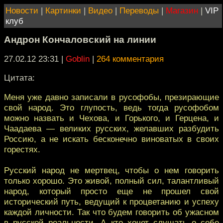
Новости
|
Картинки
|
Видео
|
Переводы
|
Магазин
|
VIP
клуб
Андрон Кончаловский на линии
27.02.12 23:31
|
Goblin
|
264 комментария
Цитата:
Меня уже давно записали в русофобы, презирающие
свой народ. Это глупость, ведь тогда русофобом
можно назвать и Чехова, и Горького, и Герцена, и
Чаадаева — великих русских, желавших разбудить
Россию, а не искать бесконечно виноватых в своих
горестях.
Русский народ не мертвец, чтобы о нем говорить
только хорошо. Это живой, полный сил, талантливый
народ, который просто еще не прошел свой
исторический путь, ведущий к процветанию и успеху
каждой личности. Так что будем говорить об ужасном
в русской реальности. А кто хочет слушать о себе