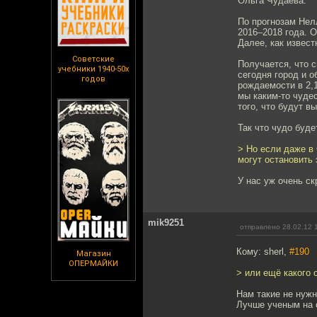
Ольга Чудаева.
По прогнозам Нел
2016–2018 года. О
Далее, как извест
Советские
Получается, что с
учебники 1940-50х
сегодня город и 
годов
рождаемости в 2,1
мы каким-то чуде
того, что будут 
Так что чудо буде
> Но если даже в
могут остановить
У нас уж очень ск
mik9251
отправлено 28.02.12 
Кому: sherl,
#190
Магазин
ОПЕРМАЙКИ
> или ещё какого 
Нам такие не нужн
Лучше ученым на 