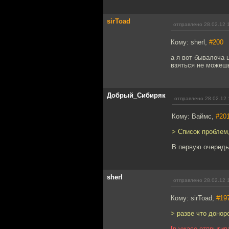
sirToad
отправлено 28.02.12 
Кому: sherl,
#200
а я вот бывалоча 
взяться не можешь
Добрый_Сибиряк
отправлено 28.02.12 
Кому: Ваймс,
#20
> Список проблем,
В первую очередь 
sherl
отправлено 28.02.12 
Кому: sirToad,
#19
> разве что донор
[в ужасе отпрыгив