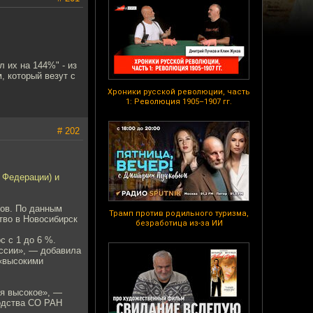
 их на 144%" - из
, который везут с
Хроники русской революции, часть
1: Революция 1905–1907 гг.
# 202
 Федерации) и
тов. По данным
Трамп против родильного туризма,
тво в Новосибирск
безработица из-за ИИ
с с 1 до 6 %.
России», — добавила
 «высокими
ся высокое», —
водства СО РАН