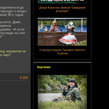
продолжаться до
Дядя Вова про фильм "Свидание
подходит к концу».
вслепую"
ение 90-х годов.
лучится. Даже
ициента
Чудаева. «А если
опуляция за счет
."
.
О предстоящем Турнире Святого
ицу мигрантов не
Георгия
ых мер?
Картинки
# 203