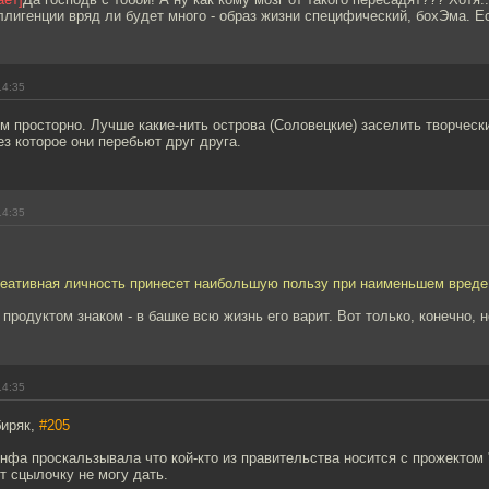
ллигенции вряд ли будет много - образ жизни специфический, бохЭма. Е
14:35
 просторно. Лучше какие-нить острова (Соловецкие) заселить творческ
ез которое они перебьют друг друга.
14:35
креативная личность принесет наибольшую пользу при наименьшем вред
с продуктом знаком - в башке всю жизнь его варит. Вот только, конечно,
14:35
биряк,
#205
инфа проскальзывала что кой-кто из правительства носится с прожекто
т сцылочку не могу дать.