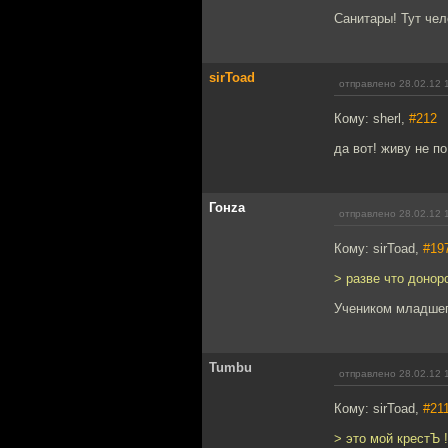
Санитары! Тут чел
sirToad
отправлено 28.02.12 
Кому: sherl,
#212
да вот! живу не п
Гонzа
отправлено 28.02.12 
Кому: sirToad,
#19
> разве что донор
Учеником младшег
Tumbu
отправлено 28.02.12 
Кому: sirToad,
#21
> это мой крестЪ !