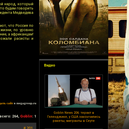
ый народ, который
что будем говорить
езидента Медведева
ют, что Россия по
 жизни, по уровню
ение, а африканцам!
тожали расисты и
Видео
дать сайт
в megagroup.ru
Goblin News 206: теракт в
всего: 264,
Goblin
: 1
Геленджике, у США закончились
ракеты, мигранты в Сеуте
# 201