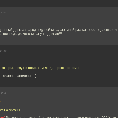
14:29
цельный день за народЪ душой страдаю. иной раз так расстрадаешься чт
. вот ведь до чего страну-то довели!!!
14:30
1
 который везут с собой эти люди, просто огромен.
- замена населения :(
14:34
7
ом на органы
ает]
Да господь с тобой! А ну как кому мозг от такого пересадят??? Хотя