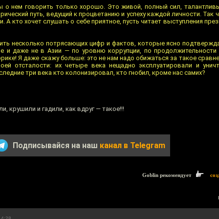
бы о нем говорить только хорошо. Это живой, полный сил, талантлив
рический путь, ведущий к процветанию и успеху каждой личности. Так 
и. А кто хочет слушать о себе приятное, пусть читает выступления пр
мнить несколько потрясающих цифр и фактов, которые ясно подтвержда
пе и даже не в Азии — по уровню коррупции, по продолжительности
Африке! Я даже скажу больше: это не нам надо обижаться за такое сравн
воей отсталости: их четыре века нещадно эксплуатировали и унич
оследние три века кто колонизировал, кто гнобил, кроме нас самих?
 крушили и гадили, как вдруг — такое!!!
Подписывайся на наш
канал в Telegram
Goblin рекомендует
соз
14:28