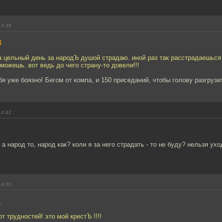
14:39
4
а цельный день за народЪ душой страдаю. иной раз так расстрадаешься 
 можешь. вот ведь до чего страну-то довели!!!
бя уже боязно! Бегом от компа, и 150 приседаний, чтобы голову разгрузит
14:42
а народ то, народ как? коли я за него страдать - то не буду? нельзя ухо
14:46
1
т трудностей! это мой крестЪ !!!!