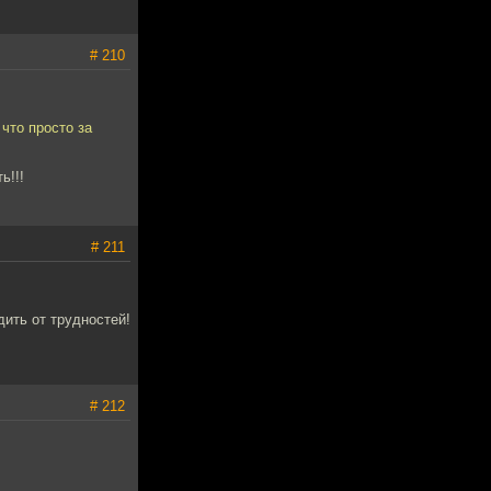
# 210
что просто за
ь!!!
# 211
дить от трудностей!
# 212