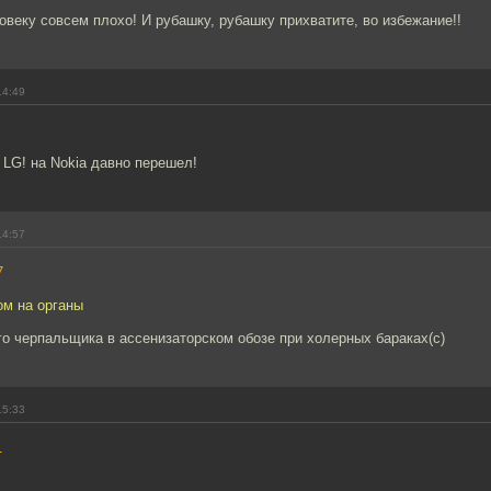
овеку совсем плохо! И рубашку, рубашку прихватите, во избежание!!
14:49
о LG! на Nokia давно перешел!
14:57
7
ом на органы
о черпальщика в ассенизаторском обозе при холерных бараках(с)
15:33
1