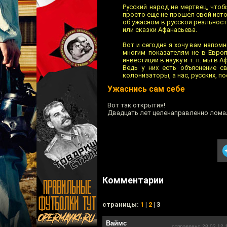
Русский народ не мертвец, что
просто еще не прошел свой исто
об ужасном в русской реальност
или сказки Афанасьева.
Вот и сегодня я хочу вам напо
многим показателям не в Евро
инвестиций в науку и т. п. мы в 
Ведь у них есть объяснение с
колонизаторы, а нас, русских, п
Ужаснись сам себе
Вот так открытия!
Двадцать лет целенаправленно ломали,
Комментарии
cтраницы:
1
|
2
| 3
Ваймс
отправлено 28.02.12 