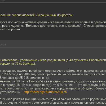
селения обеспечивается миграционным приростом
ирост полностью компенсировал численные потери населения и превысил
 просто чудесно. "Большое достижение, очень хорошее". Список проблем
росто огромен.
14:28
ии отмечалось увеличение числа родившихся (в 40 субъектах Российской
ерших (в 79 субъектах).
ы городское население обновляется за счет стабильного притока мигран
 с 2005 года по 2010 год поток прибывших на постоянное место жительс
3 человек до 25 018 человек в год.
гамян, за 10 лет в Новосибирске процент рожениц из других стран выро
и в городе 18–19 тыс. родов (в год), то 6 % из них — это не граждане 
ва также отметила, что приезжающие в город мигранты обладают более
установками». -
http://news.ngs.ru/more/251175
ас сейчас рожают (женщины) 86-го года. И за счет этого число родивших
й сотрудник Института экономики и организации промышленного произ