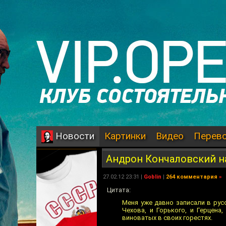
Картинки
Видео
Перев
Новости
Андрон Кончаловский н
27.02.12 23:31 |
Goblin
|
264 комментария
»
Цитата:
Меня уже давно записали в рус
Чехова, и Горького, и Герцена
виноватых в своих горестях.