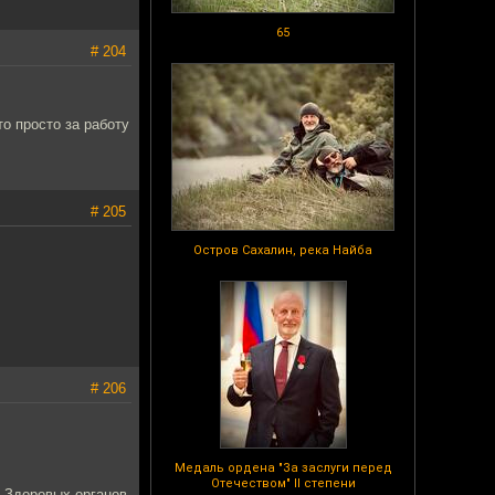
65
# 204
о просто за работу
# 205
Остров Сахалин, река Найба
# 206
Медаль ордена "За заслуги перед
Отечеством" II степени
...Здоровых органов