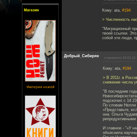
Магазин
Кому: ata,
#194
> Численность на
"Миграционный пр
твоей ссылки. Это
собой эти люди, п
Добрый_Сибиряк
отправлено 28.02.12 
Кому: ata,
#194
> В 2011г. в Росс
снижение числа ум
Империя ножей
"В последние год
Новосибирскстата,
подскочил с 14 23
По словам Нелли А
«Представьте, есл
она. Ольга Чудае
репродуктивными 
И главное - "«У н
объяснила научны