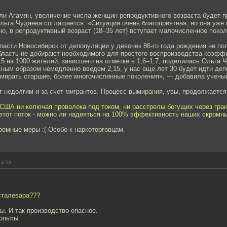
ли Агамян, увеличение числа женщин репродуктивного возраста будет 
льга Чудаева соглашается: «Ситуация очень благоприятная, но она уже 
но, в репродуктивный возраст (18–35 лет) вступает малочисленное покол
пасти Новосибирск от депопуляции у девочек 86-го года рождения не по
область не добирают необходимого для простого воспроизводства коэфф
5 на 1000 жителей, зависшего на отметке в 1,6–1,7, поделилась Ольга 
сным образом немедленно введем 2,15, у нас еще лет 30 будет идти деп
вымирать старшие, более многочисленные поколения», — добавила ученый
т недолгим и за счет мигрантов. Процесс вымирания, увы, продолжается
 США ни колючая проволока под током, ни расстрелы бегущих через гран
 этот поток - можно ли надеяться на 100% эффективность наших скромн
ромные меры :( Особо к наркоторговцам.
14:28
сталевара???
ы. И так производство опасное.
опыты.