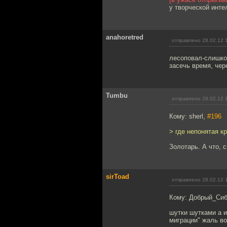
у творческой инте
anahoretred
отправлено 28.02.12 
лесоповал-слишком
засечь время, чер
Tumbu
отправлено 28.02.12 
Кому: sherl,
#196
> где непонятая 
Золотарь. А что, 
sirToad
отправлено 28.02.12 
Кому: Добрый_Си
шутки шутками а 
миграции" жаль во