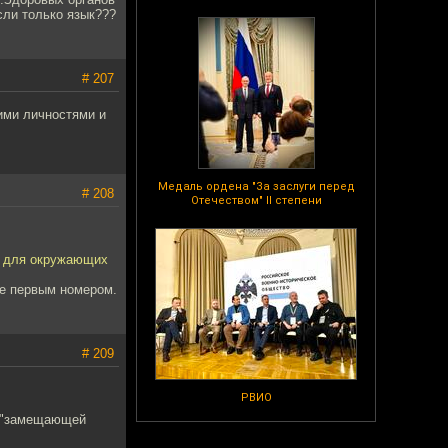
сли только язык???
# 207
ими личностями и
Медаль ордена "За заслуги перед
# 208
Отечеством" II степени
е для окружающих
 не первым номером.
# 209
РВИО
м "замещающей