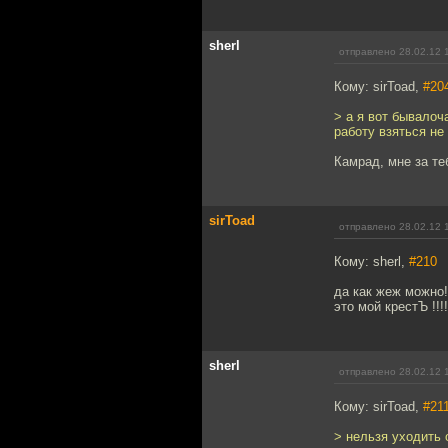
sherl
отправлено 28.02.12 
Кому: sirToad,
#20
> а я вот бывалоч
работу взяться не
Камрад, мне за те
sirToad
отправлено 28.02.12 
Кому: sherl,
#210
да как жеж можно! 
это мой крестЪ !!!!
sherl
отправлено 28.02.12 
Кому: sirToad,
#21
> нельзя уходить о