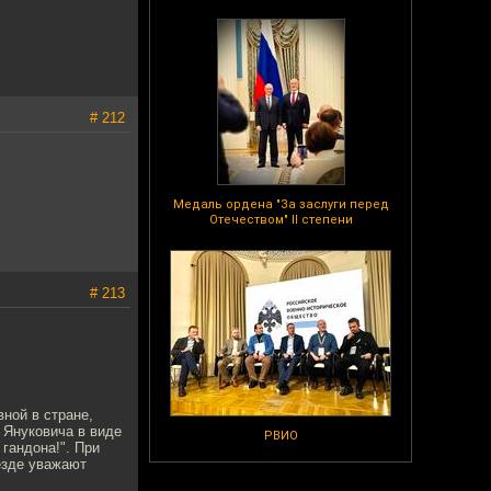
# 212
Медаль ордена "За заслуги перед
Отечеством" II степени
# 213
вной в стране,
 Януковича в виде
РВИО
 гандона!". При
езде уважают