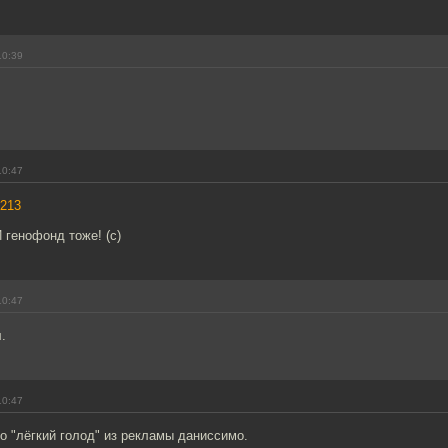
10:39
10:47
213
 генофонд тоже! (с)
10:47
.
10:47
 "лёгкий голод" из рекламы даниссимо.