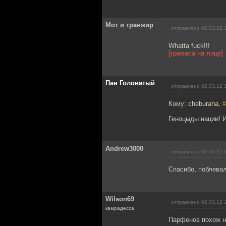
Мот и транжир
отправлено 02.03.12 
Whatta fuck!!!
[гримаса на лице]
Пан Головатый
отправлено 02.03.12 
Кому: cheburaha,
#
Геноцыды нации! И
Andrew3000
отправлено 02.03.12 
Спасибо, поблевал
Wilson69
отправлено 02.03.12 
камрадесса
Парфенов похож но