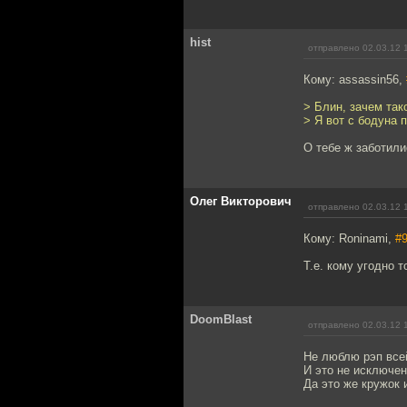
hist
отправлено 02.03.12 
Кому: assassin56,
> Блин, зачем так
> Я вот с бодуна 
О тебе ж заботили
Олег Викторович
отправлено 02.03.12 
Кому: Roninami,
#
Т.е. кому угодно 
DoomBlast
отправлено 02.03.12 
Не люблю рэп все
И это не исключен
Да это же кружок 