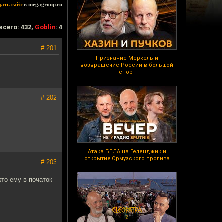
дать сайт
в megagroup.ru
всего: 432,
Goblin
: 4
# 201
Признание Меркель и
возвращение России в большой
спорт
# 202
Атака БПЛА на Геленджик и
открытие Ормузского пролива
# 203
кто ему в початок