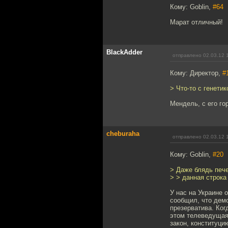
Кому: Goblin,
#64
Марат отличный!
BlackAdder
отправлено 02.03.12 
Кому: Директор,
#
> Что-то с генетик
Мендель, с его го
cheburaha
отправлено 02.03.12 
Кому: Goblin,
#20
> Даже блядь пече
> > данная строка
У нас на Украине 
сообщил, что дем
презерватива. Ког
этом телеведущая
закон, конституци