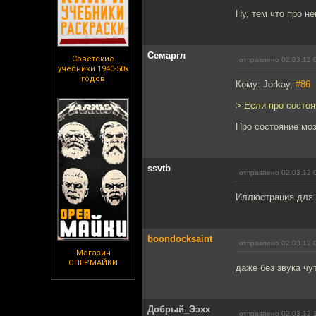
Ну, тем что про н
Семаргл
Советские
отправлено 02.03.12 
учебники 1940-50х
годов
Кому: Jorkay,
#86
> Если про состоя
Про состояние моз
ssvtb
отправлено 02.03.12 
Иллюстрация для 
boondocksaint
отправлено 02.03.12 
Магазин
ОПЕРМАЙКИ
даже без звука чу
Добрый_Ээхх
отправлено 02.03.12 