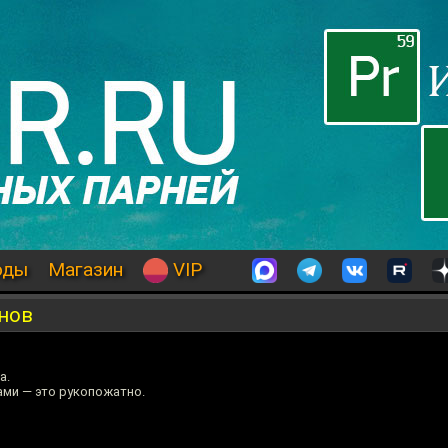
оды
Магазин
VIP
ёнов
а.
ами — это рукопожатно.