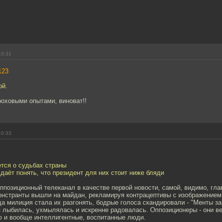
10:31
123
ой.
роховыми опытами, виноват!!
10:33
тся о судьбах страны
 даёт понять, что президент для них стоит ниже бляди
оппозиционный телеканал в качестве первой новости, самой, видимо, гла
онстранты вышли на майдан, рекламируя контрацептивы с изображением
да милиция стала их разгонять, бодрые голоса скандировали - "Менты за
 лыбилась, ухмылялась и искренне радовалась. Оппозиционеры - они в
ю и вообще интеллигентные, воспитанные люди.