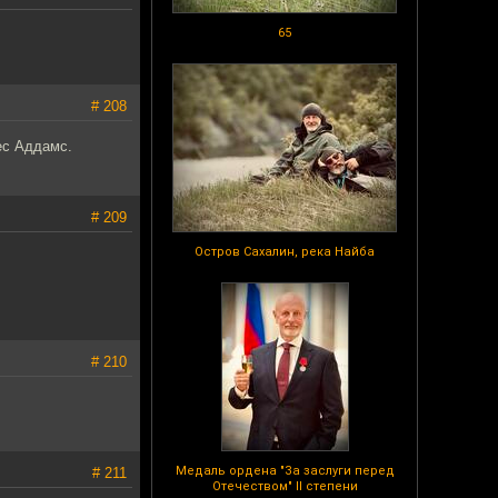
65
# 208
мес Аддамс.
# 209
Остров Сахалин, река Найба
# 210
Медаль ордена "За заслуги перед
# 211
Отечеством" II степени