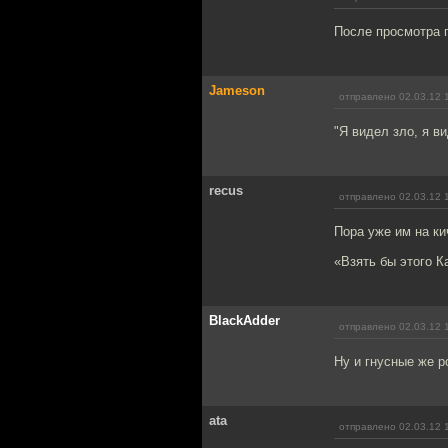
После просмотра п
Jameson
отправлено 02.03.12 
"Я видел зло, я в
recus
отправлено 02.03.12 
Пора уже им на кич
«Взять бы этого Ка
BlackAdder
отправлено 02.03.12 
Ну и гнусные же р
ata
отправлено 02.03.12 