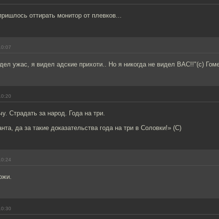
ришлось оттирать монитор от плевков...
10:07
идел ужас, я видел адские прихоти.. Но я никогда не видел ВАС!!"(с) Го
10:20
у. Страдать за народ. Года на три.
нта, да за такие доказательства года на три в Соловки!» (С)
10:24
ожи.
10:30