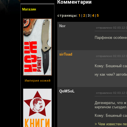
Комментарии
Магазин
cтраницы:
1
|
2
| 3 |
4
|
5
Nor
отправлено 02.03.12 
Парфенов особенн
sirToad
отправлено 02.03.12 
Кому: Бешеный с
ну как чем? автоб
Империя ножей
QoMSoL
отправлено 02.03.12 
Дегенераты, что ж
кирпичом съездил
Кому: Бешеный с
> Чем известен п