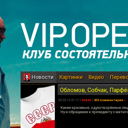
Картинки
Видео
Перев
Новости
Обломов, Собчак, Парф
02.03.12 01:11 |
Goblin
|
432 комментария
»
Какие красивые, одухотворённые лиц
Ну и обращение к президенту с матюг