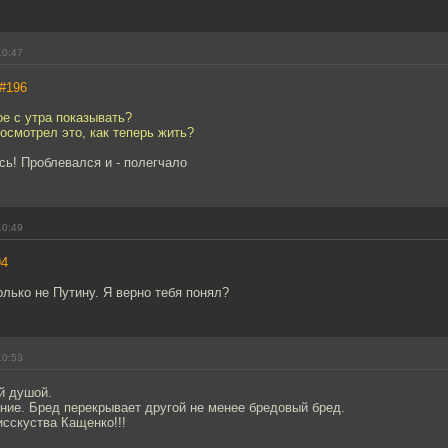
10:47
#196
ое с утра показывать?
посмотрел это, как теперь жить?
сь! Проблевался и - полегчало
10:49
94
только не Путину. Я верно тебя понял?
10:53
й душой.
ние. Бред перекрывает другой не менее бредовый бред.
исскуства Кащенко!!!