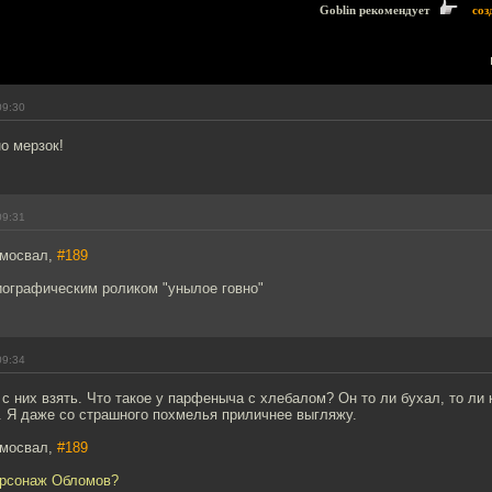
Goblin рекомендует
соз
09:30
о мерзок!
09:31
амосвал,
#189
иографическим роликом "унылое говно"
09:34
 с них взять. Что такое у парфеныча с хлебалом? Он то ли бухал, то ли 
. Я даже со страшного похмелья приличнее выгляжу.
амосвал,
#189
ерсонаж Обломов?