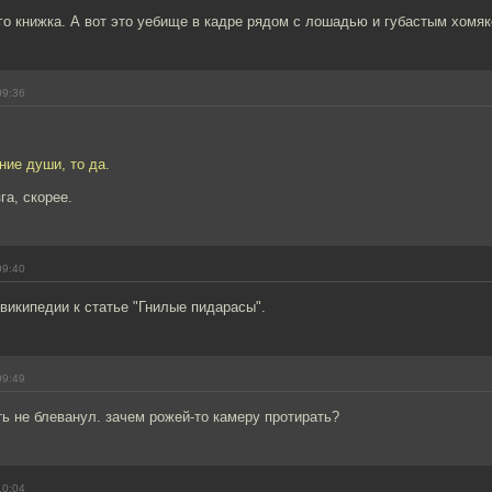
его книжка. А вот это уебище в кадре рядом с лошадью и губастым хомяк
09:36
ние души, то да.
га, скорее.
09:40
википедии к статье "Гнилые пидарасы".
09:49
ть не блеванул. зачем рожей-то камеру протирать?
10:04