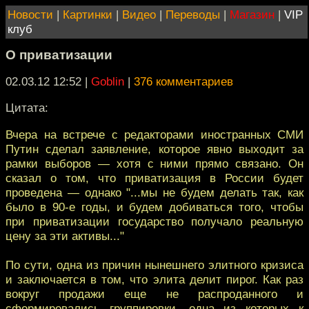
Новости
|
Картинки
|
Видео
|
Переводы
|
Магазин
|
VIP
клуб
О приватизации
02.03.12 12:52
|
Goblin
|
376 комментариев
Цитата:
Вчера на встрече с редакторами иностранных СМИ
Путин сделал заявление, которое явно выходит за
рамки выборов — хотя с ними прямо связано. Он
сказал о том, что приватизация в России будет
проведена — однако "...мы не будем делать так, как
было в 90-е годы, и будем добиваться того, чтобы
при приватизации государство получало реальную
цену за эти активы..."
По сути, одна из причин нынешнего элитного кризиса
и заключается в том, что элита делит пирог. Как раз
вокруг продажи еще не распроданного и
сформировались группировки, одна из которых к