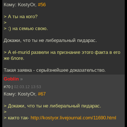
Кому: KostyOr,
#56
> А ты на кого?
>
> :) на семью свою.
Докажи, что ты не либеральный пидарас.
> А el-murid развели на признание этого факта в его
же блоге.
Такая заявка - серьёзнейшее доказательство.
Goblin
»
#70 |
02.03.12 13:53
Кому: KostyOr,
#67
> Докажи, что ты не либеральный пидарас.
>
> както так-
http://kostyor.livejournal.com/11690.html