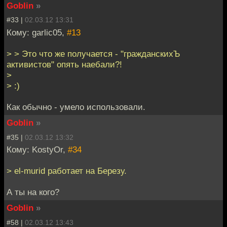
Goblin
»
#33 |
02.03.12 13:31
Кому: garlic05,
#13
> > Это что же получается - "гражданскихЪ
активистов" опять наебали?!
>
> :)
Как обычно - умело использовали.
Goblin
»
#35 |
02.03.12 13:32
Кому: KostyOr,
#34
> el-murid работает на Березу.
А ты на кого?
Goblin
»
#58 |
02.03.12 13:43