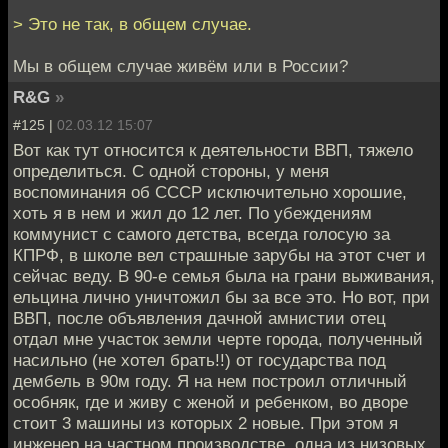
> Это не так, в общем случае.
Мы в общем случае живём или в России?
R&G
»
#125 |
02.03.12 15:07
Вот как тут относится к деятельности ВВП, тяжело
определиться. С одной стороны, у меня
воспоминания об СССР исключительно хорошие,
хоть я в нем и жил до 12 лет. По убеждениям
коммунист с самого детства, всегда голосую за
КПРФ, в школе вел страшные зарубы на этот счет и
сейчас веду. В 90-е семья была на грани выживания,
ельцина лично уничтожил бы за все это. Но вот, при
ВВП, после объявления дачной амнистии отец
отдал мне участок земли черте города, полученный
насильно (не хотел брать!!) от государства под
дембель в 90м году. Я на нем построил отличный
особняк, где и живу с женой и ребенком, во дворе
стоит 3 машины из которых 2 новые. При этом я
инженер на частном производстве, одна из низовых