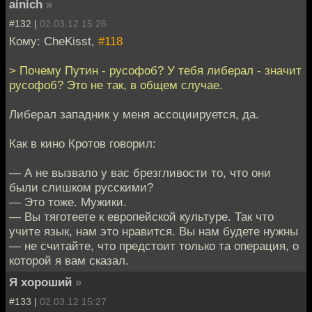
ainich
»
#132 |
02.03.12 15:26
Кому: CheKisst,
#118
> Почему Путин - русофоб? У тебя либерал - значит
русофоб? Это не так, в общем случае.
Либерал западник у меня ассоциируется, да.
Как в кино Кротов говорил:
— А не вызвало у вас брезгливости то, что они
были слишком русскими?
— Это тоже. Мужики.
— Вы тяготеете к европейской культуре. Так что
учите язык, нам это нравится. Вы нам будете нужны
— не считайте, что предстоит только та операция, о
которой я вам сказал.
Я хороший
»
#133 |
02.03.12 15:27