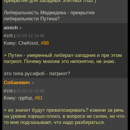
прикрытие для западных элитных глаз )
Либеральность Медведева - прикрытие
либеральности Путина?
ainich
»
#105 |
02.03.12 14:45
Кому: CheKisst,
#98
> Путин - умеренный либерал-западник и при этом
патриот. Почему многим это непонятно, не знаю.
это типа русофоб - патриот?
Собакевич
»
#106 |
02.03.12 14:46
Кому: rppfsp,
#61
> их значит будут приватизировать? извини за речь
на уровне хорошо-плохо, в вопросе не силен, но что-
то мне подсказывает, что надо разбираться.