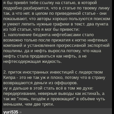
я бы привёл тебе ссылку на статью, в которой
подробно разбирается, что в статье по твоему линку
так, а что нет. в целом по приведенной статье - они
показывают, что авторы хорошо пользуются поиском
и умеют лепить нужные графики в текст. два пункта
из той статьи, что я мог бы привести:
1. наполнение бюджета нефтебаксами стало
возможно только после прижатия к ногтю ннфтеных
компаний и установления прогрессивной экспортной
пошлины. да и нефть выросла потому, что наша
нефть стала продаваться как нефть, а не
нефтесодержащая жидкость.
2. приток иностранных инвестиций с лидерством
Кипра - это не так уж и плохо, потому что в страну
возвращаются деньги из оффшоров.
ну и дальше в этой стать всё в том же духе:
передергивание, неверные выводы как истинаЪ, а
так же "ложь, пиздёж и провокация" в объёме чуть
меньшем, чем две трети.
yuri535
»