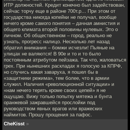
ИТР должностей. Кредит конечно был задействован,
сейчас торчу еще в районе 700т.р… При этом от
государства никогда копейки не получал, вообще
ничего кроме самого понятия – дачная амнистия и
общего климата второй половины нулевых. Это о
личном. Об общественном – город, реально не
узнать, прогресс налицо. Несколько лет назад
обратил внимания – бомжи исчезли! Пьяные на
улицах не валяются! В 90е и то и то было
постоянным атрибутом пейзажа. Так что, жаловаться
грех. При нынешних раскладах я голосую за КПРФ,
но случись какая заваруха, я пошел бы в
«защитники режима», тем более, что в армии
служил. Наличия «революционной ситуации» и
«нам нечего терять кроме своих цепей» я не
ощущаю. Вижу только попытку мятежа и бунта
оранжевой зажравшейся прослойки под
руководством явных врагов или вражеских
наймитов. Прошу прощения за пафос.
CheKisst
»