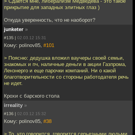
> Сдается мне, либерализм Медведева - это такое
прикрытие для западных элитных глаз )
Откуда уверенность, что не наоборот?
junketer
»
#135 |
02.03.12 15:31
Кому: polinov85,
#101
> Поясню: дедушка вложил ваучеры своей семьи,
знакомых и пч, наличные деньги в акции Газпрома,
Ленэнерго и еще парочки компаний. Ни о какой
благотворительности со стороны работодателя речь
не идет.
Крохи с барского стола
irreality
»
#136 |
02.03.12 15:32
Кому: polinov85,
#38
> То, что говорится, говорится серьезными людьми