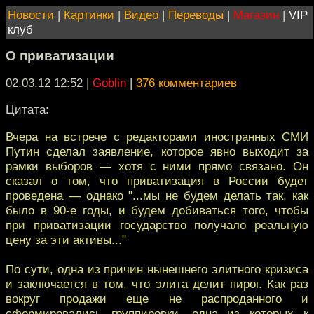
Новости
|
Картинки
|
Видео
|
Переводы
|
Магазин
|
VIP
клуб
О приватизации
02.03.12 12:52
|
Goblin
|
376 комментариев
Цитата:
Вчера на встрече с редакторами иностранных СМИ
Путин сделал заявление, которое явно выходит за
рамки выборов — хотя с ними прямо связано. Он
сказал о том, что приватизация в России будет
проведена — однако "...мы не будем делать так, как
было в 90-е годы, и будем добиваться того, чтобы
при приватизации государство получало реальную
цену за эти активы..."
По сути, одна из причин нынешнего элитного кризиса
и заключается в том, что элита делит пирог. Как раз
вокруг продажи еще не распроданного и
сформировались группировки, одна из которых к