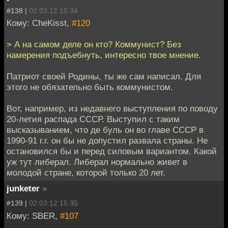
#138 |
02.03.12 15:34
Кому: CheKisst,
#120
> А на самом деле он кто? Коммунист? Без
намерения подъебнуть, интересно твое мнение.
Патриот своей Родины, ты же сам написал. Для
этого не обязательно быть коммунистом.
Вот, например, из недавнего выступления по поводу
20-летия распада СССР. Выступил с таким
высказыванием, что де буль он во главе СССР в
1990-91 г.г. он бы не допустил развала страны. Не
остановился бы и перед силовым вариантом. Какой
уж тут либерал. Либерал нормально живет в
молодой стране, которой только 20 лет.
junketer
»
#139 |
02.03.12 15:35
Кому: SBER,
#107