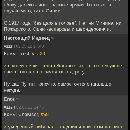
сбоку далеко - иностранные армии. Готовые, в
случае чего, как в Сирии...
С 1917 года "без царя в голове". Нет ни Минина, ни
Пожарского. Одни каспаровы и швондеровичи.
Настоящий Индеец
»
#111 |
02.03.12 14:49
Кому: irreality,
#20
> с моей точки зрения Зюганов как-то совсем уж не
самостоятелен, причем всю дорогу.
Ну, да, Путин, конечно, самостоятелен дальше
некуда.
Enot
»
#112 |
02.03.12 14:49
Кому: CheKisst,
#98
> умеренный либерал-западник и при этом патриот