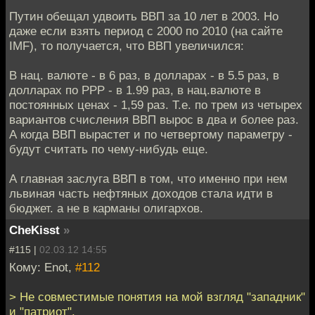
Путин обещал удвоить ВВП за 10 лет в 2003. Но
даже если взять период с 2000 по 2010 (на сайте
IMF), то получается, что ВВП увеличился:
В нац. валюте - в 6 раз, в долларах - в 5.5 раз, в
долларах по PPP - в 1.99 раз, в нац.валюте в
постоянных ценах - 1,59 раз. Т.е. по трем из четырех
вариантов счисления ВВП вырос в два и более раз.
А когда ВВП вырастет и по четвертому параметру -
будут считать по чему-нибудь еще.
А главная заслуга ВВП в том, что именно при нем
львиная часть нефтяных доходов стала идти в
бюджет. а не в карманы олигархов.
CheKisst
»
#115 |
02.03.12 14:55
Кому: Enot,
#112
> Не совместимые понятия на мой взгляд "западник"
и "патриот".