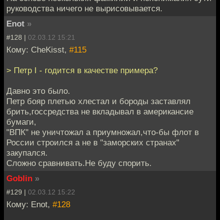
руководства ничего не вырисовывается.
Enot
»
#128 |
02.03.12 15:21
Кому: CheKisst,
#115
> Петр I - годится в качестве примера?
Давно это было.
Петр бояр плетью хлестал и бороды заставлял
брить,госсредства не вкладывал в американсие
бумаги,
"ВПК" не уничтожал а приумножал,что-бы флот в
России строился а не в "заморских странах"
закупался.
Сложно сравнивать.Не буду спорить.
Goblin
»
#129 |
02.03.12 15:22
Кому: Enot,
#128