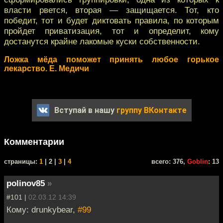
власти рвется, вторая — защищается. Тот, кто
победит, тот и будет диктовать правила, по которым
пройдет приватизация, тот и определит, кому
достанутся крайне лакомые куски собственности.
Ложка мёда поможет принять любое горькое
лекарство. Е. Медичи
Вступай в нашу
группу ВКонтакте
Комментарии
cтраницы:
1
| 2 |
3
|
4
всего: 376,
Goblin
: 13
polinov85
»
#101 |
02.03.12 14:39
Кому: drunkybear,
#99