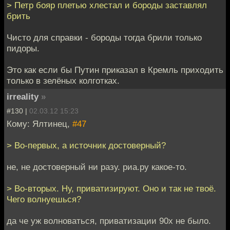
> Петр бояр плетью хлестал и бороды заставлял
брить
Чисто для справки - бороды тогда брили только
пидоры.
Это как если бы Путин приказал в Кремль приходить
только в зелёных колготках.
irreality
»
#130 |
02.03.12 15:23
Кому: Ялтинец,
#47
> Во-первых, а источник достоверный?
не, не достоверный ни разу. риа.ру какое-то.
> Во-вторых. Ну, приватизируют. Оно и так не твоё.
Чего волнуешься?
да че уж волноваться, приватизации 90х не было.