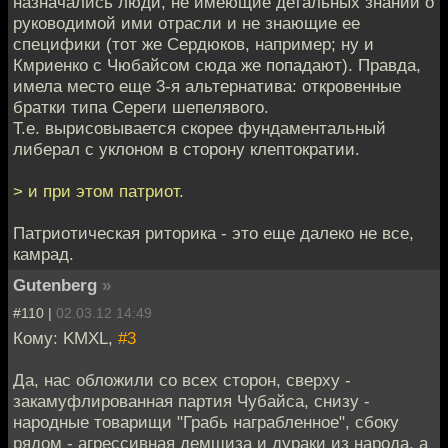
назначались люди, не имеющие детальных знаний о
руководимой ими отрасли и не знающие ее
специфики (тот же Сердюков, например; ну и
Кмриенко с Чюбайсом сюда же попадают). Правда,
имела место еще 3-я альтернатива: откровенные
братки типа Сереги шепелявого.
Т.е. вырисовывается скорее фундаментальный
либерал с уклоном в сторону клептократии.
> и при этом патриот.
Патриотическая риторика - это еще далеко не все,
камрад.
Gutenberg
»
#110 |
02.03.12 14:49
Кому: KMXL,
#3
Да, нас обложили со всех сторон, сверху -
закамуфлированная партия Чубайса, снизу -
народные товарищи "Грабь награбленное", сбоку
рядом - агрессивная демшиза и дураки из народа, а