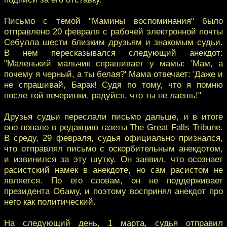
Письмо с темой "Мамины воспоминания" было
отправлено 20 февраля с рабочей электронной почты
Себулла шести близким друзьям и знакомым судьи.
В нем пересказывался следующий анекдот:
"Маленький мальчик спрашивает у мамы: 'Мам, а
почему я черный, а ты белая?' Мама отвечает: 'Даже и
не спрашивай, Барак! Судя по тому, что я помню
после той вечеринки, радуйся, что ты не лаешь!"
Друзья судьи переслали письмо дальше, и в итоге
оно попало в редакцию газеты The Great Falls Tribune.
В среду, 29 февраля, судья официально признался,
что отправлял письмо с оскорбительным анекдотом,
и извинился за эту шутку. Он заявил, что осознает
расистский намек в анекдоте, но сам расистом не
является. По его словам, он не поддерживает
президента Обаму, и поэтому воспринял анекдот про
него как политический.
На следующий день, 1 марта, судья отправил