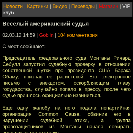
Новости
|
Картинки
|
Видео
|
Переводы
|
Магазин
|
VIP
клуб
Весёлый американский судья
02.03.12 14:59
|
Goblin
|
104 комментария
С мест сообщают:
Председатель федерального суда Монтаны Ричард
Себулл запустил судебную проверку в отношении
собственной шутки про президента США Барака
Обаму, признав ее расистской. Его электронное
письмо с анекдотом, оскорбляющим главу
государства, случайно попало в прессу, после чего
судье пришлось официально извиниться.
Еще одну жалобу на него подала непартийная
организация Common Cause, обвинив его в
нарушении судебной этики, а группа
правозащитников из Монтаны начала собирать
подписи за его отставку.