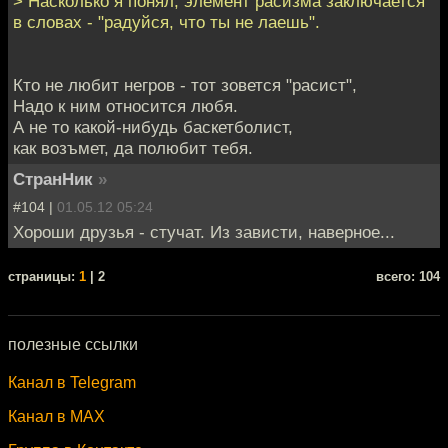
> Насколько я понял, элемент расизма заключается
в словах - "радуйся, что ты не лаешь".
Кто не любит негров - тот зовется "расист",
Надо к ним относится любя.
А не то какой-нибудь баскетболист,
как возъмет, да полюбит тебя.
СтранHик
»
#104 |
01.05.12 05:24
Хороши друзья - стучат. Из зависти, наверное...
cтраницы:
1
| 2
всего: 104
полезные ссылки
Канал в Telegram
Канал в MAX