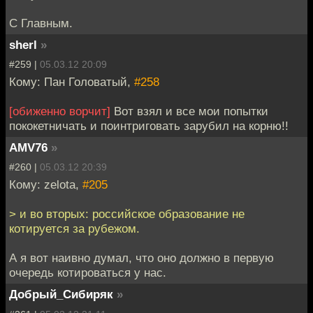
С Главным.
sherl
»
#259 |
05.03.12 20:09
Кому: Пан Головатый,
#258
[обиженно ворчит]
Вот взял и все мои попытки
пококетничать и поинтриговать зарубил на корню!!
AMV76
»
#260 |
05.03.12 20:39
Кому: zelota,
#205
> и во вторых: российское образование не
котируется за рубежом.
А я вот наивно думал, что оно должно в первую
очередь котироваться у нас.
Добрый_Сибиряк
»