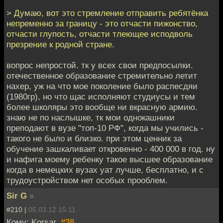
> Думаю, вот это стремление отправить ребятёнка
непременно за границу - это отчасти пижонство,
отчасти глупость, отчасти тлеющее исподволь
презрение к родной стране.
вопрос непростой. тк у всех свои предпосылки.
отечественное образование стремительно летит
нахер, уж на что мое поколение было распесдяи
(1980гр), но что щас исполняют студиусы и тем
более школяры это вообще ни вкрасную армию.
знаю не по наслышке, тк мои однокашники
преподают в вузе "топ-10 РФ", когда мы учились -
такого не было и близко. при этом ценник за
обучение зашкаливает откровенно - 400 000 в год. ну
и нафига моему ребенку такое высшее образование
когда в немецких вузах уат лучше, бесплатно, и с
трудоустройством нет особых прооблем.
Sir G
»
#210 |
05.03.12 15:11
Кому: Korsar,
#38