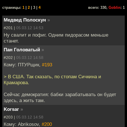
cтраницы:
1
|
2
| 3 |
4
всего: 330,
Goblin
: 1
Медвед Полоскун
»
#201 |
05.03.12 14:53
Ну свалит и пофиг. Одним пидорасом меньше
станет.
Пан Головатый
»
#202 |
05.03.12 14:58
Кому: ПТУРщик,
#193
> В США. Так сказать, по стопам Сичкина и
Крамарова.
Сейчас демократия: бабки зарабатывать он будет
здесь, а жить там.
Korsar
»
#203 |
05.03.12 14:58
Кому: Abrikosov,
#200