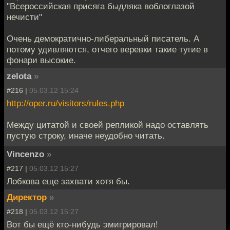
"Всероссийская присяга быдляка воблоглазой
нечисти"
Очень демократично-либеральный писатель. А
потому удивляются, отчего веревки такие тугие в
фонари высокие.
zelota
»
#216 |
05.03.12 15:24
http://oper.ru/visitors/rules.php
Между цитатой и своей репликой надо оставлять
пустую строку, иначе неудобно читать.
Vincenzo
»
#217 |
05.03.12 15:27
Лобкова еще захвати хотя бы.
Директор
»
#218 |
05.03.12 15:27
Вот бы ещё кто-нибудь эмигрировал!