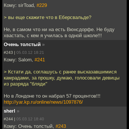
Кому: sirToad,
#229
> вы еще скажите что в Еберсвальде?
Не, в самом что ни на есть Вюнсдорфе. Не буду
хвастать, с кем я училась в одной школе!!!
Очень толстый
»
#243 |
05.03.12 18:21
Кому: Salom,
#241
> Кстати да, соглашусь с ранее высказавшимися
камрадами, за прошку, думаю, голосовали девицы
из разряда "бляди"
Но в Лондоне то он набрал 57 процентов!!!
http://yar.kp.ru/online/news/1097876/
sherl
»
#244 |
05.03.12 18:40
Кому: Очень толстый,
#243