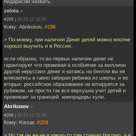
пидарасом назвать.
zelota
»
#205 |
05.03.12 15:05
Кому: Abrikosov,
#196
> По-моему, при наличии Денег детей можно вполне
хорошо выучить и в России.
если образно, то во первых наличие денег не
гарантирует что проживая в особнячке за миллион
другой нерусских денег и катаясь на бентли вы не
вляпаетесь в гавно забирая ребенка из школы. и во
вторых: российское образование не котируется за
рубежом. не просто так вся верхушка учит детей и
проживает за границей. компрадоры хули.
Abrikosov
»
#206 |
05.03.12 15:08
Кому: Korsar,
#203
> Ну так он же не в какую-то там сраную Наглию, а в