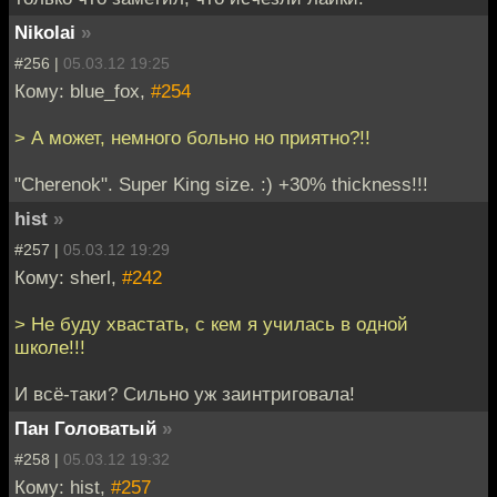
Nikolai
»
#256 |
05.03.12 19:25
Кому: blue_fox,
#254
> А может, немного больно но приятно?!!
"Cherenok". Super King size. :) +30% thickness!!!
hist
»
#257 |
05.03.12 19:29
Кому: sherl,
#242
> Не буду хвастать, с кем я училась в одной
школе!!!
И всё-таки? Сильно уж заинтриговала!
Пан Головатый
»
#258 |
05.03.12 19:32
Кому: hist,
#257