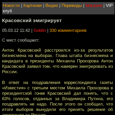
Новости
|
Картинки
|
Видео
|
Переводы
|
Магазин
|
VIP
клуб
Красовский эмигрирует
05.03.12 11:42
|
Goblin
|
330 комментариев
С мест сообщают:
Антон Красовский расстроился из-за результатов
бизнесмена на выборах. Глава штаба бизнесмена и
кандидата в президенты Михаила Прохорова Антон
Красовский заявил том, что намерен эмигрировать из
России.
В ответ на поздравления корреспондента газеты
«Известия» с третьим местом Михаила Прохорова в
президентской гонке Красовский дал понять, что с
63% голосов, отданных за Владимира Путина, его
поздравлять не надо. После этого он сообщил, что
итоги выборов вынудили его принять решение об
эмиграции из России.