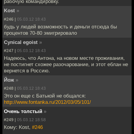
рабочую командировку.
Kost
»
#246 |
05.03.12 18:43
будь у людей возможность и деньги отсюда бы
процентов 70-80 эмигрировало
Cynical egoist
»
#247 |
05.03.12 18:43
Надеюсь, что Антона, на новом месте проживания,
не постигнет схожее разочарование, и этот еблан не
вернется в Россию.
Йож
»
#248 |
05.03.12 18:43
Это он еще с Батькой не общался:
http://www.fontanka.ru/2012/03/05/101/
Очень толстый
»
#249 |
05.03.12 18:58
Кому: Kost,
#246