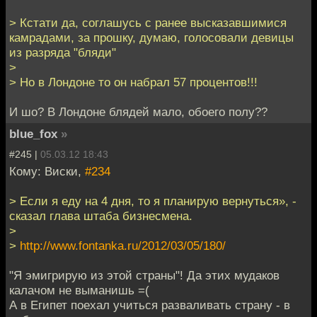
> Кстати да, соглашусь с ранее высказавшимися
камрадами, за прошку, думаю, голосовали девицы
из разряда "бляди"
>
> Но в Лондоне то он набрал 57 процентов!!!
И шо? В Лондоне блядей мало, обоего полу??
blue_fox
»
#245 |
05.03.12 18:43
Кому: Виски,
#234
> Если я еду на 4 дня, то я планирую вернуться», -
сказал глава штаба бизнесмена.
>
>
http://www.fontanka.ru/2012/03/05/180/
"Я эмигрирую из этой страны"! Да этих мудаков
калачом не выманишь =(
А в Египет поехал учиться разваливать страну - в