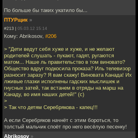
По больше бы таких укатило бы...
ПТУРщик
»
#213 |
05.03.12 15:14
Кому: Abrikosov,
#206
> "Дети ведут себя хуже и хуже, и не желают
родителей слушать - пукают, гадят, ругаются
матом... Наше ль правительство в том виновато?
Общество вдруг подкосила проказа? Иль телевизор
разносит заразу? Я вам скажу! Виновата Канада! Их
лживые глазки исполнены гадских мыслишек и
гнусных затей, так встанем в отряды на марш на
Канаду, во имя наших детей!" (с)
>
> Так что детям Серебрякова - капец!!!
А если Серебряков начнёт с этим бороться, то
толстый мальчик споёт про него весёлую песенку!
Abrikosov
»