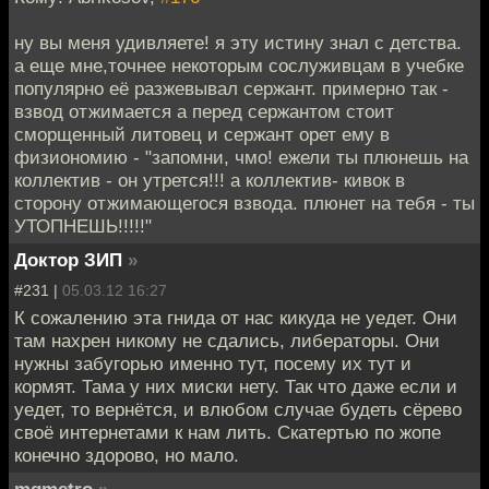
ну вы меня удивляете! я эту истину знал с детства.
а еще мне,точнее некоторым сослуживцам в учебке
популярно её разжевывал сержант. примерно так -
взвод отжимается а перед сержантом стоит
сморщенный литовец и сержант орет ему в
физиономию - "запомни, чмо! ежели ты плюнешь на
коллектив - он утрется!!! а коллектив- кивок в
сторону отжимающегося взвода. плюнет на тебя - ты
УТОПНЕШЬ!!!!!"
Доктор ЗИП
»
#231 |
05.03.12 16:27
К сожалению эта гнида от нас кикуда не уедет. Они
там нахрен никому не сдались, либераторы. Они
нужны забугорью именно тут, посему их тут и
кормят. Тама у них миски нету. Так что даже если и
уедет, то вернётся, и влюбом случае будеть сёрево
своё интернетами к нам лить. Скатертью по жопе
конечно здорово, но мало.
mgmetro
»