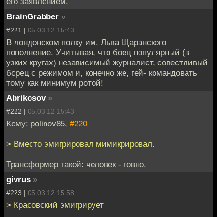
его заявлением.
BrainGrabber
»
#221 |
05.03.12 15:43
В лондонском полку им. Льва Щаранского
пополнение. Учитывая, что боец популярный (в
узких кругах) независимый журналист, совестливый
борец с режимом и, конечно же, гей- командовать
тому как минимум ротой!
Abrikosov
»
#222 |
05.03.12 15:43
Кому: polinov85,
#220
> Вместо эмигрировал мимикрировал.
Трансформер такой: человек - говно.
givrus
»
#223 |
05.03.12 15:58
> Красовский эмигрирует