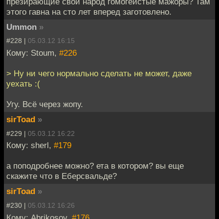
презирающие свой народ гомогеистые мажоры? Там
этого гавна на сто лет вперед заготовлено.
Ummon
»
#228 |
05.03.12 16:15
Кому: Stoum,
#226
> Ну ни чего нормально сделать не может, даже
уехать :(
Угу. Всё через жопу.
sirToad
»
#229 |
05.03.12 16:22
Кому: sherl,
#179
а поподробнее можно? ета в котором? вы еще
скажите что в Еберсвальде?
sirToad
»
#230 |
05.03.12 16:26
Кому: Abrikosov,
#176