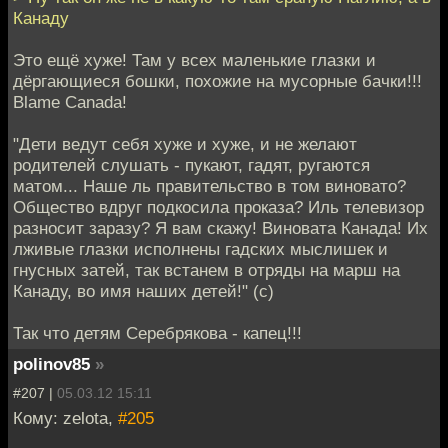
Канаду
Это ещё хуже! Там у всех маленькие глазки и
дёргающиеся бошки, похожие на мусорные бачки!!!
Blame Canada!
"Дети ведут себя хуже и хуже, и не желают
родителей слушать - пукают, гадят, ругаются
матом... Наше ль правительство в том виновато?
Общество вдруг подкосила проказа? Иль телевизор
разносит заразу? Я вам скажу! Виновата Канада! Их
лживые глазки исполнены гадских мыслишек и
гнусных затей, так встанем в отряды на марш на
Канаду, во имя наших детей!" (с)
Так что детям Серебрякова - капец!!!
polinov85
»
#207 |
05.03.12 15:11
Кому: zelota,
#205