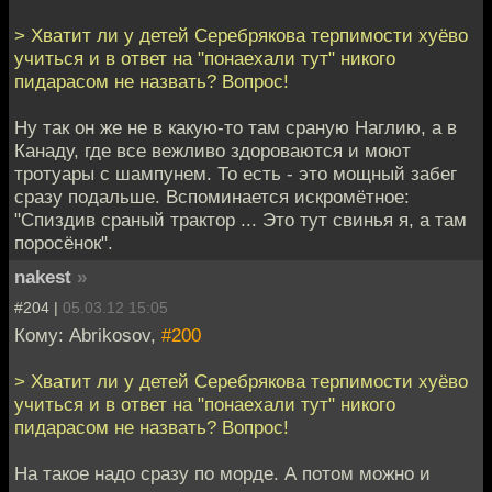
> Хватит ли у детей Серебрякова терпимости хуёво
учиться и в ответ на "понаехали тут" никого
пидарасом не назвать? Вопрос!
Ну так он же не в какую-то там сраную Наглию, а в
Канаду, где все вежливо здороваются и моют
тротуары с шампунем. То есть - это мощный забег
сразу подальше. Вспоминается искромётное:
"Спиздив сраный трактор ... Это тут свинья я, а там
поросёнок".
nakest
»
#204 |
05.03.12 15:05
Кому: Abrikosov,
#200
> Хватит ли у детей Серебрякова терпимости хуёво
учиться и в ответ на "понаехали тут" никого
пидарасом не назвать? Вопрос!
На такое надо сразу по морде. А потом можно и