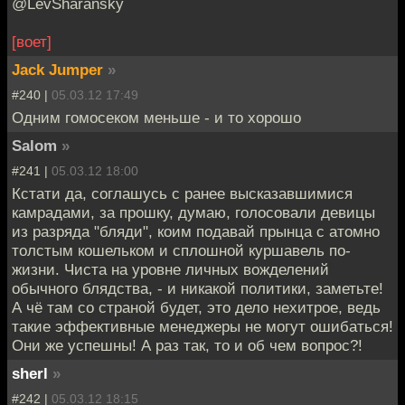
@LevSharansky
[воет]
Jack Jumper
»
#240 |
05.03.12 17:49
Одним гомосеком меньше - и то хорошо
Salom
»
#241 |
05.03.12 18:00
Кстати да, соглашусь с ранее высказавшимися
камрадами, за прошку, думаю, голосовали девицы
из разряда "бляди", коим подавай прынца с атомно
толстым кошельком и сплошной куршавель по-
жизни. Чиста на уровне личных вожделений
обычного блядства, - и никакой политики, заметьте!
А чё там со страной будет, это дело нехитрое, ведь
такие эффективные менеджеры не могут ошибаться!
Они же успешны! А раз так, то и об чем вопрос?!
sherl
»
#242 |
05.03.12 18:15