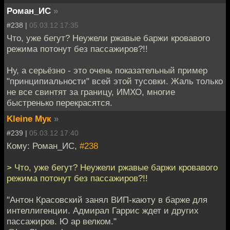
Роман_ИС
»
#238 |
05.03.12 17:35
Что, уже бегут? Неужели ржавые баржи кровавого
режима потонут без пассажиров?!!
Ну, а серьёзно - это очень показательный пример
"принципиальности" всей этой тусовки. Жаль только
не все свинтят за границу, ИМХО, многие
быстренько перекрасятся.
Kleine Мук
»
#239 |
05.03.12 17:40
Кому: Роман_ИС,
#238
> Что, уже бегут? Неужели ржавые баржи кровавого
режима потонут без пассажиров?!!
"Антон Красовский занял ВИП-каюту в барже для
интеллигенции. Адмирал Гаррис ждет и других
пассажиров. Ю ар велком."