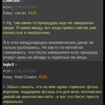
CheKisst
»
#134 |
17.03.12 14:58
Кому: vot-on,
#132
> Ну, там какие-то процедуры еще не завершены
вроде. Я имею ввиду, вот когда прямо совсем уже
полностью и необратимо.
Я в этих международно-экономических делах не
сильно разбираюсь. Но как-то по-житейски
сомневаюсь, что после завершения всех процедур
упадут цены на айпады и подобные им вещи.
bqbr0
»
#135 |
17.03.12 15:02
Кому: Mad Creator,
#131
> Забыл сказать, что на нём адово тормозит флэш,
впрочем, поддержка флэша это для всех эппловских
девайсов ахиллесова пята - и вот это бесит просто
нереально.