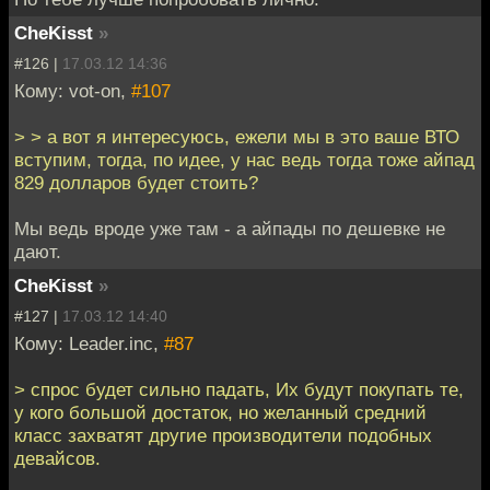
CheKisst
»
#126 |
17.03.12 14:36
Кому: vot-on,
#107
> > а вот я интересуюсь, ежели мы в это ваше ВТО
вступим, тогда, по идее, у нас ведь тогда тоже айпад
829 долларов будет стоить?
Мы ведь вроде уже там - а айпады по дешевке не
дают.
CheKisst
»
#127 |
17.03.12 14:40
Кому: Leader.inc,
#87
> спрос будет сильно падать, Их будут покупать те,
у кого большой достаток, но желанный средний
класс захватят другие производители подобных
девайсов.