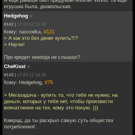
игрушка была, диавольская.
Hedgehog
»
#142 |
17.03.12 15:50
Кому: naxxodka,
#121
> А как это без денег купить?!?
> Научи!
Про кредит никогда не слышал?
CheKisst
»
#143 |
17.03.12 16:26
Кому: Hedgehog,
#75
> Мегазадача - купить то, что тебе не нужно, на
деньги, которых у тебя нет, чтобы произвести
впечатление на тех, кому это похую. )))
Камрад, да ты раскрыл самую суть общества
потребления!