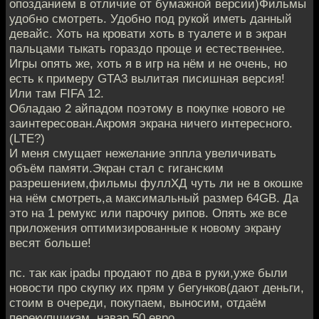
опозданием в отличие от бумажной версии)Фильмы
удобно смотреть. Удобно под рукой иметь данный
девайс. Хоть на кровати хоть в туалете и в экран
пальцами тыкать гораздо проще и естественнее.
Игры опять же, хоть я в игр на нём и не очень, но
есть к примеру GTA3 вылитая писишная версия!
Или там FIFA 12.
Обладаю 2 айпадом поэтому в покупке нового не
заинтересован.Акромя экрана ничего интересного.
(LTE?)
И меня смущает нежелание эппла увеличивать
объём памяти.Экран стал с гиганским
разрешением,фильмы фуллХД чуть ли не в окошке
на нём смотреть,а максимальный размер 64GB. Да
это на 1 ремукс или парочку рипов. Опять же все
приложения оптимизированные к новому экрану
весят больше!
пс. так как ipadы продают по два в руки,уже были
новости про скупку их прям у бегунков(дают деньги,
стоим в очереди, покупаем, выносим, отдаём
перекупщикам, навар 50 евро.