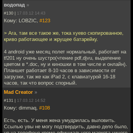
водопад
»
#130 |
17.03.12 14:43
Кому: LOBZIC,
#123
> Ага, там все такое же, тока хуево скопированное,
криво работающее и жрущее батарейку.
4 android уже месяц полет нормальный, работает на
tf201 ну очень шустро(чтение pdf,djvu, выделение
цветом в *.doc, ну и киношки в том числе и онлайн).
Планшет работает 8-10 часов в зависимости от
загрузки, так же как iPad 2, с клавиатурой 16-18
часов, так что вопрос спорный.
Mad Creator
»
#131 |
17.03.12 14:52
Кому: dimmaq,
#108
Есть, есть. У меня жена умудрилась выловить.
Ссылью увы не могу подтвердить, давно дело было,
но на телефоне кроме официального маркета ничего