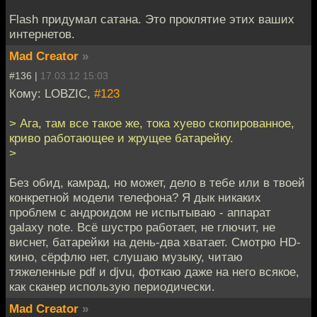
Flash придумал сатана. Это проклятие этих ваших
интернетов.
Mad Creator
»
#136 |
17.03.12 15:03
Кому: LOBZIC,
#123
> Ага, там все такое же, тока хуево скопированное,
криво работающее и жрущее батарейку.
>
Без обид, камрад, но может, дело в тебе или в твоей
конкретной модели телефона? Я дык никаких
проблем с андроидом не испытываю - аппарат
galaxy note. Всё шустро работает, не глючит, не
виснет, батарейки на день-два хватает. Смотрю HD-
кино, сёрфлю нет, слушаю музыку, читаю
тяжеленные pdf и djvu, фоткаю даже на него всякое,
как сканер использую периодически.
Mad Creator
»