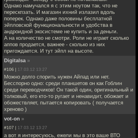
Однако намучался я с этим ноутом так, что не
перескпзать. И магазин ихний излазил вдоль
поперек. Однако даже половины бесплатной
эйпловской функциональности и удобства в
андроидной экосистеме не купить и за деньги.
А на количество не смотри. Роли не играет сколько
аппов продается, важнее - сколько из них
пригождается. И тут эйпл на высоте.
Digitalsa
»
#106 |
17.03.12 13:27
Можно долго спорить нужен Айпад или нет.
Бесспорно одно: среди планшетов он как Гоблин
среди переводчиков! Он такой один, оригинальный и
толковый, его кто-то ругает и ненавидит, обожает и
обожествляет, пытается копировать ( получается
хреново )
vot-on
»
#107 |
17.03.12 13:27
а вот я интересуюсь, ежели мы в это ваше ВТО