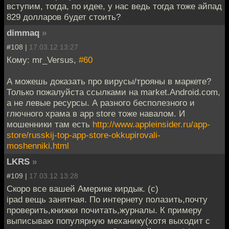
вступим, тогда, по идее, у нас ведь тогда тоже айпад
829 долларов будет стоить?
dimmaq
»
#108 |
17.03.12 13:27
Кому: mr_Versus,
#60
А можешь доказать про вирусы/трояны в маркете?
Только пожалуйста ссылками на market.Android.com,
а не левые ресурсы. А разного бесполезного и
глючного храма в app store тоже навалом. И
мошенники там есть
http://www.appleinsider.ru/app-
store/russkij-top-app-store-okkupirovali-
moshenniki.html
LKRS
»
#109 |
17.03.12 13:28
Скоро все вашей Америке кирдык. (с)
ipad вещь занятная. По интернету полазить,почту
проверить,книжки почитать,журналы. К примеру
выписываю популярную механику(хотя выходит с