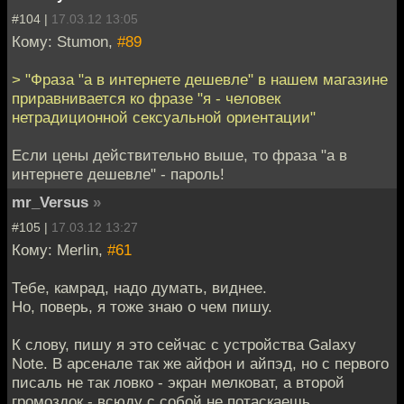
#104 |
17.03.12 13:05
Кому: Stumon,
#89
> "Фраза "а в интернете дешевле" в нашем магазине
приравнивается ко фразе "я - человек
нетрадиционной сексуальной ориентации"
Если цены действительно выше, то фраза "а в
интернете дешевле" - пароль!
mr_Versus
»
#105 |
17.03.12 13:27
Кому: Merlin,
#61
Тебе, камрад, надо думать, виднее.
Но, поверь, я тоже знаю о чем пишу.
К слову, пишу я это сейчас с устройства Galaxy
Note. В арсенале так же айфон и айпэд, но с первого
писаль не так ловко - экран мелковат, а второй
громоздок - всюду с собой не потаскаешь.