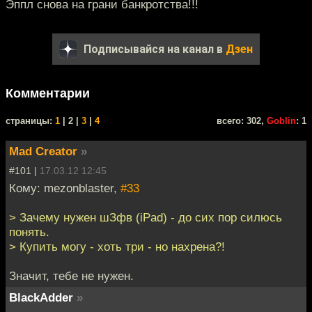
Эппл снова на грани банкротства!!!
Подписывайся на канал в
Дзен
Комментарии
cтраницы:
1
| 2 |
3
|
4
всего: 302,
Goblin
: 1
Mad Creator
»
#101 |
17.03.12 12:45
Кому: mezonblaster,
#33
> Зачему нужен шЗфв (iPad) - до сих пор силюсь
понять.
> Купить могу - хоть три - но нахрена?!
Значит, тебе не нужен.
BlackAdder
»