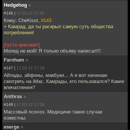
Hedgehog
»
#146 |
17.03.12 17:15
Кому: CheKisst,
#143
> Камрад, да ты раскрыл самую суть общества
потребления!
[густо краснеет]
Мопед не мой! Я только объяву написал!!!
Farnham
»
#147 |
17.03.12 17:18
Айпады, айфоны, макбуки... А я вот начинаю
смотреть на iMac. Камрады, кто пользовался? Какие
впечатления?
Anthrax
»
#148 |
17.03.12 17:28
Массовый психоз. Медицине такие случаи
известны.
eserge
»