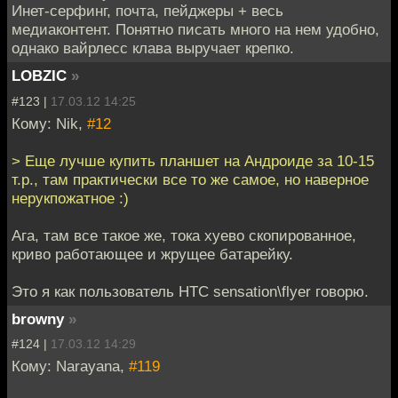
Инет-серфинг, почта, пейджеры + весь
медиаконтент. Понятно писать много на нем удобно,
однако вайрлесс клава выручает крепко.
LOBZIC
»
#123 |
17.03.12 14:25
Кому: Nik,
#12
> Еще лучше купить планшет на Андроиде за 10-15
т.р., там практически все то же самое, но наверное
нерукпожатное :)
Ага, там все такое же, тока хуево скопированное,
криво работающее и жрущее батарейку.
Это я как пользователь HTC sensation\flyer говорю.
browny
»
#124 |
17.03.12 14:29
Кому: Narayana,
#119