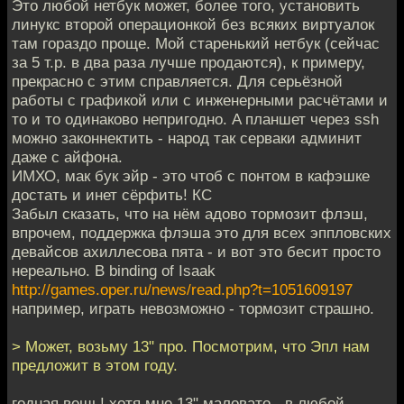
Это любой нетбук может, более того, установить
линукс второй операционкой без всяких виртуалок
там гораздо проще. Мой старенький нетбук (сейчас
за 5 т.р. в два раза лучше продаются), к примеру,
прекрасно с этим справляется. Для серьёзной
работы с графикой или с инженерными расчётами и
то и то одинаково непригодно. A планшет через ssh
можно законнектить - народ так серваки админит
даже с айфона.
ИМХО, мак бук эйр - это чтоб с понтом в кафэшке
достать и инет сёрфить! КС
Забыл сказать, что на нём адово тормозит флэш,
впрочем, поддержка флэша это для всех эппловских
девайсов ахиллесова пята - и вот это бесит просто
нереально. В binding of Isaak
http://games.oper.ru/news/read.php?t=1051609197
например, играть невозможно - тормозит страшно.
> Может, возьму 13" про. Посмотрим, что Эпл нам
предложит в этом году.
годная вещь! хотя мне 13" маловато - в любой