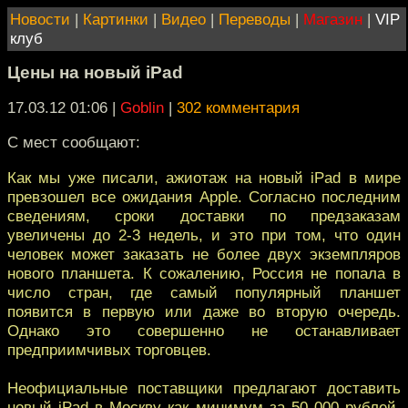
Новости
|
Картинки
|
Видео
|
Переводы
|
Магазин
|
VIP
клуб
Цены на новый iPad
17.03.12 01:06
|
Goblin
|
302 комментария
C мест сообщают:
Как мы уже писали, ажиотаж на новый iPad в мире
превзошел все ожидания Apple. Согласно последним
сведениям, сроки доставки по предзаказам
увеличены до 2-3 недель, и это при том, что один
человек может заказать не более двух экземпляров
нового планшета. К сожалению, Россия не попала в
число стран, где самый популярный планшет
появится в первую или даже во вторую очередь.
Однако это совершенно не останавливает
предприимчивых торговцев.
Неофициальные поставщики предлагают доставить
новый iPad в Москву как минимум за 50 000 рублей,