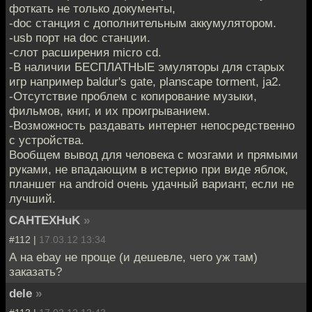
фоткать не только документы,
-doc станция с дополнительным аккумулятором.
-usb порт на doc станции.
-слот расширения micrо cd.
-В наличии БЕСПЛАТНЫЕ эмуляторы для старых
игр например baldur's gate, planscape torment, ja2.
-Отсутствие проблем с копирование музыки,
фильмов, книг, и их проигрыванием.
-Возможность раздавать интернет непосредственно
с устройства.
Вообщем вывод для человека с мозгами и прямыми
руками, не впадающим в истерию при виде яблок,
планшет на android очень удачный вариант, если не
лучший.
CAHTEXHuK
»
#112 |
17.03.12 13:34
А на ebay не проще (и дешевле, чего уж там)
заказать?
dele
»