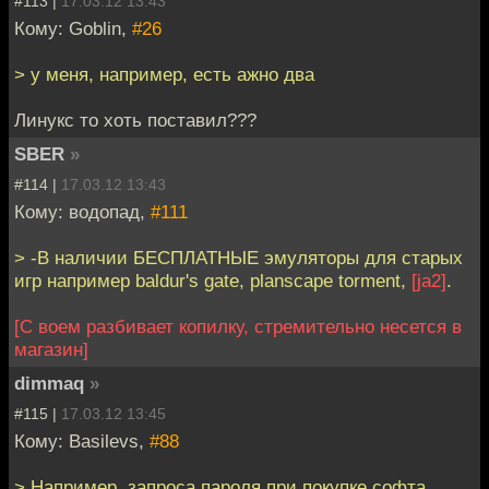
#113 |
17.03.12 13:43
Кому: Goblin,
#26
> у меня, например, есть ажно два
Линукс то хоть поставил???
SBER
»
#114 |
17.03.12 13:43
Кому: водопад,
#111
> -В наличии БЕСПЛАТНЫЕ эмуляторы для старых
игр например baldur's gate, planscape torment,
[ja2]
.
[С воем разбивает копилку, стремительно несется в
магазин]
dimmaq
»
#115 |
17.03.12 13:45
Кому: Basilevs,
#88
> Например, запроса пароля при покупке софта.