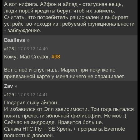
А вот нифига. Айфон и айпад - статусная вещь,
люди порой кредиты берут, чтоб их заиметь.
Считать, что потребитель рационален и выбирает
устройство исходя из требуемой функциональности
- заблуждение.
Basilevs
»
#128 |
17.03.12 14:40
Кому: Mad Creator,
#98
Вот с неё и спустишь. Маркет при покупке по
привязанной карте у меня ничего не спрашивает.
Zav
»
#129 |
17.03.12 14:41
Подарил сыну айфон.
И избавился от Эпл зависимости. Три года пытался
понять прелести яблочной филисофии. Не моё :(
Сейчас на андроиде. Нравится больше.
Связка HTC Fly + SE Xperia + програмка Evernote
полностью доволен.