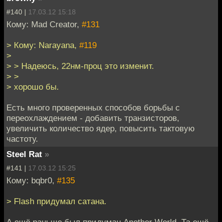
#140 |
17.03.12 15:18
Кому: Mad Creator,
#131
> Кому: Narayana,
#119
>
> > Надеюсь, 22нм-проц это изменит.
> >
> хорошо бы.
Есть много проверенных способов борьбы с
переохлаждением - добавить транзисторов,
увеличить количество ядер, повысить тактовую
частоту.
Steel Rat
»
#141 |
17.03.12 15:25
Кому: bqbr0,
#135
> Flash придумал сатана.
А ещё раньше был придуман Another World. Та ещё