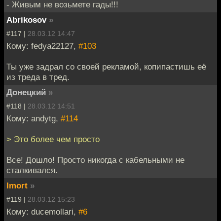
- Живым не возьмете гады!!!
Abrikosov
»
#117 |
28.03.12 14:47
Кому: fedya22127,
#103
Ты уже задрал со своей рекламой, копипастишь её
из треда в тред.
Донецкий
»
#118 |
28.03.12 14:51
Кому: andytg,
#114
> Это более чем просто
Все! Дошло! Просто никогда с кабельными не
сталкивался.
Imort
»
#119 |
28.03.12 15:23
Кому: ducemollari,
#6