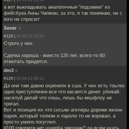
а вот выкладывать аналогичныя "подзамки" из
фейсбука Анны Чапман, за это, я так понимаю, ни с
кого не спросют
Sever
»
#128 |
30.03.12 12:54
Строго у них.
Сделка хороша - вместо 120 лет, всего-то 60
отмотать придется.
dm3
»
#129 |
20.04.12 08:21
Да они там давно охренели в сша. У них есть тоьлко
одно преступление-все что касается денег. убивай,
насилуй делай что хошь, лишь бы кешфлоу не
трогал.
Вот и позиция их что сиськи агилеры дороже жизни
парня, который толком и пароли то не воровал, а
просто умело погуглил.
#100 говорите нет ущерба звездам? да всем чхать