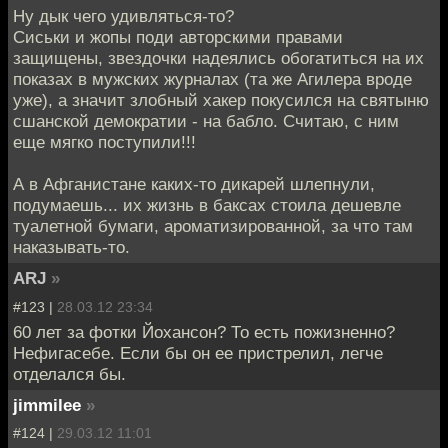
Ну дык чего удивляться-то?
Сиськи и жопы поди авторскими правами
защищены, звездочки надеялись обогатиться на их
показах в мужских журналах (та же Агилера вроде
уже), а значит злобный хакер покусился на святыню
сшанской демократии - на бабло. Считаю, с ним
еще мягко поступили!!!
А в Афганистане каких-то дикарей шлепнули,
подумаешь... их жизнь в баксах стоила дешевле
туалетной бумаги, ароматизированной, за что там
наказывать-то.
ARJ
»
#123 |
28.03.12 23:34
60 лет за фотки Йохансон? То есть пожизненно?
Нефигасебе. Если бы он ее пристрелил, легче
отделался бы.
jimmilee
»
#124 |
29.03.12 11:01