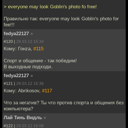
> everyone may look Goblin's photo fo free!
Правильно так: everyone may look Goblin's photo for
fee!!!
fedya22127
»
#120 |
28.03.12 15:34
Кому: Гонzа,
#115
Спорт и общение - так победим!
В выходные подходи.
fedya22127
»
#121 |
28.03.12 15:36
Кому: Abrikosov,
#117
Что за негатив? Ты что против спорта и общения без
компьютера?
Лай Тинь Видль
»
#122 |
28.03.12 16:08