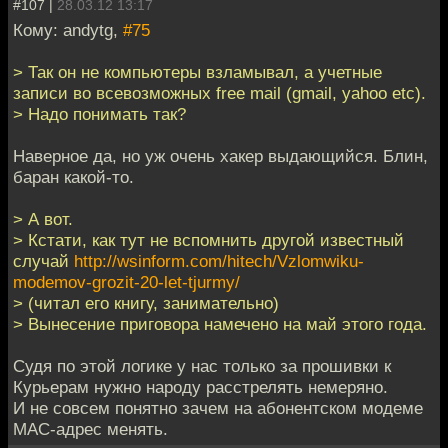
#107 |
28.03.12 13:17
Кому: andytg,
#75
> Так он не компьютеры взламывал, а учетные
записи во всевозможных free mail (gmail, yahoo etc).
> Надо понимать так?
Наверное да, но уж очень хакер выдающийся. Блин,
баран какой-то.
> А вот.
> Кстати, как тут не вспомнить другой известный
случай
http://wsinform.com/hitech/Vzlomwiku-
modemov-grozit-20-let-tjurmy/
> (читал его книгу, занимательно)
> Вынесение приговора намечено на май этого года.
Судя по этой логике у нас только за прошивки к
Курьерам нужно народу расстрелять немеряно.
И не совсем понятно зачем на абонентском модеме
МАС-адрес менять.