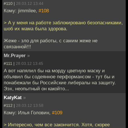
#110 |
28.03.12 13:44
Кому: jimmilee,
#108
> А у меня на работе заблокировано безопасниками,
шоб их мама была здорова.
Жеже - зло для работы, с самим жеже не
связанной!!!
Mr.Prayer
»
#111 |
28.03.12 13:45
А вот напялил бы на морду цветную маску и
объявил бы содеянное перформансом - тут бы и
понабежали бы Российские либералы на защиту.
Ээх, неопытный он какойто...
KatyKat
»
#112 |
28.03.12 13:58
Кому: Илья Головин,
#109
> Интересно, чем все закончится. Хотя, скорее