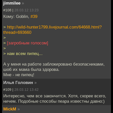
jimmilee
»
#108 |
28.03.12 13:23
Кому: Goblin,
#39
>
http://wild-hunter1799.livejournal.com/64668.html?
thread=693660
>
>
[загробным голосом]
>
> нам всем пипец...
А у меня на работе заблокировано безопасниками,
шоб их мама была здорова.
Мне - не пипец!
Илья Головин
»
#109 |
28.03.12 13:42
Интересно, чем все закончится. Хотя, скорее всего,
ничем. Подобные способы пеара известны давно:)
MickM
»