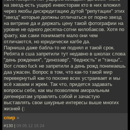
на звезд-есть ущерб инвесторам кто в них вложил
через якобы дискредитацию дутой "репутации" этих
"звезд" которые должны отличаться от порно звезд
на витрине да и держать цену такой фотографии на
уровне не одного десятка-сотни килобаксов. Хотя по
факту, как сами понимаете мало они чем
отличаются, но юридически кагбе да.
Парниша даже бабла-то не поднял и такой срок.
Ребята в сша запретили тут недавно в школах слова
"день рождения", "динозавр", "бедность" и "танцы"..
Вот слово fuck не запретили а день рожд понимаешь
даа ужасен. Вопрос в том, что как-то такой мир
перевернутый как-то похоже всех устраивает и мы
всё хаваем и жрем. Так что, придется задавать
вопросы себе, как мы позволяем аморальным
дегенератам управлять собой и зачастую
выставлять свои шкурные интересы выше многих
жизней (:
спир
»
#130 |
09.05.12 15:24