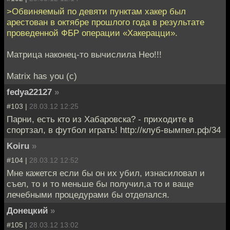
>Обвиняемый по девяти пунктам хакер был
арестован в октябре прошлого года в результате
проведенной ФБР операции «Хакерацци».
Матрица наконец-то вычислила Нео!!!
Matrix has you (c)
fedya22127
»
#103 |
28.03.12 12:25
Парни, есть кто из Хабаровска? - приходите в
спортзал, в футбол играть! http://клуб-вымпел.рф/34
Koiru
»
#104 |
28.03.12 12:52
Мне кажется если бы он их убил, изнасиловал и
съел, то и то меньше бы получил,а то и ваще
лечебными процедурами бы отделался.
Донецкий
»
#105 |
28.03.12 13:02