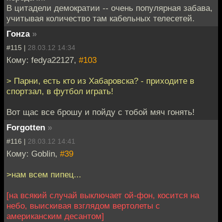
В цитадели демократии -- очень популярная забава,
учитывая количество там кабельных телесетей.
Гонzа
»
#115 |
28.03.12 14:34
Кому: fedya22127,
#103
> Парни, есть кто из Хабаровска? - приходите в
спортзал, в футбол играть!
Вот щас все брошу и пойду с тобой мяч гонять!
Forgotten
»
#116 |
28.03.12 14:41
Кому: Goblin,
#39
>нам всем пипец...
[на всякий случай выключает ой-фон, косится на
небо, выискивая взглядом вертолеты с
американским десантом]