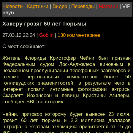
Новости
|
Картинки
|
Видео
|
Переводы
|
Магазин
|
VIP
клуб
Хакеру грозят 60 лет тюрьмы
27.03.12 22:24
|
Goblin
|
130 комментариев
С мест сообщают:
Житель Флориды Кристофер Чейни был признан
Федеральным судом Лос-Анджелеса виновным в
незаконном прослушивании телефонных разговоров и
взломе персональных компьютеров более 50
голливудских знаменитостей, в результате чего в
интернет попали интимные фотографии актрисы
Скарлетт Йоханссон и певицы Кристины Агилеры,
сообщает BBC во вторник.
Чейни, приговор которому будет вынесен 23 июля,
грозит 60 лет тюрьмы и 2,2 миллиона долларов
штрафа, а жертвам взломщика причитается от 15 до
400 тысяч долларов компенсации за моральный