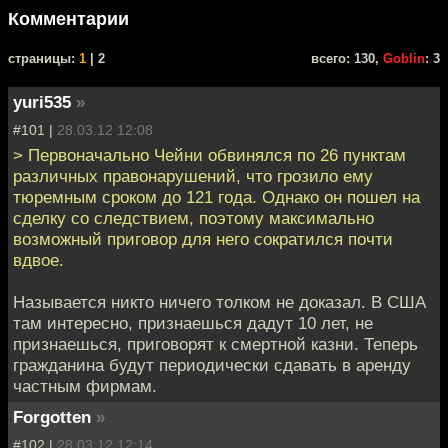
Комментарии
cтраницы:
1
| 2
всего: 130,
Goblin
: 3
yuri535
»
#101 |
28.03.12 12:08
> Первоначально Чейни обвинялся по 26 пунктам
различных правонарушений, что грозило ему
тюремным сроком до 121 года. Однако он пошел на
сделку со следствием, поэтому максимально
возможный приговор для него сократился почти
вдвое.
Называется никто ничего толком не доказал. В США
там интересно, признаешься дадут 10 лет, не
признаешься, приговорят к смертной казни. Теперь
гражданина будут периодически сдавать в аренду
частным фирмам.
Forgotten
»
#102 |
28.03.12 12:14