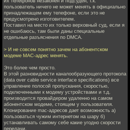
их телефонов незаконен и подсуден, т.к.
пользователь ничего не может менять в официально
принадлежащем ему телефоне, если это не
предусмотрено изготовителем.
Поставил на место их только верховный суд, если я
не ошибаюсь, там были даны специальные
отдельные разъяснения по DMCA.
> И не совсем понятно зачем на абонентском
модеме МАС-адрес менять.
Это более чем просто.
В этой разновидности каналообразующего протокола
(data over cable service interface specifications) все
управление полосой пропускания, скоростью,
подключенными к модему устройствами и т.д.
производится провайдером удаленно на самом
абонентском модеме, стоящем у пользователя.
Клонирование mac-адресов дает возможность а)
пользоваться чужим интернетом на шару б)
устанавливать самому себе какие угодно скорости
передачи.