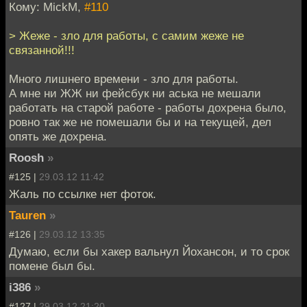
Кому: MickM,
#110
> Жеже - зло для работы, с самим жеже не
связанной!!!
Много лишнего времени - зло для работы.
А мне ни ЖЖ ни фейсбук ни аська не мешали
работать на старой работе - работы дохрена было,
ровно так же не помешали бы и на текущей, дел
опять же дохрена.
Roosh
»
#125 |
29.03.12 11:42
Жаль по ссылке нет фоток.
Tauren
»
#126 |
29.03.12 13:35
Думаю, если бы хакер вальнул Йохансон, и то срок
помене был бы.
i386
»
#127 |
29.03.12 21:20