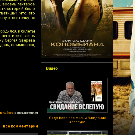
, восемь гектаров
дать который было
ответишь? Что это
белую ленточку не
гордился, и билеты
у него всего лишь
му Сергея Зверева
 дочь, не мышонка,
Видео
ие сайтов
в megagroup.ru
Дядя Вова про фильм "Свидание
вслепую"
все комментарии