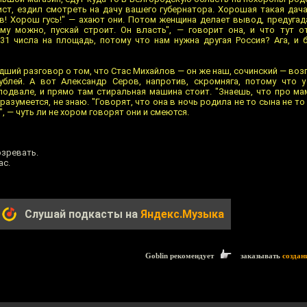
ист, ездил смотреть на дачу вашего губернатора. Хорошая такая дача
ев! Хорош гусь!" — ахают они. Потом женщина делает вывод, предуга
ему можно, пускай строит. Он власть", — говорит она, и что тут 
1 числа на площадь, потому что нам нужна другая Россия? Ага, и 
ший разговор о том, что Стас Михайлов — он же наш, сочинский — воз
ублей. А вот Александр Серов, напротив, скромняга, потому что 
подвале, и прямо там стиральная машина стоит. "Знаешь, что про ма
разумеется, не знаю. "Говорят, что она в ночь родила не то сына не то
, — чуть ли не хором говорят они и смеются.
озревать.
ас.
Слушай подкасты на
Яндекс.Музыка
Goblin рекомендует
заказывать
создан