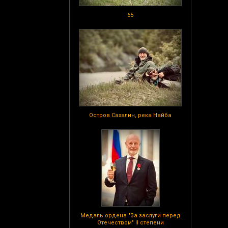
65
Остров Сахалин, река Найба
Медаль ордена "За заслуги перед
Отечеством" II степени