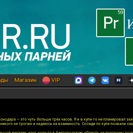
оды
Магазин
VIP
нодара — это чуть больше трех часов. Я и в купе-то не планировал за
никого не трогаю и надеюсь на взаимность. Соседи по купе позвали сам
льшой магазин, едут куда-то в Белгородскую область на похороны род