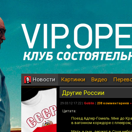
Картинки
Видео
Перев
Новости
Другие России
29.03.12 17:22 |
Goblin
|
238 комментариев
»
Цитата:
Поезд Адлер-Гомель. Мне до Крас
в вагонном коридоре с плеером, 
Мать и сын, держат в Сочи небо