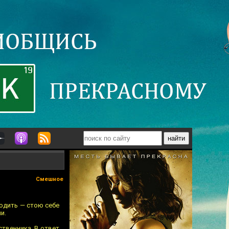
Смешное
ходить — стою себе
и.
ственника. В ответ